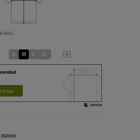
th
64cm
S
M
L
XL
mended
ody type
62035