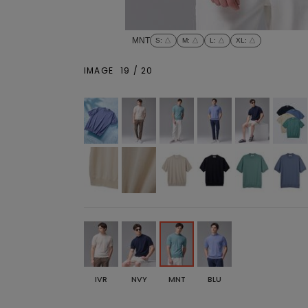
MNT
S
: △
M
: △
L
: △
XL
: △
IMAGE
19
/
20
IVR
NVY
MNT
BLU