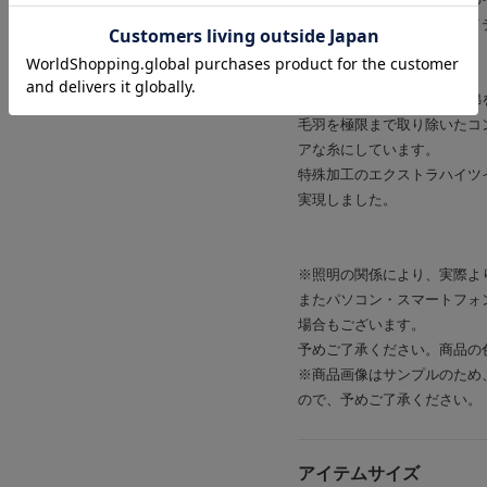
にすることで汎用性あるアイ
【FABRIC】
しなやかで美しいインド長綿
毛羽を極限まで取り除いたコ
アな糸にしています。
特殊加工のエクストラハイツ
実現しました。
※照明の関係により、実際よ
またパソコン・スマートフォ
場合もございます。
予めご了承ください。商品の
※商品画像はサンプルのため
ので、予めご了承ください。
アイテムサイズ