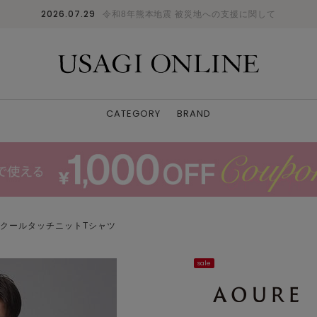
2026.07.29
令和8年熊本地震 被災地への支援に関して
CATEGORY
BRAND
REクールタッチニットTシャツ
sale
BLU
S
: △
M
: △
L
: ✕
XL
: ✕