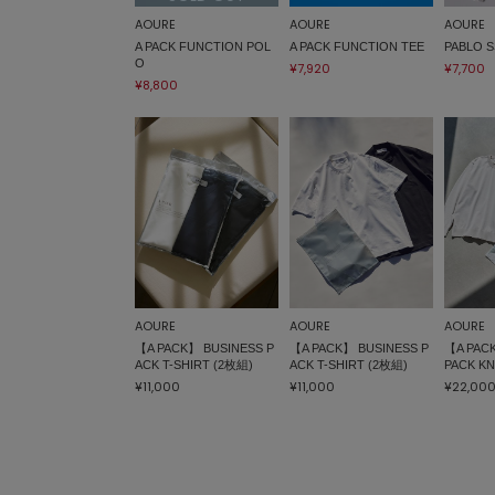
AOURE
AOURE
AOURE
A PACK FUNCTION POL
A PACK FUNCTION TEE
PABLO S
O
¥7,920
¥7,700
¥8,800
AOURE
AOURE
AOURE
【A PACK】 BUSINESS P
【A PACK】 BUSINESS P
【A PAC
ACK T-SHIRT (2枚組)
ACK T-SHIRT (2枚組)
PACK KN
¥11,000
¥11,000
¥22,00