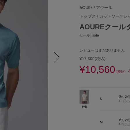
AOURE
/ アウール
トップス
/
カットソー/Tシ
AOUREクー
セール│sale
レビューはまだありません
¥17,600
(税込)
¥10,560
Next
(税込)
残り2点
S
1-3日
IVR
残り2点
M
1-3日