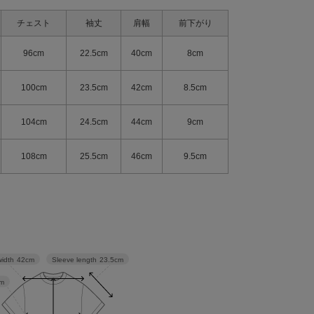
チェスト
袖丈
肩幅
前下がり
96cm
22.5cm
40cm
8cm
100cm
23.5cm
42cm
8.5cm
104cm
24.5cm
44cm
9cm
108cm
25.5cm
46cm
9.5cm
Sleeve length
23.5cm
width
42cm
m