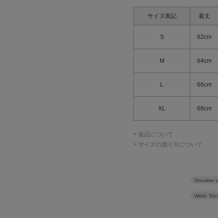
サイズ表記
着丈
S
62cm
M
64cm
L
66cm
XL
68cm
> 返品について
> サイズの測り方について
Shoulder 
Width
50c