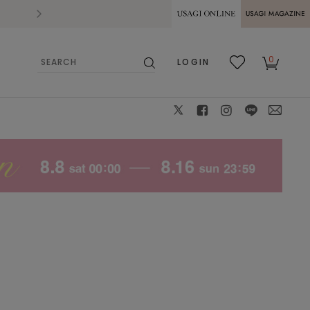
2026.07.28
熊本県熊本地方を震源とする地震の影響によ
USAGI ONLINE
USAGI
0
LOGIN
MAGAZINE
検
お気
カー
索
に入
ト
り
X
facebook
instagram
LINE
mail