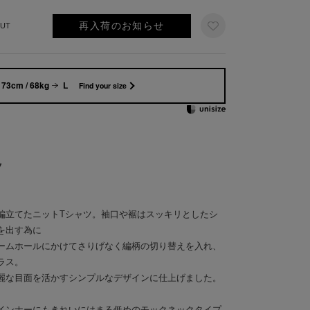
再入荷のお知らせ
UT
173cm / 68kg
L
Find your size
ツ
編立てたニットTシャツ。袖口や裾はスッキリとしたシ
を出す為に
ームホールにかけてさりげなく編柄の切り替えを入れ、
ラス。
麗な目面を活かすシンプルなデザインに仕上げました。
インナーにもきれいにはまる低めのモックネックタイプ