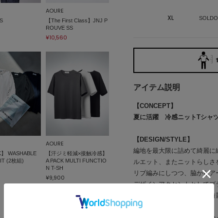
AOURE
XL
SOLDO
S
【The First Class】JNJ P
ROUVE SS
¥10,560
アイテム説明
【CONCEPT】
夏に活躍 冷感ニットTシャ
【DESIGN/STYLE】
AOURE
編地を最大限に詰めて綺麗に
K】 WASHABLE
【汗ジミ軽減×接触冷感】
IT (2枚組)
A PACK MULTI FUNCTIO
ルエット、またニットらしさ
N T-SH
0
リブ編みにしつつ、脇からア
¥9,900
デザインアクセントとしてプ
ハイゲージ編みでうまれる綺
綺麗なカラー展開も魅力。
一枚着は勿論、ジャケットの