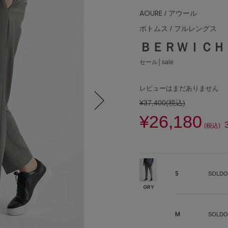
AOURE
/ アウール
ボトムス
/
フルレングス
ＢＥＲＷＩＣＨ
セール│sale
レビューはまだありません
¥37,400
(税込)
¥26,180
Next
(税込)
S
SOLDO
GRY
M
SOLDO