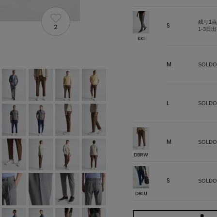
残り1点
S
2
1-3日
KKI
M
SOLDO
L
SOLDO
M
SOLDO
DBRW
S
SOLDO
DBLU