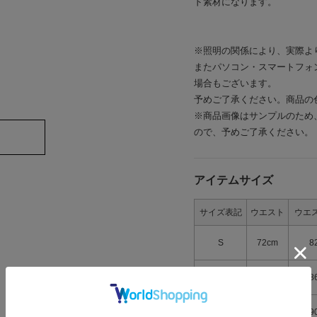
ド素材になります。
※照明の関係により、実際よ
またパソコン・スマートフォ
場合もございます。
予めご了承ください。商品の
※商品画像はサンプルのため
ので、予めご了承ください。
アイテムサイズ
サイズ表記
ウエスト
ウエ
S
72cm
8
M
76cm
8
L
80cm
9