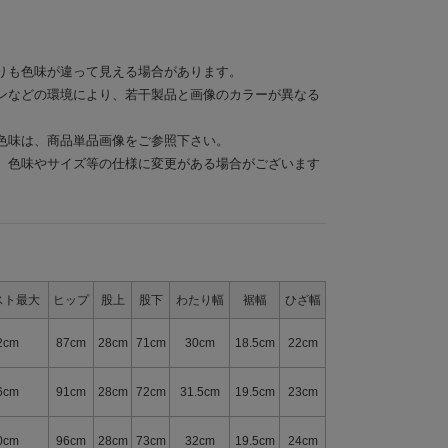
りも色味が違って見える場合があります。
ンなどの環境により、若干製品と画像のカラーが異なる
色味は、商品単品画像をご参照下さい。
、色味やサイズ等の仕様に変更がある場合がございます
スト最大
ヒップ
股上
股下
わたり幅
裾幅
ひざ幅
2cm
87cm
28cm
71cm
30cm
18.5cm
22cm
6cm
91cm
28cm
72cm
31.5cm
19.5cm
23cm
0cm
96cm
28cm
73cm
32cm
19.5cm
24cm