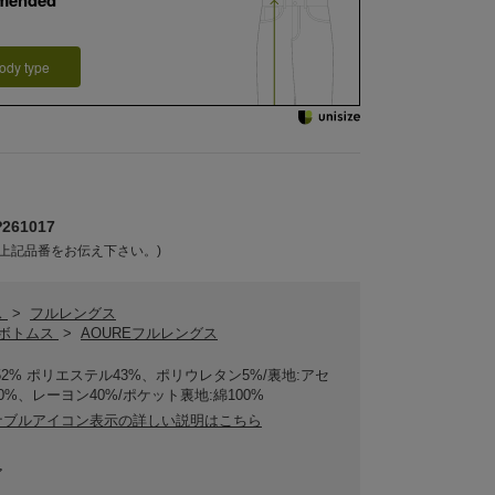
mended
ody type
61017
上記品番をお伝え下さい。)
ス
>
フルレングス
Eボトムス
>
AOUREフルレングス
52% ポリエステル43%、ポリウレタン5%/裏地:アセ
0%、レーヨン40%/ポケット裏地:綿100%
ナブルアイコン表示の詳しい説明はこちら
ア