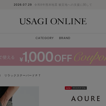
2026.07.29
令和8年熊本地震 被災地への支援に関して
CATEGORY
BRAND
Ｈ リラックステーパードＰＴ
sale
サステナブル
DBRW
M
: ✕