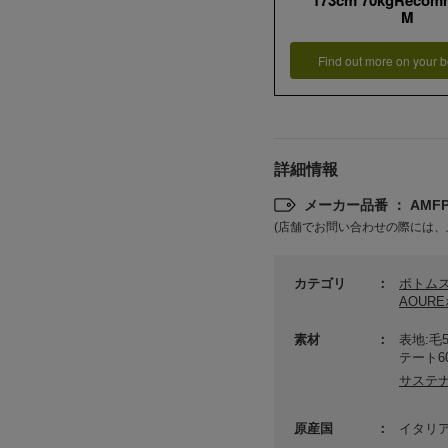
173cm 70kgRecom
M
Find out more on your b
詳細情報
メーカー品番 ： AMFP2
(店舗でお問い合わせの際には、
カテゴリ
ボトム
AOUR
素材
表地:毛
テート6
サステ
原産国
イタリ