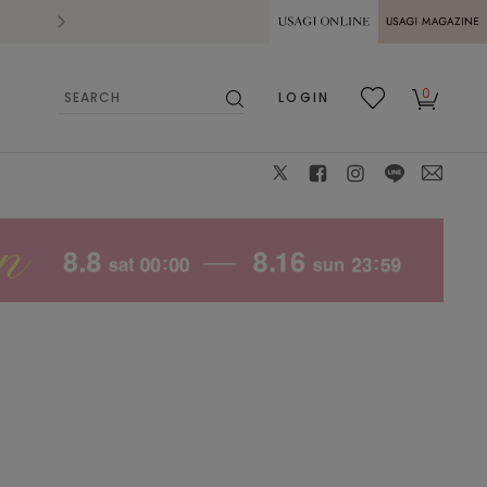
2026.07.28
熊本県熊本地方を震源とする地震の影響によ
USAGI ONLINE
USAGI
0
LOGIN
MAGAZINE
検
お気
カー
索
に入
ト
り
X
facebook
instagram
LINE
mail
DBLU
S
: ✕