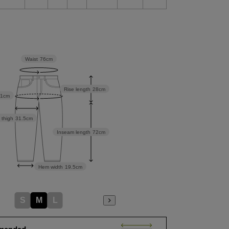
Waist
76cm
Rise length
28cm
91cm
 thigh
31.5cm
Inseam length
72cm
Hem width
19.5cm
S
M
L