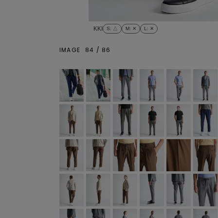
KKI
S
: △
M
: ✕
L
: ✕
IMAGE
84
/
86