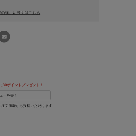
記の詳しい説明はこちら
友達に
教える
に30ポイントプレゼント！
ューを書く
ご注文履歴から投稿いただけます