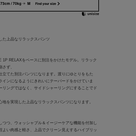
73cm / 70kg
M
Find your size
した上品なリラックスパンツ
KE 1P RELAXをベースに別注をかけたモデル。リラック
崩さず、
仕立てた別注パンツになります。渡りにゆとりをもた
ラインになるようにきれいにテーパードをかけていま
ーリングではなく、サイドシャーリングにすることでド
心地を実現した上品なリラックスパンツになります。
しつつ、ウォッシャブル＆イージーケアな機能を付加し
程よい肉感と軽さ、上品でクリーン見えするハイブリッ