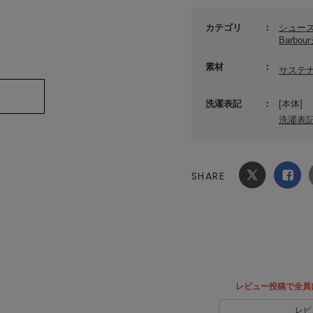
カテゴリ
シュー
Barbo
素材
サステ
洗濯表記
[本体]
洗濯表
SHARE
Xでシ
facebook
ェア
でシェ
ア
レビュー投稿で全員
レビ