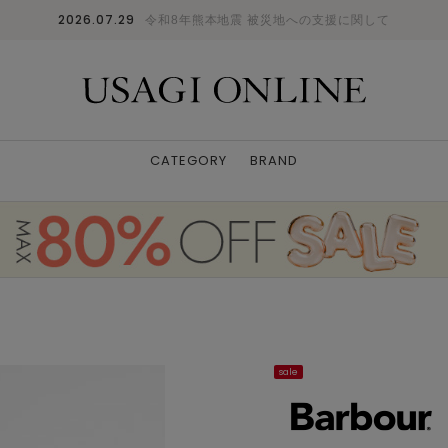
2026.07.29
令和8年熊本地震 被災地への支援に関して
CATEGORY
BRAND
sale
CRM
4
: △
5
: ✕