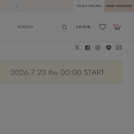
2026.07.28
熊本県熊本地方を震源とする地震の影響によ
USAGI ONLINE
USAGI
0
LOGIN
MAGAZINE
検
お気
カー
索
に入
ト
り
X
facebook
instagram
LINE
mail