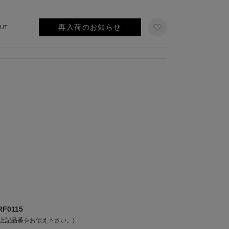
再入荷のお知らせ
UT
F0115
上記品番をお伝え下さい。)