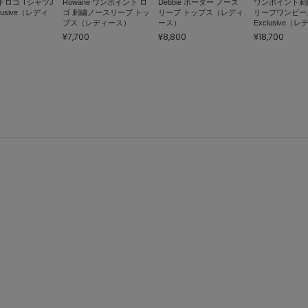
ドロゴ TシャツJ
Rowane ワンポイント ロ
Debbie ボーダー ノース
ワンポイント刺
clusive（レディ
ゴ 刺繍ノースリーブ トッ
リーブ トップス（レディ
リーブワンピース
プス（レディース）
ース）
Exclusive（
¥7,700
¥8,800
¥18,700