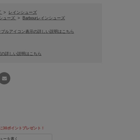
ズ
>
レインシューズ
urシューズ
>
Barbourレインシューズ
ナブルアイコン表示の詳しい説明はこちら
記の詳しい説明はこちら
友達に
教える
に30ポイントプレゼント！
ューを書く