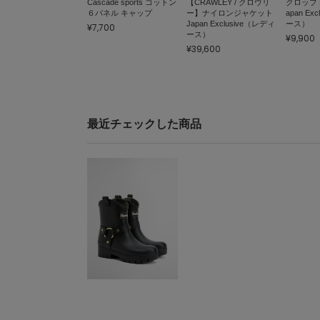
Cascade sports コットン
【CRAWLEY / クロウリ
クロップ
６パネル キャップ
ー】ナイロンジャケット
apan Ex
Japan Exclusive（レディ
ース）
¥7,700
ース）
¥9,900
¥39,600
最近チェックした商品