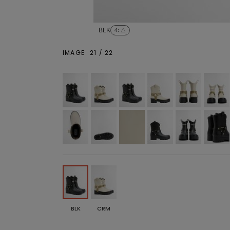
BLK
4
: △
IMAGE
21
/
22
BLK
CRM