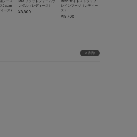
繍ノース
Mila プラットフォームサ
Bede サイドストラップ
Japan
ンダル（レディース）
レインブーツ（レディー
レディース）
ス）
¥8,800
¥18,700
削除