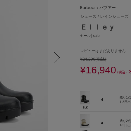
Barbour
/ バブアー
シューズ
/
レインシューズ
Ｅｌｌｅｙ
セール│sale
レビューはまだありません
¥24,200
(税込)
¥16,940
Next
(税込)
残り1点
4
1-3日
BLK
残り2点
4
1-3日
CRM