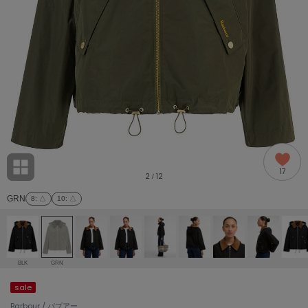
adidas
アディダス
(2005)
adidas by Stella McCartney
アディダス バイ ステラマッカートニー
916)
ALLISON BROWN
アリソンブラウン
07)
amabro
アマブロ
リー (664)
Ame no chi Hare
17
アメノチハレ
2
12
/
ョン雑貨 (865)
GRN
8
: △
10
: △
AMOMMA
アモマ
/ランジェリー (127)
ánuans
ェア (121)
アニュアンス
BLK
GRN
ànuke
sale
 (124)
アンヌーク
Barbour / バブアー