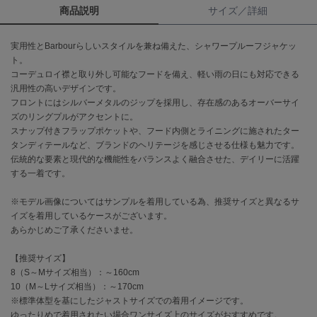
商品説明
サイズ／詳細
célon
セロン
実用性とBarbourらしいスタイルを兼ね備えた、シャワープルーフジャケッ
ト。
Clarks Premium
コーデュロイ襟と取り外し可能なフードを備え、軽い雨の日にも対応できる
クラークス
汎用性の高いデザインです。
フロントにはシルバーメタルのジップを採用し、存在感のあるオーバーサイ
CODE A
ズのリングプルがアクセントに。
コードエー
スナップ付きフラップポケットや、フード内側とライニングに施されたター
タンディテールなど、ブランドのヘリテージを感じさせる仕様も魅力です。
COLE HAAN
伝統的な要素と現代的な機能性をバランスよく融合させた、デイリーに活躍
コール ハーン
する一着です。
CONVERSE
コンバース
※モデル画像についてはサンプルを着用している為、推奨サイズと異なるサ
イズを着用しているケースがございます。
あらかじめご了承くださいませ。
DANSKIN
【推奨サイズ】
ダンスキン
8（S～Mサイズ相当）：～160cm
10（M～Lサイズ相当）：～170cm
※標準体型を基にしたジャストサイズでの着用イメージです。
ゆったりめで着用されたい場合ワンサイズ上のサイズがおすすめです。