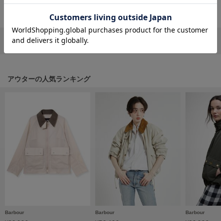
フレイアイディー
返品・キャンセルについて
FURFUR
ファーファー
リポストする
LINEで送る
gelato pique
ジェラート ピケ
アウターの人気ランキング
GELATO PIQUE CAT&DOG
ジェラート ピケ キャットアンドドッグ
gelato pique Sleep
ジェラート ピケ スリープ
GRAMICCI
グラミチ
Henon.
へノン
Barbour
Barbour
Barbour