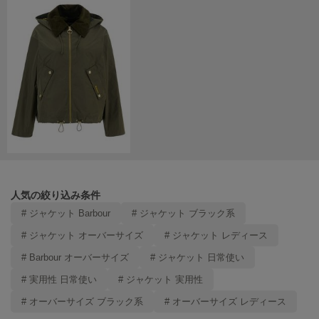
LILY BROWN
リリーブラウン
LILY BROWN Lingerie
リリーブラウンランジェリー
LITTLE UNION TOKYO
リトルユニオン トウキョウ
made of Organics
メイドオブオーガニクス
人気の絞り込み条件
MICHU COQUETTE
# ジャケット Barbour
# ジャケット ブラック系
ミチュ コケット
# ジャケット オーバーサイズ
# ジャケット レディース
MIESROHE
ミースロエ
# Barbour オーバーサイズ
# ジャケット 日常使い
# 実用性 日常使い
# ジャケット 実用性
miies miim
ミーエスミーム
# オーバーサイズ ブラック系
# オーバーサイズ レディース