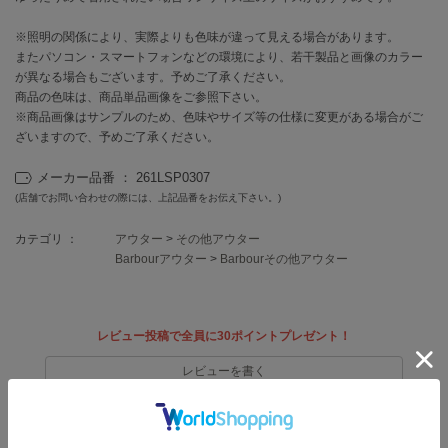
EIMY ISTOIRE
エイミー イストワール
※照明の関係により、実際よりも色味が違って見える場合があります。
またパソコン・スマートフォンなどの環境により、若干製品と画像のカラー
emmi
エミ
が異なる場合もございます。予めご了承ください。
商品の色味は、商品単品画像をご参照下さい。
※商品画像はサンプルのため、色味やサイズ等の仕様に変更がある場合がご
emmi atelier
エミ アトリエ
ざいますので、予めご了承ください。
emmi yoga
メーカー品番 ： 261LSP0307
エミヨガ
(店舗でお問い合わせの際には、上記品番をお伝え下さい。)
ETRÉ TOKYO
カテゴリ ：
アウター
>
その他アウター
エトレトウキョウ
Barbourアウター
>
Barbourその他アウター
ey
アイ
レビュー投稿で全員に30ポイントプレゼント！
レビューを書く
FILA
フィラ
レビューはマイページのご注文履歴から投稿いただけます
FRAY I.D