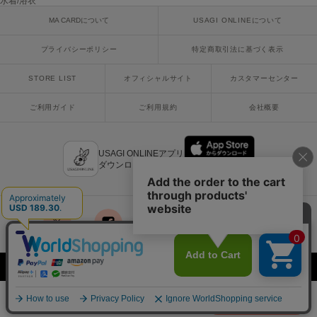
水着/浴衣
ヌル
MA CARDについて
USAGI ONLINEについて
プライバシーポリシー
特定商取引法に基づく表示
On
オン
STORE LIST
オフィシャルサイト
カスタマーセンター
Onitsuka Tiger
ご利用ガイド
ご利用規約
会社概要
オニツカ タイガー
ORGUE
オルグ
USAGI ONLINEアプリ
ダウンロードはこちら
ORR
オル
x
facebook
instagram
LINE
mail
PATRICK
パトリック
Copyright © 2018 Usagi Online Co.,Ltd. All Rights Reserved.
Philly chocolate
フィリーチョコレート
¥30,030
カートに入れる
税込