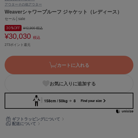
アウター
その他アウター
ASICS
アシックス
Weaverシャワープルーフ ジャケット（レディース）
セール│sale
30%
OFF
¥42,900
税込
¥30,030
Ballelite
税込
バレリット
273ポイント還元
BANDOLIER
バンドリヤー
カートに入れる
Barbour
バブアー
お気に入りに追加する
Beyond Closet
ビヨンドクローゼット
158cm / 50kg
8
Find your size
Calvin Klein
ギフトラッピングについて
カルバン・クライン
配送について
CELFORD
セルフォード