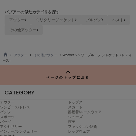
Mila Owen
ミラオーウェン
バブアーの似たカテゴリを探す
アウター
ミリタリージャケット
ブルゾン
ベスト
MOIGE
モワージュ
その他アウター
MUCHA
ミュシャ
アウター
その他アウター
Weaverシャワープルーフ ジャケット（レディ
TO
ース）
P
NEW Balance
ニューバランス
ページのトップに戻る
nezu
ネズ
CATEGORY
NIKE
アウター
トップス
ナイキ
ワンピース/ドレス
スカート
パンツ
部屋着/ルームウェア
スポーツ
シューズ
NOWNS
バッグ
帽子
ナウンス
アクセサリー
ファッション雑貨
インナー/ランジェリー
レッグウェア
null.