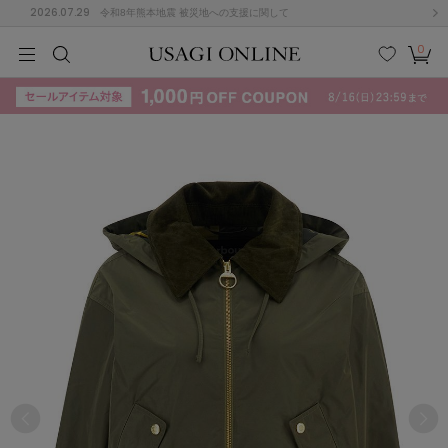
2026.07.29
令和8年熊本地震 被災地への支援に関して
0
MEN
MEN
KIDS
KIDS
BABY
BABY
BEAUTY
BEAUTY
LIFE STYLE
LIFE STYLE
検索
お気
カー
に入
ト
り
(715)
(3074)
B
C
D
E
F
G
I
J
K
L
M
N
ス/ドレス (1179)
P
Q
R
S
T
U
(570)
その
W
X
Y
Z
他
890)
ルームウェア (535)
ACYM
アシーム
(121)