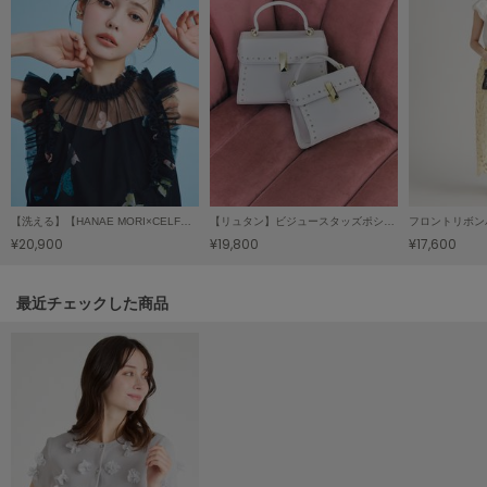
LILY BROWN
リリーブラウン
LILY BROWN Lingerie
リリーブラウンランジェリー
LITTLE UNION TOKYO
リトルユニオン トウキョウ
【洗える】【HANAE MORI×CELFORDコラボ】バタフライレイヤードプリントブラウス
【リュタン】ビジュースタッズポシェット（Ｍ）
フロントリボン
¥20,900
¥19,800
¥17,600
made of Organics
メイドオブオーガニクス
関連記事
最近チェックした商品
MICHU COQUETTE
ミチュ コケット
MIESROHE
ミースロエ
miies miim
ミーエスミーム