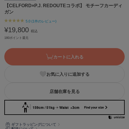
【CELFORD×P.J. REDOUTEコラボ】 モチーフカーディ
ASICS
アシックス
ガン
5.0 (1件のレビュー)
¥19,800
税込
Ballelite
バレリット
180ポイント還元
BANDOLIER
バンドリヤー
カートに入れる
Barbour
バブアー
お気に入りに追加する
Beyond Closet
ビヨンドクローゼット
店舗在庫を見る
159cm / 51kg
Waist +3cm
Find your size
Calvin Klein
カルバン・クライン
ギフトラッピングについて
CELFORD
セルフォード
配送について