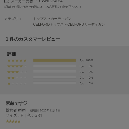
メーカー品番 ： CWND254064
EIMY ISTOIRE
エイミー イストワール
(店舗でお問い合わせの際には、上記品番をお伝え下さい。)
emmi
カテゴリ ：
トップス
>
カーディガン
エミ
CELFORDトップス
>
CELFORDカーディガン
emmi atelier
エミ アトリエ
1 件のカスタマーレビュー
emmi yoga
評価
エミヨガ
1人
100%
0人
0%
ETRÉ TOKYO
エトレトウキョウ
0人
0%
0人
0%
ey
0人
0%
アイ
素敵です♡
FILA
投稿者 mimi
投稿日 2025年11月1日
フィラ
サイズ：F
|
色：GRY
FRAY I.D