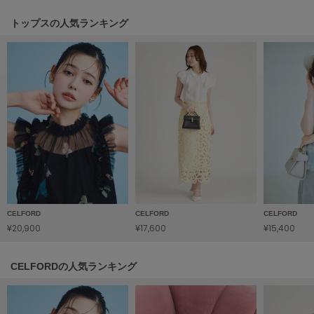
HUNTER
ハンター
トップスの人気ランキング
HOKA ONEONE
ホカ オネオネ
KEEN
キーン
LAATO
ラート
le
CELFORD
CELFORD
CELFORD
ル
¥20,900
¥17,600
¥15,400
le coq sportif
ルコックスポルティフ
CELFORDの人気ランキング
LeSportsac
レスポートサック