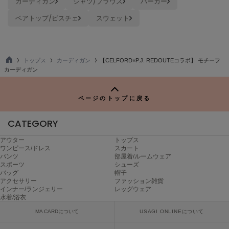
カーディガン
シャツ/ブラウス
パーカー
ヌル
ベアトップ/ビスチェ
スウェット
On
オン
トップス
カーディガン
【CELFORD×P.J. REDOUTEコラボ】 モチーフ
TO
カーディガン
Onitsuka Tiger
P
オニツカ タイガー
ページのトップに戻る
ORGUE
オルグ
CATEGORY
ORR
オル
アウター
トップス
ワンピース/ドレス
スカート
パンツ
部屋着/ルームウェア
スポーツ
シューズ
バッグ
帽子
PATRICK
アクセサリー
ファッション雑貨
パトリック
インナー/ランジェリー
レッグウェア
水着/浴衣
Philly chocolate
MA CARDについて
USAGI ONLINEについて
フィリーチョコレート