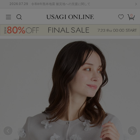
2026.07.29
令和8年熊本地震 被災地への支援に関して
0
MEN
MEN
KIDS
KIDS
BABY
BABY
BEAUTY
BEAUTY
LIFE STYLE
LIFE STYLE
検索
お気
カー
に入
ト
り
(684)
(2922)
B
C
D
E
F
G
I
J
K
L
M
N
ス/ドレス (1144)
P
Q
R
S
T
U
(546)
その
W
X
Y
Z
他
850)
ルームウェア (535)
ACYM
アシーム
(121)