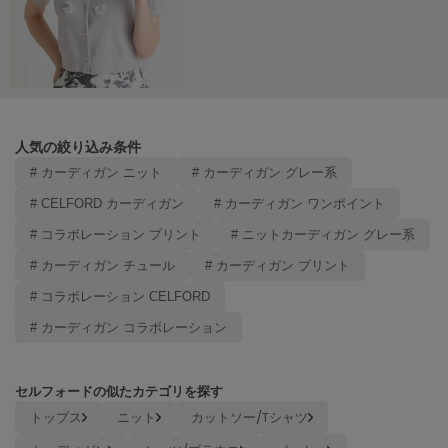
Mila Owen
ミラオーウェン
MOIGE
モワージュ
MUCHA
ミュシャ
人気の絞り込み条件
# カーディガン ニット
# カーディガン グレー系
# CELFORD カーディガン
# カーディガン ワンポイント
NEW Balance
ニューバランス
# コラボレーション プリント
# ニットカーディガン グレー系
# カーディガン チュール
# カーディガン プリント
nezu
ネズ
# コラボレーション CELFORD
# カーディガン コラボレーション
NIKE
ナイキ
NOWNS
セルフォードの似たカテゴリを探す
ナウンス
トップス
ニット
カットソー/Tシャツ
null.