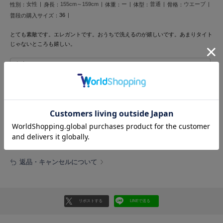
フレイアイディー
女性
155cm～159cm
ー
普通
ウエーブ
性別：
身長：
体重：
体型：
骨格：
36
普段の購入サイズ：
FURFUR
ファーファー
とても素敵です。エレガントです。おうちで洗えるのが嬉しいです。あまりタイト
じゃないところも嬉しい。
参考になった
gelato pique
ジェラート ピケ
GELATO PIQUE CAT&DOG
ジェラート ピケ キャットアンドドッグ
レビュー投稿で全員に30ポイントプレゼント！
レビューを書く
gelato pique Sleep
ジェラート ピケ スリープ
レビューはマイページのご注文履歴から投稿いただけます
GRAMICCI
グラミチ
返品・キャンセルについて
Henon.
リポストする
LINEで送る
へノン