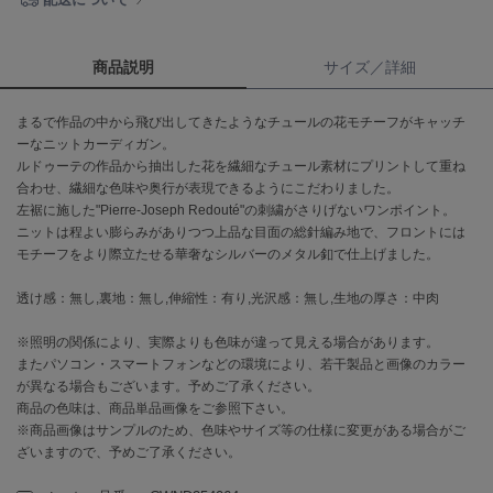
célon
セロン
商品説明
サイズ／詳細
Clarks Premium
まるで作品の中から飛び出してきたようなチュールの花モチーフがキャッチ
クラークス
ーなニットカーディガン。
ルドゥーテの作品から抽出した花を繊細なチュール素材にプリントして重ね
CODE A
コードエー
合わせ、繊細な色味や奥行が表現できるようにこだわりました。
左裾に施した"Pierre-Joseph Redouté"の刺繍がさりげないワンポイント。
ニットは程よい膨らみがありつつ上品な目面の総針編み地で、フロントには
COLE HAAN
コール ハーン
モチーフをより際立たせる華奢なシルバーのメタル釦で仕上げました。
CONVERSE
透け感：無し,裏地：無し,伸縮性：有り,光沢感：無し,生地の厚さ：中肉
コンバース
※照明の関係により、実際よりも色味が違って見える場合があります。
またパソコン・スマートフォンなどの環境により、若干製品と画像のカラー
が異なる場合もございます。予めご了承ください。
DANSKIN
商品の色味は、商品単品画像をご参照下さい。
ダンスキン
※商品画像はサンプルのため、色味やサイズ等の仕様に変更がある場合がご
ざいますので、予めご了承ください。