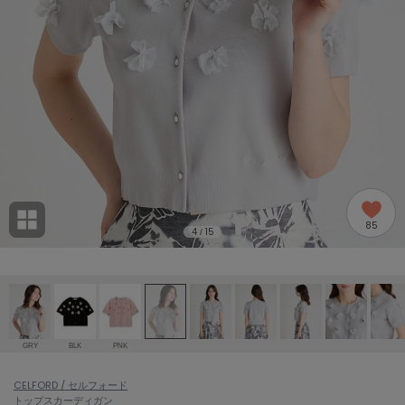
adidas
アディダス
(1996)
adidas by Stella McCartney
アディダス バイ ステラマッカートニー
893)
ALLISON BROWN
アリソンブラウン
98)
amabro
アマブロ
リー (663)
Ame no chi Hare
85
アメノチハレ
4
15
/
ョン雑貨 (857)
AMOMMA
アモマ
/ランジェリー (127)
ánuans
ェア (119)
アニュアンス
GRY
BLK
PNK
ànuke
 (124)
CELFORD / セルフォード
アンヌーク
トップス
カーディガン