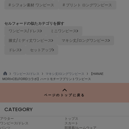
ヌル
# シフォン素材 ワンピース
# プリント ロングワンピース
セルフォードの似たカテゴリを探す
On
オン
ワンピース/ドレス
ミニワンピース
膝丈/ミディ丈ワンピース
マキシ丈/ロングワンピース
Onitsuka Tiger
オニツカ タイガー
ドレス
セットアップ
ORGUE
オルグ
ワンピース/ドレス
マキシ丈/ロングワンピース
【HANAE
ORR
オル
TO
MORI×CELFORDコラボ】ハートモチーフプリントワンピース
P
ページのトップに戻る
PATRICK
パトリック
CATEGORY
Philly chocolate
アウター
トップス
フィリーチョコレート
ワンピース/ドレス
スカート
パンツ
部屋着/ルームウェア