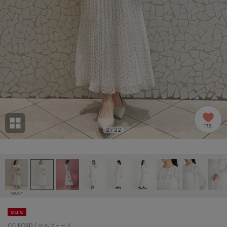
adidas
アディダス
(2005)
adidas by Stella McCartney
アディダス バイ ステラマッカートニー
916)
ALLISON BROWN
アリソンブラウン
07)
amabro
アマブロ
リー (664)
Ame no chi Hare
178
アメノチハレ
2
22
/
ョン雑貨 (865)
AMOMMA
アモマ
/ランジェリー (127)
ánuans
ェア (121)
アニュアンス
OWHT
ànuke
sale
 (124)
アンヌーク
CELFORD / セルフォード