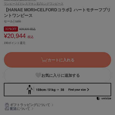
ワンピース/ドレス
マキシ丈/ロングワンピース
ASICS
アシックス
【HANAE MORI×CELFORDコラボ】ハートモチーフプリ
ントワンピース
セール│sale
30%
OFF
Ballelite
¥29,920
税込
バレリット
¥20,944
税込
190ポイント還元
BANDOLIER
バンドリヤー
Barbour
カートに入れる
バブアー
Beyond Closet
お気に入りに追加する
ビヨンドクローゼット
159cm / 51kg
38
Find your size
Calvin Klein
カルバン・クライン
ギフトラッピングについて
配送について
CELFORD
セルフォード