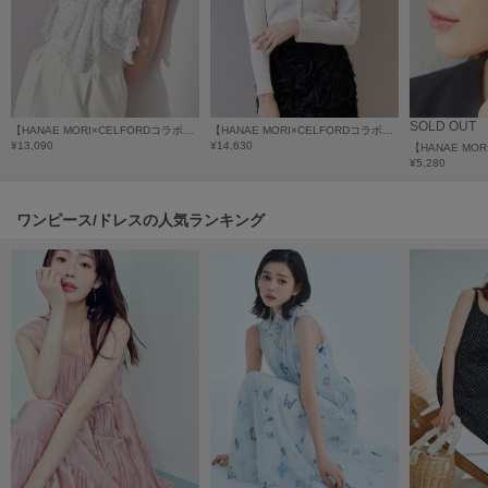
HUNTER
ハンター
HOKA ONEONE
ホカ オネオネ
SOLD OUT
【HANAE MORI×CELFORDコラボ】ハートモチーフプリントブラウス
【HANAE MORI×CELFORDコラボ】 ハートネックリブニットプルオーバー
¥13,090
¥14,630
¥5,280
KEEN
キーン
ワンピース/ドレスの人気ランキング
LAATO
ラート
le
ル
le coq sportif
ルコックスポルティフ
LeSportsac
レスポートサック