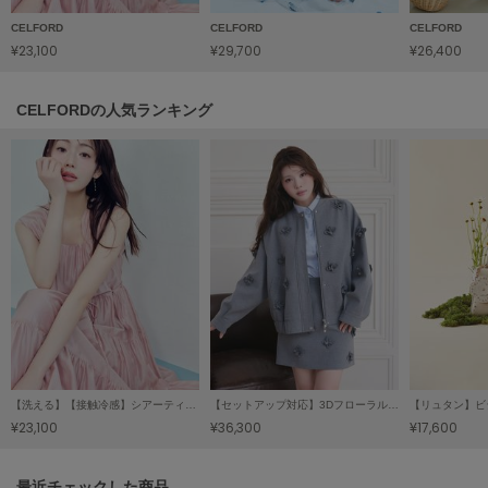
LILY BROWN
CELFORD
CELFORD
CELFORD
リリーブラウン
¥23,100
¥29,700
¥26,400
LILY BROWN Lingerie
リリーブラウンランジェリー
CELFORDの人気ランキング
LITTLE UNION TOKYO
リトルユニオン トウキョウ
made of Organics
メイドオブオーガニクス
MICHU COQUETTE
ミチュ コケット
MIESROHE
ミースロエ
【洗える】【接触冷感】シアーティアードワンピース
【セットアップ対応】3Dフローラルモチーフブルゾン
¥23,100
¥36,300
¥17,600
miies miim
ミーエスミーム
関連記事
最近チェックした商品