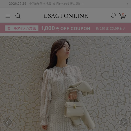
2026.07.29
令和8年熊本地震 被災地への支援に関して
0
MEN
MEN
KIDS
KIDS
BABY
BABY
BEAUTY
BEAUTY
LIFE STYLE
LIFE STYLE
検索
お気
カー
に入
ト
り
(715)
(3074)
B
C
D
E
F
G
I
J
K
L
M
N
ス/ドレス (1179)
P
Q
R
S
T
U
(570)
その
W
X
Y
Z
他
890)
ルームウェア (535)
ACYM
アシーム
(121)