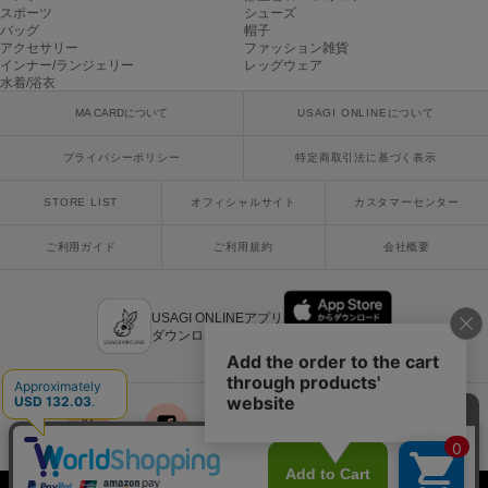
スポーツ
シューズ
poláura
バッグ
帽子
ポローラ
アクセサリー
ファッション雑貨
インナー/ランジェリー
レッグウェア
PUMA
水着/浴衣
プーマ
MA CARDについて
USAGI ONLINEについて
プライバシーポリシー
特定商取引法に基づく表示
Reebok
リーボック
STORE LIST
オフィシャルサイト
カスタマーセンター
ご利用ガイド
ご利用規約
会社概要
SALOMON
サロモン
USAGI ONLINEアプリ
ダウンロードはこちら
sanrio house
サンリオハウス
SESAME STREET MARKET
セサミストリートマーケット
x
facebook
instagram
LINE
mail
SHAKA
シャカ