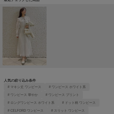
Mila Owen
ミラオーウェン
MOIGE
モワージュ
MUCHA
ミュシャ
NEW Balance
ニューバランス
nezu
ネズ
人気の絞り込み条件
NIKE
# マキシ丈 ワンピース
# ワンピース ホワイト系
ナイキ
# ワンピース 華やか
# ワンピース プリント
NOWNS
ナウンス
# ロングワンピース ホワイト系
# ドット柄 ワンピース
# CELFORD ワンピース
# スリット ワンピース
null.