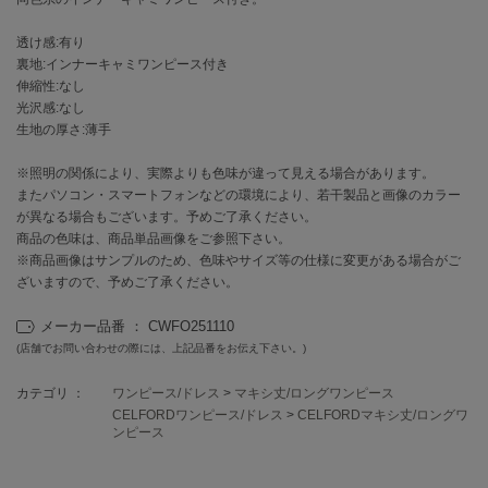
EIMY ISTOIRE
エイミー イストワール
透け感:有り
裏地:インナーキャミワンピース付き
emmi
エミ
伸縮性:なし
光沢感:なし
emmi atelier
生地の厚さ:薄手
エミ アトリエ
※照明の関係により、実際よりも色味が違って見える場合があります。
emmi yoga
またパソコン・スマートフォンなどの環境により、若干製品と画像のカラー
エミヨガ
が異なる場合もございます。予めご了承ください。
商品の色味は、商品単品画像をご参照下さい。
ETRÉ TOKYO
※商品画像はサンプルのため、色味やサイズ等の仕様に変更がある場合がご
エトレトウキョウ
ざいますので、予めご了承ください。
ey
メーカー品番 ： CWFO251110
アイ
(店舗でお問い合わせの際には、上記品番をお伝え下さい。)
カテゴリ ：
ワンピース/ドレス
>
マキシ丈/ロングワンピース
FILA
CELFORDワンピース/ドレス
>
CELFORDマキシ丈/ロングワ
フィラ
ンピース
FRAY I.D