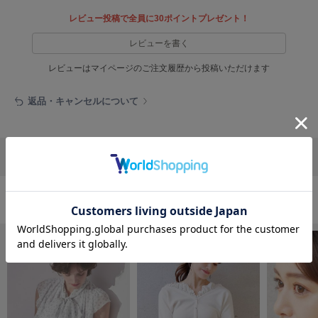
フレイアイディー
レビュー投稿で全員に30ポイントプレゼント！
FURFUR
ファーファー
レビューを書く
レビューはマイページのご注文履歴から投稿いただけます
gelato pique
返品・キャンセルについて
ジェラート ピケ
GELATO PIQUE CAT&DOG
ジェラート ピケ キャットアンドドッグ
リポストする
LINEで送る
gelato pique Sleep
ジェラート ピケ スリープ
おすすめ商品
GRAMICCI
グラミチ
Henon.
へノン