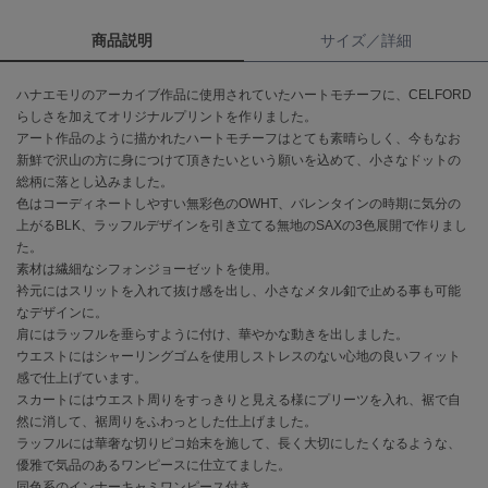
商品説明
サイズ／詳細
célon
セロン
ハナエモリのアーカイブ作品に使用されていたハートモチーフに、CELFORD
Clarks Premium
らしさを加えてオリジナルプリントを作りました。
クラークス
アート作品のように描かれたハートモチーフはとても素晴らしく、今もなお
新鮮で沢山の方に身につけて頂きたいという願いを込めて、小さなドットの
CODE A
総柄に落とし込みました。
コードエー
色はコーディネートしやすい無彩色のOWHT、バレンタインの時期に気分の
上がるBLK、ラッフルデザインを引き立てる無地のSAXの3色展開で作りまし
COLE HAAN
コール ハーン
た。
素材は繊細なシフォンジョーゼットを使用。
衿元にはスリットを入れて抜け感を出し、小さなメタル釦で止める事も可能
CONVERSE
コンバース
なデザインに。
肩にはラッフルを垂らすように付け、華やかな動きを出しました。
ウエストにはシャーリングゴムを使用しストレスのない心地の良いフィット
感で仕上げています。
DANSKIN
スカートにはウエスト周りをすっきりと見える様にプリーツを入れ、裾で自
ダンスキン
然に消して、裾周りをふわっとした仕上げました。
ラッフルには華奢な切りピコ始末を施して、長く大切にしたくなるような、
優雅で気品のあるワンピースに仕立てました。
同色系のインナーキャミワンピース付き。