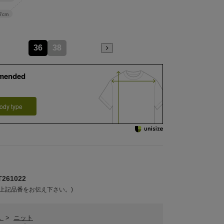
7cm
36
38
mended
ody type
261022
上記品番をお伝え下さい。)
ス
>
ニット