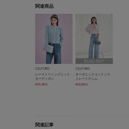
関連商品
SOLD OUT
CELFORD
CELFORD
レーストリミングニット
オーガニックコットンス
カーディガン
トレートデニム
¥10,450
¥13,860
関連記事