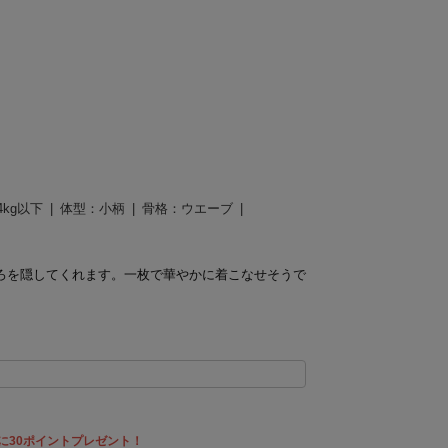
教える
4kg以下
体型：
小柄
骨格：
ウエーブ
ろを隠してくれます。一枚で華やかに着こなせそうで
に30ポイントプレゼント！