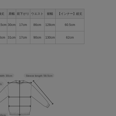
袖丈
肩幅
前下がり
ウエスト
裾幅
【インナー】総丈
.5cm
30cm
17cm
86cm
128cm
60.5cm
0cm
31cm
17cm
90cm
130cm
62cm
Sleeve length
58.5cm
idth
30cm
m
43cm