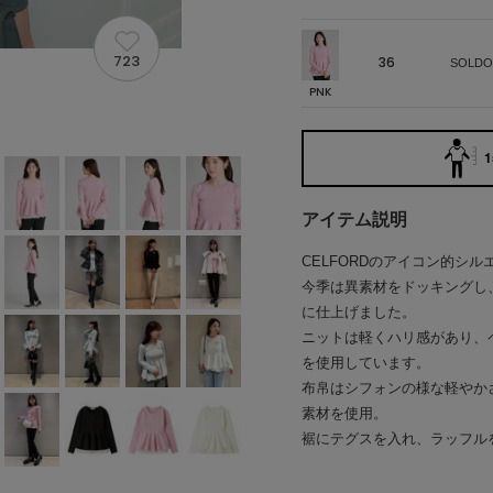
723
36
SOLDO
PNK
1
アイテム説明
CELFORDのアイコン的シ
今季は異素材をドッキングし
に仕上げました。
ニットは軽くハリ感があり、
を使用しています。
布帛はシフォンの様な軽やか
素材を使用。
裾にテグスを入れ、ラッフル