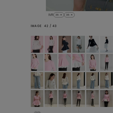
IVR
36
: ✕
38
: ✕
IMAGE
42
/
43