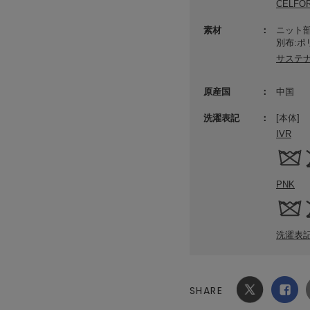
CELF
素材
ニット部
別布:ポ
サステ
原産国
中国
洗濯表記
[本体]
IVR
PNK
洗濯表
SHARE
Xでシ
facebook