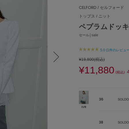
CELFORD
/ セルフォード
トップス
/
ニット
ペプラムドッ
セール│sale
5.0 (1件のレビュー
¥19,800
(税込)
¥11,880
Next
(税込)
36
SOLDO
IVR
38
SOLDO