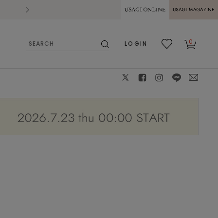
2026.07.28
熊本県熊本地方を震源とする地震の影響によ
USAGI ONLINE
USAGI
0
LOGIN
MAGAZINE
検
お気
カー
索
に入
ト
り
X
facebook
instagram
LINE
mail