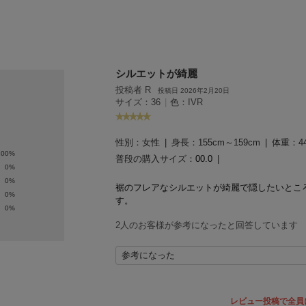
ェア
でシェ
ア
シルエットが綺麗
投稿者 R
投稿日 2026年2月20日
サイズ：36
|
色：IVR
性別：
女性
身長：
155cm～159cm
体重：
4
100%
普段の購入サイズ：
00.0
0%
0%
裾のフレアなシルエットが綺麗で隠したいとこ
0%
す。
0%
2人のお客様が参考になったと回答しています
参考になった
レビュー投稿で全員