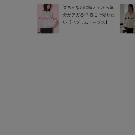
楽ちんなのに映えるから気
分がアガる♡ 春こそ頼りた
い【ペプラムトップス】