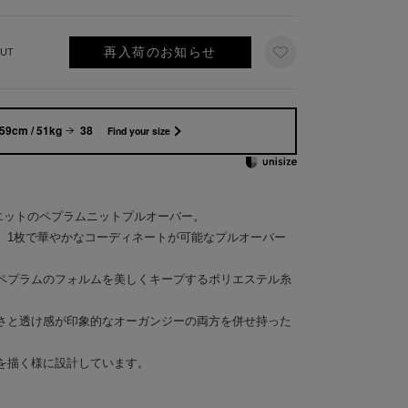
再入荷のお知らせ
UT
59cm / 51kg
38
Find your size
ルエットのペプラムニットプルオーバー。
、1枚で華やかなコーディネートが可能なプルオーバー
ペプラムのフォルムを美しくキープするポリエステル糸
さと透け感が印象的なオーガンジーの両方を併せ持った
を描く様に設計しています。