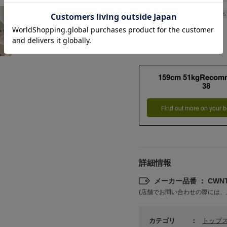
腰まわりをカバー＆即くび
Length
5
れ！【頼れるペプラムニッ
ト】5選
159cm 51kgRecom
38
Find out more on your b
詳細情報
メーカー品番 ： CWNT
(店舗でお問い合わせの際には、
カテゴリ
トップ