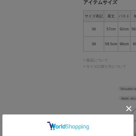
アイテムサイズ
サイズ表記
着丈
バスト
36
57cm
92cm
58
38
58.5cm
96cm
6
> 返品について
> サイズの測り方について
Shoulder w
Width
46c
Waist