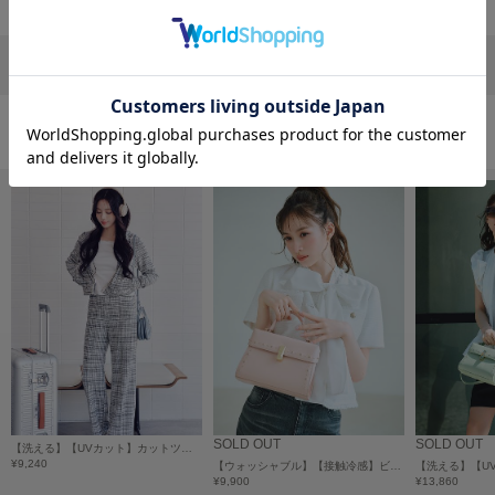
フレイアイディー
FURFUR
ファーファー
リポストする
LINEで送る
おすすめ商品
gelato pique
ジェラート ピケ
GELATO PIQUE CAT&DOG
ジェラート ピケ キャットアンドドッグ
gelato pique Sleep
ジェラート ピケ スリープ
GRAMICCI
グラミチ
Henon.
SOLD OUT
SOLD OUT
【洗える】【UVカット】カットツイードロングパンツ
へノン
¥9,240
【ウォッシャブル】【接触冷感】ビッグリボンフレアスリーブブラウス
¥9,900
¥13,860