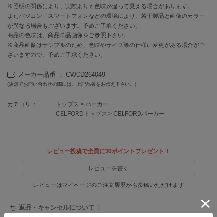
EIMY ISTOIRE
※照明の関係により、実際よりも色味が違って見える場合があります。
エイミー イストワール
またパソコン・スマートフォンなどの環境により、若干製品と画像のカラー
が異なる場合もございます。予めご了承ください。
emmi
商品の色味は、商品単品画像をご参照下さい。
エミ
※商品画像はサンプルのため、色味やサイズ等の仕様に変更がある場合がご
ざいますので、予めご了承ください。
emmi atelier
エミ アトリエ
メーカー品番 ： CWCD264049
emmi yoga
(店舗でお問い合わせの際には、上記品番をお伝え下さい。)
エミヨガ
カテゴリ ：
トップス
>
パーカー
ETRÉ TOKYO
CELFORDトップス
>
CELFORDパーカー
エトレトウキョウ
ey
アイ
レビュー投稿で全員に30ポイントプレゼント！
レビューを書く
FILA
レビューはマイページのご注文履歴から投稿いただけます
フィラ
返品・キャンセルについて
FRAY I.D