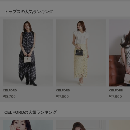
HUNTER
ハンター
トップスの人気ランキング
HOKA ONEONE
ホカ オネオネ
KEEN
キーン
LAATO
ラート
le
CELFORD
CELFORD
CELFORD
ル
¥18,700
¥17,600
¥17,600
le coq sportif
ルコックスポルティフ
CELFORDの人気ランキング
LeSportsac
レスポートサック