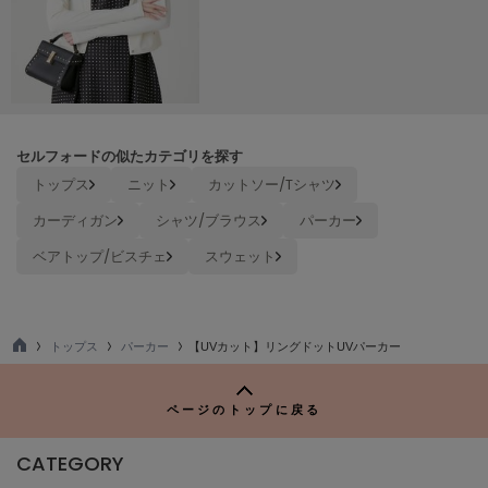
Mila Owen
ミラオーウェン
MOIGE
モワージュ
MUCHA
ミュシャ
セルフォードの似たカテゴリを探す
トップス
ニット
カットソー/Tシャツ
カーディガン
シャツ/ブラウス
パーカー
NEW Balance
ニューバランス
ベアトップ/ビスチェ
スウェット
nezu
ネズ
トップス
パーカー
【UVカット】リングドットUVパーカー
NIKE
TO
ナイキ
P
ページのトップに戻る
NOWNS
ナウンス
CATEGORY
null.