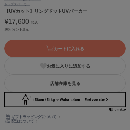
トップス
パーカー
ASICS
アシックス
【UVカット】リングドットUVパーカー
¥17,600
税込
160ポイント還元
Ballelite
バレリット
カートに入れる
BANDOLIER
バンドリヤー
お気に入りに追加する
Barbour
バブアー
Beyond Closet
店舗在庫を見る
ビヨンドクローゼット
158cm / 51kg
Waist +4cm
Find your size
Calvin Klein
カルバン・クライン
ギフトラッピングについて
配送について
CELFORD
セルフォード