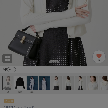
adidas
アディダス
(2005)
adidas by Stella McCartney
アディダス バイ ステラマッカートニー
916)
ALLISON BROWN
アリソンブラウン
07)
amabro
アマブロ
リー (664)
Ame no chi Hare
74
アメノチハレ
1
22
/
ョン雑貨 (865)
IVR
F
: ✕
AMOMMA
アモマ
/ランジェリー (127)
ánuans
ェア (121)
アニュアンス
IVR
BLK
SAX
ànuke
再入荷
 (124)
アンヌーク
CELFORD / セルフォード