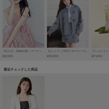
LILY BROWN
リリーブラウン
LILY BROWN Lingerie
リリーブラウンランジェリー
LITTLE UNION TOKYO
リトルユニオン トウキョウ
【洗える】【接触冷感】シアーティアードワンピース
【セットアップ対応】3Dフローラルモチーフブルゾン
¥23,100
¥36,300
¥17,600
made of Organics
メイドオブオーガニクス
関連記事
最近チェックした商品
MICHU COQUETTE
ミチュ コケット
MIESROHE
ミースロエ
miies miim
ミーエスミーム