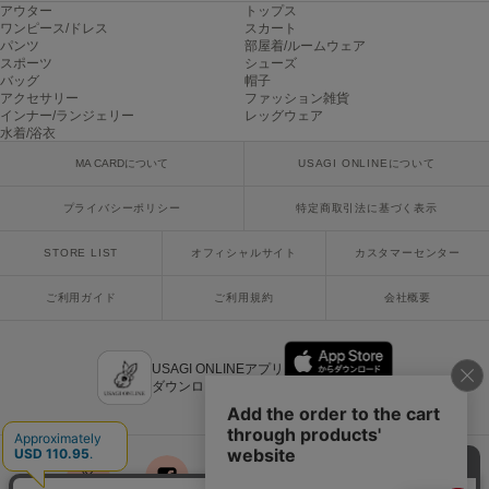
ヌル
アウター
トップス
ワンピース/ドレス
スカート
パンツ
部屋着/ルームウェア
スポーツ
シューズ
バッグ
帽子
On
アクセサリー
ファッション雑貨
オン
インナー/ランジェリー
レッグウェア
水着/浴衣
Onitsuka Tiger
MA CARDについて
USAGI ONLINEについて
オニツカ タイガー
プライバシーポリシー
特定商取引法に基づく表示
ORGUE
オルグ
STORE LIST
オフィシャルサイト
カスタマーセンター
ORR
オル
ご利用ガイド
ご利用規約
会社概要
USAGI ONLINEアプリ
PATRICK
ダウンロードはこちら
パトリック
Philly chocolate
フィリーチョコレート