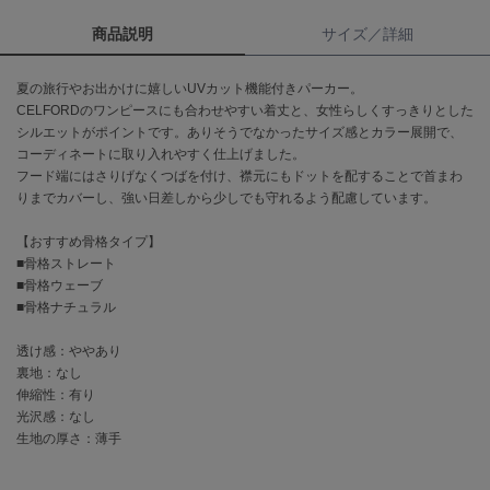
商品説明
サイズ／詳細
célon
セロン
夏の旅行やお出かけに嬉しいUVカット機能付きパーカー。
Clarks Premium
CELFORDのワンピースにも合わせやすい着丈と、女性らしくすっきりとした
クラークス
シルエットがポイントです。ありそうでなかったサイズ感とカラー展開で、
コーディネートに取り入れやすく仕上げました。
CODE A
フード端にはさりげなくつばを付け、襟元にもドットを配することで首まわ
コードエー
りまでカバーし、強い日差しから少しでも守れるよう配慮しています。
COLE HAAN
【おすすめ骨格タイプ】
コール ハーン
■骨格ストレート
■骨格ウェーブ
CONVERSE
■骨格ナチュラル
コンバース
透け感：ややあり
裏地：なし
DANSKIN
伸縮性：有り
ダンスキン
光沢感：なし
生地の厚さ：薄手