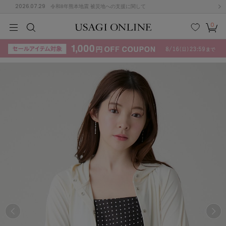
2026.07.29
令和8年熊本地震 被災地への支援に関して
0
MEN
MEN
KIDS
KIDS
BABY
BABY
BEAUTY
BEAUTY
LIFE STYLE
LIFE STYLE
検索
お気
カー
に入
ト
り
(715)
(3074)
B
C
D
E
F
G
I
J
K
L
M
N
ス/ドレス (1179)
P
Q
R
S
T
U
(570)
その
W
X
Y
Z
他
890)
ルームウェア (535)
ACYM
アシーム
(121)