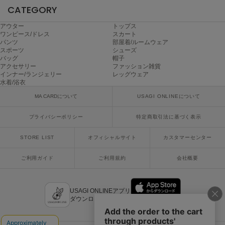
CATEGORY
poláura
ポローラ
アウター
トップス
ワンピース/ドレス
スカート
PUMA
パンツ
部屋着/ルームウェア
プーマ
スポーツ
シューズ
バッグ
帽子
アクセサリー
ファッション雑貨
インナー/ランジェリー
レッグウェア
Reebok
水着/浴衣
リーボック
MA CARDについて
USAGI ONLINEについて
プライバシーポリシー
特定商取引法に基づく表示
SALOMON
サロモン
STORE LIST
オフィシャルサイト
カスタマーセンター
sanrio house
ご利用ガイド
ご利用規約
会社概要
サンリオハウス
SESAME STREET MARKET
USAGI ONLINEアプリ
セサミストリートマーケット
ダウンロードはこちら
SHAKA
シャカ