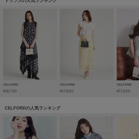
トップスの人気ランキング
HUNTER
ハンター
HOKA ONEONE
ホカ オネオネ
KEEN
キーン
LAATO
ラート
CELFORD
CELFORD
CELFORD
¥18,700
¥17,600
¥17,600
le
ル
CELFORDの人気ランキング
le coq sportif
ルコックスポルティフ
LeSportsac
レスポートサック