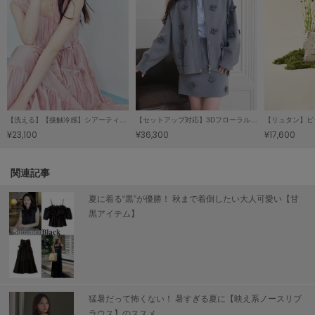
LILY BROWN
リリーブラウン
LILY BROWN Lingerie
リリーブラウンランジェリー
LITTLE UNION TOKYO
リトルユニオン トウキョウ
【洗える】【接触冷感】シアーティアードワンピース
【セットアップ対応】3Dフローラルモチーフブルゾン
¥23,100
¥36,300
¥17,600
made of Organics
メイドオブオーガニクス
関連記事
夏に着る“黒”が優勝！ 秋まで着倒したい大人可愛い【甘
MICHU COQUETTE
ミチュ コケット
黒アイテム】
MIESROHE
ミースロエ
miies miim
ミーエスミーム
猛暑だって怖くない！ 暑すぎる夏に【映え系ノースリブ
ラウス】のススメ