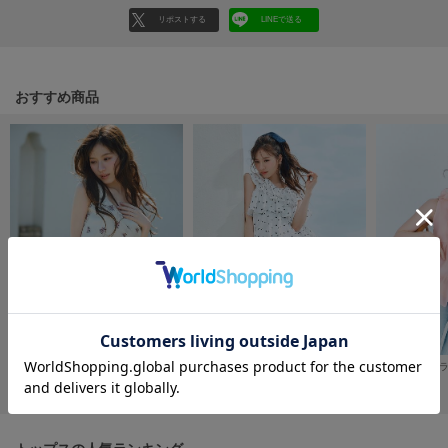
フレイアイディー
リポストする
LINEで送る
FURFUR
ファーファー
おすすめ商品
gelato pique
ジェラート ピケ
GELATO PIQUE CAT&DOG
ジェラート ピケ キャットアンドドッグ
gelato pique Sleep
ジェラート ピケ スリープ
GRAMICCI
グラミチ
SOLD OUT
【洗える】割繊ティアードラッフルブラウス
¥17,600
¥12,320
【洗える】リーフフローレットジャガードブラウス
¥18,700
Henon.
へノン