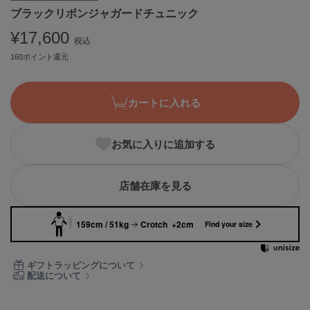
ブラックリボンジャガードチュニック
ASICS
アシックス
¥17,600
税込
160ポイント還元
Ballelite
バレリット
カートに入れる
BANDOLIER
バンドリヤー
お気に入りに追加する
Barbour
バブアー
店舗在庫を見る
Beyond Closet
ビヨンドクローゼット
159cm / 51kg
Crotch +2cm
Find your size
Calvin Klein
ギフトラッピングについて
カルバン・クライン
配送について
CELFORD
セルフォード