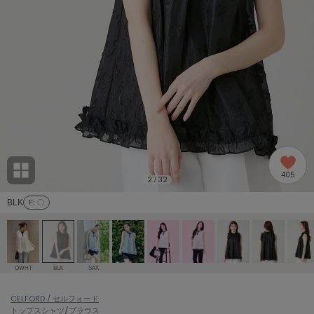
adidas
アディダス
(2005)
adidas by Stella McCartney
アディダス バイ ステラマッカートニー
916)
ALLISON BROWN
アリソンブラウン
07)
amabro
アマブロ
リー (664)
Ame no chi Hare
405
アメノチハレ
2
32
/
ョン雑貨 (865)
BLK
F
: 〇
AMOMMA
アモマ
/ランジェリー (127)
ánuans
ェア (121)
アニュアンス
OWHT
BLK
SAX
ànuke
 (124)
CELFORD / セルフォード
アンヌーク
トップス
シャツ/ブラウス