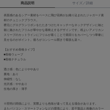
商品説明
サイズ／詳細
célon
セロン
表面感のあるシアー素材をベースに飛び花柄がお織り込まれたジャガード素
材のチュニックブラウス。
Clarks Premium
襟元にグログランリボンをたたきつけたキャッチーなネックデザインに袖と
クラークス
裾に施されたフリルが華やかな着映えするデザインです。程よいアメリカン
スリーブのカットラインにフリルが着くことで肩回りをカバーしつつ華奢に
CODE A
見せるのがポイント。後ろがコンシール開きで着脱も楽々。
コードエー
【おすすめ骨格タイプ】
COLE HAAN
■骨格ウェーブ
コール ハーン
■骨格ナチュラル
CONVERSE
透け感：色によりややあり
コンバース
裏地：あり
伸縮性：なし
光沢感：ややあり
DANSKIN
生地の厚さ：薄手
ダンスキン
※照明の関係により、実際よりも色味が違って見える場合があります。
またパソコン・スマートフォンなどの環境により、若干製品と画像のカラー