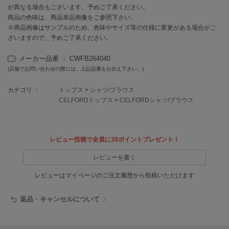
EIMY ISTOIRE
が異なる場合もございます。予めご了承ください。
エイミー イストワール
商品の色味は、商品単品画像をご参照下さい。
※商品画像はサンプルのため、色味やサイズ等の仕様に変更がある場合がご
emmi
ざいますので、予めご了承ください。
エミ
メーカー品番 ： CWFB264040
emmi atelier
エミ アトリエ
(店舗でお問い合わせの際には、上記品番をお伝え下さい。)
emmi yoga
カテゴリ ：
トップス
>
シャツ/ブラウス
エミヨガ
CELFORDトップス
>
CELFORDシャツ/ブラウス
ETRÉ TOKYO
エトレトウキョウ
レビュー投稿で全員に30ポイントプレゼント！
ey
アイ
レビューを書く
レビューはマイページのご注文履歴から投稿いただけます
FILA
返品・キャンセルについて
フィラ
FRAY I.D