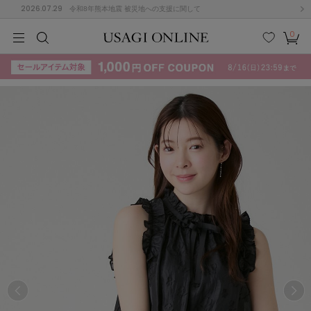
2026.07.29
令和8年熊本地震 被災地への支援に関して
0
MEN
MEN
KIDS
KIDS
BABY
BABY
BEAUTY
BEAUTY
LIFE STYLE
LIFE STYLE
検索
お気
カー
に入
ト
り
(715)
(3074)
B
C
D
E
F
G
I
J
K
L
M
N
ス/ドレス (1179)
P
Q
R
S
T
U
(570)
その
W
X
Y
Z
他
890)
ルームウェア (535)
ACYM
アシーム
(121)