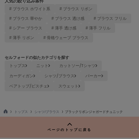
人気の絞り込み条件
ヌル
# ブラウス ホワイト系
# ブラウス リボン
# ブラウス 華やか
# ブラウス 透け感
# ブラウス フリル
On
# シアー ブラウス
# 薄手 透け感
# 薄手 フリル
オン
# 薄手 リボン
# 骨格ウェーブ ブラウス
Onitsuka Tiger
オニツカ タイガー
セルフォードの似たカテゴリを探す
ORGUE
トップス
ニット
カットソー/Tシャツ
オルグ
カーディガン
シャツ/ブラウス
パーカー
ORR
オル
ベアトップ/ビスチェ
スウェット
PATRICK
トップス
シャツ/ブラウス
ブラックリボンジャガードチュニック
パトリック
TO
P
Philly chocolate
ページのトップに戻る
フィリーチョコレート