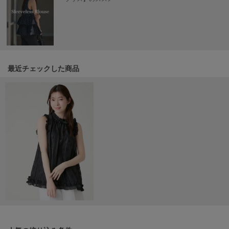
Mila Owen
ミラオーウェン
MOIGE
モワージュ
MUCHA
最近チェックした商品
ミュシャ
NEW Balance
ニューバランス
nezu
ネズ
NIKE
ナイキ
NOWNS
ナウンス
null.