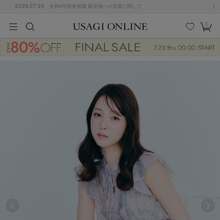
2026.07.29
令和8年熊本地震 被災地への支援に関して
0
MEN
MEN
KIDS
KIDS
BABY
BABY
BEAUTY
BEAUTY
LIFE STYLE
LIFE STYLE
検索
お気
カー
に入
ト
り
(675)
(2899)
B
C
D
E
F
G
I
J
K
L
M
N
ス/ドレス (1138)
P
Q
R
S
T
U
(545)
その
W
X
Y
Z
他
849)
ルームウェア (534)
ACYM
アシーム
(121)