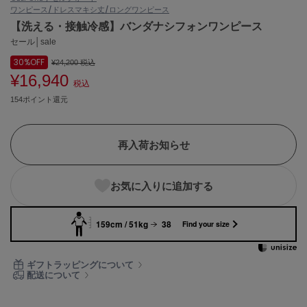
ワンピース/ドレス
マキシ丈/ロングワンピース
ASICS
アシックス
【洗える・接触冷感】バンダナシフォンワンピース
セール│sale
30%
OFF
¥24,200
税込
¥16,940
Ballelite
税込
バレリット
154ポイント還元
BANDOLIER
バンドリヤー
再入荷お知らせ
Barbour
バブアー
お気に入りに追加する
Beyond Closet
ビヨンドクローゼット
159cm / 51kg
38
Find your size
Calvin Klein
ギフトラッピングについて
カルバン・クライン
配送について
CELFORD
セルフォード