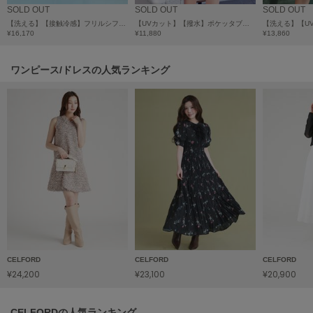
HUNTER
SOLD OUT
SOLD OUT
SOLD OUT
ハンター
【洗える】【接触冷感】フリルシフォンワンピース
【UVカット】【撥水】ポケッタブルパーカー
¥16,170
¥11,880
¥13,860
HOKA ONEONE
ホカ オネオネ
ワンピース/ドレスの人気ランキング
KEEN
キーン
LAATO
ラート
le
ル
le coq sportif
CELFORD
CELFORD
CELFORD
ルコックスポルティフ
¥24,200
¥23,100
¥20,900
LeSportsac
レスポートサック
CELFORDの人気ランキング