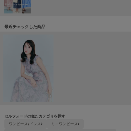
Mila Owen
ミラオーウェン
MOIGE
モワージュ
最近チェックした商品
MUCHA
ミュシャ
NEW Balance
ニューバランス
nezu
ネズ
NIKE
ナイキ
NOWNS
セルフォードの似たカテゴリを探す
ナウンス
ワンピース/ドレス
ミニワンピース
null.