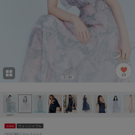
adidas
アディダス
(1994)
adidas by Stella McCartney
アディダス バイ ステラマッカートニー
889)
ALLISON BROWN
アリソンブラウン
98)
amabro
アマブロ
リー (649)
Ame no chi Hare
271
アメノチハレ
2
33
/
ョン雑貨 (853)
AMOMMA
アモマ
/ランジェリー (127)
ánuans
ェア (119)
アニュアンス
OWHT
ànuke
sale
ウォッシャブル
 (124)
アンヌーク
CELFORD / セルフォード