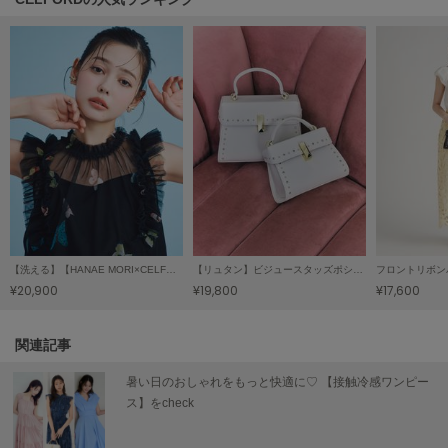
LILY BROWN
リリーブラウン
LILY BROWN Lingerie
リリーブラウンランジェリー
LITTLE UNION TOKYO
リトルユニオン トウキョウ
made of Organics
メイドオブオーガニクス
【洗える】【HANAE MORI×CELFORDコラボ】バタフライレイヤードプリントブラウス
【リュタン】ビジュースタッズポシェット（Ｍ）
フロントリボン
MICHU COQUETTE
¥20,900
¥19,800
¥17,600
ミチュ コケット
関連記事
MIESROHE
ミースロエ
暑い日のおしゃれをもっと快適に♡ 【接触冷感ワンピー
miies miim
ス】をcheck
ミーエスミーム