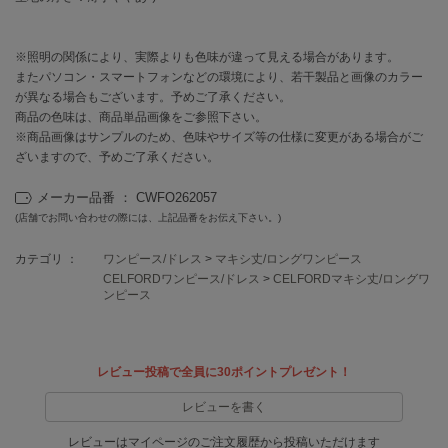
EIMY ISTOIRE
エイミー イストワール
※照明の関係により、実際よりも色味が違って見える場合があります。
emmi
エミ
またパソコン・スマートフォンなどの環境により、若干製品と画像のカラー
が異なる場合もございます。予めご了承ください。
商品の色味は、商品単品画像をご参照下さい。
emmi atelier
エミ アトリエ
※商品画像はサンプルのため、色味やサイズ等の仕様に変更がある場合がご
ざいますので、予めご了承ください。
emmi yoga
エミヨガ
メーカー品番 ： CWFO262057
(店舗でお問い合わせの際には、上記品番をお伝え下さい。)
ETRÉ TOKYO
エトレトウキョウ
カテゴリ ：
ワンピース/ドレス
>
マキシ丈/ロングワンピース
CELFORDワンピース/ドレス
>
CELFORDマキシ丈/ロングワ
ey
ンピース
アイ
レビュー投稿で全員に30ポイントプレゼント！
FILA
フィラ
レビューを書く
FRAY I.D
レビューはマイページのご注文履歴から投稿いただけます