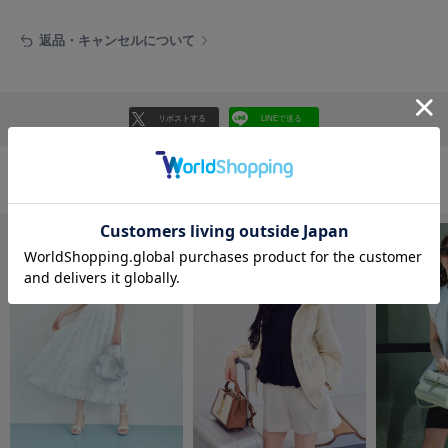
フレイアイディー
返品・キャンセルについて
FURFUR
ファーファー
リポストする
LINEで送る
gelato pique
ジェラート ピケ
GELATO PIQUE CAT&DOG
おすすめ商品
ジェラート ピケ キャットアンドドッグ
gelato pique Sleep
ジェラート ピケ スリープ
GRAMICCI
グラミチ
Henon.
へノン