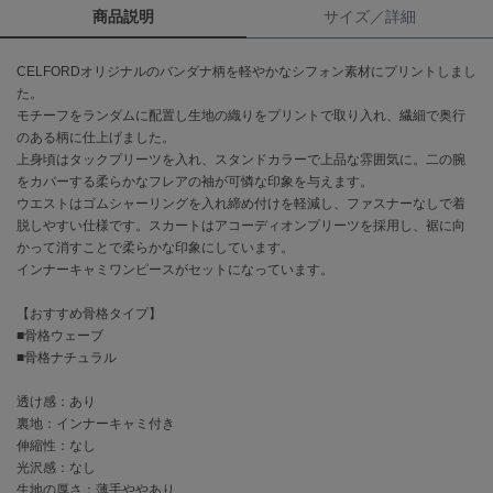
商品説明
サイズ／詳細
célon
セロン
CELFORDオリジナルのバンダナ柄を軽やかなシフォン素材にプリントしまし
た。
Clarks Premium
モチーフをランダムに配置し生地の織りをプリントで取り入れ、繊細で奥行
クラークス
のある柄に仕上げました。
上身頃はタックプリーツを入れ、スタンドカラーで上品な雰囲気に。二の腕
CODE A
をカバーする柔らかなフレアの袖が可憐な印象を与えます。
コードエー
ウエストはゴムシャーリングを入れ締め付けを軽減し、ファスナーなしで着
脱しやすい仕様です。スカートはアコーディオンプリーツを採用し、裾に向
COLE HAAN
かって消すことで柔らかな印象にしています。
コール ハーン
インナーキャミワンピースがセットになっています。
CONVERSE
コンバース
【おすすめ骨格タイプ】
■骨格ウェーブ
■骨格ナチュラル
DANSKIN
透け感：あり
ダンスキン
裏地：インナーキャミ付き
伸縮性：なし
光沢感：なし
生地の厚さ：薄手ややあり