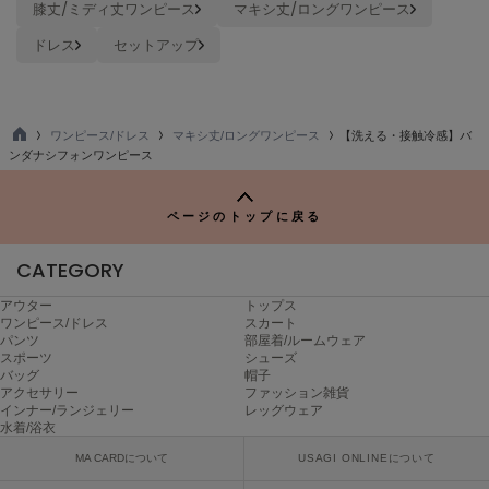
膝丈/ミディ丈ワンピース
マキシ丈/ロングワンピース
ヌル
ドレス
セットアップ
On
オン
ワンピース/ドレス
マキシ丈/ロングワンピース
【洗える・接触冷感】バ
TO
ンダナシフォンワンピース
Onitsuka Tiger
P
オニツカ タイガー
ページのトップに戻る
ORGUE
オルグ
CATEGORY
ORR
オル
アウター
トップス
ワンピース/ドレス
スカート
パンツ
部屋着/ルームウェア
スポーツ
シューズ
バッグ
帽子
PATRICK
アクセサリー
ファッション雑貨
パトリック
インナー/ランジェリー
レッグウェア
水着/浴衣
Philly chocolate
フィリーチョコレート
MA CARDについて
USAGI ONLINEについて