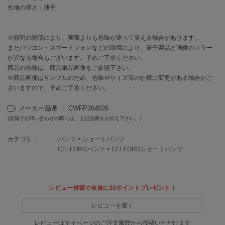
EIMY ISTOIRE
生地の厚さ：薄手
エイミー イストワール
emmi
エミ
※照明の関係により、実際よりも色味が違って見える場合があります。
またパソコン・スマートフォンなどの環境により、若干製品と画像のカラー
が異なる場合もございます。予めご了承ください。
emmi atelier
エミ アトリエ
商品の色味は、商品単品画像をご参照下さい。
※商品画像はサンプルのため、色味やサイズ等の仕様に変更がある場合がご
emmi yoga
ざいますので、予めご了承ください。
エミヨガ
メーカー品番 ： CWFP264026
ETRÉ TOKYO
(店舗でお問い合わせの際には、上記品番をお伝え下さい。)
エトレトウキョウ
カテゴリ ：
パンツ
>
ショートパンツ
ey
CELFORDパンツ
>
CELFORDショートパンツ
アイ
レビュー投稿で全員に30ポイントプレゼント！
FILA
フィラ
レビューを書く
FRAY I.D
レビューはマイページのご注文履歴から投稿いただけます