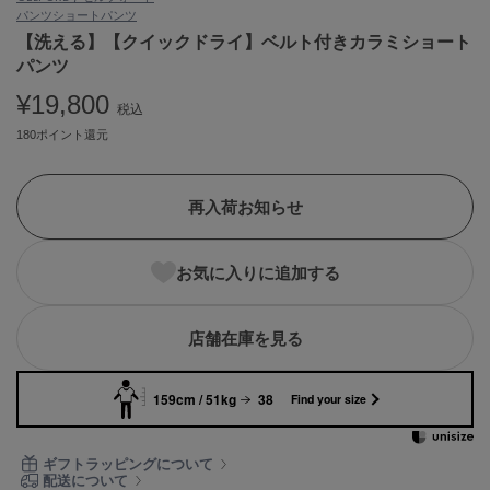
パンツ
ショートパンツ
ASICS
アシックス
【洗える】【クイックドライ】ベルト付きカラミショート
パンツ
¥19,800
税込
Ballelite
180ポイント還元
バレリット
BANDOLIER
バンドリヤー
再入荷お知らせ
Barbour
バブアー
お気に入りに追加する
Beyond Closet
ビヨンドクローゼット
店舗在庫を見る
159cm / 51kg
38
Find your size
Calvin Klein
カルバン・クライン
ギフトラッピングについて
CELFORD
配送について
セルフォード