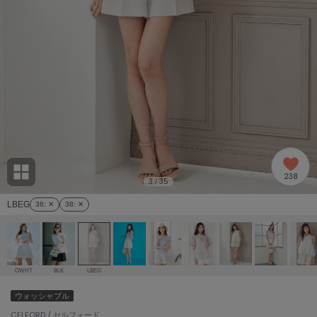
adidas
アディダス
(1996)
adidas by Stella McCartney
アディダス バイ ステラマッカートニー
893)
ALLISON BROWN
アリソンブラウン
98)
amabro
アマブロ
リー (663)
Ame no chi Hare
238
アメノチハレ
3
35
/
ョン雑貨 (858)
LBEG
36
: ✕
38
: ✕
AMOMMA
アモマ
/ランジェリー (127)
ánuans
ェア (119)
アニュアンス
OWHT
BLK
LBEG
ànuke
ウォッシャブル
 (124)
アンヌーク
CELFORD / セルフォード