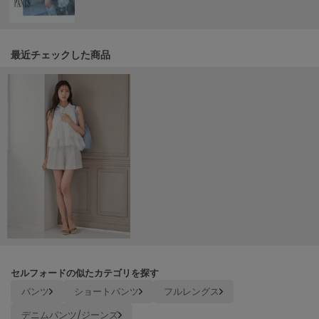
Mila Owen
ミラオーウェン
MOIGE
最近チェックした商品
モワージュ
MUCHA
ミュシャ
NEW Balance
ニューバランス
nezu
ネズ
NIKE
ナイキ
セルフォードの似たカテゴリを探す
NOWNS
ナウンス
パンツ
ショートパンツ
フルレングス
デニムパンツ/ジーンズ
null.