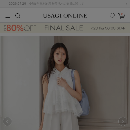
2026.07.29
令和8年熊本地震 被災地への支援に関して
0
MEN
MEN
KIDS
KIDS
BABY
BABY
BEAUTY
BEAUTY
LIFE STYLE
LIFE STYLE
検索
お気
カー
に入
ト
り
(684)
(2928)
B
C
D
E
F
G
I
J
K
L
M
N
ス/ドレス (1145)
P
Q
R
S
T
U
(546)
その
W
X
Y
Z
他
850)
ルームウェア (535)
ACYM
アシーム
(121)