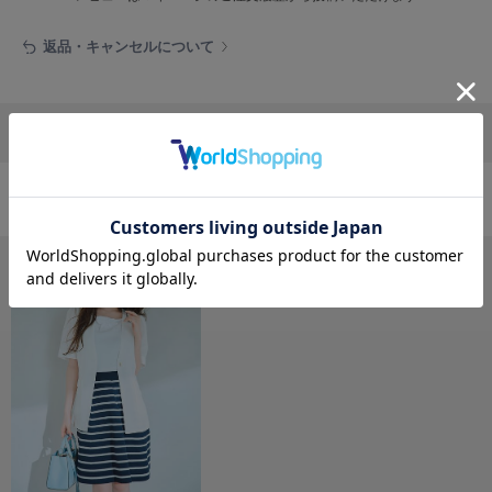
フレイアイディー
返品・キャンセルについて
FURFUR
ファーファー
リポストする
LINEで送る
gelato pique
ジェラート ピケ
GELATO PIQUE CAT&DOG
おすすめ商品
ジェラート ピケ キャットアンドドッグ
gelato pique Sleep
ジェラート ピケ スリープ
GRAMICCI
グラミチ
Henon.
へノン