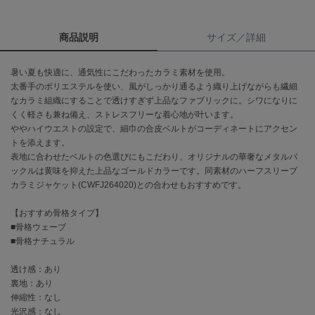
célon
商品説明
サイズ／詳細
セロン
Clarks Premium
暑い夏も快適に、通気性にこだわったカラミ素材を使用。
クラークス
太番手のポリエステルを使い、風がしっかり通るよう織り上げながらも繊細
なカラミ組織にすることで透けすぎず上品なファブリックに。シワになりに
CODE A
くく軽さも兼ね備え、ストレスフリーな着心地が叶います。
コードエー
ややハイウエストの設定で、細巾の合皮ベルトがコーディネートにアクセン
トを添えます。
COLE HAAN
表地に合わせたベルトの色選びにもこだわり、オリジナルの華奢なメタルバ
コール ハーン
ックルは黄味を抑えた上品なゴールドカラーです。同素材のハーフスリーブ
カラミジャケット(CWFJ264020)との合わせもおすすめです。
CONVERSE
コンバース
【おすすめ骨格タイプ】
■骨格ウェーブ
■骨格ナチュラル
DANSKIN
ダンスキン
透け感：あり
裏地：あり
伸縮性：なし
光沢感：なし