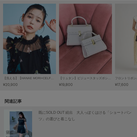
LILY BROWN
リリーブラウン
LILY BROWN Lingerie
リリーブラウンランジェリー
LITTLE UNION TOKYO
リトルユニオン トウキョウ
made of Organics
メイドオブオーガニクス
【洗える】【HANAE MORI×CELFORDコラボ】バタフライレイヤードプリントブラウス
【リュタン】ビジュースタッズポシェット（Ｍ）
フロントリボン
¥20,900
¥19,800
¥17,600
MICHU COQUETTE
ミチュ コケット
関連記事
MIESROHE
ミースロエ
既にSOLD OUT 続出 大人っぽくはける「ショートパン
ツ」の選びと着こなし
miies miim
ミーエスミーム