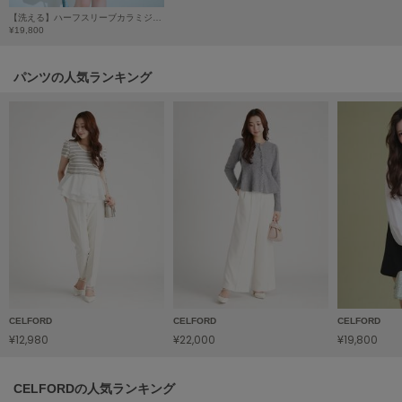
HUNTER
【洗える】ハーフスリーブカラミジャケット
ハンター
¥19,800
HOKA ONEONE
ホカ オネオネ
パンツの人気ランキング
KEEN
キーン
LAATO
ラート
le
ル
CELFORD
CELFORD
CELFORD
le coq sportif
ルコックスポルティフ
¥12,980
¥22,000
¥19,800
LeSportsac
レスポートサック
CELFORDの人気ランキング