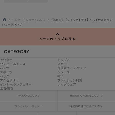
ヌル
パンツ
ショートパンツ
【洗える】【クイックドライ】ベルト付きカラミ
On
TO
ショートパンツ
オン
P
Onitsuka Tiger
ページのトップに戻る
オニツカ タイガー
CATEGORY
ORGUE
オルグ
アウター
トップス
ワンピース/ドレス
スカート
ORR
パンツ
部屋着/ルームウェア
オル
スポーツ
シューズ
バッグ
帽子
アクセサリー
ファッション雑貨
インナー/ランジェリー
レッグウェア
水着/浴衣
PATRICK
パトリック
MA CARDについて
USAGI ONLINEについて
Philly chocolate
プライバシーポリシー
特定商取引法に基づく表示
フィリーチョコレート