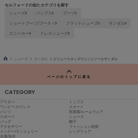
セルフォードの似たカテゴリを探す
LILY BROWN
リリーブラウン
シューズ
パンプス
ブーツ
ショートブーツ/ブーティ
フラットシューズ
サンダル
LILY BROWN Lingerie
リリーブラウンランジェリー
スニーカー
ドレスシューズ
LITTLE UNION TOKYO
リトルユニオン トウキョウ
シューズ
サンダル
ビジュースタッズウェッジソールサンダル
TO
P
made of Organics
メイドオブオーガニクス
ページのトップに戻る
MICHU COQUETTE
CATEGORY
ミチュ コケット
アウター
トップス
MIESROHE
ワンピース/ドレス
スカート
ミースロエ
パンツ
部屋着/ルームウェア
スポーツ
シューズ
バッグ
帽子
miies miim
アクセサリー
ファッション雑貨
ミーエスミーム
インナー/ランジェリー
レッグウェア
水着/浴衣