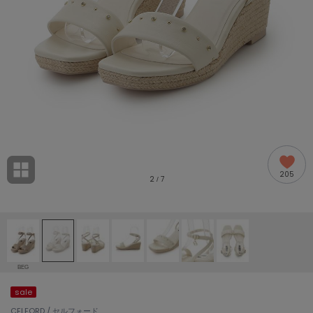
adidas
アディダス
(1991)
adidas by Stella McCartney
アディダス バイ ステラマッカートニー
885)
ALLISON BROWN
アリソンブラウン
06)
amabro
アマブロ
リー (633)
Ame no chi Hare
205
アメノチハレ
2
7
/
ョン雑貨 (856)
AMOMMA
アモマ
/ランジェリー (127)
ánuans
ェア (121)
アニュアンス
BEG
ànuke
sale
 (124)
アンヌーク
CELFORD / セルフォード