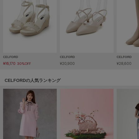
フレイアイディー
FURFUR
ファーファー
gelato pique
ジェラート ピケ
CELFORD
CELFORD
CELFORD
GELATO PIQUE CAT&DOG
¥16,170
¥20,900
¥28,600
30%OFF
ジェラート ピケ キャットアンドドッグ
gelato pique Sleep
CELFORDの人気ランキング
ジェラート ピケ スリープ
GRAMICCI
グラミチ
Henon.
へノン