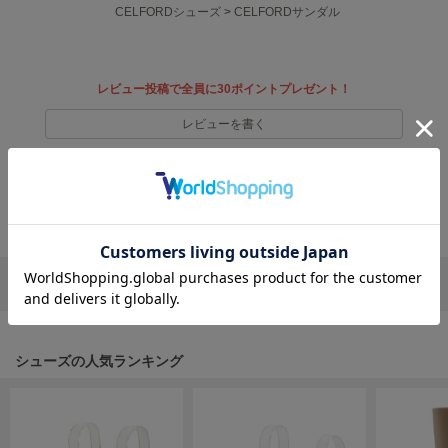
EIMY ISTOIRE
CELFORDシューズ
>
CELFORDサンダル
エイミー イストワール
emmi
エミ
レビュー投稿で全員に30ポイントプレゼント！
emmi atelier
レビューを書く
エミ アトリエ
レビューはマイページのご注文履歴から投稿いただけます
emmi yoga
エミヨガ
返品・キャンセルについて
ETRÉ TOKYO
エトレトウキョウ
リポストする
LINEで送る
ey
アイ
シューズの人気ランキング
FILA
フィラ
FRAY I.D