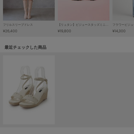
HUNTER
ハンター
HOKA ONEONE
ホカ オネオネ
フリルスリーブドレス
【リュタン】ビジュースタッズミニショルダー
フラワービジュ
¥26,400
¥19,800
¥14,300
KEEN
関連記事
最近チェックした商品
キーン
LAATO
ラート
le
ル
le coq sportif
ルコックスポルティフ
LeSportsac
レスポートサック