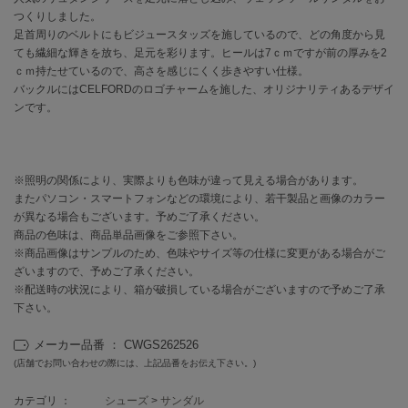
つくりしました。
足首周りのベルトにもビジュースタッズを施しているので、どの角度から見
célon
セロン
ても繊細な輝きを放ち、足元を彩ります。ヒールは7ｃｍですが前の厚みを2
ｃｍ持たせているので、高さを感じにくく歩きやすい仕様。
バックルにはCELFORDのロゴチャームを施した、オリジナリティあるデザイ
Clarks Premium
クラークス
ンです。
CODE A
コードエー
※照明の関係により、実際よりも色味が違って見える場合があります。
COLE HAAN
またパソコン・スマートフォンなどの環境により、若干製品と画像のカラー
コール ハーン
が異なる場合もございます。予めご了承ください。
商品の色味は、商品単品画像をご参照下さい。
CONVERSE
※商品画像はサンプルのため、色味やサイズ等の仕様に変更がある場合がご
コンバース
ざいますので、予めご了承ください。
※配送時の状況により、箱が破損している場合がございますので予めご了承
下さい。
DANSKIN
ダンスキン
メーカー品番 ： CWGS262526
(店舗でお問い合わせの際には、上記品番をお伝え下さい。)
カテゴリ ：
シューズ
>
サンダル