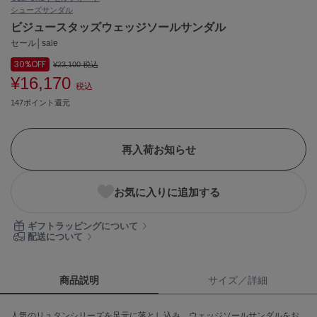
シューズ
サンダル
ASICS
アシックス
ビジュースタッズウェッジソールサンダル
セール│sale
30%
OFF
¥23,100
税込
¥16,170
Ballelite
税込
バレリット
147ポイント還元
BANDOLIER
バンドリヤー
再入荷お知らせ
Barbour
バブアー
お気に入りに追加する
Beyond Closet
ビヨンドクローゼット
ギフトラッピングについて
配送について
Calvin Klein
カルバン・クライン
商品説明
サイズ／詳細
CELFORD
人気のリュタンシリーズを足元に落とし込み、ウェッジソールサンダルをお
セルフォード