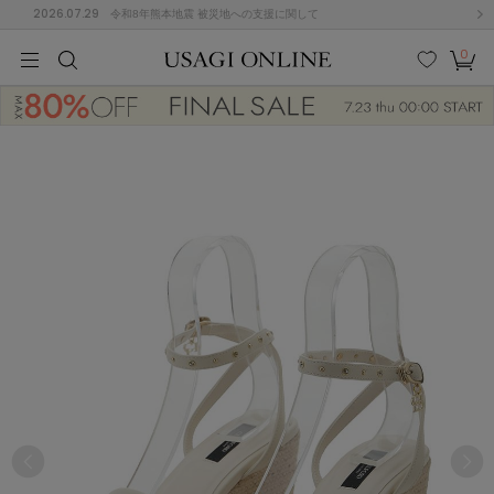
2026.07.29
令和8年熊本地震 被災地への支援に関して
0
MEN
MEN
KIDS
KIDS
BABY
BABY
BEAUTY
BEAUTY
LIFE STYLE
LIFE STYLE
検索
お気
カー
に入
ト
り
(677)
(3033)
B
C
D
E
F
G
I
J
K
L
M
N
ス/ドレス (1168)
P
Q
R
S
T
U
(567)
その
W
X
Y
Z
他
887)
ルームウェア (616)
ACYM
アシーム
(121)