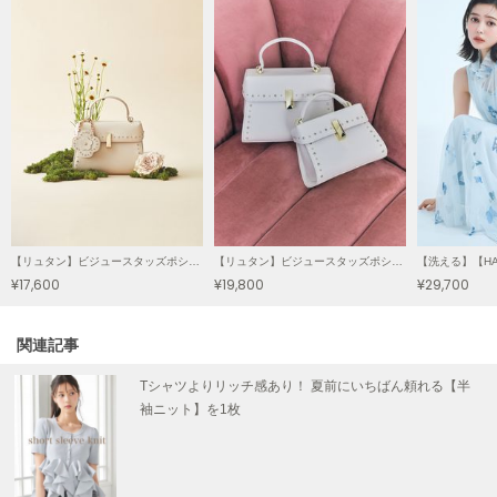
LILY BROWN
リリーブラウン
LILY BROWN Lingerie
リリーブラウンランジェリー
LITTLE UNION TOKYO
リトルユニオン トウキョウ
made of Organics
【リュタン】ビジュースタッズポシェット
【リュタン】ビジュースタッズポシェット（Ｍ）
メイドオブオーガニクス
¥17,600
¥19,800
¥29,700
MICHU COQUETTE
ミチュ コケット
関連記事
MIESROHE
Tシャツよりリッチ感あり！ 夏前にいちばん頼れる【半
ミースロエ
袖ニット】を1枚
miies miim
ミーエスミーム