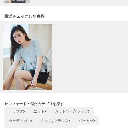
Mila Owen
ミラオーウェン
最近チェックした商品
MOIGE
モワージュ
MUCHA
ミュシャ
NEW Balance
ニューバランス
nezu
ネズ
NIKE
ナイキ
セルフォードの似たカテゴリを探す
NOWNS
トップス
ニット
カットソー/Tシャツ
ナウンス
カーディガン
シャツ/ブラウス
パーカー
null.