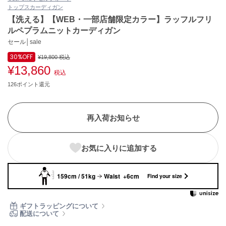
トップス
カーディガン
ASICS
アシックス
【洗える】【WEB・一部店舗限定カラー】ラッフルフリ
ルペプラムニットカーディガン
セール│sale
30%
OFF
Ballelite
¥19,800
税込
バレリット
¥13,860
税込
126ポイント還元
BANDOLIER
バンドリヤー
Barbour
再入荷お知らせ
バブアー
Beyond Closet
お気に入りに追加する
ビヨンドクローゼット
159cm / 51kg
Waist +6cm
Find your size
Calvin Klein
カルバン・クライン
ギフトラッピングについて
配送について
CELFORD
セルフォード