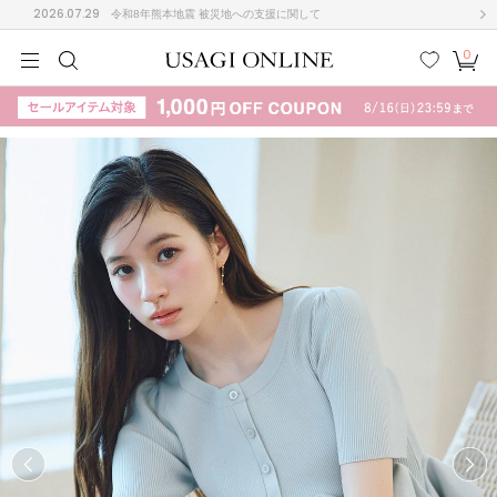
2026.07.29
令和8年熊本地震 被災地への支援に関して
0
MEN
MEN
KIDS
KIDS
BABY
BABY
BEAUTY
BEAUTY
LIFE STYLE
LIFE STYLE
検索
お気
カー
に入
ト
り
(708)
(3024)
B
C
D
E
F
G
I
J
K
L
M
N
ス/ドレス (1160)
P
Q
R
S
T
U
(561)
その
W
X
Y
Z
他
882)
ルームウェア (541)
ACYM
アシーム
(121)