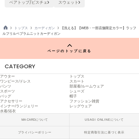
ベアトップ/ビスチェ
スウェット
ヌル
On
トップス
カーディガン
【洗える】【WEB・一部店舗限定カラー】ラッフ
オン
TO
ルフリルペプラムニットカーディガン
P
Onitsuka Tiger
オニツカ タイガー
ページのトップに戻る
ORGUE
CATEGORY
オルグ
アウター
トップス
ORR
ワンピース/ドレス
スカート
オル
パンツ
部屋着/ルームウェア
スポーツ
シューズ
バッグ
帽子
アクセサリー
ファッション雑貨
インナー/ランジェリー
レッグウェア
PATRICK
水着/浴衣
パトリック
MA CARDについて
USAGI ONLINEについて
Philly chocolate
フィリーチョコレート
プライバシーポリシー
特定商取引法に基づく表示