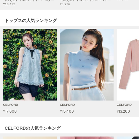
HUNTER
¥10,472
¥8,976
ハンター
HOKA ONEONE
トップスの人気ランキング
ホカ オネオネ
KEEN
キーン
LAATO
ラート
le
ル
CELFORD
CELFORD
CELFORD
¥17,600
¥15,400
¥13,200
le coq sportif
ルコックスポルティフ
CELFORDの人気ランキング
LeSportsac
レスポートサック