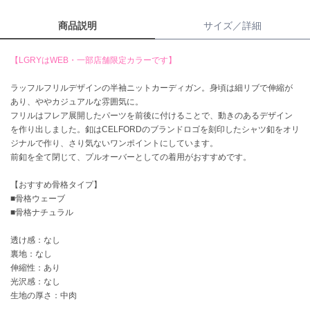
商品説明
サイズ／詳細
célon
セロン
【LGRYはWEB・一部店舗限定カラーです】
Clarks Premium
クラークス
ラッフルフリルデザインの半袖ニットカーディガン。身頃は細リブで伸縮が
あり、ややカジュアルな雰囲気に。
CODE A
フリルはフレア展開したパーツを前後に付けることで、動きのあるデザイン
コードエー
を作り出しました。釦はCELFORDのブランドロゴを刻印したシャツ釦をオリ
ジナルで作り、さり気ないワンポイントにしています。
COLE HAAN
コール ハーン
前釦を全て閉じて、プルオーバーとしての着用がおすすめです。
【おすすめ骨格タイプ】
CONVERSE
コンバース
■骨格ウェーブ
■骨格ナチュラル
透け感：なし
DANSKIN
裏地：なし
ダンスキン
伸縮性：あり
光沢感：なし
生地の厚さ：中肉