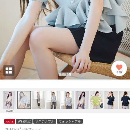
adidas
アディダス
(2008)
adidas by Stella McCartney
アディダス バイ ステラマッカートニー
914)
ALLISON BROWN
アリソンブラウン
03)
amabro
アマブロ
リー (655)
Ame no chi Hare
479
アメノチハレ
2
26
/
ョン雑貨 (849)
AMOMMA
アモマ
/ランジェリー (127)
ánuans
ェア (124)
アニュアンス
OWHT
ànuke
sale
WEB限定
サステナブル
ウォッシャブル
 (121)
アンヌーク
CELFORD / セルフォード