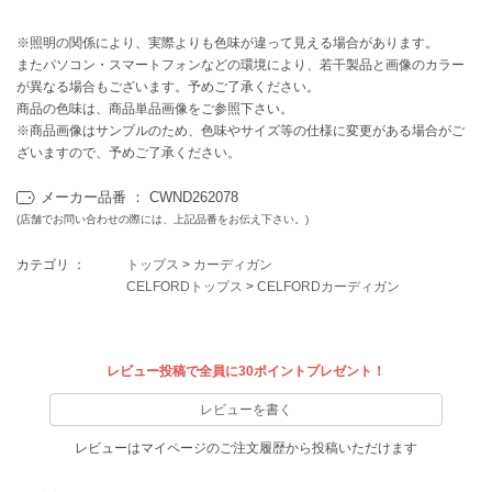
EIMY ISTOIRE
エイミー イストワール
※照明の関係により、実際よりも色味が違って見える場合があります。
またパソコン・スマートフォンなどの環境により、若干製品と画像のカラー
emmi
エミ
が異なる場合もございます。予めご了承ください。
商品の色味は、商品単品画像をご参照下さい。
emmi atelier
※商品画像はサンプルのため、色味やサイズ等の仕様に変更がある場合がご
エミ アトリエ
ざいますので、予めご了承ください。
emmi yoga
メーカー品番 ： CWND262078
エミヨガ
(店舗でお問い合わせの際には、上記品番をお伝え下さい。)
ETRÉ TOKYO
カテゴリ ：
トップス
>
カーディガン
エトレトウキョウ
CELFORDトップス
>
CELFORDカーディガン
ey
アイ
レビュー投稿で全員に30ポイントプレゼント！
レビューを書く
FILA
フィラ
レビューはマイページのご注文履歴から投稿いただけます
FRAY I.D