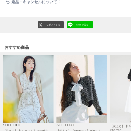
フレイアイディー
返品・キャンセルについて
FURFUR
ファーファー
リポストする
LINEで送る
gelato pique
ジェラート ピケ
おすすめ商品
GELATO PIQUE CAT&DOG
ジェラート ピケ キャットアンドドッグ
gelato pique Sleep
ジェラート ピケ スリープ
GRAMICCI
グラミチ
Henon.
へノン
SOLD OUT
SOLD OUT
¥10,780
【洗える】【UVカット】バーボタンカーディガン
【洗える】【UVカット】ポケット付きカーディガン