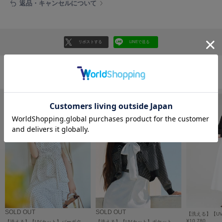
フレイアイディー
返品・キャンセルについて
FURFUR
ファーファー
リポストする
LINEで送る
gelato pique
ジェラート ピケ
おすすめ商品
GELATO PIQUE CAT&DOG
ジェラート ピケ キャットアンドドッグ
gelato pique Sleep
ジェラート ピケ スリープ
GRAMICCI
グラミチ
Henon.
へノン
SOLD OUT
SOLD OUT
¥10,780
【洗える】【UVカット】バーボタンカーディガン
【洗える】【UVカット】ポケット付きカーディガン