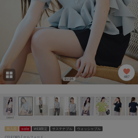
adidas
アディダス
(2009)
adidas by Stella McCartney
アディダス バイ ステラマッカートニー
916)
ALLISON BROWN
アリソンブラウン
07)
amabro
アマブロ
リー (664)
Ame no chi Hare
487
アメノチハレ
2
26
/
ョン雑貨 (865)
AMOMMA
アモマ
/ランジェリー (127)
ánuans
ェア (121)
アニュアンス
OWHT
ànuke
再入荷
sale
WEB限定
サステナブル
ウォッシャブル
 (124)
アンヌーク
CELFORD / セルフォード