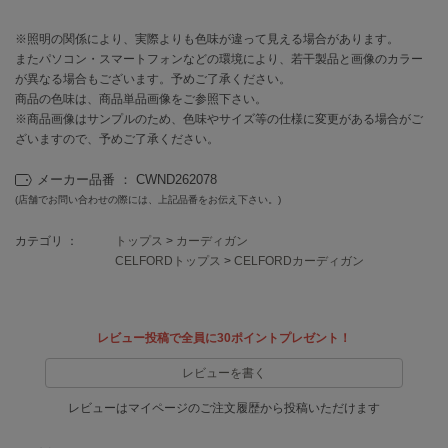
EIMY ISTOIRE
エイミー イストワール
※照明の関係により、実際よりも色味が違って見える場合があります。
またパソコン・スマートフォンなどの環境により、若干製品と画像のカラー
emmi
エミ
が異なる場合もございます。予めご了承ください。
商品の色味は、商品単品画像をご参照下さい。
emmi atelier
※商品画像はサンプルのため、色味やサイズ等の仕様に変更がある場合がご
エミ アトリエ
ざいますので、予めご了承ください。
emmi yoga
メーカー品番 ： CWND262078
エミヨガ
(店舗でお問い合わせの際には、上記品番をお伝え下さい。)
ETRÉ TOKYO
カテゴリ ：
トップス
>
カーディガン
エトレトウキョウ
CELFORDトップス
>
CELFORDカーディガン
ey
アイ
レビュー投稿で全員に30ポイントプレゼント！
レビューを書く
FILA
フィラ
レビューはマイページのご注文履歴から投稿いただけます
FRAY I.D