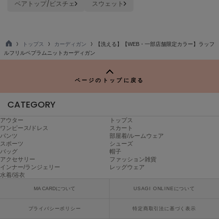
ベアトップ/ビスチェ
スウェット
ヌル
On
トップス
カーディガン
【洗える】【WEB・一部店舗限定カラー】ラッフ
オン
TO
ルフリルペプラムニットカーディガン
P
Onitsuka Tiger
オニツカ タイガー
ページのトップに戻る
ORGUE
CATEGORY
オルグ
アウター
トップス
ORR
ワンピース/ドレス
スカート
オル
パンツ
部屋着/ルームウェア
スポーツ
シューズ
バッグ
帽子
アクセサリー
ファッション雑貨
インナー/ランジェリー
レッグウェア
PATRICK
水着/浴衣
パトリック
MA CARDについて
USAGI ONLINEについて
Philly chocolate
フィリーチョコレート
プライバシーポリシー
特定商取引法に基づく表示