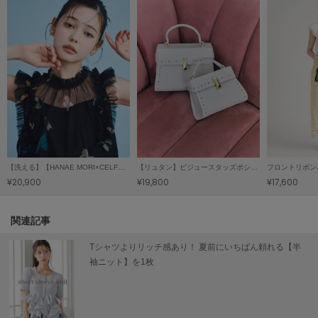
LILY BROWN
リリーブラウン
LILY BROWN Lingerie
リリーブラウンランジェリー
LITTLE UNION TOKYO
リトルユニオン トウキョウ
made of Organics
【洗える】【HANAE MORI×CELFORDコラボ】バタフライレイヤードプリントブラウス
【リュタン】ビジュースタッズポシェット（Ｍ）
フロントリボン
メイドオブオーガニクス
¥20,900
¥19,800
¥17,600
MICHU COQUETTE
ミチュ コケット
関連記事
MIESROHE
Tシャツよりリッチ感あり！ 夏前にいちばん頼れる【半
ミースロエ
袖ニット】を1枚
miies miim
ミーエスミーム