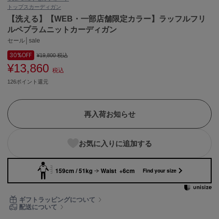
トップス
カーディガン
ASICS
アシックス
【洗える】【WEB・一部店舗限定カラー】ラッフルフリ
ルペプラムニットカーディガン
セール│sale
30%
OFF
Ballelite
¥19,800
税込
バレリット
¥13,860
税込
126ポイント還元
BANDOLIER
バンドリヤー
Barbour
再入荷お知らせ
バブアー
Beyond Closet
お気に入りに追加する
ビヨンドクローゼット
159cm / 51kg
Waist +6cm
Find your size
Calvin Klein
カルバン・クライン
ギフトラッピングについて
配送について
CELFORD
セルフォード