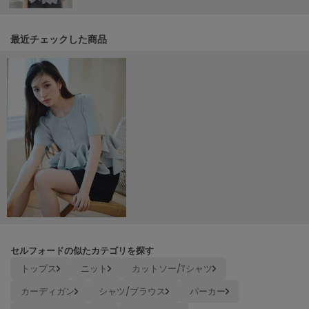
Mila Owen
ミラオーウェン
最近チェックした商品
MOIGE
モワージュ
MUCHA
ミュシャ
NEW Balance
ニューバランス
nezu
ネズ
NIKE
ナイキ
セルフォードの似たカテゴリを探す
NOWNS
トップス
ニット
カットソー/Tシャツ
ナウンス
カーディガン
シャツ/ブラウス
パーカー
null.