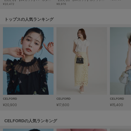
HUNTER
¥10,472
¥8,976
ハンター
HOKA ONEONE
トップスの人気ランキング
ホカ オネオネ
KEEN
キーン
LAATO
ラート
le
ル
CELFORD
CELFORD
CELFORD
¥20,900
¥17,600
¥15,400
le coq sportif
ルコックスポルティフ
CELFORDの人気ランキング
LeSportsac
レスポートサック