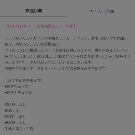
商品説明
サイズ／詳細
célon
セロン
【LGRYはWEB・一部店舗限定カラーです】
Clarks Premium
クラークス
ラッフルフリルデザインの半袖ニットカーディガン。身頃は細リブで伸縮が
あり、ややカジュアルな雰囲気に。
CODE A
フリルはフレア展開したパーツを前後に付けることで、動きのあるデザイン
コードエー
を作り出しました。釦はCELFORDのブランドロゴを刻印したシャツ釦をオリ
ジナルで作り、さり気ないワンポイントにしています。
COLE HAAN
コール ハーン
前釦を全て閉じて、プルオーバーとしての着用がおすすめです。
【おすすめ骨格タイプ】
CONVERSE
コンバース
■骨格ウェーブ
■骨格ナチュラル
透け感：なし
DANSKIN
裏地：なし
ダンスキン
伸縮性：あり
光沢感：なし
生地の厚さ：中肉