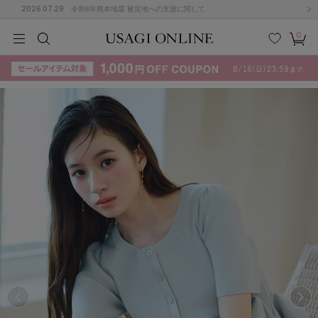
2026.07.29
令和8年熊本地震 被災地への支援に関して
0
MEN
MEN
KIDS
KIDS
BABY
BABY
BEAUTY
BEAUTY
LIFE STYLE
LIFE STYLE
検索
お気
カー
に入
ト
り
(715)
(3074)
B
C
D
E
F
G
I
J
K
L
M
N
ス/ドレス (1179)
P
Q
R
S
T
U
(570)
その
W
X
Y
Z
他
890)
ルームウェア (535)
ACYM
アシーム
(121)