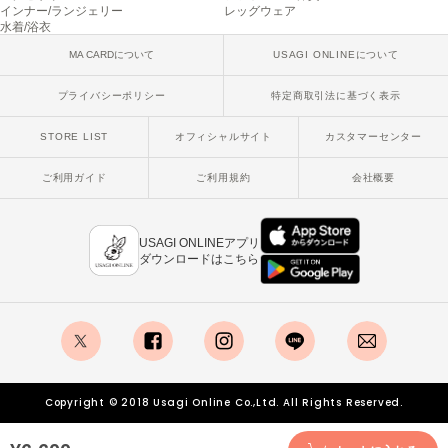
インナー/ランジェリー
レッグウェア
poláura
水着/浴衣
ポローラ
MA CARDについて
USAGI ONLINEについて
PUMA
プーマ
プライバシーポリシー
特定商取引法に基づく表示
STORE LIST
オフィシャルサイト
カスタマーセンター
Reebok
リーボック
ご利用ガイド
ご利用規約
会社概要
USAGI ONLINEアプリ
SALOMON
ダウンロードはこちら
サロモン
sanrio house
サンリオハウス
SESAME STREET MARKET
x
facebook
instagram
LINE
mail
セサミストリートマーケット
Copyright © 2018 Usagi Online Co.,Ltd. All Rights Reserved.
SHAKA
シャカ