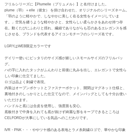
フリルシリーズに【Plumelle（プリュメル）】と名付けました。
plume（羽）＋elle（彼女） を掛け合わせた、オリジナルのシリーズネーム。
célon
「羽のように軽やかで、しなやかに美しく在る女性をイメージしていま
セロン
す。」空気を纏うような軽やかさと、女性らしい柔らかさをあわせ持つ存
在。動くたびにふわりと揺れ、繊細でありながらも芯のあるエレガンスを感
Clarks Premium
クラークス
じさせる、ブランドを代表するアイコンモチーフのシリーズ名です。
LGRYはWEB限定カラーです
CODE A
コードエー
デイリー使いにピッタリのサイズ感が嬉しいスモールサイズのフリルバッ
COLE HAAN
グ。
コール ハーン
ハの字に入れたタックがふんわりと前後に丸みを出し、エレガントで女性ら
しい印象に仕立てました。
CONVERSE
ロゴは品よく刺繍で表現。
コンバース
内装はオープンポケットとファスナーポケット、開閉はマグネット仕様と、
裏地付きのしっかりとした仕立てなので、メインバッグとしても十分お使い
いただけます。
ハンドルと底には合皮を使用し、強度面も安心。
DANSKIN
底板付きで中身を入れても底が抜けず綺麗な形をキープできるところは
ダンスキン
CELFORDが大事にしている気品へのこだわりです。
IVR・PNK・・・ややツヤ感のある表地とラメ糸刺繍ロゴで、華やかな印象