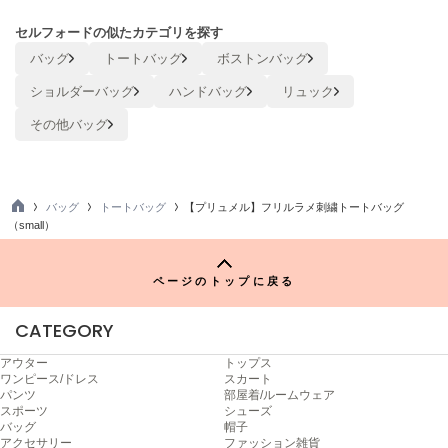
ヌル
セルフォードの似たカテゴリを探す
バッグ
トートバッグ
ボストンバッグ
On
ショルダーバッグ
ハンドバッグ
リュック
オン
その他バッグ
Onitsuka Tiger
オニツカ タイガー
ORGUE
バッグ
トートバッグ
【プリュメル】フリルラメ刺繍トートバッグ
オルグ
TO
（small）
P
ORR
オル
ページのトップに戻る
CATEGORY
PATRICK
アウター
トップス
パトリック
ワンピース/ドレス
スカート
パンツ
部屋着/ルームウェア
Philly chocolate
スポーツ
シューズ
フィリーチョコレート
バッグ
帽子
アクセサリー
ファッション雑貨