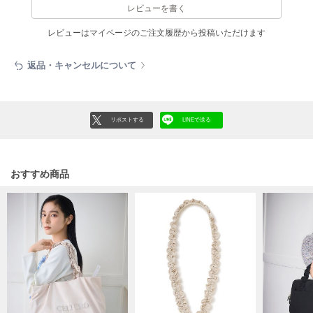
フレイアイディー
レビューを書く
FURFUR
レビューはマイページのご注文履歴から投稿いただけます
ファーファー
返品・キャンセルについて
gelato pique
ジェラート ピケ
リポストする
LINEで送る
GELATO PIQUE CAT&DOG
ジェラート ピケ キャットアンドドッグ
おすすめ商品
gelato pique Sleep
ジェラート ピケ スリープ
GRAMICCI
グラミチ
Henon.
へノン