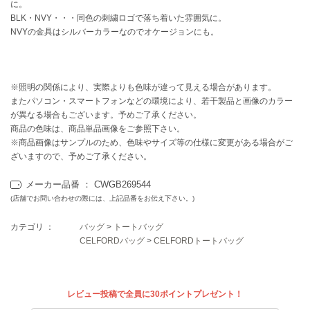
EIMY ISTOIRE
に。
エイミー イストワール
BLK・NVY・・・同色の刺繍ロゴで落ち着いた雰囲気に。
NVYの金具はシルバーカラーなのでオケージョンにも。
emmi
エミ
emmi atelier
※照明の関係により、実際よりも色味が違って見える場合があります。
エミ アトリエ
またパソコン・スマートフォンなどの環境により、若干製品と画像のカラー
が異なる場合もございます。予めご了承ください。
emmi yoga
商品の色味は、商品単品画像をご参照下さい。
エミヨガ
※商品画像はサンプルのため、色味やサイズ等の仕様に変更がある場合がご
ざいますので、予めご了承ください。
ETRÉ TOKYO
エトレトウキョウ
メーカー品番 ： CWGB269544
(店舗でお問い合わせの際には、上記品番をお伝え下さい。)
ey
アイ
カテゴリ ：
バッグ
>
トートバッグ
CELFORDバッグ
>
CELFORDトートバッグ
FILA
フィラ
レビュー投稿で全員に30ポイントプレゼント！
FRAY I.D