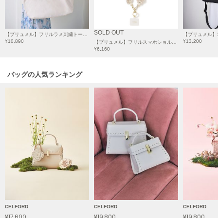
HUNTER
ハンター
HOKA ONEONE
SOLD OUT
【プリュメル】フリルラメ刺繍トートバッグ（wide）
ホカ オネオネ
¥10,890
¥13,200
【プリュメル】フリルスマホショルダーストラップ
¥6,160
バッグの人気ランキング
KEEN
キーン
LAATO
ラート
le
ル
le coq sportif
ルコックスポルティフ
LeSportsac
CELFORD
CELFORD
CELFORD
レスポートサック
¥17,600
¥19,800
¥19,800