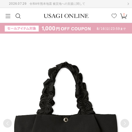
2026.07.29
令和8年熊本地震 被災地への支援に関して
0
MEN
MEN
KIDS
KIDS
BABY
BABY
BEAUTY
BEAUTY
LIFE STYLE
LIFE STYLE
検索
お気
カー
に入
ト
り
(708)
(3024)
B
C
D
E
F
G
I
J
K
L
M
N
ス/ドレス (1160)
P
Q
R
S
T
U
(561)
その
W
X
Y
Z
他
882)
ルームウェア (552)
ACYM
アシーム
(121)