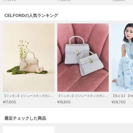
LILY BROWN
リリーブラウン
CELFORDの人気ランキング
LILY BROWN Lingerie
リリーブラウンランジェリー
LITTLE UNION TOKYO
リトルユニオン トウキョウ
made of Organics
メイドオブオーガニクス
MICHU COQUETTE
ミチュ コケット
【リュタン】ビジュースタッズポシェット
【リュタン】ビジュースタッズポシェット（Ｍ）
¥17,600
¥19,800
¥29,700
MIESROHE
ミースロエ
関連記事
最近チェックした商品
miies miim
ミーエスミーム