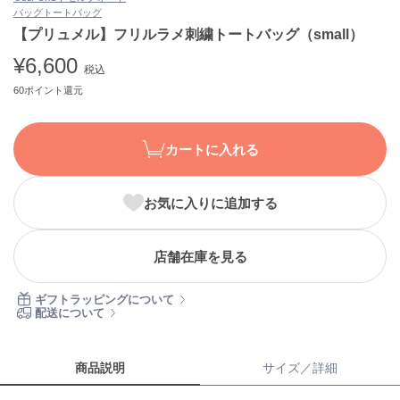
バッグ
トートバッグ
ASICS
アシックス
【プリュメル】フリルラメ刺繍トートバッグ（small）
¥6,600
税込
60ポイント還元
Ballelite
バレリット
カートに入れる
BANDOLIER
バンドリヤー
お気に入りに追加する
Barbour
バブアー
Beyond Closet
店舗在庫を見る
ビヨンドクローゼット
ギフトラッピングについて
配送について
Calvin Klein
カルバン・クライン
商品説明
サイズ／詳細
CELFORD
セルフォード