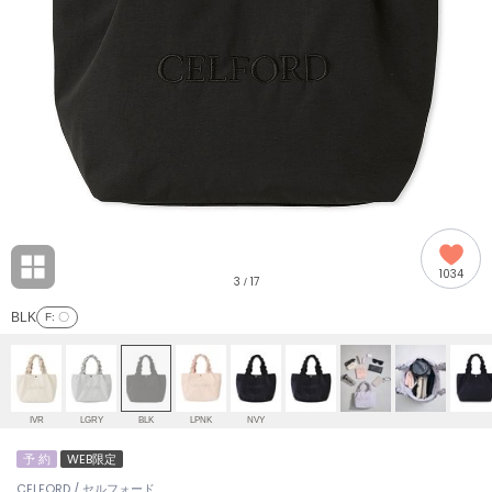
adidas
アディダス
(2008)
adidas by Stella McCartney
アディダス バイ ステラマッカートニー
914)
ALLISON BROWN
アリソンブラウン
03)
amabro
アマブロ
リー (655)
Ame no chi Hare
1034
アメノチハレ
3
17
/
ョン雑貨 (849)
BLK
F
: 〇
AMOMMA
アモマ
/ランジェリー (127)
ánuans
ェア (124)
アニュアンス
IVR
LGRY
BLK
LPNK
NVY
ànuke
予 約
WEB限定
 (121)
アンヌーク
CELFORD / セルフォード