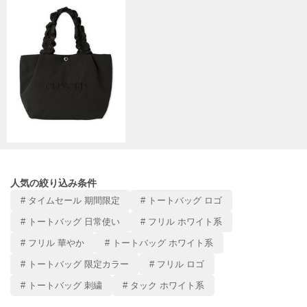
Mila Owen
ミラオーウェン
MOIGE
モワージュ
MUCHA
ミュシャ
NEW Balance
ニューバランス
人気の絞り込み条件
nezu
ネズ
# タイムセール 期間限定
# トートバッグ ロゴ
# トートバッグ 日常使い
# フリル ホワイト系
NIKE
ナイキ
# フリル 華やか
# トートバッグ ホワイト系
# トートバッグ 限定カラー
# フリル ロゴ
NOWNS
ナウンス
# トートバッグ 刺繍
# タック ホワイト系
null.