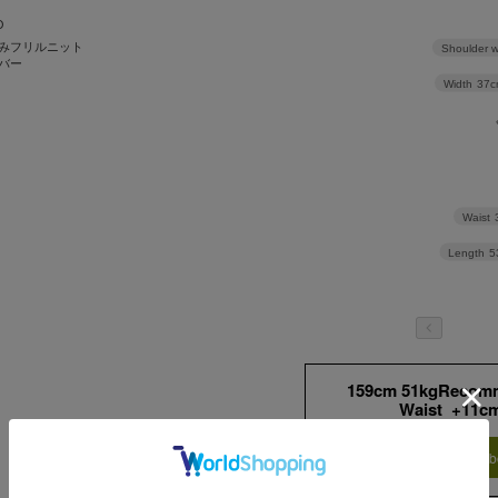
D
みフリルニット
Shoulder w
バー
Width
37c
Waist
Length
5
159cm 51kgRecom
Waist +11c
Find out more on your b