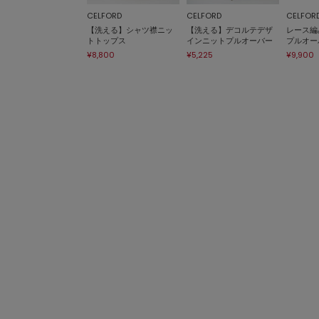
CELFORD
CELFORD
CELFOR
【洗える】シャツ襟ニッ
【洗える】デコルテデザ
レース編
トトップス
インニットプルオーバー
プルオー
¥8,800
¥5,225
¥9,900