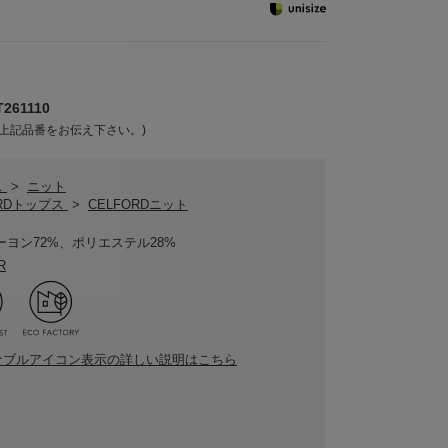
61110
上記品番をお伝え下さい。)
ス
>
ニット
ORDトップス
>
CELFORDニット
ーヨン72%、ポリエステル28%
R
ナブルアイコン表示の詳しい説明はこちら