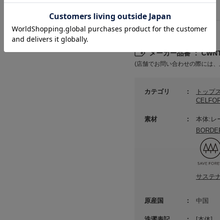
詳細情報
メーカー品番 ： CWNT2
(店舗でお問い合わせの際には、
カテゴリ
トップ
CELF
素材
本体:レ
BORDE
サステ
原産国
中国
洗濯表記
[本体]