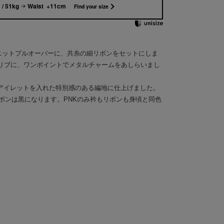
/ 51kg
Waist +11cm
Find your size
きニットプルオーバーに、共糸の細リボンをセットにしま
リブに、ワンポイントでメタルチャームをあしらいまし
糸とアイレットを入れた特別感のある編地に仕上げました。
、リボンは黒になります。PNKのみ衿もリボンも身頃と同色