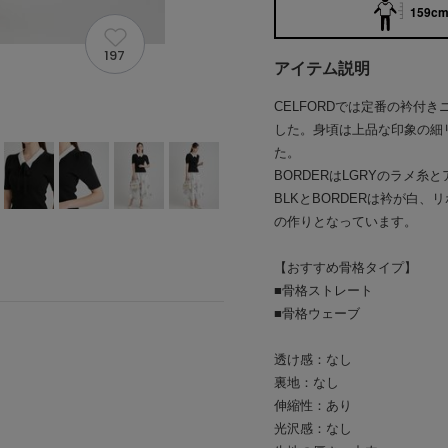
159cm 
197
アイテム説明
CELFORDでは定番の衿付
した。身頃は上品な印象の細
た。
BORDERはLGRYのラメ
BLKとBORDERは衿が白
の作りとなっています。
【おすすめ骨格タイプ】
■骨格ストレート
■骨格ウェーブ
透け感：なし
裏地：なし
伸縮性：あり
光沢感：なし