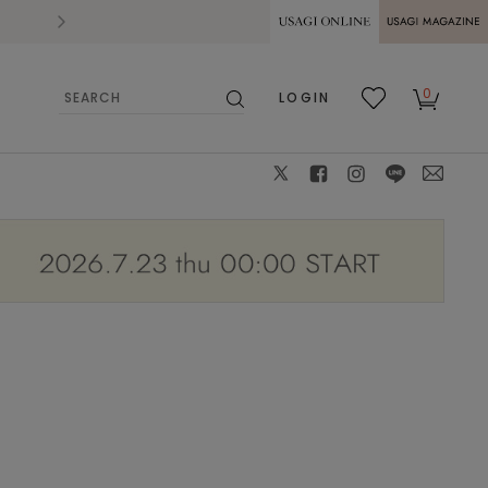
2026.07.28
熊本県熊本地方を震源とする地震の影響によ
USAGI ONLINE
USAGI
0
LOGIN
MAGAZINE
検
お気
カー
索
に入
ト
り
X
facebook
instagram
LINE
mail
モデル身長167cm 着用サイズ:F