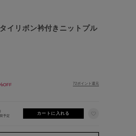
タイリボン衿付きニットプル
%
72ポイント還元
OFF
り
出荷予定