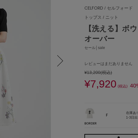
CELFORD
/ セルフォード
トップス
/
ニット
【洗える】ボウ
オーバー
セール│sale
レビューはまだありません
¥13,200
(税込)
Next
¥7,920
40
(税込)
在庫あ
F
1-3日
BORDER