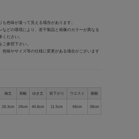
りも色味が違って見える場合があります。
ンなどの環境により、若干製品と画像のカラーが異なる
承ください。
をご参照下さい。
、色味やサイズ等の仕様に変更がある場合がございます
袖丈
肩幅
ゆき丈
前下がり
ウエスト
裾幅
26.3cm
29cm
40.8cm
11.5cm
66cm
38cm