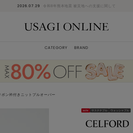
2026.07.29
令和8年熊本地震 被災地への支援に関して
CATEGORY
BRAND
リボン衿付きニットプルオーバー
sale
サステナブル
ウォッシャブル
モデル身長167cm 着用サイズ:F