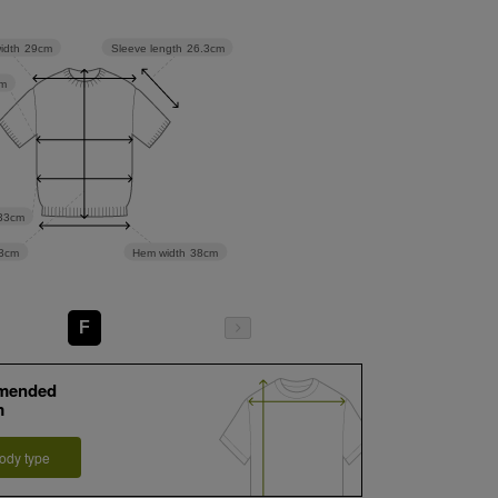
Sleeve length
26.3cm
idth
29cm
m
33cm
Hem width
38cm
3cm
F
mended
m
ody type