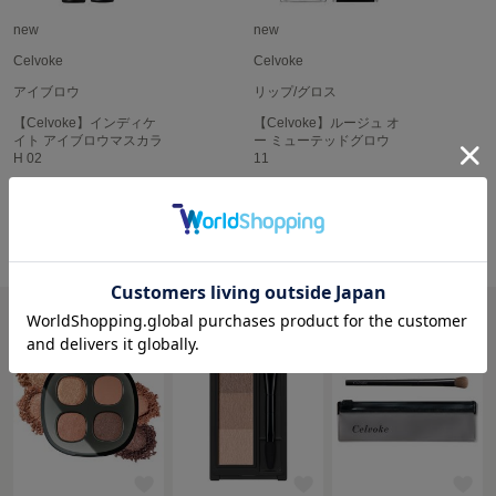
HUNTER
ハンター
new
new
Celvoke
Celvoke
HOKA ONEONE
ホカ オネオネ
アイブロウ
リップ/グロス
【Celvoke】インディケ
【Celvoke】ルージュ オ
イト アイブロウマスカラ
ー ミューテッドグロウ
H 02
11
KEEN
キーン
¥3,080
¥4,620
VIEW MORE
RANKING
LAATO
VIEW MORE
ラート
le
ル
le coq sportif
ルコックスポルティフ
LeSportsac
レスポートサック