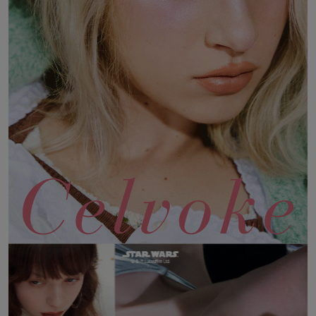
adidas
アディダス
(1996)
adidas by Stella McCartney
アディダス バイ ステラマッカートニー
893)
ALLISON BROWN
アリソンブラウン
98)
amabro
アマブロ
リー (663)
Ame no chi Hare
アメノチハレ
ョン雑貨 (858)
AMOMMA
アモマ
/ランジェリー (127)
ánuans
ェア (119)
アニュアンス
ànuke
 (124)
アンヌーク