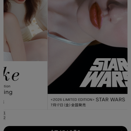
ASICS
アシックス
Ballelite
バレリット
BANDOLIER
バンドリヤー
Barbour
バブアー
Beyond Closet
ビヨンドクローゼット
Calvin Klein
1
カルバン・クライン
2
CELFORD
セルフォード