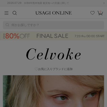
2026.07.29
令和8年熊本地震 被災地への支援に関して
0
MEN
MEN
KIDS
KIDS
BABY
BABY
BEAUTY
BEAUTY
LIFE STYLE
LIFE STYLE
検索
お気
カー
に入
ト
何かお探しですか？
り
(684)
(2928)
Celvoke (セルヴォーク) | USAGI ONLINE (ウサギオンライン)
B
C
D
E
F
G
I
J
K
L
M
N
ス/ドレス (1145)
P
Q
R
S
T
U
(546)
お気に入りブランドに追加
その
W
X
Y
Z
他
850)
ルームウェア (535)
ACYM
アシーム
(121)