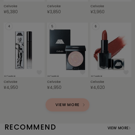
Celvoke
Celvoke
Celvoke
LILY BROWN
¥6,380
¥3,850
¥3,960
リリーブラウン
LILY BROWN Lingerie
リリーブラウンランジェリー
LITTLE UNION TOKYO
リトルユニオン トウキョウ
made of Organics
メイドオブオーガニクス
Celvoke
Celvoke
Celvoke
¥4,950
¥4,950
¥4,620
MICHU COQUETTE
ミチュ コケット
VIEW MORE
MIESROHE
ミースロエ
miies miim
RECOMMEND
ミーエスミーム
VIEW MORE