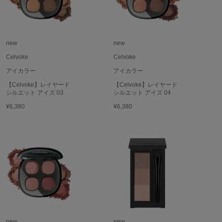
ヌル
On
new
new
オン
Celvoke
Celvoke
アイカラー
アイカラー
Onitsuka Tiger
オニツカ タイガー
【Celvoke】レイヤード
【Celvoke】レイヤード
シルエット アイズ 03
シルエット アイズ 04
ORGUE
オルグ
¥6,380
¥6,380
ORR
オル
PATRICK
パトリック
Philly chocolate
フィリーチョコレート
new
new