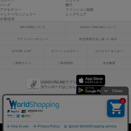
スポーツ
シューズ
バッグ
帽子
アクセサリー
ファッション雑貨
SUICOKE
インナー/ランジェリー
レッグウェア
スイコック
水着/浴衣
MA CARDについて
USAGI ONLINEについて
SUPERGA
スペルガ
プライバシーポリシー
特定商取引法に基づく表示
swanë
スワネ
STORE LIST
オフィシャルサイト
カスタマーセンター
ご利用ガイド
ご利用規約
会社概要
TAW&TOE
トーアンドトー
USAGI ONLINEアプリ
ダウンロードはこちら
TEVA
テバ
The Barnnet
ザバーネット
x
facebook
instagram
LINE
mail
THE NORTH FACE
ザ・ノース・フェイス
Copyright © 2018 Usagi Online Co.,Ltd. All Rights Reserved.