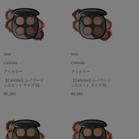
Mila Owen
ミラオーウェン
MOIGE
モワージュ
MUCHA
ミュシャ
new
new
Celvoke
Celvoke
NEW Balance
ニューバランス
アイカラー
アイカラー
【Celvoke】レイヤード
【Celvoke】レイヤード
nezu
シルエット アイズ 01
シルエット アイズ 02
ネズ
¥6,380
¥6,380
NIKE
ナイキ
NOWNS
ナウンス
null.