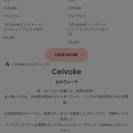
poláura
Celvoke
Celvoke
ポローラ
アイカラー
アイブロウ
PUMA
【Celvoke】レイヤード
【Celvoke】インディケ
プーマ
シルエット アイズ EX01
イト アイブロウパウダー
13
¥6,380
¥3,850
Reebok
リーボック
VIEW MORE
Celvoke (セルヴォーク)
Celvoke
TO
P
SALOMON
サロモン
セルヴォーク
肌、そして心への優しさ、効果を追求。
sanrio house
サンリオハウス
辿り着いたのは、大自然の恵みがもたらすパワーと、シンプルで研ぎ澄まされた世界
観。
SESAME STREET MARKET
セサミストリートマーケット
天然由来成分をベースに、先進テクノロジーを駆使したスキンケアと、洗練モードを
追求した
メイクアップラインを展開するトータルビューティーブランド、Celvoke＜セルヴォ
SHAKA
シャカ
ーク＞。