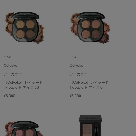
EIMY ISTOIRE
エイミー イストワール
emmi
エミ
emmi atelier
エミ アトリエ
emmi yoga
エミヨガ
new
new
Celvoke
Celvoke
ETRÉ TOKYO
アイカラー
アイカラー
エトレトウキョウ
【Celvoke】レイヤード
【Celvoke】レイヤード
ey
シルエット アイズ 03
シルエット アイズ 04
アイ
¥6,380
¥6,380
FILA
フィラ
FRAY I.D