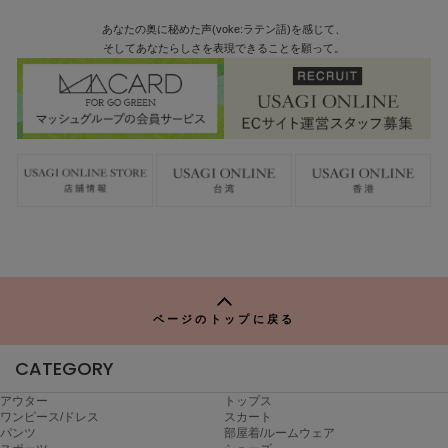
あなたの奥に秘めた声(voke:ラテン語)を感じて、
Sneakers by emmi
スニーカーズ バイ エミ
そしてあなたらしさを表現できることを願って。
Snow Peak
スノーピーク
SNIDEL
スナイデル
SNIDEL HOME
スナイデル ホーム
SOFER
ソフェル
SOMEWHERE BUTTER.
ページのトップに戻る
サムウェアバター
CATEGORY
SORIN
ソリン
アウター
トップス
ワンピース/ドレス
スカート
Stylevoice for xxx
パンツ
部屋着/ルームウェア
スタイルヴォイスフォー