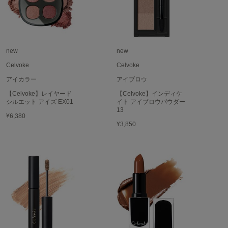
フレイアイディー
FURFUR
ファーファー
new
new
Celvoke
Celvoke
gelato pique
ジェラート ピケ
アイカラー
アイブロウ
【Celvoke】レイヤード
【Celvoke】インディケ
GELATO PIQUE CAT&DOG
シルエット アイズ EX01
イト アイブロウパウダー
ジェラート ピケ キャットアンドドッグ
13
¥6,380
¥3,850
gelato pique Sleep
ジェラート ピケ スリープ
GRAMICCI
グラミチ
Henon.
へノン