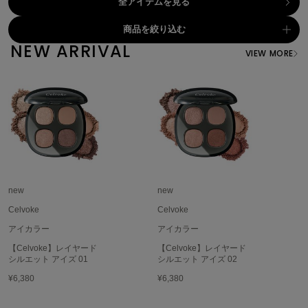
全アイテムを見る
célon
商品を絞り込む
セロン
NEW ARRIVAL
VIEW MORE
Clarks Premium
クラークス
CODE A
コードエー
COLE HAAN
コール ハーン
CONVERSE
new
new
コンバース
Celvoke
Celvoke
アイカラー
アイカラー
DANSKIN
【Celvoke】レイヤード
【Celvoke】レイヤード
ダンスキン
シルエット アイズ 01
シルエット アイズ 02
¥6,380
¥6,380