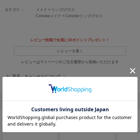
EIMY ISTOIRE
エイミー イストワール
カテゴリ ：
メイク
>
リップ/グロス
Celvokeメイク
>
Celvokeリップ/グロス
emmi
エミ
emmi atelier
レビュー投稿で全員に30ポイントプレゼント！
エミ アトリエ
レビューを書く
emmi yoga
エミヨガ
レビューはマイページのご注文履歴から投稿いただけます
ETRÉ TOKYO
返品・キャンセルについて
エトレトウキョウ
ey
アイ
リポストする
LINEで送る
FILA
フィラ
メイクの人気ランキング
FRAY I.D