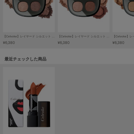
HUNTER
ハンター
HOKA ONEONE
ホカ オネオネ
【Celvoke】レイヤード シルエット アイズ 01
【Celvoke】レイヤード シルエット アイズ 02
¥6,380
¥6,380
¥6,380
KEEN
キーン
関連記事
最近チェックした商品
LAATO
ラート
le
ル
le coq sportif
ルコックスポルティフ
LeSportsac
レスポートサック