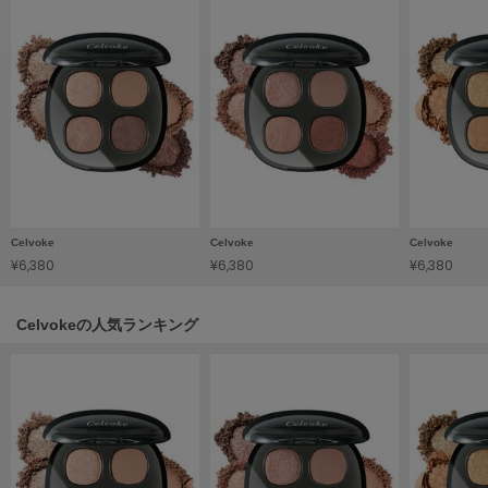
フレイアイディー
FURFUR
ファーファー
gelato pique
ジェラート ピケ
GELATO PIQUE CAT&DOG
ジェラート ピケ キャットアンドドッグ
Celvoke
Celvoke
Celvoke
¥6,380
¥6,380
¥6,380
gelato pique Sleep
ジェラート ピケ スリープ
Celvokeの人気ランキング
GRAMICCI
グラミチ
Henon.
へノン