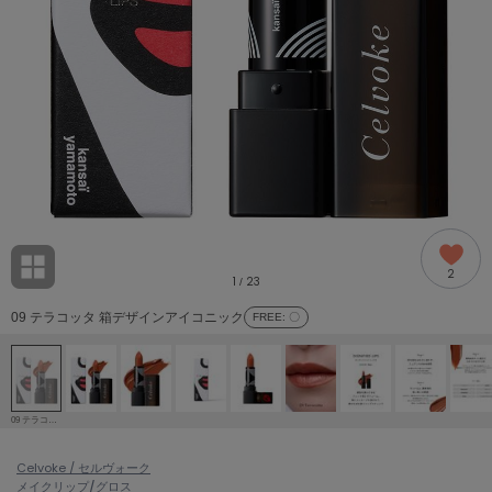
adidas
アディダス
(2005)
adidas by Stella McCartney
アディダス バイ ステラマッカートニー
916)
ALLISON BROWN
アリソンブラウン
07)
amabro
アマブロ
リー (664)
Ame no chi Hare
2
アメノチハレ
1
23
/
ョン雑貨 (865)
09 テラコッタ 箱デザインアイコニック
FREE
: 〇
AMOMMA
アモマ
/ランジェリー (127)
ánuans
ェア (121)
アニュアンス
09 テラコッタ 箱デザインアイコニック
ànuke
 (124)
Celvoke / セルヴォーク
アンヌーク
メイク
リップ/グロス