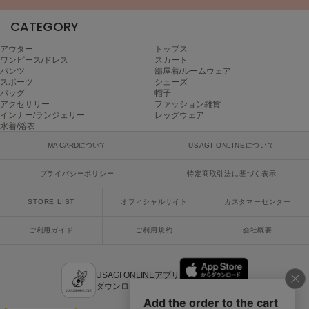
Mila Owen
ミラオーウェン
CATEGORY
MOIGE
アウター
トップス
モワージュ
ワンピース/ドレス
スカート
パンツ
部屋着/ルームウェア
スポーツ
シューズ
MUCHA
バッグ
帽子
ミュシャ
アクセサリー
ファッション雑貨
インナー/ランジェリー
レッグウェア
水着/浴衣
MA CARDについて
USAGI ONLINEについて
NEW Balance
ニューバランス
プライバシーポリシー
特定商取引法に基づく表示
nezu
ネズ
STORE LIST
オフィシャルサイト
カスタマーセンター
NIKE
ご利用ガイド
ご利用規約
会社概要
ナイキ
NOWNS
USAGI ONLINEアプリ
ナウンス
ダウンロードはこちら
null.