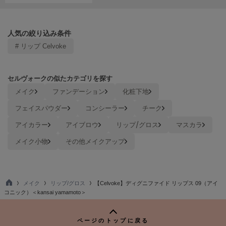
LILY BROWN
リリーブラウン
人気の絞り込み条件
LILY BROWN Lingerie
# リップ Celvoke
リリーブラウンランジェリー
LITTLE UNION TOKYO
リトルユニオン トウキョウ
セルヴォークの似たカテゴリを探す
メイク
ファンデーション
化粧下地
フェイスパウダー
コンシーラー
チーク
made of Organics
メイドオブオーガニクス
アイカラー
アイブロウ
リップ/グロス
マスカラ
メイク小物
その他メイクアップ
MICHU COQUETTE
ミチュ コケット
MIESROHE
ミースロエ
メイク
リップ/グロス
【Celvoke】ディグニファイド リップス 09（アイ
TO
コニック）＜kansai yamamoto＞
P
miies miim
ミーエスミーム
ページのトップに戻る