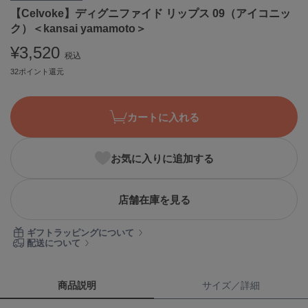
【Celvoke】ディグニファイド リップス 09（アイコニッ
ASICS
アシックス
ク）＜kansai yamamoto＞
¥3,520
税込
32ポイント還元
Ballelite
バレリット
カートに入れる
BANDOLIER
バンドリヤー
Barbour
お気に入りに追加する
バブアー
Beyond Closet
店舗在庫を見る
ビヨンドクローゼット
ギフトラッピングについて
配送について
Calvin Klein
カルバン・クライン
商品説明
サイズ／詳細
CELFORD
セルフォード