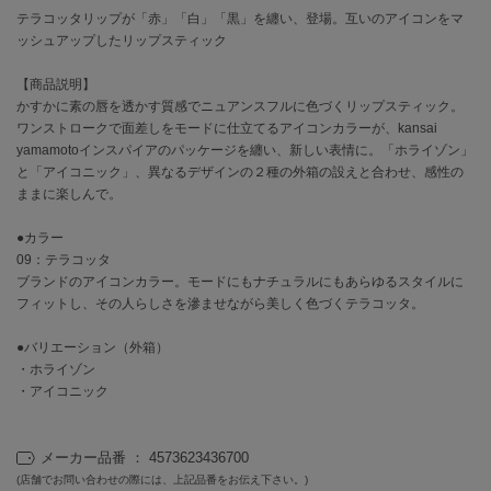
テラコッタリップが「赤」「白」「黒」を纏い、登場。互いのアイコンをマ
ッシュアップしたリップスティック
célon
セロン
【商品説明】
かすかに素の唇を透かす質感でニュアンスフルに色づくリップスティック。
Clarks Premium
クラークス
ワンストロークで面差しをモードに仕立てるアイコンカラーが、kansai
yamamotoインスパイアのパッケージを纏い、新しい表情に。「ホライゾン」
CODE A
と「アイコニック」、異なるデザインの２種の外箱の設えと合わせ、感性の
コードエー
ままに楽しんで。
COLE HAAN
●カラー
コール ハーン
09：テラコッタ
ブランドのアイコンカラー。モードにもナチュラルにもあらゆるスタイルに
CONVERSE
フィットし、その人らしさを滲ませながら美しく色づくテラコッタ。
コンバース
●バリエーション（外箱）
・ホライゾン
・アイコニック
DANSKIN
ダンスキン
メーカー品番 ： 4573623436700
(店舗でお問い合わせの際には、上記品番をお伝え下さい。)