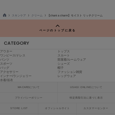
Mila Owen
ミラオーウェン
スキンケア
クリーム
【chant a charm】モイスト リッチクリーム
MOIGE
TO
モワージュ
P
ページのトップに戻る
MUCHA
ミュシャ
CATEGORY
アウター
トップス
NEW Balance
ワンピース/ドレス
スカート
ニューバランス
パンツ
部屋着/ルームウェア
スポーツ
シューズ
バッグ
帽子
nezu
アクセサリー
ファッション雑貨
ネズ
インナー/ランジェリー
レッグウェア
水着/浴衣
NIKE
MA CARDについて
USAGI ONLINEについて
ナイキ
プライバシーポリシー
特定商取引法に基づく表示
NOWNS
ナウンス
STORE LIST
オフィシャルサイト
カスタマーセンター
null.