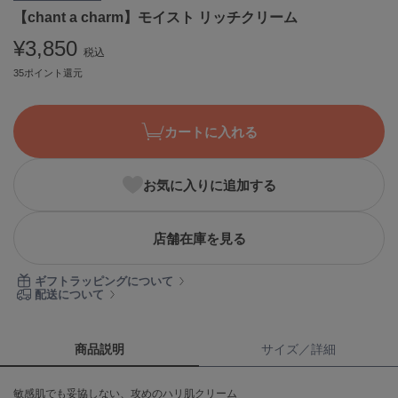
【chant a charm】モイスト リッチクリーム
ASICS
アシックス
¥3,850
税込
35ポイント還元
Ballelite
バレリット
カートに入れる
BANDOLIER
バンドリヤー
お気に入りに追加する
Barbour
バブアー
店舗在庫を見る
Beyond Closet
ビヨンドクローゼット
ギフトラッピングについて
配送について
Calvin Klein
カルバン・クライン
商品説明
サイズ／詳細
CELFORD
敏感肌でも妥協しない、攻めのハリ肌クリーム
セルフォード