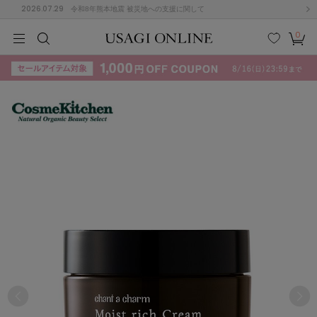
2026.07.29
令和8年熊本地震 被災地への支援に関して
0
MEN
MEN
KIDS
KIDS
BABY
BABY
BEAUTY
BEAUTY
LIFE STYLE
LIFE STYLE
検索
お気
カー
に入
ト
り
(715)
(3074)
B
C
D
E
F
G
I
J
K
L
M
N
ス/ドレス (1179)
P
Q
R
S
T
U
(570)
その
W
X
Y
Z
他
890)
ルームウェア (535)
ACYM
アシーム
(121)