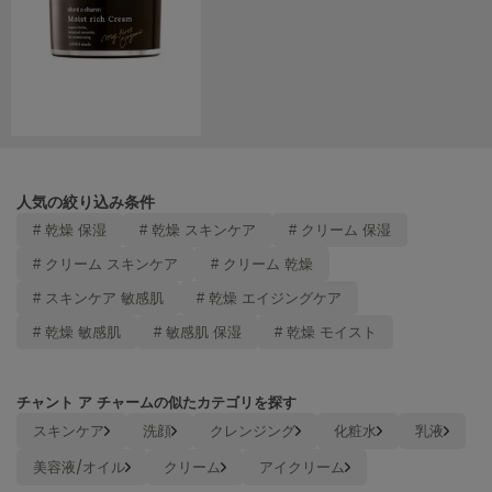
LILY BROWN
リリーブラウン
LILY BROWN Lingerie
リリーブラウンランジェリー
LITTLE UNION TOKYO
リトルユニオン トウキョウ
人気の絞り込み条件
# 乾燥 保湿
# 乾燥 スキンケア
# クリーム 保湿
made of Organics
# クリーム スキンケア
# クリーム 乾燥
メイドオブオーガニクス
# スキンケア 敏感肌
# 乾燥 エイジングケア
MICHU COQUETTE
ミチュ コケット
# 乾燥 敏感肌
# 敏感肌 保湿
# 乾燥 モイスト
MIESROHE
ミースロエ
チャント ア チャームの似たカテゴリを探す
スキンケア
洗顔
クレンジング
化粧水
乳液
miies miim
ミーエスミーム
美容液/オイル
クリーム
アイクリーム