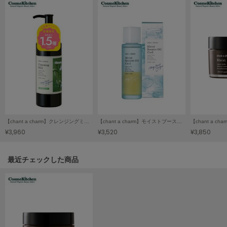
HUNTER
ハンター
HOKA ONEONE
ホカ オネオネ
KEEN
キーン
【chant a charm】クレンジングミルク ラージ
【chant a charm】モイストブースターオイル クール
LAATO
¥3,960
¥3,520
¥3,850
ラート
le
関連記事
最近チェックした商品
ル
le coq sportif
ルコックスポルティフ
LeSportsac
レスポートサック