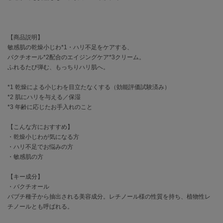
célon
セロン
【商品説明】
敏感肌の乾燥小じわ*1・ハリ不足をケアする、
Clarks Premium
クラークス
バクチオール*2配合のエイジングケア*3クリーム。
ふれるたび弾む、もっちりハリ肌へ。
CODE A
コードエー
*1 乾燥による小じわを目立たなくする（効能評価試験済み）
*2 肌にハリを与える／保湿
COLE HAAN
*3 年齢に応じたお手入れのこと
コール ハーン
【こんな方におすすめ】
CONVERSE
・乾燥小じわが気になる方
コンバース
・ハリ不足でお悩みの方
・敏感肌の方
【キー成分】
DANSKIN
ダンスキン
・バクチオール
バブチ種子から抽出される美容成分。レチノール様の性質を持ち、植物性レ
チノールとも呼ばれる。