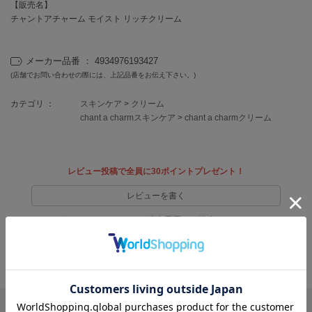
EIMY ISTOIRE
【販売名】
エイミー イストワール
チャントアチャーム モイスト リッチクリーム
emmi
エミ
メーカー品番 ： 4934976193427
(店舗でお問い合わせの際には、上記品番をお伝え下さい。)
emmi atelier
エミ アトリエ
カテゴリ ：
スキンケア
>
クリーム
chant a charmスキンケア
>
chant a charmクリーム
emmi yoga
エミヨガ
ETRÉ TOKYO
エトレトウキョウ
レビュー投稿で全員に30ポイントプレゼント！
レビューを書く
ey
アイ
レビューはマイページのご注文履歴から投稿いただけます
返品・キャンセルについて
FILA
フィラ
FRAY I.D
リポストする
LINEで送る