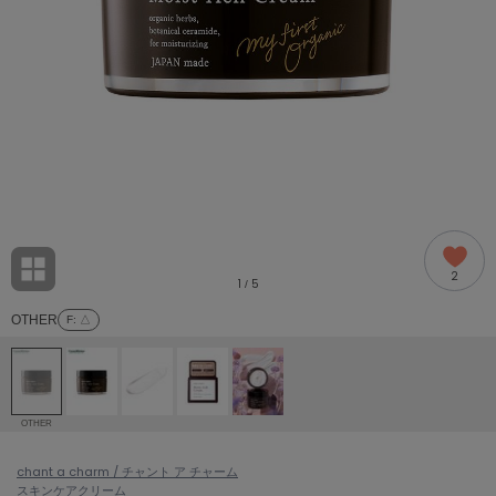
adidas
アディダス
(2005)
adidas by Stella McCartney
アディダス バイ ステラマッカートニー
916)
ALLISON BROWN
アリソンブラウン
07)
amabro
アマブロ
リー (664)
Ame no chi Hare
2
アメノチハレ
1
5
/
ョン雑貨 (865)
OTHER
F
: △
AMOMMA
アモマ
/ランジェリー (127)
ánuans
ェア (121)
アニュアンス
OTHER
ànuke
 (124)
chant a charm / チャント ア チャーム
アンヌーク
スキンケア
クリーム