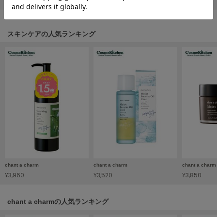
フレイアイディー
FURFUR
ファーファー
スキンケアの人気ランキング
gelato pique
ジェラート ピケ
GELATO PIQUE CAT&DOG
ジェラート ピケ キャットアンドドッグ
gelato pique Sleep
ジェラート ピケ スリープ
GRAMICCI
グラミチ
chant a charm
chant a charm
chant a charm
¥3,960
¥3,520
¥3,850
Henon.
へノン
chant a charmの人気ランキング