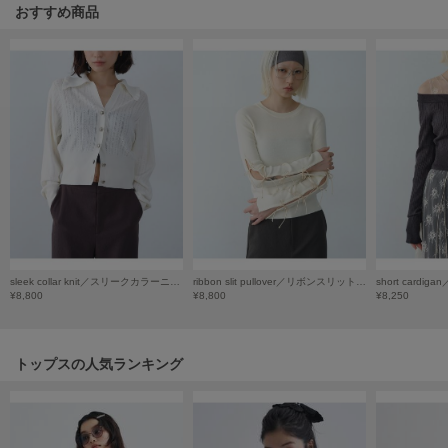
HUNTER
おすすめ商品
ハンター
HOKA ONEONE
ホカ オネオネ
KEEN
キーン
LAATO
ラート
sleek collar knit／スリークカラーニット
ribbon slit pullover／リボンスリットプルオーバー
¥8,800
¥8,800
¥8,250
le
ル
le coq sportif
トップスの人気ランキング
ルコックスポルティフ
LeSportsac
レスポートサック