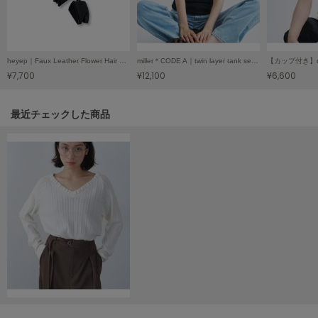
Mila Owen
ミラオーウェン
MOIGE
モワージュ
heyep｜Faux Leather Flower Hair Tie／ヘイップ｜フェイクレザーフラワーヘアゴム
miller＊CODE A｜twin layer tank set／ミラー＊コードエー｜ツインレイヤータンクセット
¥7,700
¥12,100
¥6,600
MUCHA
ミュシャ
関連記事
最近チェックした商品
NEW Balance
ニューバランス
nezu
ネズ
NIKE
ナイキ
NOWNS
ナウンス
null.