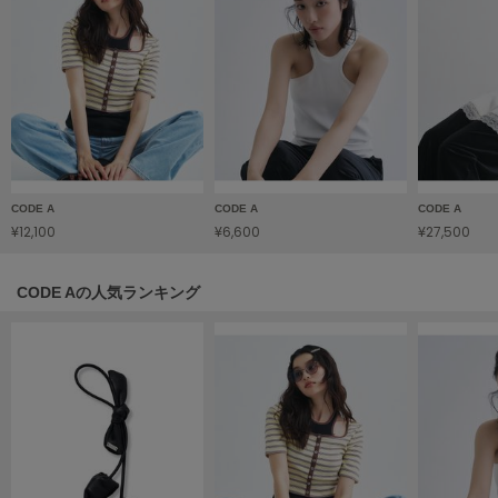
LILY BROWN
リリーブラウン
LILY BROWN Lingerie
リリーブラウンランジェリー
LITTLE UNION TOKYO
リトルユニオン トウキョウ
CODE A
CODE A
CODE A
¥12,100
¥6,600
¥27,500
made of Organics
メイドオブオーガニクス
CODE Aの人気ランキング
MICHU COQUETTE
ミチュ コケット
MIESROHE
ミースロエ
miies miim
ミーエスミーム