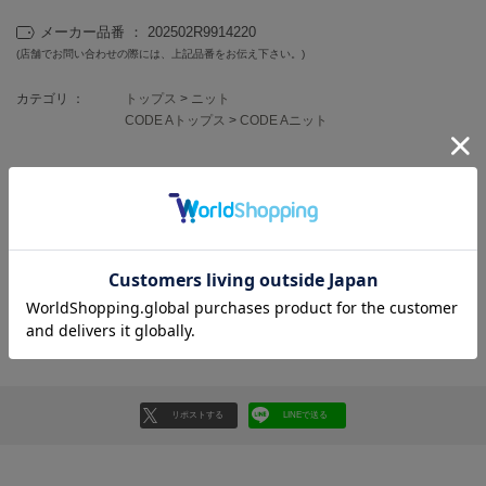
フレイアイディー
メーカー品番 ： 202502R9914220
FURFUR
(店舗でお問い合わせの際には、上記品番をお伝え下さい。)
ファーファー
カテゴリ ：
トップス
>
ニット
CODE Aトップス
>
CODE Aニット
gelato pique
ジェラート ピケ
レビュー投稿で全員に30ポイントプレゼント！
GELATO PIQUE CAT&DOG
ジェラート ピケ キャットアンドドッグ
レビューを書く
gelato pique Sleep
レビューはマイページのご注文履歴から投稿いただけます
ジェラート ピケ スリープ
返品・キャンセルについて
GRAMICCI
グラミチ
リポストする
LINEで送る
Henon.
へノン