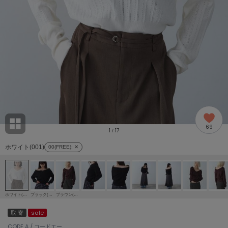
adidas
アディダス
(1996)
adidas by Stella McCartney
アディダス バイ ステラマッカートニー
893)
ALLISON BROWN
アリソンブラウン
98)
amabro
アマブロ
リー (663)
Ame no chi Hare
69
アメノチハレ
1
17
/
ョン雑貨 (858)
ホワイト(001)
00(FREE)
: ✕
AMOMMA
アモマ
/ランジェリー (127)
ánuans
ェア (119)
アニュアンス
ホワイト(001)
ブラック(019)
ブラウン(043)
ànuke
取 寄
sale
 (124)
アンヌーク
CODE A / コードエー