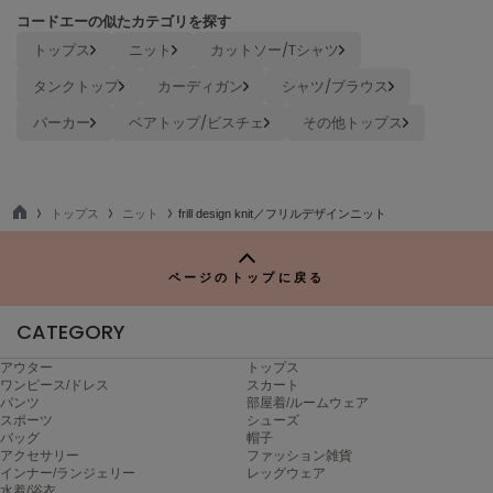
ヌル
コードエーの似たカテゴリを探す
トップス
ニット
カットソー/Tシャツ
タンクトップ
カーディガン
シャツ/ブラウス
On
オン
パーカー
ベアトップ/ビスチェ
その他トップス
Onitsuka Tiger
オニツカ タイガー
トップス
ニット
frill design knit／フリルデザインニット
ORGUE
TO
オルグ
P
ページのトップに戻る
ORR
オル
CATEGORY
アウター
トップス
PATRICK
ワンピース/ドレス
スカート
パトリック
パンツ
部屋着/ルームウェア
スポーツ
シューズ
バッグ
帽子
Philly chocolate
アクセサリー
ファッション雑貨
フィリーチョコレート
インナー/ランジェリー
レッグウェア
水着/浴衣