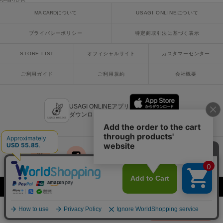
poláura
MA CARDについて
USAGI ONLINEについて
ポローラ
プライバシーポリシー
特定商取引法に基づく表示
PUMA
プーマ
STORE LIST
オフィシャルサイト
カスタマーセンター
ご利用ガイド
ご利用規約
会社概要
Reebok
リーボック
USAGI ONLINEアプリ
ダウンロードはこちら
SALOMON
サロモン
sanrio house
サンリオハウス
x
facebook
instagram
LINE
mail
SESAME STREET MARKET
Copyright © 2018 Usagi Online Co.,Ltd. All Rights Reserved.
セサミストリートマーケット
¥8,800
カートに入れる
SHAKA
税込
シャカ