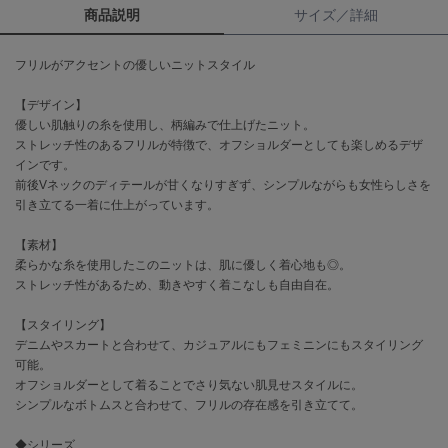
商品説明
サイズ／詳細
célon
セロン
フリルがアクセントの優しいニットスタイル
Clarks Premium
【デザイン】
クラークス
優しい肌触りの糸を使用し、柄編みで仕上げたニット。
ストレッチ性のあるフリルが特徴で、オフショルダーとしても楽しめるデザ
CODE A
インです。
コードエー
前後Vネックのディテールが甘くなりすぎず、シンプルながらも女性らしさを
引き立てる一着に仕上がっています。
COLE HAAN
コール ハーン
【素材】
柔らかな糸を使用したこのニットは、肌に優しく着心地も◎。
CONVERSE
コンバース
ストレッチ性があるため、動きやすく着こなしも自由自在。
【スタイリング】
デニムやスカートと合わせて、カジュアルにもフェミニンにもスタイリング
DANSKIN
可能。
ダンスキン
オフショルダーとして着ることでさり気ない肌見せスタイルに。
シンプルなボトムスと合わせて、フリルの存在感を引き立てて。
◆シリーズ