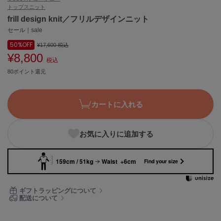
トップス
ニット
ASICS
アシックス
frill design knit／フリルデザインニット
セール｜sale
50%
OFF
¥17,600
税込
¥8,800
Ballelite
税込
バレリット
80ポイント還元
BANDOLIER
バンドリヤー
カートに入れる
Barbour
バブアー
お気に入りに追加する
Beyond Closet
ビヨンドクローゼット
159cm / 51kg
Waist +6cm
Find your size
Calvin Klein
ギフトラッピングについて
カルバン・クライン
配送について
CELFORD
セルフォード