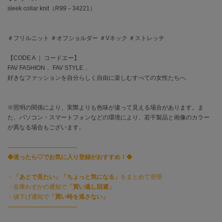
EIMY ISTOIRE
sleek collar knit（R99－34221）
エイミー イストワール
emmi
エミ
＃フリルニット ＃オフショルダー ＃Vネック ＃ストレッチ
【CODE A ｜ コードエー】
emmi atelier
エミ アトリエ
FAV FASHION． FAV STYLE．
好きなファッションを自分らしく自由に楽しむすべての女性たちへ
emmi yoga
エミヨガ
※照明の関係により、実際よりも色味が違って見える場合があります。ま
ETRÉ TOKYO
た、パソコン・スマートフォンなどの環境により、若干製品と画像のカラー
エトレトウキョウ
が異なる場合もございます。
ey
-----------------------------------
アイ
◆迷ったら♡でお気に入り登録がおすすめ！◆
・
「あとで見たい」「ちょっと気になる」
をまとめて管理
・在庫わずかの通知で
「買い逃し回避」
FILA
フィラ
・値下げ通知で
「買い時を逃さない」
-----------------------------------
FRAY I.D