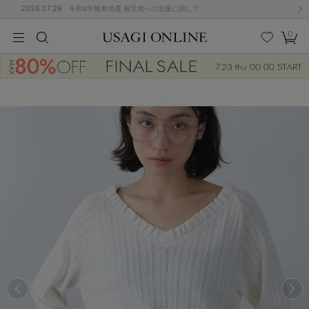
2026.07.29
令和8年熊本地震 被災地への支援に関して
0
MEN
MEN
KIDS
KIDS
BABY
BABY
BEAUTY
BEAUTY
LIFE STYLE
LIFE STYLE
検索
お気
カー
に入
ト
り
(684)
(2929)
B
C
D
E
F
G
I
J
K
L
M
N
ス/ドレス (1145)
P
Q
R
S
T
U
(546)
その
W
X
Y
Z
他
850)
ルームウェア (535)
ACYM
アシーム
(121)