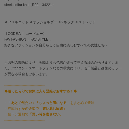
EIMY ISTOIRE
sleek collar knit（R99－34221）
エイミー イストワール
emmi
エミ
＃フリルニット ＃オフショルダー ＃Vネック ＃ストレッチ
【CODE A ｜ コードエー】
emmi atelier
エミ アトリエ
FAV FASHION． FAV STYLE．
好きなファッションを自分らしく自由に楽しむすべての女性たちへ
emmi yoga
エミヨガ
※照明の関係により、実際よりも色味が違って見える場合があります。ま
ETRÉ TOKYO
た、パソコン・スマートフォンなどの環境により、若干製品と画像のカラー
エトレトウキョウ
が異なる場合もございます。
ey
-----------------------------------
アイ
◆迷ったら♡でお気に入り登録がおすすめ！◆
・
「あとで見たい」「ちょっと気になる」
をまとめて管理
・在庫わずかの通知で
「買い逃し回避」
FILA
フィラ
・値下げ通知で
「買い時を逃さない」
-----------------------------------
FRAY I.D