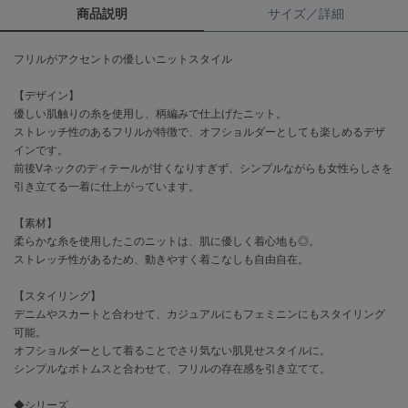
商品説明
サイズ／詳細
célon
セロン
フリルがアクセントの優しいニットスタイル
Clarks Premium
【デザイン】
クラークス
優しい肌触りの糸を使用し、柄編みで仕上げたニット。
ストレッチ性のあるフリルが特徴で、オフショルダーとしても楽しめるデザ
CODE A
インです。
コードエー
前後Vネックのディテールが甘くなりすぎず、シンプルながらも女性らしさを
引き立てる一着に仕上がっています。
COLE HAAN
コール ハーン
【素材】
柔らかな糸を使用したこのニットは、肌に優しく着心地も◎。
CONVERSE
コンバース
ストレッチ性があるため、動きやすく着こなしも自由自在。
【スタイリング】
デニムやスカートと合わせて、カジュアルにもフェミニンにもスタイリング
DANSKIN
可能。
ダンスキン
オフショルダーとして着ることでさり気ない肌見せスタイルに。
シンプルなボトムスと合わせて、フリルの存在感を引き立てて。
◆シリーズ