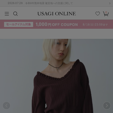
2026.07.29
令和8年熊本地震 被災地への支援に関して
0
MEN
MEN
KIDS
KIDS
BABY
BABY
BEAUTY
BEAUTY
LIFE STYLE
LIFE STYLE
検索
お気
カー
に入
ト
り
(715)
(3074)
B
C
D
E
F
G
I
J
K
L
M
N
ス/ドレス (1179)
P
Q
R
S
T
U
(570)
その
W
X
Y
Z
他
890)
ルームウェア (535)
ACYM
アシーム
(121)