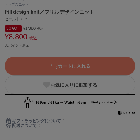
トップス
ニット
ASICS
アシックス
frill design knit／フリルデザインニット
セール｜sale
50%
OFF
¥17,600
税込
¥8,800
Ballelite
税込
バレリット
80ポイント還元
BANDOLIER
バンドリヤー
カートに入れる
Barbour
バブアー
お気に入りに追加する
Beyond Closet
ビヨンドクローゼット
159cm / 51kg
Waist +6cm
Find your size
Calvin Klein
ギフトラッピングについて
カルバン・クライン
配送について
CELFORD
セルフォード