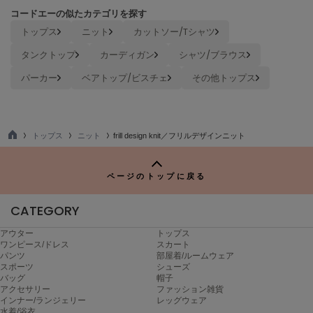
ヌル
コードエーの似たカテゴリを探す
トップス
ニット
カットソー/Tシャツ
タンクトップ
カーディガン
シャツ/ブラウス
On
オン
パーカー
ベアトップ/ビスチェ
その他トップス
Onitsuka Tiger
オニツカ タイガー
トップス
ニット
frill design knit／フリルデザインニット
ORGUE
TO
オルグ
P
ページのトップに戻る
ORR
オル
CATEGORY
アウター
トップス
PATRICK
ワンピース/ドレス
スカート
パトリック
パンツ
部屋着/ルームウェア
スポーツ
シューズ
バッグ
帽子
Philly chocolate
アクセサリー
ファッション雑貨
フィリーチョコレート
インナー/ランジェリー
レッグウェア
水着/浴衣