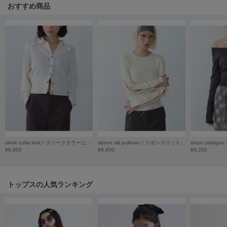
HUNTER
おすすめ商品
ハンター
HOKA ONEONE
ホカ オネオネ
KEEN
キーン
LAATO
ラート
sleek collar knit／スリークカラーニット
ribbon slit pullover／リボンスリットプルオーバー
¥8,800
¥8,800
¥8,250
le
ル
le coq sportif
トップスの人気ランキング
ルコックスポルティフ
LeSportsac
レスポートサック