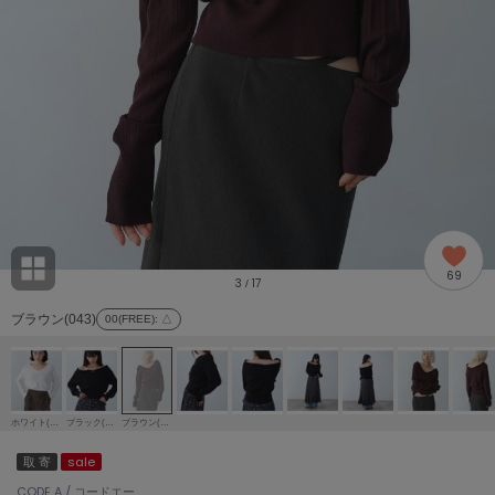
adidas
アディダス
(2005)
adidas by Stella McCartney
アディダス バイ ステラマッカートニー
916)
ALLISON BROWN
アリソンブラウン
07)
amabro
アマブロ
リー (664)
Ame no chi Hare
69
アメノチハレ
3
17
/
ョン雑貨 (865)
ブラウン(043)
00(FREE)
: △
AMOMMA
アモマ
/ランジェリー (127)
ánuans
ェア (121)
アニュアンス
ホワイト(001)
ブラック(019)
ブラウン(043)
ànuke
取 寄
sale
 (124)
アンヌーク
CODE A / コードエー