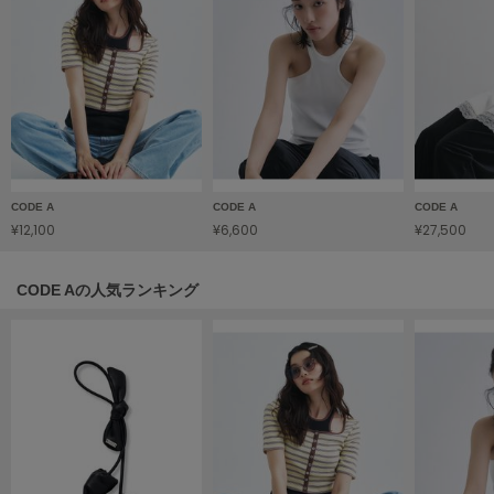
LILY BROWN
リリーブラウン
LILY BROWN Lingerie
リリーブラウンランジェリー
LITTLE UNION TOKYO
リトルユニオン トウキョウ
CODE A
CODE A
CODE A
¥12,100
¥6,600
¥27,500
made of Organics
メイドオブオーガニクス
CODE Aの人気ランキング
MICHU COQUETTE
ミチュ コケット
MIESROHE
ミースロエ
miies miim
ミーエスミーム