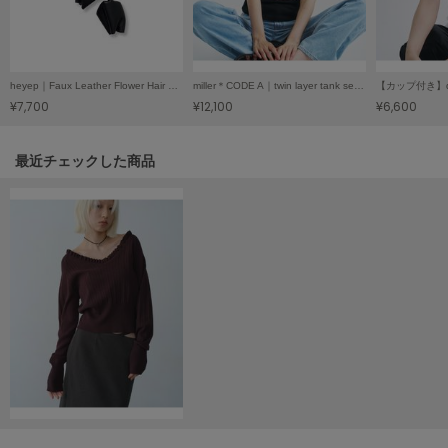
Mila Owen
ミラオーウェン
MOIGE
モワージュ
heyep｜Faux Leather Flower Hair Tie／ヘイップ｜フェイクレザーフラワーヘアゴム
miller＊CODE A｜twin layer tank set／ミラー＊コードエー｜ツインレイヤータンクセット
¥7,700
¥12,100
¥6,600
MUCHA
ミュシャ
関連記事
最近チェックした商品
NEW Balance
ニューバランス
nezu
ネズ
NIKE
ナイキ
NOWNS
ナウンス
null.