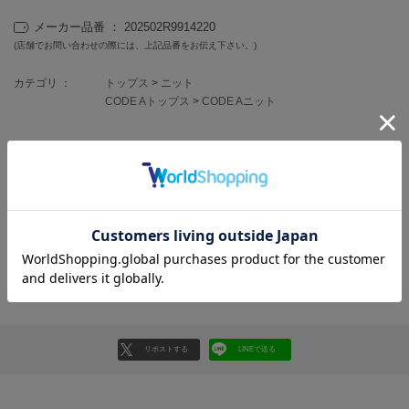
フレイアイディー
メーカー品番 ： 202502R9914220
FURFUR
(店舗でお問い合わせの際には、上記品番をお伝え下さい。)
ファーファー
カテゴリ ：
トップス
>
ニット
CODE Aトップス
>
CODE Aニット
gelato pique
ジェラート ピケ
レビュー投稿で全員に30ポイントプレゼント！
GELATO PIQUE CAT&DOG
ジェラート ピケ キャットアンドドッグ
レビューを書く
gelato pique Sleep
レビューはマイページのご注文履歴から投稿いただけます
ジェラート ピケ スリープ
返品・キャンセルについて
GRAMICCI
グラミチ
リポストする
LINEで送る
Henon.
へノン