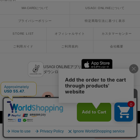
poláura
MA CARDについて
USAGI ONLINEについて
ポローラ
プライバシーポリシー
特定商取引法に基づく表示
PUMA
プーマ
STORE LIST
オフィシャルサイト
カスタマーセンター
ご利用ガイド
ご利用規約
会社概要
Reebok
リーボック
USAGI ONLINEアプリ
ダウンロードはこちら
SALOMON
サロモン
sanrio house
サンリオハウス
x
facebook
instagram
LINE
mail
SESAME STREET MARKET
Copyright © 2018 Usagi Online Co.,Ltd. All Rights Reserved.
セサミストリートマーケット
¥8,800
カートに入れる
SHAKA
税込
シャカ