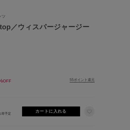
ャツ
rsey top／ウィスパージャージー
%
55ポイント還元
OFF
日出荷予定