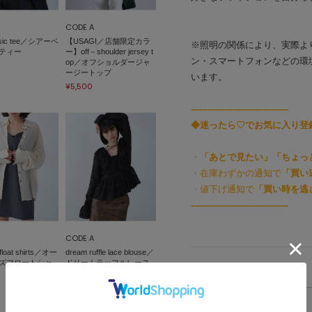
CODE A
asic tee／シアーベ
【USAGI／店舗限定カラ
※照明の関係により、実際よ
ティー
ー】off－shoulder jersey t
ン・スマートフォンなどの環
op／オフショルダージャ
ージートップ
います。
¥5,500
-----------------------------------
◆迷ったら♡でお気に入り登
・
「あとで見たい」「ちょっ
・在庫わずかの通知で
「買い
・値下げ通知で
「買い時を逃
-----------------------------------
CODE A
 float shirts／オー
dream ruffle lace blouse／
ズフロートシャ
ドリームラッフルレース
アイテムサイズ
ブラウス
¥13,860
サイズ表記