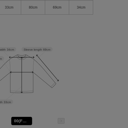
33cm
80cm
69cm
34cm
Sleeve length
69cm
width
34cm
m
th
33cm
00(FREE)