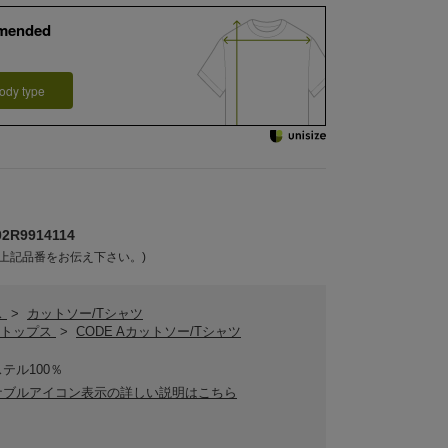
mended
ody type
R9914114
上記品番をお伝え下さい。)
ス
>
カットソー/Tシャツ
 Aトップス
>
CODE Aカットソー/Tシャツ
テル100％
ナブルアイコン表示の詳しい説明はこちら