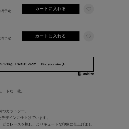
日出荷予定
日出荷予定
 / 51kg
Waist -9cm
Find your size
ュートな一枚。
持つカットソー。
いたデザインに仕上げています。
、ピコレースを施し、よりキュートな印象に仕上げまし