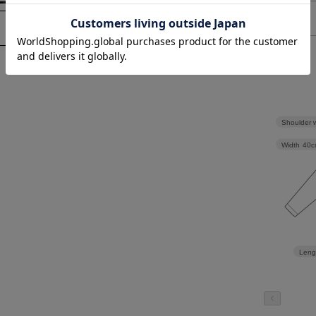
00(FREE)
> 返品について
> サイズの測り方について
Shoulder 
CODE A
ibbon pullover／ベ
balloon cami／バルーンキ
Width
40c
リボンプルオー
ャミ
¥12,320
Leng