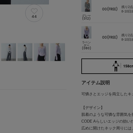
残り2点
00(FREE)
8-10
グレー
44
(012)
残り2点
00(FREE)
8-10
ラベン
ダー
(080)
158cm
アイテム説明
可憐さとエッジを両立したキ
【デザイン】
肌着のような可憐な雰囲気を
CODE Aらしいエッジの効
広めに開けたネック周りには