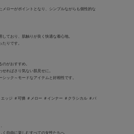
たメローがポイントとなり、シンプルながらも個性的な
用しており、肌触りが良く快適な着心地。
ったりです。
るのがおすすめ。
わせればさり気ない肌見せに。
ーシック～モードなアイテムと好相性です。
エッジ ＃可憐 ＃メロー ＃インナー ＃クラシカル ＃バ
E．
しく自由に楽しむすべての女性たちへ