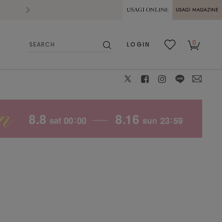
2026.07.28
熊本県熊本地方を震源とする地震の影響によ
USAGI ONLINE
USAGI
0
LOGIN
MAGAZINE
検
お気
カー
索
に入
ト
り
X
facebook
instagram
LINE
mail