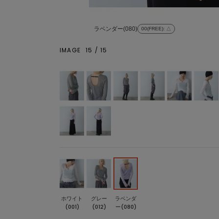
ラベンダー(080)
00(FREE)
: △
IMAGE
15
/
15
ホワイト
グレー
ラベンダ
(001)
(012)
ー(080)