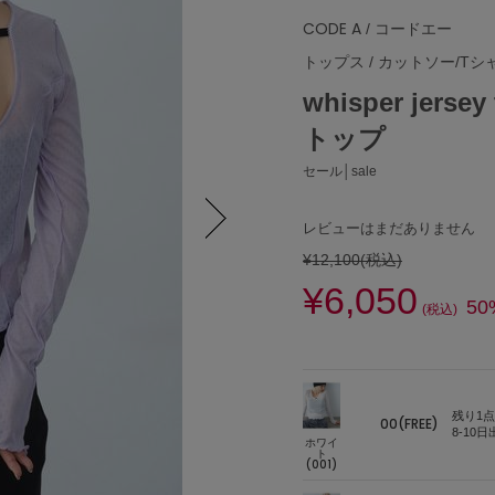
CODE A
/ コードエー
トップス
/
カットソー/Tシ
whisper je
トップ
セール│sale
レビューはまだありません
¥12,100
(税込)
Next
¥6,050
50
(税込)
残り1点
00(FREE)
8-10
ホワイ
ト
(001)