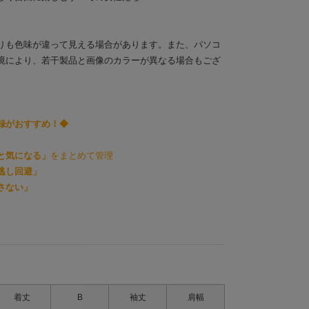
りも色味が違って見える場合があります。また、パソコ
境により、若干製品と画像のカラーが異なる場合もござ
録がおすすめ！◆
と気になる」
をまとめて管理
逃し回避」
さない」
着丈
B
袖丈
肩幅