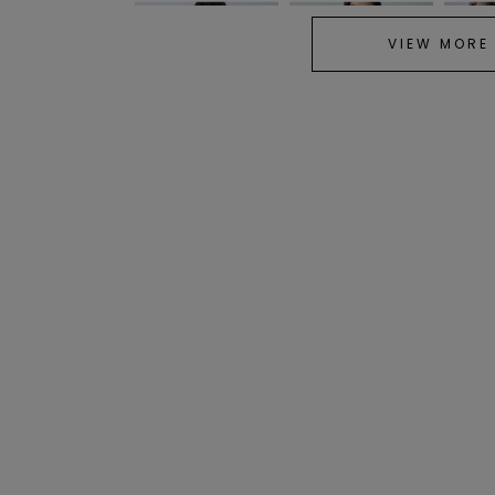
VIEW MORE
CODE A
CODE A
CODE A
frill design bustier／フリル
shadow check over shirt
velvet r
デザインビスチェ
／シャドーチェックオー
ルベット
バーシャツ
バー
¥8,800
¥9,350
¥7,150