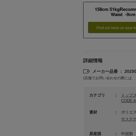
158cm 51kgRecom
Waist -9cm
Find out more on your b
詳細情報
メーカー品番 ： 202502
(店舗でお問い合わせの際には、
カテゴリ
トップ
CODE
素材
ポリエス
サステ
原産国
中国製