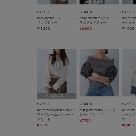
CODE A
CODE A
CODE A
easy flip tee／イージーフ
easy ruffled tee／イージー
sheer b
リップティー
ラッフルドティー
ーシック
¥13,200
¥6,600
¥11,000
SOLD OUT
CODE A
CODE A
CODE A
air frame layered shirt／エ
puff glow off top／パフグ
oversize
アーフレームレイヤード
ローオフトップ
バーサイ
スカート
ツ
¥7,700
¥7,700
¥8,800