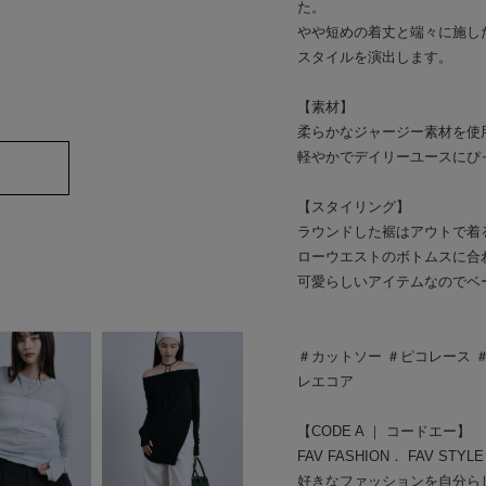
た。
やや短めの着丈と端々に施し
スタイルを演出します。
【素材】
柔らかなジャージー素材を使
軽やかでデイリーユースにぴ
【スタイリング】
ラウンドした裾はアウトで着
ローウエストのボトムスに合
可愛らしいアイテムなのでベ
＃カットソー ＃ピコレース ＃
レエコア
【CODE A ｜ コードエー】
FAV FASHION． FAV STYL
好きなファッションを自分ら