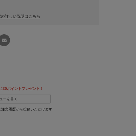
記の詳しい説明はこちら
友達に
教える
に30ポイントプレゼント！
ューを書く
ご注文履歴から投稿いただけます