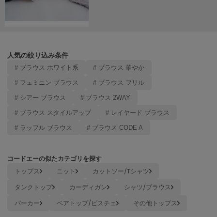
ヌル
On
オン
人気の絞り込み条件
# ブラウス ホワイト系
# ブラウス 華やか
Onitsuka Tiger
オニツカ タイガー
# フェミニン ブラウス
# ブラウス フリル
ORGUE
# シアー ブラウス
# ブラウス 2WAY
オルグ
# ブラウス スタイルアップ
# レイヤード ブラウス
ORR
# ラッフル ブラウス
# ブラウス CODE A
オル
コードエーの似たカテゴリを探す
PATRICK
トップス
ニット
カットソー/Tシャツ
パトリック
タンクトップ
カーディガン
シャツ/ブラウス
Philly chocolate
パーカー
ベアトップ/ビスチェ
その他トップス
フィリーチョコレート