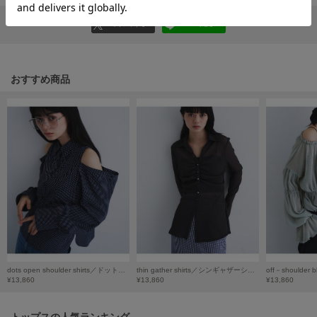
HUNTER
ハンター
リポストする
LINEで送る
HOKA ONEONE
ホカ オネオネ
おすすめ商品
KEEN
キーン
LAATO
ラート
le
ル
le coq sportif
ルコックスポルティフ
dots open shoulder shirts／ドットオープンショルダーシャツ
thin gather shirts／シンギャザーシャツ
¥13,860
¥13,860
¥13,860
LeSportsac
レスポートサック
トップスの人気ランキング