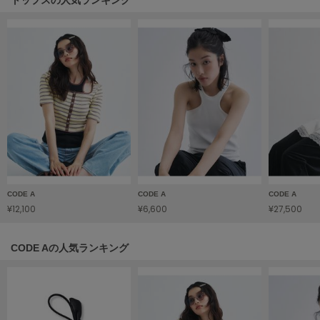
LILY BROWN
リリーブラウン
LILY BROWN Lingerie
リリーブラウンランジェリー
LITTLE UNION TOKYO
リトルユニオン トウキョウ
made of Organics
メイドオブオーガニクス
CODE A
CODE A
CODE A
MICHU COQUETTE
¥12,100
¥6,600
¥27,500
ミチュ コケット
MIESROHE
CODE Aの人気ランキング
ミースロエ
miies miim
ミーエスミーム