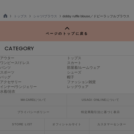
poláura
ポローラ
トップス
シャツ/ブラウス
dobby ruffle blouse／ドビーラッフルブラウス
TO
PUMA
P
プーマ
ページのトップに戻る
CATEGORY
Reebok
リーボック
アウター
トップス
ワンピース/ドレス
スカート
パンツ
部屋着/ルームウェア
スポーツ
シューズ
SALOMON
バッグ
帽子
サロモン
アクセサリー
ファッション雑貨
インナー/ランジェリー
レッグウェア
水着/浴衣
sanrio house
サンリオハウス
MA CARDについて
USAGI ONLINEについて
SESAME STREET MARKET
プライバシーポリシー
特定商取引法に基づく表示
セサミストリートマーケット
STORE LIST
オフィシャルサイト
カスタマーセンター
SHAKA
シャカ