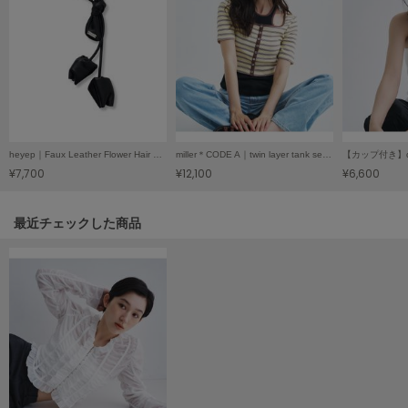
Mila Owen
ミラオーウェン
MOIGE
モワージュ
MUCHA
ミュシャ
heyep｜Faux Leather Flower Hair Tie／ヘイップ｜フェイクレザーフラワーヘアゴム
miller＊CODE A｜twin layer tank set／ミラー＊コードエー｜ツインレイヤータンクセット
¥7,700
¥12,100
¥6,600
NEW Balance
ニューバランス
関連記事
最近チェックした商品
nezu
ネズ
NIKE
ナイキ
NOWNS
ナウンス
null.