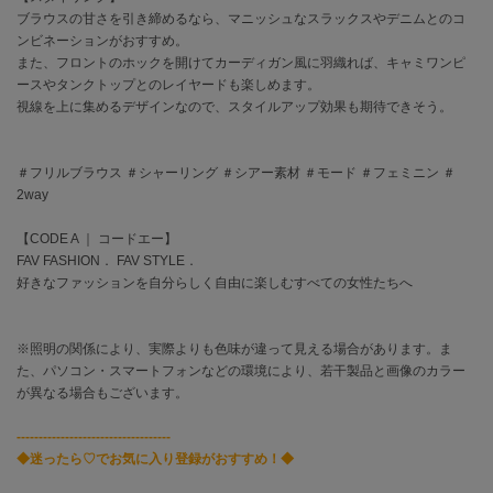
EIMY ISTOIRE
ブラウスの甘さを引き締めるなら、マニッシュなスラックスやデニムとのコ
エイミー イストワール
ンビネーションがおすすめ。
また、フロントのホックを開けてカーディガン風に羽織れば、キャミワンピ
emmi
エミ
ースやタンクトップとのレイヤードも楽しめます。
視線を上に集めるデザインなので、スタイルアップ効果も期待できそう。
emmi atelier
エミ アトリエ
＃フリルブラウス ＃シャーリング ＃シアー素材 ＃モード ＃フェミニン ＃
emmi yoga
2way
エミヨガ
【CODE A ｜ コードエー】
ETRÉ TOKYO
FAV FASHION． FAV STYLE．
エトレトウキョウ
好きなファッションを自分らしく自由に楽しむすべての女性たちへ
ey
アイ
※照明の関係により、実際よりも色味が違って見える場合があります。ま
た、パソコン・スマートフォンなどの環境により、若干製品と画像のカラー
が異なる場合もございます。
FILA
フィラ
-----------------------------------
◆迷ったら♡でお気に入り登録がおすすめ！◆
FRAY I.D