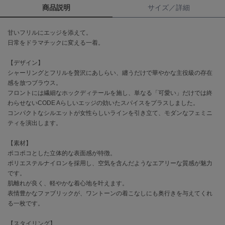
商品説明
サイズ／詳細
célon
セロン
甘いフリルにエッジを添えて。
日常をドラマチックに変える一着。
Clarks Premium
クラークス
【デザイン】
シャーリングとフリルを贅沢にあしらい、纏うだけで華やかな主役級の存在
CODE A
感を放つブラウス。
コードエー
フロントには繊細なホックディテールを施し、単なる「可愛い」だけでは終
わらせないCODE Aらしいエッジの効いたスパイスをプラスしました。
COLE HAAN
コンパクトなシルエットが女性らしいラインを引き立て、モダンなフェミニ
コール ハーン
ティを演出します。
CONVERSE
コンバース
【素材】
ポコポコとした立体的な表面感が特徴。
ポリエステルナイロンを採用し、空気を含んだようなエアリーな質感が魅力
です。
DANSKIN
肌離れが良く、軽やかな着心地を叶えます。
ダンスキン
表情豊かなファブリックが、ワントーンの着こなしにも奥行きを与えてくれ
る一枚です。
【スタイリング】