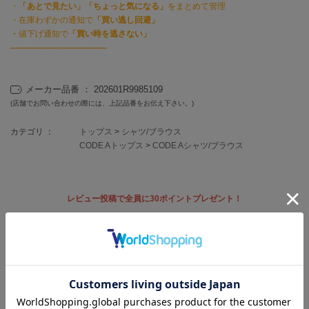
フレイアイディー
・
「あとで見たい」「ちょっと気になる」
をまとめて管理
・在庫わずかの通知で
「買い逃し回避」
FURFUR
・値下げ通知で
「買い時を逃さない」
ファーファー
-----------------------------------
メーカー品番 ： 202601R9985109
gelato pique
ジェラート ピケ
(店舗でお問い合わせの際には、上記品番をお伝え下さい。)
カテゴリ ：
トップス
>
シャツ/ブラウス
GELATO PIQUE CAT&DOG
ジェラート ピケ キャットアンドドッグ
CODE Aトップス
>
CODE Aシャツ/ブラウス
gelato pique Sleep
ジェラート ピケ スリープ
レビュー投稿で全員に30ポイントプレゼント！
GRAMICCI
グラミチ
レビューを書く
レビューはマイページのご注文履歴から投稿いただけます
Henon.
返品・キャンセルについて
へノン