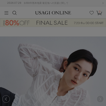
2026.07.29
令和8年熊本地震 被災地への支援に関して
0
MEN
MEN
KIDS
KIDS
BABY
BABY
BEAUTY
BEAUTY
LIFE STYLE
LIFE STYLE
検索
お気
カー
に入
ト
り
(684)
(2928)
B
C
D
E
F
G
I
J
K
L
M
N
ス/ドレス (1145)
P
Q
R
S
T
U
(546)
その
W
X
Y
Z
他
850)
ルームウェア (535)
ACYM
アシーム
(121)