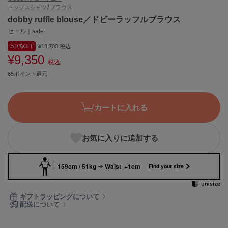
トップス
シャツ/ブラウス
ASICS
アシックス
dobby ruffle blouse／ドビーラッフルブラウス
セール｜sale
50%
OFF
¥18,700
税込
¥9,350
Ballelite
税込
バレリット
85ポイント還元
BANDOLIER
バンドリヤー
カートに入れる
Barbour
バブアー
お気に入りに追加する
Beyond Closet
ビヨンドクローゼット
159cm / 51kg
Waist +1cm
Find your size
Calvin Klein
ギフトラッピングについて
カルバン・クライン
配送について
CELFORD
セルフォード