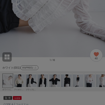
adidas
アディダス
(1996)
adidas by Stella McCartney
アディダス バイ ステラマッカートニー
893)
ALLISON BROWN
アリソンブラウン
98)
amabro
アマブロ
リー (663)
Ame no chi Hare
40
アメノチハレ
1
16
/
ョン雑貨 (858)
ホワイト(001)
00(FREE)
: △
AMOMMA
アモマ
/ランジェリー (127)
ánuans
ェア (119)
アニュアンス
ホワイト(001)
アイボリー(004)
ブラック(019)
ànuke
取 寄
sale
 (124)
アンヌーク
CODE A / コードエー