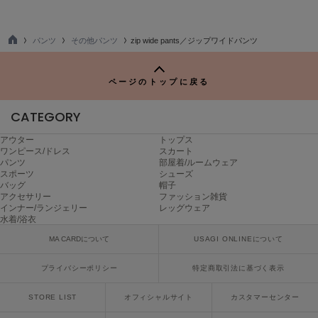
poláura
ポローラ
パンツ
その他パンツ
zip wide pants／ジップワイドパンツ
PUMA
TO
プーマ
P
ページのトップに戻る
CATEGORY
Reebok
リーボック
アウター
トップス
ワンピース/ドレス
スカート
パンツ
部屋着/ルームウェア
スポーツ
シューズ
SALOMON
バッグ
帽子
サロモン
アクセサリー
ファッション雑貨
インナー/ランジェリー
レッグウェア
水着/浴衣
sanrio house
サンリオハウス
MA CARDについて
USAGI ONLINEについて
SESAME STREET MARKET
プライバシーポリシー
特定商取引法に基づく表示
セサミストリートマーケット
STORE LIST
オフィシャルサイト
カスタマーセンター
SHAKA
シャカ