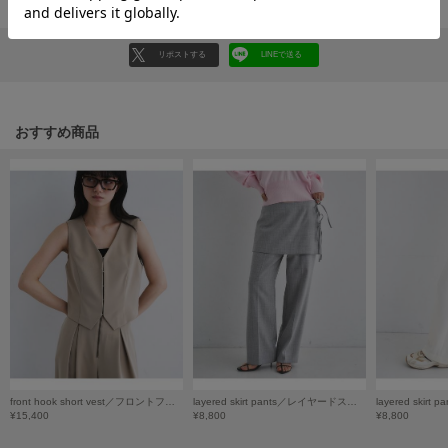
HUNTER
ハンター
リポストする
LINEで送る
HOKA ONEONE
ホカ オネオネ
おすすめ商品
KEEN
キーン
LAATO
ラート
le
ル
le coq sportif
ルコックスポルティフ
front hook short vest／フロントフックショートベスト
layered skirt pants／レイヤードスカートパンツ
¥15,400
¥8,800
¥8,800
LeSportsac
レスポートサック