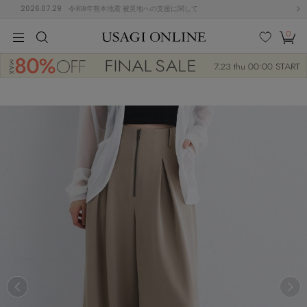
2026.07.29
令和8年熊本地震 被災地への支援に関して
0
MEN
MEN
KIDS
KIDS
BABY
BABY
BEAUTY
BEAUTY
LIFE STYLE
LIFE STYLE
検索
お気
カー
に入
ト
り
(684)
(2928)
B
C
D
E
F
G
I
J
K
L
M
N
ス/ドレス (1145)
P
Q
R
S
T
U
(546)
その
W
X
Y
Z
他
850)
ルームウェア (535)
ACYM
アシーム
(121)