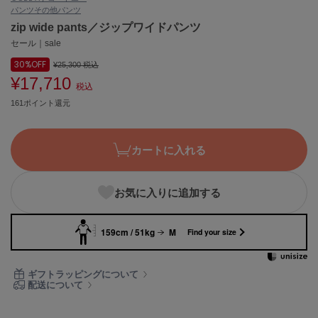
パンツ
その他パンツ
ASICS
アシックス
zip wide pants／ジップワイドパンツ
セール｜sale
30%
OFF
¥25,300
税込
¥17,710
Ballelite
税込
バレリット
161ポイント還元
BANDOLIER
バンドリヤー
カートに入れる
Barbour
バブアー
お気に入りに追加する
Beyond Closet
ビヨンドクローゼット
159cm / 51kg
M
Find your size
Calvin Klein
ギフトラッピングについて
カルバン・クライン
配送について
CELFORD
セルフォード