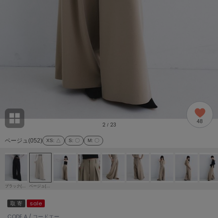
adidas
アディダス
(1996)
adidas by Stella McCartney
アディダス バイ ステラマッカートニー
893)
ALLISON BROWN
アリソンブラウン
98)
amabro
アマブロ
リー (663)
Ame no chi Hare
48
アメノチハレ
2
23
/
ョン雑貨 (858)
ベージュ(052)
XS
: △
S
: 〇
M
: 〇
AMOMMA
アモマ
/ランジェリー (127)
ánuans
ェア (119)
アニュアンス
ブラック(019)
ベージュ(052)
ànuke
取 寄
sale
 (124)
アンヌーク
CODE A / コードエー