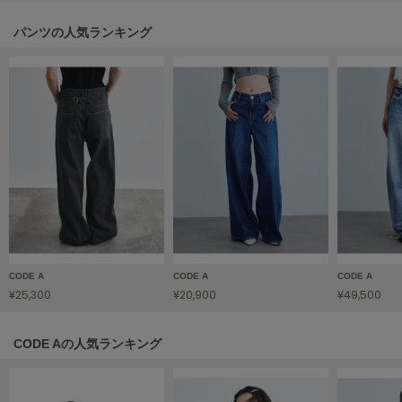
LILY BROWN
パンツの人気ランキング
リリーブラウン
LILY BROWN Lingerie
リリーブラウンランジェリー
LITTLE UNION TOKYO
リトルユニオン トウキョウ
made of Organics
メイドオブオーガニクス
MICHU COQUETTE
ミチュ コケット
CODE A
CODE A
CODE A
¥25,300
¥20,900
¥49,500
MIESROHE
ミースロエ
CODE Aの人気ランキング
miies miim
ミーエスミーム