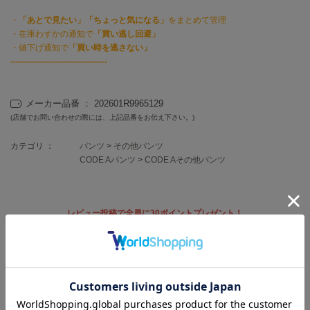
フレイアイディー
・
「あとで見たい」「ちょっと気になる」
をまとめて管理
FURFUR
・在庫わずかの通知で
「買い逃し回避」
ファーファー
・値下げ通知で
「買い時を逃さない」
-----------------------------------
gelato pique
メーカー品番 ： 202601R9965129
ジェラート ピケ
(店舗でお問い合わせの際には、上記品番をお伝え下さい。)
GELATO PIQUE CAT&DOG
ジェラート ピケ キャットアンドドッグ
カテゴリ ：
パンツ
>
その他パンツ
CODE Aパンツ
>
CODE Aその他パンツ
gelato pique Sleep
ジェラート ピケ スリープ
GRAMICCI
レビュー投稿で全員に30ポイントプレゼント！
グラミチ
レビューを書く
レビューはマイページのご注文履歴から投稿いただけます
Henon.
へノン
返品・キャンセルについて