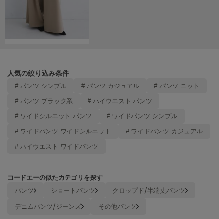
ヌル
On
オン
Onitsuka Tiger
人気の絞り込み条件
オニツカ タイガー
# パンツ シンプル
# パンツ カジュアル
# パンツ ニット
ORGUE
# パンツ ブラック系
# ハイウエスト パンツ
オルグ
# ワイドシルエット パンツ
# ワイドパンツ シンプル
ORR
# ワイドパンツ ワイドシルエット
# ワイドパンツ カジュアル
オル
# ハイウエスト ワイドパンツ
PATRICK
パトリック
コードエーの似たカテゴリを探す
パンツ
ショートパンツ
クロップド/半端丈パンツ
Philly chocolate
フィリーチョコレート
デニムパンツ/ジーンズ
その他パンツ