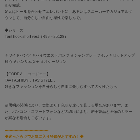
EIMY ISTOIRE
ルが完成。
エイミー イストワール
足元はヒールを合わせてエレガントに、あるいはスニーカーでカジュアルダ
ウンして、自分らしい自由な感性で楽しんで。
emmi
エミ
◆シリーズ
front hook short vest（R99－25128）
emmi atelier
エミ アトリエ
emmi yoga
＃ワイドパンツ ＃ハイウエストパンツ ＃シャンブレーツイル ＃セットアップ
エミヨガ
対応 ＃ハンサム女子 ＃オケージョン
ETRÉ TOKYO
【CODE A ｜ コードエー】
エトレトウキョウ
FAV FASHION． FAV STYLE．
好きなファッションを自分らしく自由に楽しむすべての女性たちへ
ey
アイ
※照明の関係により、実際よりも色味が違って見える場合があります。ま
た、パソコン・スマートフォンなどの環境により、若干製品と画像のカラー
が異なる場合もございます。
FILA
フィラ
-----------------------------------
FRAY I.D
◆迷ったら♡でお気に入り登録がおすすめ！◆