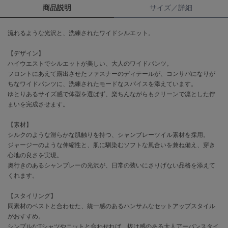
商品説明
サイズ／詳細
célon
セロン
流れるような光沢と、洗練されたワイドシルエット。
Clarks Premium
【デザイン】
クラークス
ハイウエストでシルエットが美しい、大人のワイドパンツ。
フロントにあえて露出させたファスナーのディテールが、コンサバになりが
CODE A
ちなワイドパンツに、洗練されたモードなスパイスを添えています。
コードエー
ゆとりあるサイズ感で体型を選ばず、楽ちんながらもクリーンで凛とした佇
まいを完成させます。
COLE HAAN
コール ハーン
【素材】
シルクのような滑らかな肌触りを持つ、シャンブレーツイル素材を採用。
CONVERSE
コンバース
ジャージーのような伸縮性と、肌に馴染むソフトな風合いを兼ね備え、穿き
心地の良さを実現。
奥行きのあるシャンブレーの光沢が、日常の装いにさりげない品格を添えて
くれます。
DANSKIN
ダンスキン
【スタイリング】
同素材のベストと合わせた、統一感のあるハンサムなセットアップスタイル
がおすすめ。
シンプルなTシャツやニットと合わせれば、抜け感のある大人アーバンスタイ