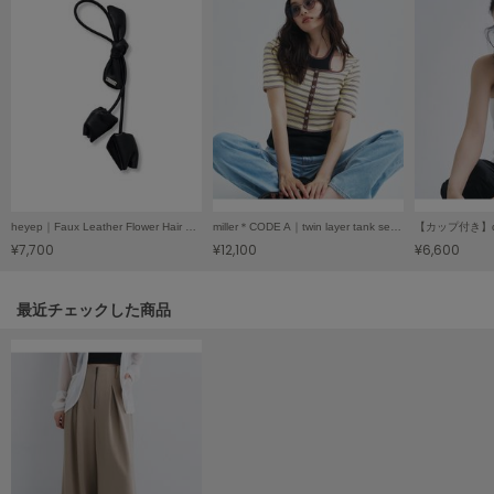
Mila Owen
ミラオーウェン
MOIGE
モワージュ
MUCHA
ミュシャ
heyep｜Faux Leather Flower Hair Tie／ヘイップ｜フェイクレザーフラワーヘアゴム
miller＊CODE A｜twin layer tank set／ミラー＊コードエー｜ツインレイヤータンクセット
NEW Balance
¥7,700
¥12,100
¥6,600
ニューバランス
nezu
関連記事
最近チェックした商品
ネズ
NIKE
ナイキ
NOWNS
ナウンス
null.