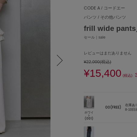
CODE A
/ コードエー
パンツ
/
その他パンツ
frill wide
セール｜sale
レビューはまだありません
¥22,000
(税込)
¥15,400
Next
(税込)
在庫あ
00(FREE)
8-10
ホワイ
ト
(001)