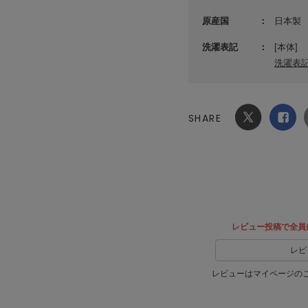
原産国
日本製
洗濯表記
[本体]
洗濯表
SHARE
Xでシ
facebook
ェア
でシェ
ア
レビュー投稿で全員
レビ
レビューはマイページの