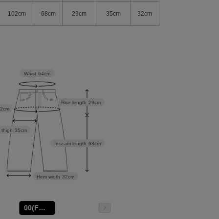
102cm
68cm
29cm
35cm
32cm
Waist
64cm
Rise length
29cm
02cm
 thigh
35cm
Inseam length
68cm
Hem width
32cm
00(FREE)