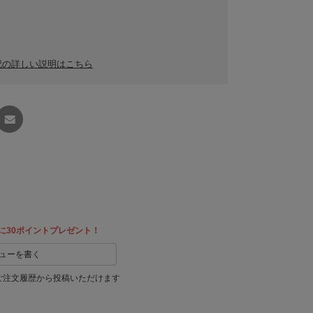
記の詳しい説明はこちら
友達に
教える
に30ポイントプレゼント！
ューを書く
ご注文履歴から投稿いただけます