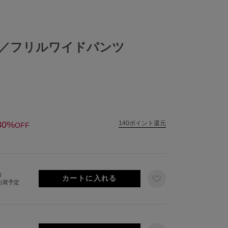
 pants／フリルワイドパンツ
30%
140ポイント還元
OFF
り
日出荷予定