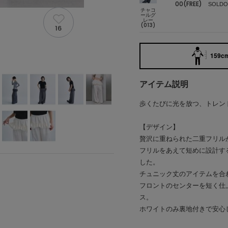
00(FREE)
SOLDO
チャコ
ールグ
レー
(013)
16
159cm
アイテム説明
歩くたびに光を放つ、トレン
【デザイン】
贅沢に重ねられた二重フリル
フリルをあえて短めに設計す
した。
チュニック丈のアイテムを合
フロントのセンターを短く仕
ス。
ホワイトのみ裏地付きで安心