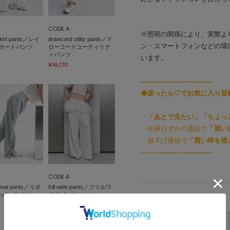
CODE A
※照明の関係により、実際よ
skirt pants／レイ
drawcord utility pants／ド
ン・スマートフォンなどの環
カートパンツ
ローコードユーティリテ
ィパンツ
います。
¥16,170
-----------------------------------
◆迷ったら♡でお気に入り登
・
「あとで見たい」「ちょっ
・在庫わずかの通知で
「買い
・値下げ通知で
「買い時を逃
-----------------------------------
CODE A
sweat pants／リボ
frill wide pants／フリルワ
ットパンツ
イドパンツ
アイテムサイズ
¥15,400
サイズ表記
W