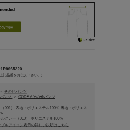
mended
ody type
R9965220
上記品番をお伝え下さい。)
>
その他パンツ
 Aパンツ
>
CODE Aその他パンツ
（001） 表地：ポリエステル100％ 裏地：ポリエス
0％
ルグレー（013） ポリエステル100％
ナブルアイコン表示の詳しい説明はこちら