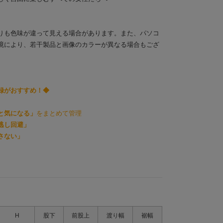
りも色味が違って見える場合があります。また、パソコ
境により、若干製品と画像のカラーが異なる場合もござ
録がおすすめ！◆
と気になる」
をまとめて管理
逃し回避」
さない」
H
股下
前股上
渡り幅
裾幅