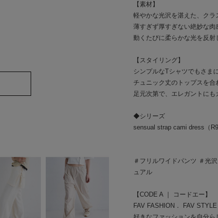
【素材】
軽やかな光沢を湛えた、クラ
薄すぎず厚すぎない絶妙な肉
動くたびに柔らかな光を反射
【スタイリング】
シンプルなTシャツでもさま
チュニック丈のトップスを合
足元次第で、エレガントにも
◆シリーズ
sensual strap cami dress（
＃フリルワイドパンツ ＃光沢
ュアル
【CODE A ｜ コードエー】
FAV FASHION． FAV STYL
好きなファッションを自分ら