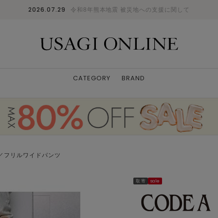
2026.07.29
令和8年熊本地震 被災地への支援に関して
CATEGORY
BRAND
pants／フリルワイドパンツ
取 寄
sale
チャコールグレー(013)
00(FREE)
: ✕