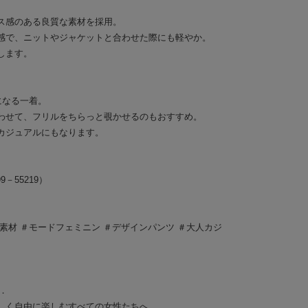
ス感のある良質な素材を採用。
感で、ニットやジャケットと合わせた際にも軽やか。
します。
になる一着。
わせて、フリルをちらっと覗かせるのもおすすめ。
カジュアルにもなります。
R99－55219）
素材 ＃モードフェミニン ＃デザインパンツ ＃大人カジ
E．
しく自由に楽しむすべての女性たちへ