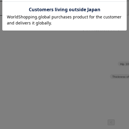
00(FREE)
64cm
> 返品について
> サイズの測り方について
Hip
1
Thickness of