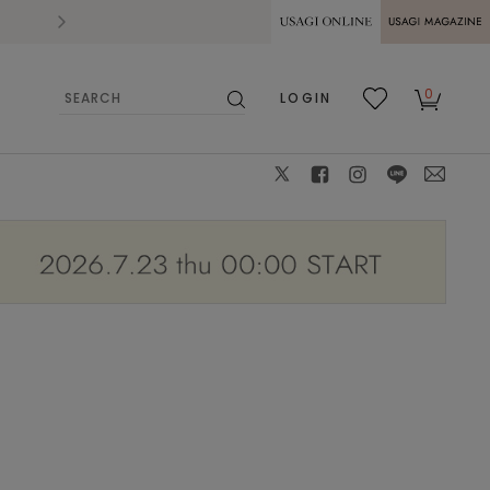
2026.07.28
熊本県熊本地方を震源とする地震の影響によ
USAGI ONLINE
USAGI
0
LOGIN
MAGAZINE
検
お気
カー
索
に入
ト
り
X
facebook
instagram
LINE
mail
H168 size:S(36) color:チャコールグレー