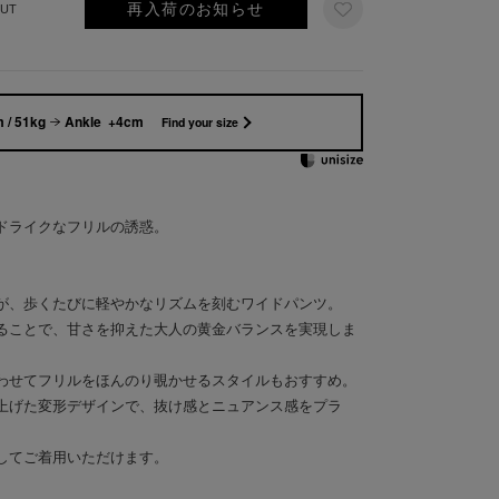
再入荷のお知らせ
UT
 / 51kg
Ankle +4cm
Find your size
ドライクなフリルの誘惑。
が、歩くたびに軽やかなリズムを刻むワイドパンツ。
ることで、甘さを抑えた大人の黄金バランスを実現しま
わせてフリルをほんのり覗かせるスタイルもおすすめ。
上げた変形デザインで、抜け感とニュアンス感をプラ
してご着用いただけます。