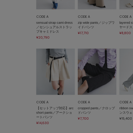
CODE A
CODE A
CODE A
sensual strap cami dress
zip wide pants／ジップワ
layered 
／センシュアルストラッ
イドパンツ
ヤードス
プキャミドレス
¥17,710
¥8,800
¥20,790
CODE A
CODE A
CODE A
【セットアップ対応】arc
cropped pants／クロップ
ribbon 
short pants／アークショ
ドパンツ
ンスウェ
ートパンツ
¥7,700
¥15,400
¥14,630