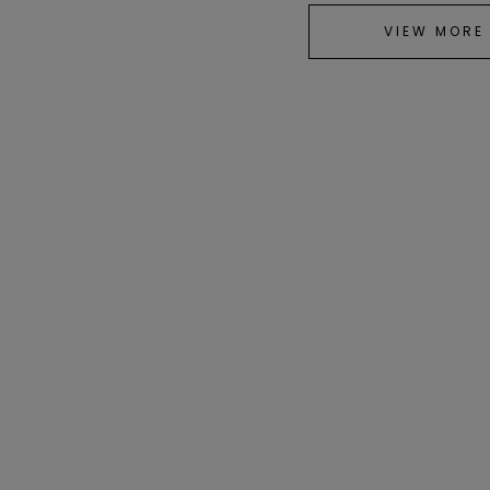
VIEW MORE
CODE A
NEEDBY heritage｜CROP
PED TEE／ニードバイ ヘ
リテージ｜クロップドTシ
ャツ
¥5,390