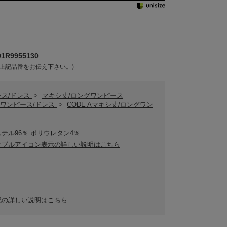
R9955130
上記品番をお伝え下さい。)
ース/ドレス
>
マキシ丈/ロングワンピース
 Aワンピース/ドレス
>
CODE Aマキシ丈/ロングワン
テル96％ ポリウレタン4％
ナブルアイコン表示の詳しい説明はこちら
記の詳しい説明はこちら