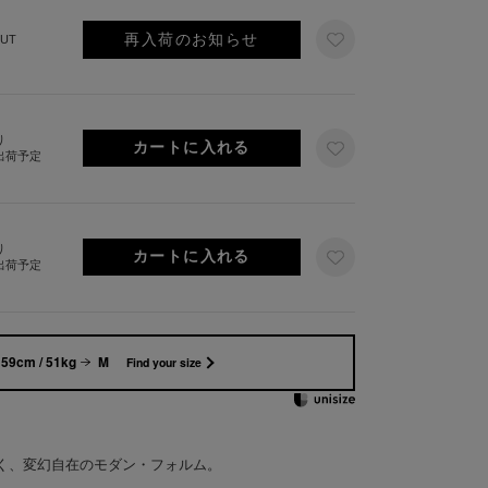
再入荷のお知らせ
UT
り
日出荷予定
り
日出荷予定
59cm / 51kg
M
Find your size
く、変幻自在のモダン・フォルム。