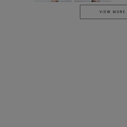
VIEW MORE
SOLD OUT
CODE A
CODE A
neck point velour dress／
【カップ付き】chic borde
ネックポイントベロアド
r jersey dress／シックボ
レス
ーダージャージードレス
¥24,200
¥14,960