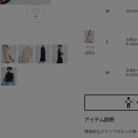
M
SOLDO
7
在庫あ
S
8-10
ベージ
ュ
(052)
在庫あ
M
8-10
1
アイテム説明
構築的なスナップボタンが描