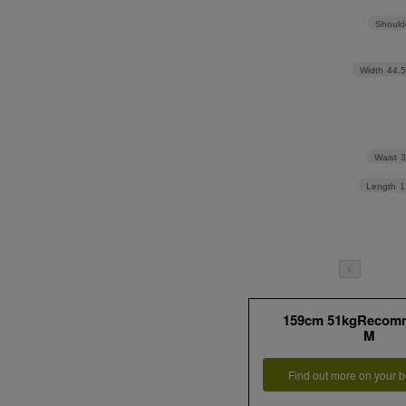
Should
Width
44.
Waist
Length
1
159cm 51kgRecom
M
Find out more on your b