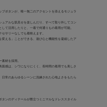
ップボタンが、唯一無二のアクセントを添えるモジュラ
シュアルな肌見せを楽しんだり、すべて取り外してコン
として活用したりと、一着で何通りもの着用が可能。
クセサリーなしでも着映えます。
を変える」ことができる、遊び心と機能性を凝縮したア
ー素材を採用。
表面感は、シワになりにくく、長時間の着用でも美しさ
、日常のあらゆるシーンに洗練された心地よさをもたら
ボタンのディテールが際立つミニマルなドレススタイル