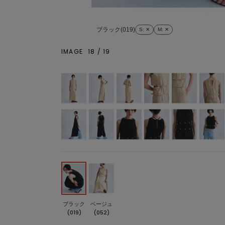
ブラック(019)
S
: ✕
M
: ✕
IMAGE
18
/
19
ブラック
ベージュ
(019)
(052)