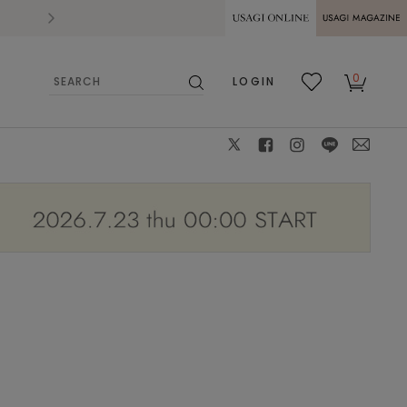
2026.07.28
熊本県熊本地方を震源とする地震の影響によ
USAGI ONLINE
USAGI
0
LOGIN
MAGAZINE
検
お気
カー
索
に入
ト
り
X
facebook
instagram
LINE
mail
H168 size:FREE color:ベージュ