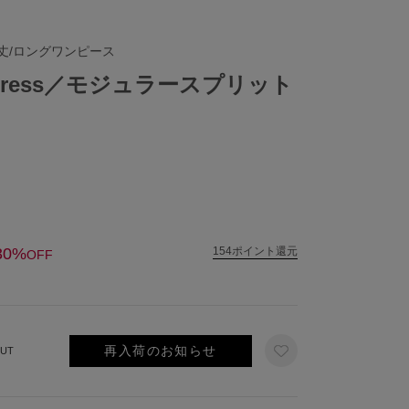
丈/ロングワンピース
lit dress／モジュラースプリット
30%
154ポイント還元
OFF
再入荷のお知らせ
UT