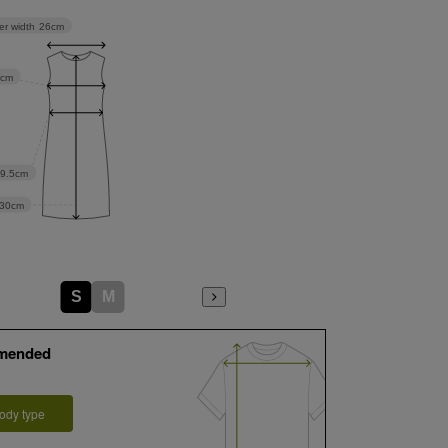
er width
26cm
5cm
39.5cm
30cm
S
M
mended
ody type