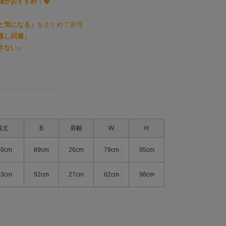
録がおすすめ！◆
と気になる」
をまとめて管理
逃し回避」
さない」
着丈
B
肩幅
W
H
30cm
89cm
26cm
79cm
95cm
33cm
92cm
27cm
82cm
98cm