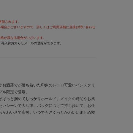
が更新されます。
の場合がございますので、詳しくはご利用店舗に直接お問い合わせ
価格が異なる場合がございます。
と、再入荷お知らせメールの登録ができます。
がお洒落でが落ち着いた印象のレトロ可愛いバンスクリ
プル限定で登場。
がばっと掴めてしっかりホールド。メイクの時間やお風
たいシーンで大活躍。バッグにつけて持ち歩いて、お仕
もかわいさで応援。いつでもさくっとかわいいまとめ髪