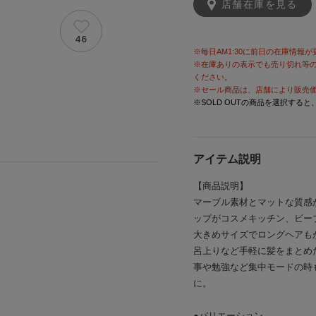
店舗在庫を見る
46
※毎日AM1:30に前日の在庫情報
※在庫ありの表示でも売り切れ等
ください。
※セール商品は、店舗により販売
※SOLD OUTの商品を選択する
アイテム説明
【商品説明】
マーブル素材とマットな質感
ップがコスメキッチン、ビー
大きめサイズでロングヘアも
呂上りなど手軽に髪をまとめ
事や勉強など集中モードの時
に。
●バリエーション