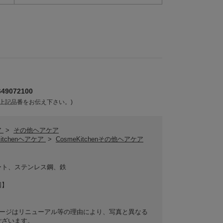
9072100
上記品番をお伝え下さい。)
ア
>
その他ヘアケア
Kitchenヘアケア
>
CosmeKitchenその他ヘアケア
】
ート、ステンレス鋼、鉄
国】
ケージはリニューアル等の理由により、写真と異なる
ございます。