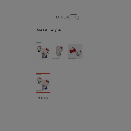
OTHER
F
: ✕
IMAGE
4
/
4
OTHER