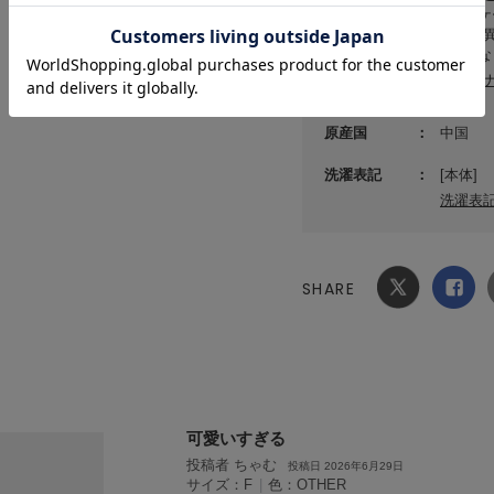
●パッ
記載と
●予告
サステ
原産国
中国
洗濯表記
[本体]
洗濯表
SHARE
Xでシ
facebook
ェア
でシェ
ア
可愛いすぎる
投稿者 ちゃむ
投稿日 2026年6月29日
サイズ：F
|
色：OTHER