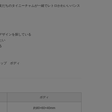
友だちのタイニーチャムが一緒でレトロかわいいバンス
デザインを探している
たい
る
クリップ ボディ
ボディ
約80×60×40mm