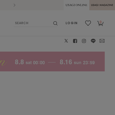
2026.07.28
熊本県熊本地方を震源とする地震の影響によ
USAGI ONLINE
USAGI
0
LOGIN
MAGAZINE
検
お気
カー
索
に入
ト
り
X
facebook
instagram
LINE
mail