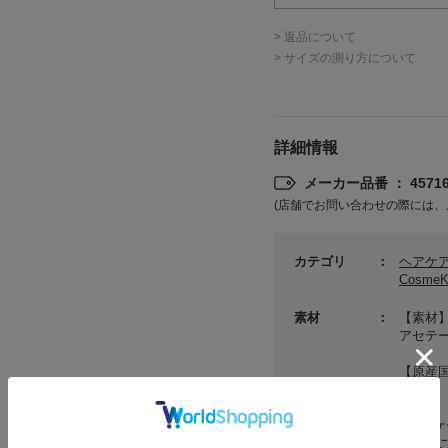
> 返品について
> サイズの測り方について
詳細情報
メーカー品番 ： 457164
(店舗でお問い合わせの際には、
カテゴリ
ヘアケ
Cosme
素材
【素材
アセテ
【原産
中国
●パッ
場合が