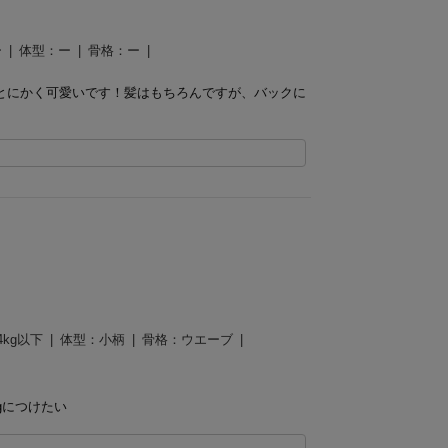
ー
体型：
ー
骨格：
ー
とにかく可愛いです！髪はもちろんですが、バックに
4kg以下
体型：
小柄
骨格：
ウエーブ
gにつけたい