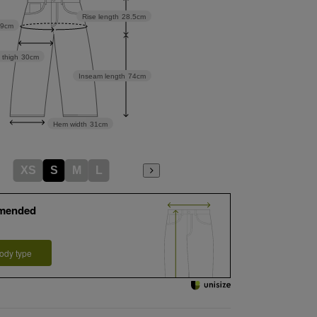
Rise length
28.5cm
89cm
 thigh
30cm
Inseam length
74cm
Hem width
31cm
XS
S
M
L
mended
ody type