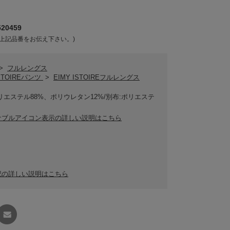
20459
上記品番をお伝え下さい。)
>
フルレングス
ISTOIREパンツ
>
EIMY ISTOIREフルレングス
リエステル88%、ポリウレタン12%/別布:ポリエステ
ナブルアイコン表示の詳しい説明はこちら
記の詳しい説明はこちら
友達に