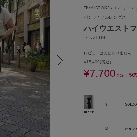
EIMY ISTOIRE
/ エイミー 
パンツ
/
フルレングス
ハイウエスト
セール｜sale
レビューはまだありません
¥15,400
(税込)
¥7,700
Next
50
(税込)
S
SOLDO
BLACK
M
SOLDO