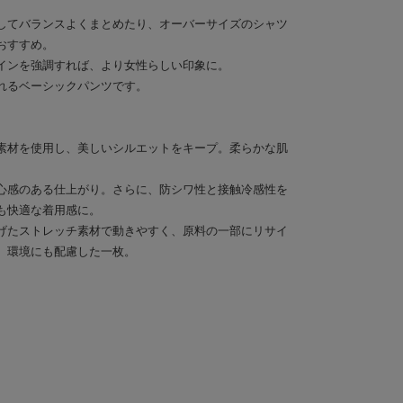
してバランスよくまとめたり、オーバーサイズのシャツ
おすすめ。
インを強調すれば、より女性らしい印象に。
れるベーシックパンツです。
素材を使用し、美しいシルエットをキープ。柔らかな肌
心感のある仕上がり。さらに、防シワ性と接触冷感性を
も快適な着用感に。
げたストレッチ素材で動きやすく、原料の一部にリサイ
、環境にも配慮した一枚。