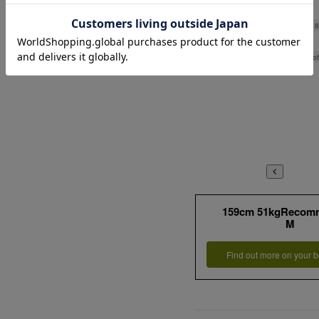
Hip
Thickness of
159cm 51kgRecom
M
Find out more on your b