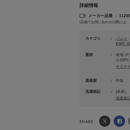
詳細情報
メーカー品番 ： 11255
(店舗でお問い合わせの際には、
カテゴリ
パンツ
EIMY 
素材
表地:ポ
ル100%
サステ
原産国
中国
洗濯表記
[本体]
洗濯表
SHARE
Xでシ
facebook