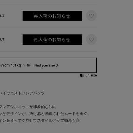
再入荷のお知らせ
UT
再入荷のお知らせ
UT
59cm / 51kg
M
Find your size
ハイウエストフレアパンツ
フレアシルエットが印象的な1本。
ンなデザインが、抜け感と洗練されたムードを両立。
インをまっすぐ見せてスタイルアップ効果も◎