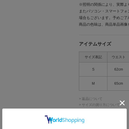
※照明の関係により、実際よ
またパソコン・スマートフォ
場合もございます。予めご了
商品の色味は、商品単品画像
アイテムサイズ
サイズ表記
ウエスト
S
62cm
M
65cm
> 返品について
> サイズの測り方について