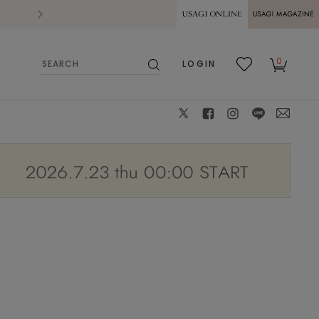
2026.07.28
熊本県熊本地方を震源とする地震の影響によ
USAGI ONLINE
USAGI
0
LOGIN
MAGAZINE
検
お気
カー
索
に入
ト
り
X
facebook
instagram
LINE
mail
ズ：S
モデル身長：163cm 着用カラー：IVR 着用サイズ：