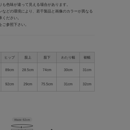
りも色味が違って見える場合があります。
ンなどの環境により、若干製品と画像のカラーが異なる
承ください。
をご参照下さい。
ヒップ
股上
股下
わたり幅
裾幅
89cm
28.5cm
74cm
30cm
31cm
92cm
29cm
75.5cm
31cm
32cm
Waist
62cm