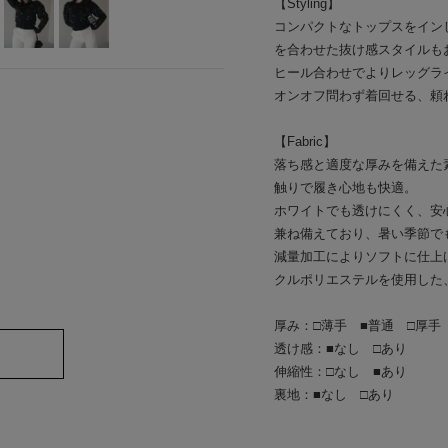
【Styling】
コンパクトなトップスをイン
を合わせた抜け感スタイルも
ヒール合わせでよりレッグラ
オンオフ問わず着回せる、頼
【Fabric】
落ち感と適度な厚みを備えた
触りで履き心地も快適。
ホワイトでも透けにくく、安
兼ね備えており、暑い季節で
減量加工によりソフトに仕上
クルポリエステルを使用した
厚み：□薄手 ■普通 □厚手
透け感：■なし □あり
伸縮性：□なし ■あり
裏地：■なし □あり