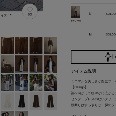
S
63
SOLDO
サイズ：S
BROWN
M
SOLDO
1
アイテム説明
ミニマルな美しさが際立つ、
【Design】
裾へ向かって緩やかに広がる
センタープレスのないクリー
腰回りはすっきりと、脚のラ