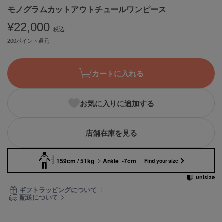
モノグラムカットアウトチュールワンピース
ASICS
アシックス
¥22,000
税込
200ポイント還元
Ballelite
バレリット
カートに入れる
BANDOLIER
バンドリヤー
お気に入りに追加する
Barbour
バブアー
店舗在庫を見る
Beyond Closet
ビヨンドクローゼット
159cm / 51kg
Ankle -7cm
Find your size
Calvin Klein
ギフトラッピングについて
カルバン・クライン
配送について
CELFORD
セルフォード