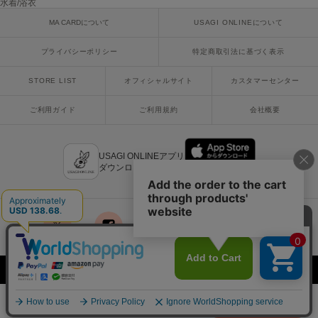
水着/浴衣
poláura
ポローラ
MA CARDについて
USAGI ONLINEについて
PUMA
プライバシーポリシー
特定商取引法に基づく表示
プーマ
STORE LIST
オフィシャルサイト
カスタマーセンター
ご利用ガイド
ご利用規約
会社概要
Reebok
リーボック
USAGI ONLINEアプリ
ダウンロードはこちら
SALOMON
サロモン
sanrio house
サンリオハウス
x
facebook
instagram
LINE
mail
SESAME STREET MARKET
Copyright © 2018 Usagi Online Co.,Ltd. All Rights Reserved.
セサミストリートマーケット
¥22,000
SHAKA
カートに入れる
税込
シャカ