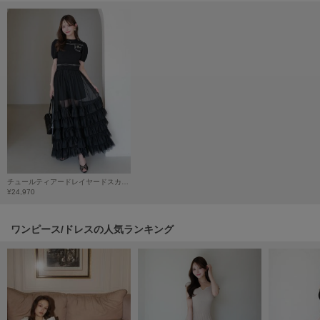
HUNTER
ハンター
HOKA ONEONE
ホカ オネオネ
KEEN
キーン
LAATO
チュールティアードレイヤードスカート
ラート
¥24,970
le
ル
ワンピース/ドレスの人気ランキング
le coq sportif
ルコックスポルティフ
LeSportsac
レスポートサック