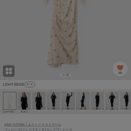
adidas
アディダス
(2005)
adidas by Stella McCartney
アディダス バイ ステラマッカートニー
916)
ALLISON BROWN
アリソンブラウン
07)
amabro
アマブロ
リー (664)
Ame no chi Hare
48
アメノチハレ
1
31
/
ョン雑貨 (865)
LIGHT BEIGE
F
: ✕
AMOMMA
アモマ
/ランジェリー (127)
ánuans
ェア (121)
アニュアンス
LIGHT BEIGE
BLACK
ànuke
 (124)
EIMY ISTOIRE / エイミー イストワール
アンヌーク
ワンピース/ドレス
マキシ丈/ロングワンピース