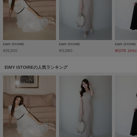
LILY BROWN
リリーブラウン
LILY BROWN Lingerie
リリーブラウンランジェリー
LITTLE UNION TOKYO
EIMY ISTOIRE
EIMY ISTOIRE
EIMY ISTOIRE
リトルユニオン トウキョウ
¥25,300
¥12,980
¥11,176
20%O
EIMY ISTOIREの人気ランキング
made of Organics
メイドオブオーガニクス
MICHU COQUETTE
ミチュ コケット
MIESROHE
ミースロエ
miies miim
ミーエスミーム