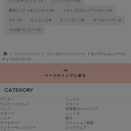
ワンピース/ドレス
ミニワンピース
ヌル
膝丈/ミディ丈ワンピース
マキシ丈/ロングワンピース
ドレス
チュニック
セットアップ
オールインワン
On
その他ワンピース
オン
Onitsuka Tiger
オニツカ タイガー
ワンピース/ドレス
マキシ丈/ロングワンピース
モノグラムカットアウト
TO
ORGUE
チュールワンピース
オルグ
P
ORR
ページのトップに戻る
オル
CATEGORY
アウター
トップス
PATRICK
ワンピース/ドレス
スカート
パトリック
パンツ
部屋着/ルームウェア
スポーツ
シューズ
バッグ
帽子
Philly chocolate
アクセサリー
ファッション雑貨
フィリーチョコレート
インナー/ランジェリー
レッグウェア