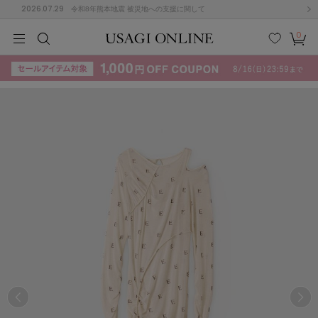
2026.07.29
令和8年熊本地震 被災地への支援に関して
0
MEN
MEN
KIDS
KIDS
BABY
BABY
BEAUTY
BEAUTY
LIFE STYLE
LIFE STYLE
検索
お気
カー
に入
ト
り
(715)
(3074)
B
C
D
E
F
G
I
J
K
L
M
N
ス/ドレス (1179)
P
Q
R
S
T
U
(570)
その
W
X
Y
Z
他
890)
ルームウェア (535)
ACYM
アシーム
(121)