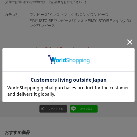
フレイアイディー
(店舗でお問い合わせの際には、上記品番をお伝え下さい。)
FURFUR
カテゴリ ：
ワンピース/ドレス
>
マキシ丈/ロングワンピース
ファーファー
EIMY ISTOIREワンピース/ドレス
>
EIMY ISTOIREマキシ丈/ロ
ングワンピース
gelato pique
ジェラート ピケ
レビュー投稿で全員に30ポイントプレゼント！
GELATO PIQUE CAT&DOG
レビューを書く
ジェラート ピケ キャットアンドドッグ
レビューはマイページのご注文履歴から投稿いただけます
gelato pique Sleep
ジェラート ピケ スリープ
返品・キャンセルについて
GRAMICCI
グラミチ
リポストする
LINEで送る
Henon.
へノン
おすすめ商品