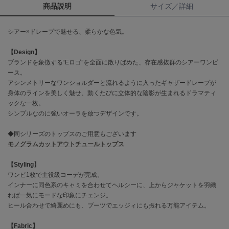
商品説明
サイズ／詳細
célon
セロン
シアー×ドレープで魅せる、柔らかな色気。
Clarks Premium
【Design】
クラークス
ブランドを象徴する“Eロゴ”を全面に散りばめた、存在感抜群のシアーワンピ
ース。
CODE A
アシンメトリーなワンショルダーと流れるように入ったギャザードレープが
コードエー
身体のラインを美しく魅せ、動くたびに立体的な陰影が生まれるドラマティ
ックな一枚。
COLE HAAN
シンプルなのに強いオーラを放つデザインです。
コール ハーン
◆同シリーズのトップスのご用意もございます
CONVERSE
モノグラムカットアウトチュールトップス
コンバース
【Styling】
ワンピ1枚で主役級コーデが完成。
DANSKIN
インナーに同色系のキャミを合わせてヘルシーに、上からジャケットを羽織
ダンスキン
れば一気にモードな印象にチェンジ。
ヒール合わせで綺麗めにも、ブーツでエッジィにも振れる万能アイテム。
【Fabric】