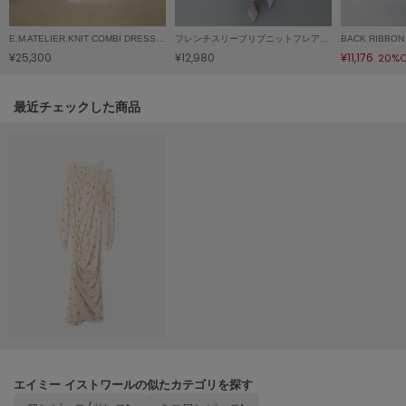
Mila Owen
ミラオーウェン
E.M ATELIER.KNIT COMBI DRESS/イーエムアトリエニットコンビドレス
フレンチスリーブリブニットフレアワンピース
¥25,300
¥12,980
¥11,176
20%O
MOIGE
モワージュ
関連記事
最近チェックした商品
MUCHA
ミュシャ
NEW Balance
ニューバランス
nezu
ネズ
NIKE
ナイキ
NOWNS
ナウンス
エイミー イストワールの似たカテゴリを探す
null.