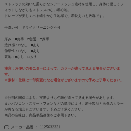
EIMY ISTOIRE
ストレッチの効いた柔らかなシアーメッシュ素材を使用し、身体に優しくフ
エイミー イストワール
ィットしながらもストレスのない着心地。
ドレープが美しく出る軽やかな生地感で、着映え力も抜群です。
emmi
エミ
手洗い可 ドライクリーニング不可
emmi atelier
エミ アトリエ
厚み：■薄手 □普通 □厚手
透け感：□なし ■あり
伸縮性：□なし ■あり
emmi yoga
エミヨガ
裏地：■なし □あり
ETRÉ TOKYO
注意：お使いのモニターによって、カラーが違って見える場合がございま
エトレトウキョウ
す。
※素材・仕様は一部変更になる場合がございますので予めご了承ください。
ey
アイ
※照明の関係により、実際よりも色味が違って見える場合があります。
またパソコン・スマートフォンなどの環境により、若干製品と画像のカラー
が異なる場合もございます。予めご了承ください。
FILA
フィラ
商品の色味は、商品単品画像をご参照下さい。
メーカー品番 ： 1125632321
FRAY I.D