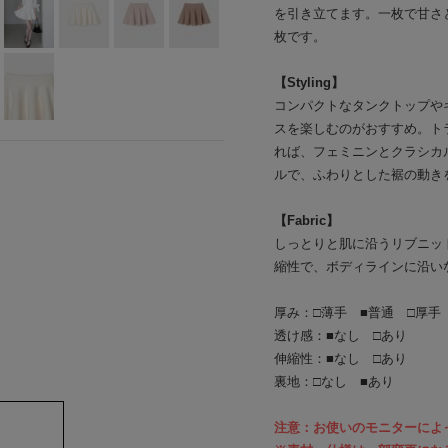
を引き立てます。一枚で甘さ
枚です。
【Styling】
コンパクトなタンクトップや
スを楽しむのがおすすめ。ト
れば、フェミニンとクラシカ
ルで、ふわりとした裾の動き
【Fabric】
しっとりと肌に沿うリブニッ
縮性で、ボディラインに沿い
厚み：□薄手 ■普通 □厚手
透け感：■なし □あり
伸縮性：■なし □あり
裏地：□なし ■あり
注意：お使いのモニターによ