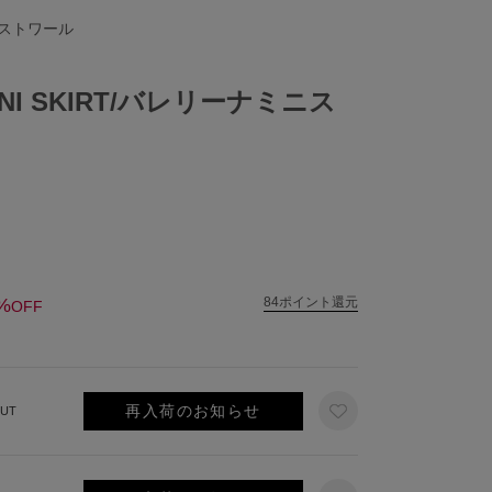
イストワール
MINI SKIRT/バレリーナミニス
%
84ポイント還元
OFF
再入荷のお知らせ
UT