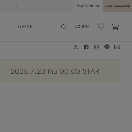
2026.07.28
熊本県熊本地方を震源とする地震の影響によ
USAGI ONLINE
USAGI
0
LOGIN
MAGAZINE
検
お気
カー
索
に入
ト
り
X
facebook
instagram
LINE
mail
BEIGE
F
: △