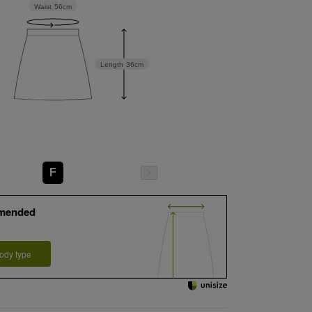
Waist
56cm
Length
36cm
F
mended
ody type