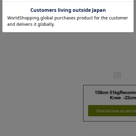
159cm 51kgRecom
Knee -22cm
Find out more on your b