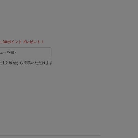
友達に
教える
に30ポイントプレゼント！
ューを書く
ご注文履歴から投稿いただけます