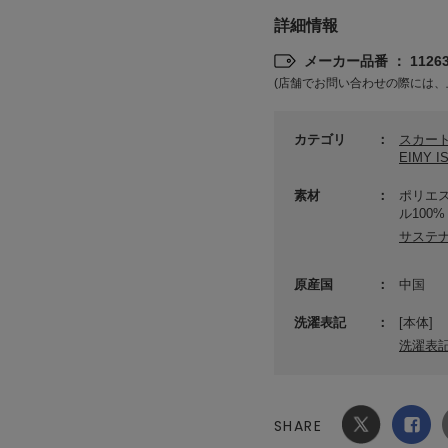
詳細情報
メーカー品番 ： 11263
(店舗でお問い合わせの際には、
カテゴリ
スカー
EIMY 
素材
ポリエス
ル100%
サステ
原産国
中国
洗濯表記
[本体]
洗濯表
SHARE