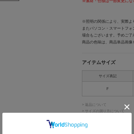
※素材・仕様は一部変更にな
※照明の関係により、実際よ
またパソコン・スマートフォ
場合もございます。予めご了
商品の色味は、商品単品画像
アイテムサイズ
サイズ表記
F
> 返品について
> サイズの測り方について