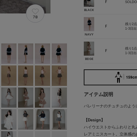
F
SOLDO
BLACK
78
残り2点
F
1-3日
NAVY
残り1点
F
1-3日
BEIGE
159cm
アイテム説明
バレリーナのチュチュのよう
【Design】
ハイウエストからふわりと丸
レアミニスカート。立体感の