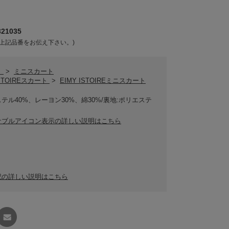
21035
上記品番をお伝え下さい。)
ト
>
ミニスカート
ISTOIREスカート
>
EIMY ISTOIREミニスカート
テル40%、レーヨン30%、綿30%/裏地:ポリエステ
ナブルアイコン表示の詳しい説明はこちら
記の詳しい説明はこちら