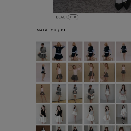
BLACK
F
: ✕
IMAGE
59
/
61