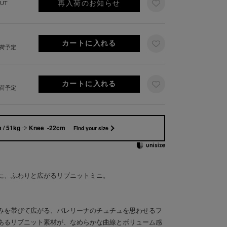
再入荷のお知らせ
UT
出荷予定
出荷予定
 / 51kg
Knee -22cm
Find your size
に、ふわりと広がるリブニットミニ。
みを帯びて広がる、バレリーナのチュチュを思わせるフ
あるリブニット素材が、なめらかな曲線とボリューム感