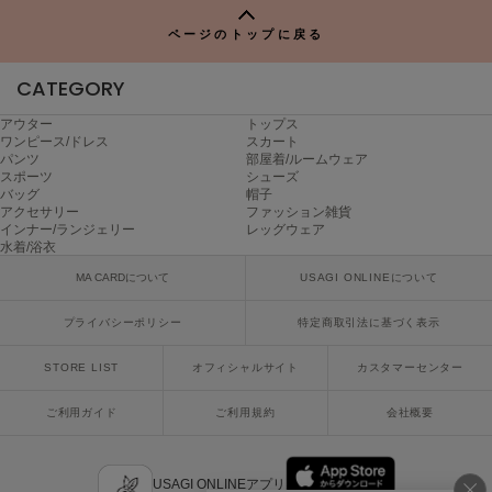
ヌル
ページのトップに戻る
CATEGORY
On
オン
アウター
トップス
ワンピース/ドレス
スカート
Onitsuka Tiger
パンツ
部屋着/ルームウェア
オニツカ タイガー
スポーツ
シューズ
バッグ
帽子
アクセサリー
ファッション雑貨
ORGUE
インナー/ランジェリー
レッグウェア
オルグ
水着/浴衣
MA CARDについて
USAGI ONLINEについて
ORR
オル
プライバシーポリシー
特定商取引法に基づく表示
STORE LIST
オフィシャルサイト
カスタマーセンター
PATRICK
パトリック
ご利用ガイド
ご利用規約
会社概要
Philly chocolate
フィリーチョコレート
USAGI ONLINEアプリ