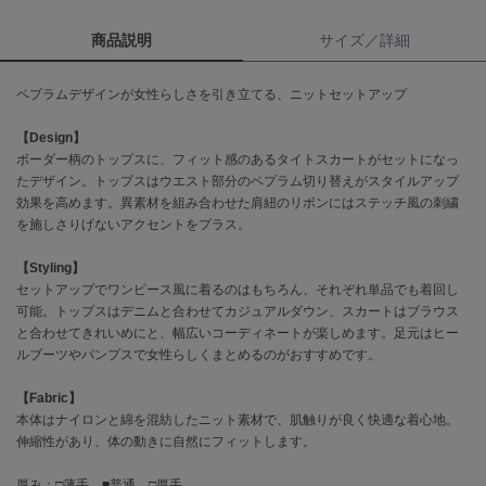
商品説明
サイズ／詳細
célon
セロン
ペプラムデザインが女性らしさを引き立てる、ニットセットアップ
Clarks Premium
クラークス
【Design】
ボーダー柄のトップスに、フィット感のあるタイトスカートがセットになっ
CODE A
たデザイン。トップスはウエスト部分のペプラム切り替えがスタイルアップ
コードエー
効果を高めます。異素材を組み合わせた肩紐のリボンにはステッチ風の刺繍
を施しさりげないアクセントをプラス。
COLE HAAN
コール ハーン
【Styling】
セットアップでワンピース風に着るのはもちろん、それぞれ単品でも着回し
CONVERSE
コンバース
可能。トップスはデニムと合わせてカジュアルダウン、スカートはブラウス
と合わせてきれいめにと、幅広いコーディネートが楽しめます。足元はヒー
ルブーツやパンプスで女性らしくまとめるのがおすすめです。
DANSKIN
【Fabric】
ダンスキン
本体はナイロンと綿を混紡したニット素材で、肌触りが良く快適な着心地。
伸縮性があり、体の動きに自然にフィットします。
厚み：□薄手 ■普通 □厚手