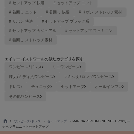
# セットアップ 快適
# セットアップ ニット
Mila Owen
ミラオーウェン
# 着回し ニット
# 着回し 快適
# リボン ストレッチ素材
MOIGE
# リボン 快適
# セットアップ ブラック系
モワージュ
# セットアップ カジュアル
# セットアップ フェミニン
MUCHA
# 着回し ストレッチ素材
ミュシャ
エイミー イストワールの似たカテゴリを探す
NEW Balance
ワンピース/ドレス
ミニワンピース
ニューバランス
膝丈/ミディ丈ワンピース
マキシ丈/ロングワンピース
nezu
ネズ
ドレス
チュニック
セットアップ
オールインワン
その他ワンピース
NIKE
ナイキ
NOWNS
ナウンス
ワンピース/ドレス
セットアップ
MARINA PEPLUM KNIT SET UP/マリー
TO
ナペプラムニットセットアップ
P
null.