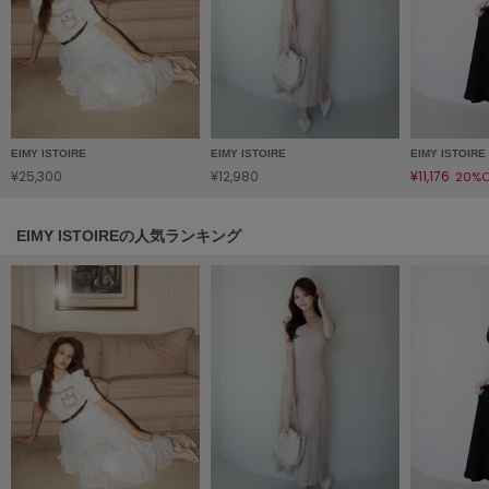
HUNTER
ハンター
HOKA ONEONE
ホカ オネオネ
EIMY ISTOIRE
EIMY ISTOIRE
EIMY ISTOIRE
KEEN
¥25,300
¥12,980
¥11,176
20%O
キーン
EIMY ISTOIREの人気ランキング
LAATO
ラート
le
ル
le coq sportif
ルコックスポルティフ
LeSportsac
レスポートサック