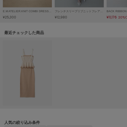
LILY BROWN
リリーブラウン
E.M ATELIER.KNIT COMBI DRESS/イーエムアトリエニットコンビドレス
フレンチスリーブリブニットフレアワンピース
¥25,300
¥12,980
¥11,176
20%O
LILY BROWN Lingerie
リリーブラウンランジェリー
関連記事
最近チェックした商品
LITTLE UNION TOKYO
リトルユニオン トウキョウ
made of Organics
メイドオブオーガニクス
MICHU COQUETTE
ミチュ コケット
MIESROHE
ミースロエ
miies miim
ミーエスミーム
人気の絞り込み条件