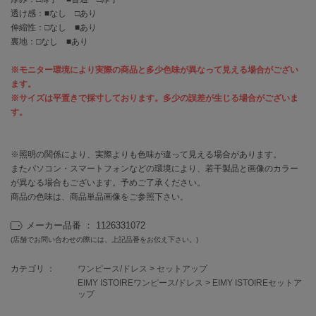
EIMY ISTOIRE
エイミー イストワール
透け感：■なし □あり
伸縮性：□なし ■あり
裏地：□なし ■あり
emmi
エミ
※モニター環境により実際の商品と多少色味が異なって見える場合がござい
emmi atelier
ます。
エミ アトリエ
※サイズは平置きで採寸しております。多少の誤差が生じる場合がございま
す。
emmi yoga
エミヨガ
※照明の関係により、実際よりも色味が違って見える場合があります。
ETRÉ TOKYO
またパソコン・スマートフォンなどの環境により、若干製品と画像のカラー
エトレトウキョウ
が異なる場合もございます。予めご了承ください。
商品の色味は、商品単品画像をご参照下さい。
ey
アイ
メーカー品番 ： 1126331072
(店舗でお問い合わせの際には、上記品番をお伝え下さい。)
FILA
カテゴリ ：
ワンピース/ドレス
>
セットアップ
フィラ
EIMY ISTOIREワンピース/ドレス
>
EIMY ISTOIREセットア
ップ
FRAY I.D