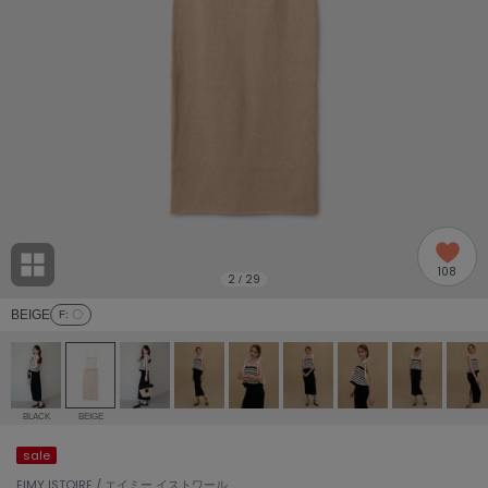
adidas
アディダス
(2005)
adidas by Stella McCartney
アディダス バイ ステラマッカートニー
916)
ALLISON BROWN
アリソンブラウン
07)
amabro
アマブロ
リー (664)
Ame no chi Hare
108
アメノチハレ
2
29
/
ョン雑貨 (865)
BEIGE
F
: 〇
AMOMMA
アモマ
/ランジェリー (127)
ánuans
ェア (121)
アニュアンス
BLACK
BEIGE
ànuke
sale
 (124)
アンヌーク
EIMY ISTOIRE / エイミー イストワール