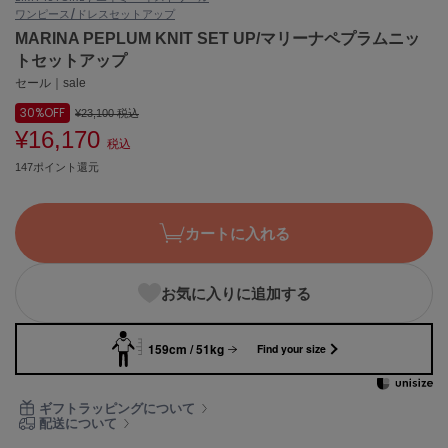
ワンピース/ドレス
セットアップ
ASICS
アシックス
MARINA PEPLUM KNIT SET UP/マリーナペプラムニッ
トセットアップ
セール｜sale
30%
OFF
Ballelite
¥23,100
税込
バレリット
¥16,170
税込
147ポイント還元
BANDOLIER
バンドリヤー
Barbour
カートに入れる
バブアー
Beyond Closet
お気に入りに追加する
ビヨンドクローゼット
159cm / 51kg
Find your size
Calvin Klein
カルバン・クライン
ギフトラッピングについて
配送について
CELFORD
セルフォード