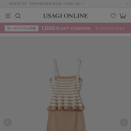
2026.07.29
令和8年熊本地震 被災地への支援に関して
0
MEN
MEN
KIDS
KIDS
BABY
BABY
BEAUTY
BEAUTY
LIFE STYLE
LIFE STYLE
検索
お気
カー
に入
ト
り
(715)
(3074)
B
C
D
E
F
G
I
J
K
L
M
N
ス/ドレス (1179)
P
Q
R
S
T
U
(570)
その
W
X
Y
Z
他
890)
ルームウェア (535)
ACYM
アシーム
(121)