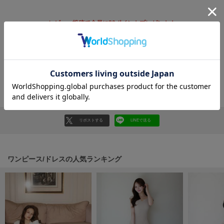
フレイアイディー
FURFUR
レビュー投稿で全員に30ポイントプレゼント！
ファーファー
レビューを書く
レビューはマイページのご注文履歴から投稿いただけます
gelato pique
ジェラート ピケ
返品・キャンセルについて
GELATO PIQUE CAT&DOG
ジェラート ピケ キャットアンドドッグ
リポストする
LINEで送る
gelato pique Sleep
ジェラート ピケ スリープ
GRAMICCI
ワンピース/ドレスの人気ランキング
グラミチ
Henon.
へノン