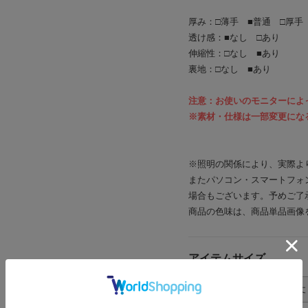
厚み：□薄手 ■普通 □厚手
透け感：■なし □あり
伸縮性：□なし ■あり
裏地：□なし ■あり
注意：お使いのモニターによ
※素材・仕様は一部変更にな
※照明の関係により、実際よ
またパソコン・スマートフォ
場合もございます。予めご了
商品の色味は、商品単品画像
アイテムサイズ
サイズ表記
着丈