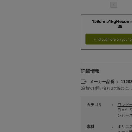
159cm 51kgRecom
38
Find out more on your b
詳細情報
メーカー品番 ： 11263
(店舗でお問い合わせの際には、
カテゴリ
ワンピ
EIMY 
ンピー
素材
ポリエス
ュール部