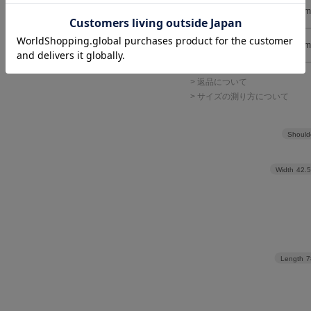
36
78cm
38
80cm
> 返品について
> サイズの測り方について
Should
Width
42.
Length
7