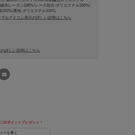
/刺繍糸レーヨン100%/レース部分:ポリエステル100%/
綿100%/裏地:ポリエステル100%
ナブルアイコン表示の詳しい説明はこちら
記の詳しい説明はこちら
友達に
教える
に30ポイントプレゼント！
ューを書く