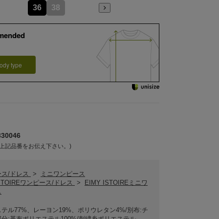
36
38
mended
ody type
30046
上記品番をお伝え下さい。)
ース/ドレス
>
ミニワンピース
ISTOIREワンピース/ドレス
>
EIMY ISTOIREミニワ
ス
テル77%、レーヨン19%、ポリウレタン4%/別布:チ
分:基布ポリエステル100%/刺繍糸ポリエステル