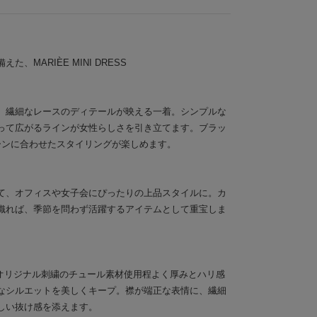
、MARIÈE MINI DRESS
、繊細なレースのディテールが映える一着。シンプルな
って広がるラインが女性らしさを引き立てます。ブラッ
ーンに合わせたスタイリングが楽しめます。
て、オフィスや女子会にぴったりの上品スタイルに。カ
織れば、季節を問わず活躍するアイテムとして重宝しま
ったオリジナル刺繍のチュール素材使用程よく厚みとハリ感
なシルエットを美しくキープ。襟が端正な表情に、繊細
しい抜け感を添えます。