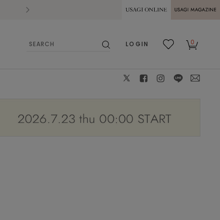
2026.07.28
熊本県熊本地方を震源とする地震の影響によ
USAGI ONLINE
USAGI
0
LOGIN
MAGAZINE
検
お気
カー
索
に入
ト
り
X
facebook
instagram
LINE
mail
イズ：36 骨格タイプ：ナ
モデル身長：177cm 着用カラー：GREY 着用サイズ