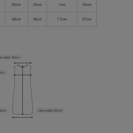
85cm
35cm
7cm
65cm
88cm
36cm
7.5cm
67cm
er width
35cm
5cm
8cm
Hem width
65cm