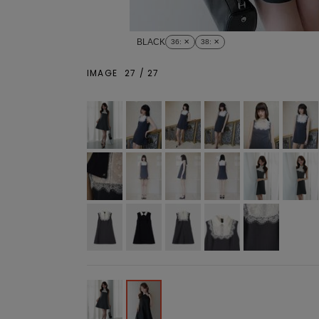
BLACK
36
: ✕
38
: ✕
IMAGE
27
/
27