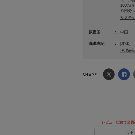
100%
衿部分:
サステ
原産国
中国
洗濯表記
[本体]
洗濯表
SHARE
Xでシ
facebook
ェア
でシェ
ア
レビュー投稿で全員
レビ