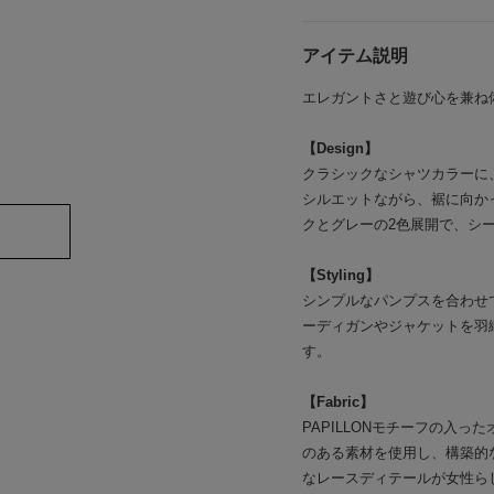
アイテム説明
エレガントさと遊び心を兼ね備えた
【Design】
クラシックなシャツカラーに
シルエットながら、裾に向か
クとグレーの2色展開で、シ
【Styling】
シンプルなパンプスを合わせ
ーディガンやジャケットを羽
す。
【Fabric】
PAPILLONモチーフの入
のある素材を使用し、構築的
なレースディテールが女性ら