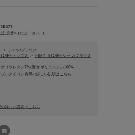
10577
上記品番をお伝え下さい。)
ス
>
シャツ/ブラウス
ISTOIREトップス
>
EIMY ISTOIREシャツ/ブラウス
、ポリウレタン7%/裏地:ポリエステル100%
ナブルアイコン表示の詳しい説明はこちら
記の詳しい説明はこちら