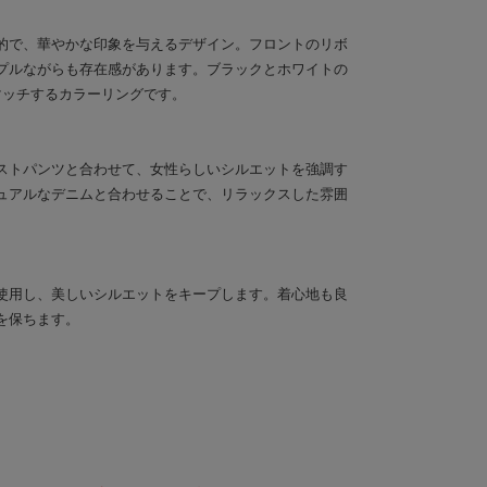
的で、華やかな印象を与えるデザイン。フロントのリボ
プルながらも存在感があります。ブラックとホワイトの
マッチするカラーリングです。
ストパンツと合わせて、女性らしいシルエットを強調す
ュアルなデニムと合わせることで、リラックスした雰囲
使用し、美しいシルエットをキープします。着心地も良
を保ちます。