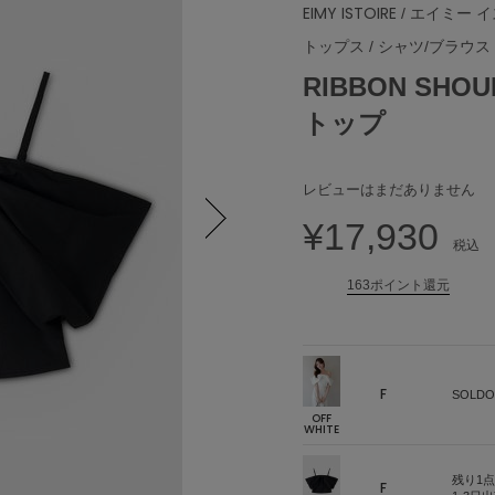
EIMY ISTOIRE
/ エイミー 
トップス
/
シャツ/ブラウス
RIBBON SH
トップ
レビューはまだありません
¥17,930
税込
Next
163ポイント還元
F
SOLDO
OFF
WHITE
残り1点
F