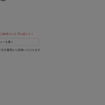
友達に
教える
に30ポイントプレゼント！
ューを書く
ご注文履歴から投稿いただけます