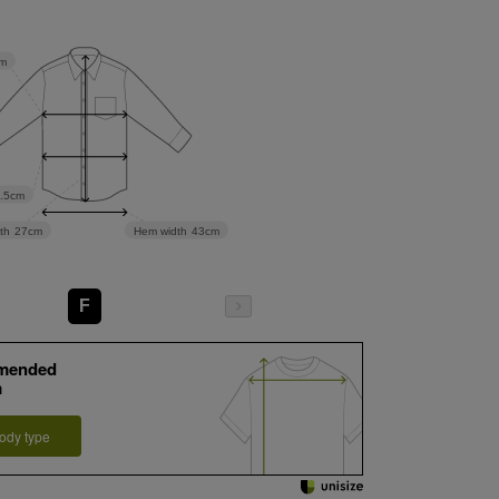
m
.5cm
th
27cm
Hem width
43cm
F
mended
m
ody type