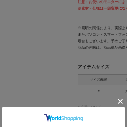
注意：お使いのモニターによ
※素材・仕様は一部変更にな
※照明の関係により、実際よ
またパソコン・スマートフォ
場合もございます。予めご了
商品の色味は、商品単品画像
アイテムサイズ
サイズ表記
F
> 返品について
> サイズの測り方について