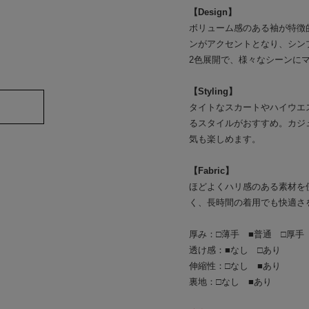
【Design】
ボリューム感のある袖が特徴
ンがアクセントとなり、シン
2色展開で、様々なシーンに
【Styling】
タイトなスカートやハイウエ
るスタイルがおすすめ。カジ
気も楽しめます。
【Fabric】
ほどよくハリ感のある素材を
く、長時間の着用でも快適さ
厚み：□薄手 ■普通 □厚手
透け感：■なし □あり
伸縮性：□なし ■あり
裏地：□なし ■あり