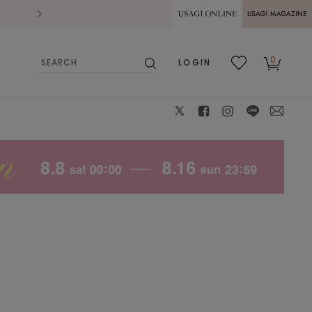
2026.07.28
熊本県熊本地方を震源とする地震の影響によ
USAGI ONLINE
USAGI
0
LOGIN
MAGAZINE
検
お気
カー
索
に入
ト
り
X
facebook
instagram
LINE
mail
タイプ：ナチュラル パーソ
モデル身長：176cm 着用カラー：WHITE