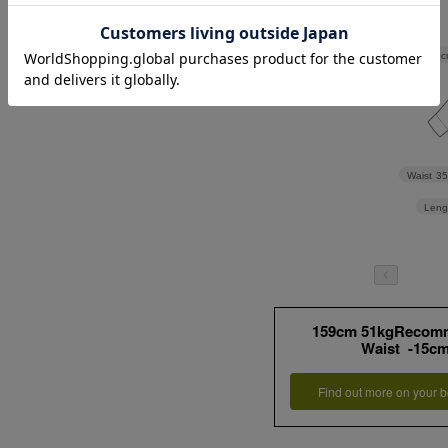
Width
39c
Waist
35
Leng
159cm 51kgRecom
Waist -15c
Find out more on your b