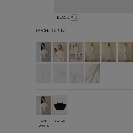
BLACK
F
: △
IMAGE
16
/
16
OFF
BLACK
WHITE