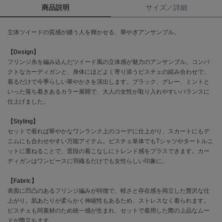
商品説明
サイズ／詳細
célon
セロン
立体ツイードの質感が纏う人を輝かせる、華やぎアンサンブル。
Clarks Premium
【Design】
クラークス
フリンジ糸を編み込んだツイード風の立体感が魅力のアンサンブル。コンパ
クトなカーディガンと、身体にほどよく寄り添うビスチェの組み合わせで、
CODE A
着るだけで今季らしい華やかさを演出します。ブラック、グレー、ミントと
コードエー
いった落ち着きあるカラー展開で、大人の女性が取り入れやすいバランスに
仕上げました。
COLE HAAN
コール ハーン
【Styling】
セットで着れば華やかなワンランク上のコーデに仕上がり、スカートにもデ
CONVERSE
コンバース
ニムにも合わせやすい万能アイテム。ビスチェ単体でもTシャツやタートルニ
ットに重ねることで、普段の着こなしにトレンド感をプラスできます。カー
ディガンはワンピースに羽織るだけでも女性らしい印象に。
DANSKIN
【Fabric】
ダンスキン
表面に凹凸のあるフリンジ編みが特徴で、軽さと存在感を両立した贅沢な仕
上がり。肌あたりが柔らかく伸縮性もあるため、ストレスなく着られます。
ビスチェも同素材のため統一感が生まれ、セットで着用した際の上品なムー
ドが際立ちます。