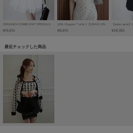
LILY BROWN
リリーブラウン
LILY BROWN Lingerie
ORGANZA COMBI KNIT DRESS/オーガンジーコンビニットドレス
10th Chapter T shirt 1【USAGI ONLINE限定カラーあり】
リリーブラウンランジェリー
¥19,910
¥8,910
¥26,180
LITTLE UNION TOKYO
リトルユニオン トウキョウ
関連記事
最近チェックした商品
made of Organics
メイドオブオーガニクス
MICHU COQUETTE
ミチュ コケット
MIESROHE
ミースロエ
miies miim
ミーエスミーム