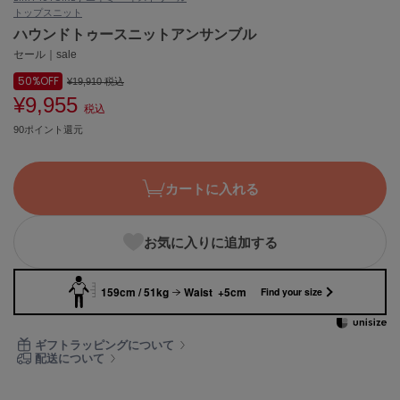
トップス
ニット
ASICS
アシックス
ハウンドトゥースニットアンサンブル
セール｜sale
50%
OFF
¥19,910
税込
¥9,955
Ballelite
税込
バレリット
90ポイント還元
BANDOLIER
バンドリヤー
カートに入れる
Barbour
バブアー
お気に入りに追加する
Beyond Closet
ビヨンドクローゼット
159cm / 51kg
Waist +5cm
Find your size
Calvin Klein
ギフトラッピングについて
カルバン・クライン
配送について
CELFORD
セルフォード