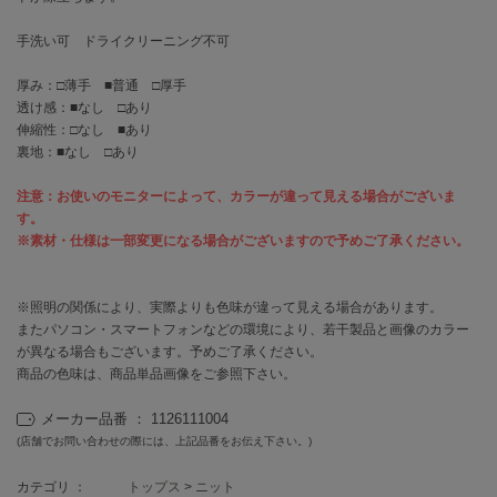
EIMY ISTOIRE
エイミー イストワール
手洗い可 ドライクリーニング不可
emmi
エミ
厚み：□薄手 ■普通 □厚手
透け感：■なし □あり
伸縮性：□なし ■あり
emmi atelier
エミ アトリエ
裏地：■なし □あり
emmi yoga
注意：お使いのモニターによって、カラーが違って見える場合がございま
エミヨガ
す。
※素材・仕様は一部変更になる場合がございますので予めご了承ください。
ETRÉ TOKYO
エトレトウキョウ
※照明の関係により、実際よりも色味が違って見える場合があります。
ey
またパソコン・スマートフォンなどの環境により、若干製品と画像のカラー
アイ
が異なる場合もございます。予めご了承ください。
商品の色味は、商品単品画像をご参照下さい。
メーカー品番 ： 1126111004
FILA
フィラ
(店舗でお問い合わせの際には、上記品番をお伝え下さい。)
FRAY I.D
カテゴリ ：
トップス
>
ニット