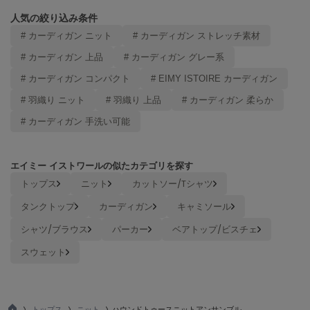
Mila Owen
ミラオーウェン
人気の絞り込み条件
# カーディガン ニット
# カーディガン ストレッチ素材
MOIGE
モワージュ
# カーディガン 上品
# カーディガン グレー系
# カーディガン コンパクト
# EIMY ISTOIRE カーディガン
MUCHA
ミュシャ
# 羽織り ニット
# 羽織り 上品
# カーディガン 柔らか
# カーディガン 手洗い可能
NEW Balance
ニューバランス
エイミー イストワールの似たカテゴリを探す
トップス
ニット
カットソー/Tシャツ
nezu
ネズ
タンクトップ
カーディガン
キャミソール
シャツ/ブラウス
パーカー
ベアトップ/ビスチェ
NIKE
ナイキ
スウェット
NOWNS
ナウンス
null.
トップス
ニット
ハウンドトゥースニットアンサンブル