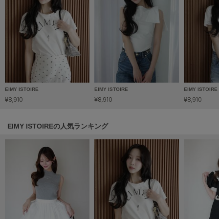
HUNTER
ハンター
HOKA ONEONE
ホカ オネオネ
KEEN
キーン
EIMY ISTOIRE
EIMY ISTOIRE
EIMY ISTOIRE
¥8,910
¥8,910
¥8,910
LAATO
EIMY ISTOIREの人気ランキング
ラート
le
ル
le coq sportif
ルコックスポルティフ
LeSportsac
レスポートサック