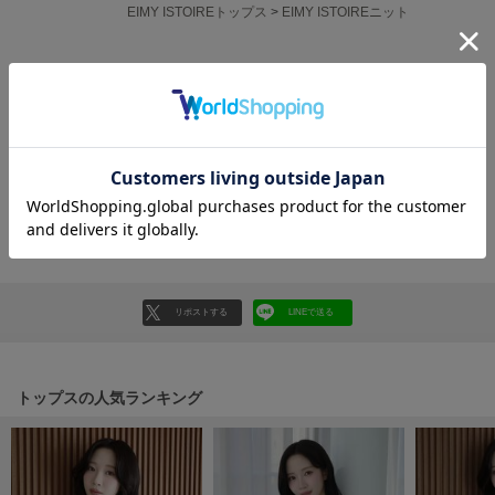
フレイアイディー
EIMY ISTOIREトップス
>
EIMY ISTOIREニット
FURFUR
ファーファー
レビュー投稿で全員に30ポイントプレゼント！
レビューを書く
gelato pique
ジェラート ピケ
レビューはマイページのご注文履歴から投稿いただけます
GELATO PIQUE CAT&DOG
返品・キャンセルについて
ジェラート ピケ キャットアンドドッグ
gelato pique Sleep
ジェラート ピケ スリープ
リポストする
LINEで送る
GRAMICCI
グラミチ
トップスの人気ランキング
Henon.
へノン