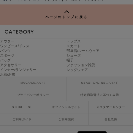
ヌル
TO
P
ページのトップに戻る
On
オン
CATEGORY
アウター
トップス
Onitsuka Tiger
ワンピース/ドレス
スカート
オニツカ タイガー
パンツ
部屋着/ルームウェア
スポーツ
シューズ
ORGUE
バッグ
帽子
オルグ
アクセサリー
ファッション雑貨
インナー/ランジェリー
レッグウェア
水着/浴衣
ORR
オル
MA CARDについて
USAGI ONLINEについて
プライバシーポリシー
特定商取引法に基づく表示
PATRICK
STORE LIST
オフィシャルサイト
カスタマーセンター
パトリック
ご利用ガイド
ご利用規約
会社概要
Philly chocolate
フィリーチョコレート