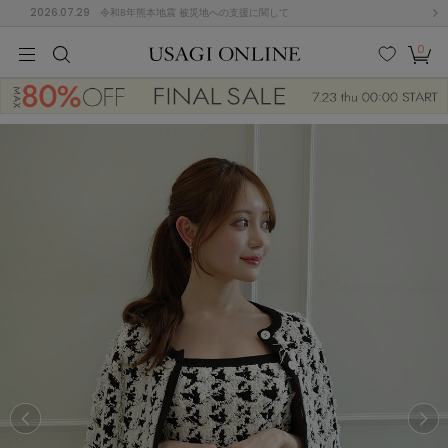
2026.07.29
令和8年熊本地震 被災地への支援に関して
0
MEN
MEN
KIDS
KIDS
BABY
BABY
BEAUTY
BEAUTY
LIFE STYLE
LIFE STYLE
検索
お気
カー
に入
ト
り
(646)
(2888)
B
C
D
E
F
G
I
J
K
L
M
N
ス/ドレス (1134)
P
Q
R
S
T
U
(543)
その
W
X
Y
Z
他
847)
ルームウェア (534)
ACYM
アシーム
(121)