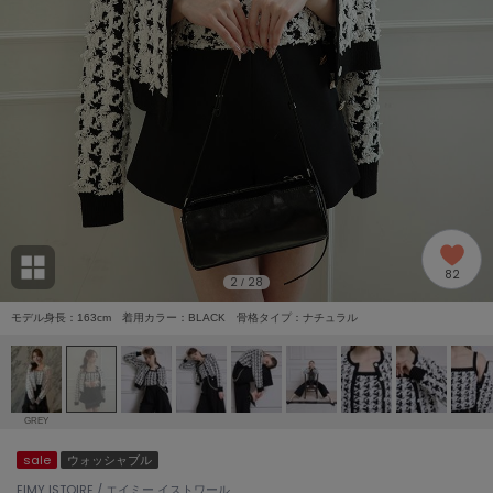
adidas
アディダス
(1978)
adidas by Stella McCartney
アディダス バイ ステラマッカートニー
858)
ALLISON BROWN
アリソンブラウン
97)
amabro
アマブロ
リー (632)
Ame no chi Hare
82
アメノチハレ
2
28
/
ョン雑貨 (842)
モデル身長：163cm 着用カラー：BLACK 骨格タイプ：ナチュラル
AMOMMA
アモマ
/ランジェリー (127)
ánuans
ェア (119)
アニュアンス
GREY
ànuke
sale
ウォッシャブル
 (124)
アンヌーク
EIMY ISTOIRE / エイミー イストワール