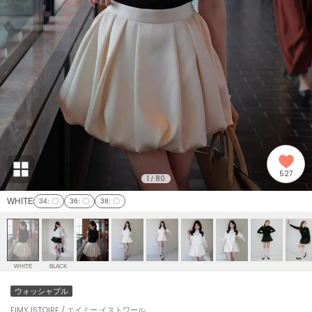
adidas
アディダス
(2008)
adidas by Stella McCartney
アディダス バイ ステラマッカートニー
914)
ALLISON BROWN
アリソンブラウン
03)
amabro
アマブロ
リー (655)
Ame no chi Hare
527
アメノチハレ
1
80
/
ョン雑貨 (848)
WHITE
34
: 〇
36
: 〇
38
: 〇
AMOMMA
アモマ
/ランジェリー (127)
ánuans
ェア (124)
アニュアンス
WHITE
BLACK
ànuke
ウォッシャブル
 (121)
アンヌーク
EIMY ISTOIRE / エイミー イストワール