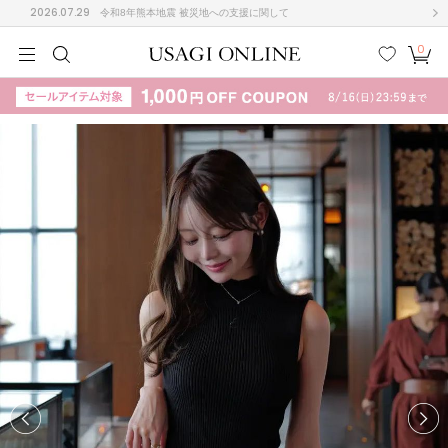
2026.07.29
令和8年熊本地震 被災地への支援に関して
0
MEN
MEN
KIDS
KIDS
BABY
BABY
BEAUTY
BEAUTY
LIFE STYLE
LIFE STYLE
検索
お気
カー
に入
ト
り
(708)
(3024)
B
C
D
E
F
G
I
J
K
L
M
N
ス/ドレス (1160)
P
Q
R
S
T
U
(561)
その
W
X
Y
Z
他
882)
ルームウェア (541)
ACYM
アシーム
(121)