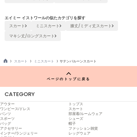
Sneakers by emmi
スニーカーズ バイ エミ
エイミー イストワールの似たカテゴリを探す
スカート
ミニスカート
膝丈/ミディ丈スカート
Snow Peak
スノーピーク
マキシ丈/ロングスカート
SNIDEL
スナイデル
スカート
ミニスカート
サテンバルーンスカート
SNIDEL HOME
TO
スナイデル ホーム
P
ページのトップに戻る
SOFER
ソフェル
CATEGORY
SOMEWHERE BUTTER.
サムウェアバター
アウター
トップス
ワンピース/ドレス
スカート
パンツ
部屋着/ルームウェア
SORIN
スポーツ
シューズ
ソリン
バッグ
帽子
アクセサリー
ファッション雑貨
Stylevoice for xxx
インナー/ランジェリー
レッグウェア
スタイルヴォイスフォー