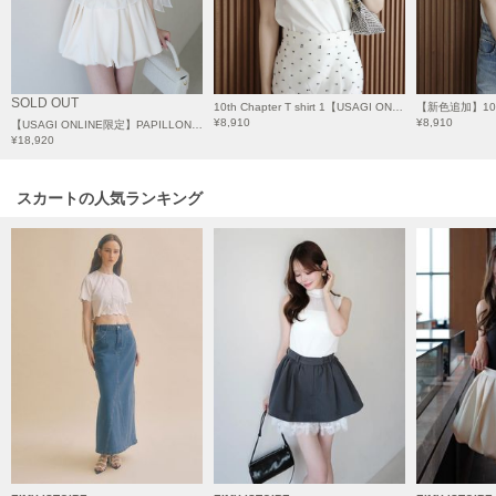
Mila Owen
ミラオーウェン
MOIGE
モワージュ
SOLD OUT
10th Chapter T shirt 1【USAGI ONLINE限定カラーあり】
¥8,910
¥8,910
【USAGI ONLINE限定】PAPILLON ATTACHED CARDIGAN/パピヨンアタッチドカーディガン
MUCHA
¥18,920
ミュシャ
スカートの人気ランキング
NEW Balance
ニューバランス
nezu
ネズ
NIKE
ナイキ
NOWNS
ナウンス
null.