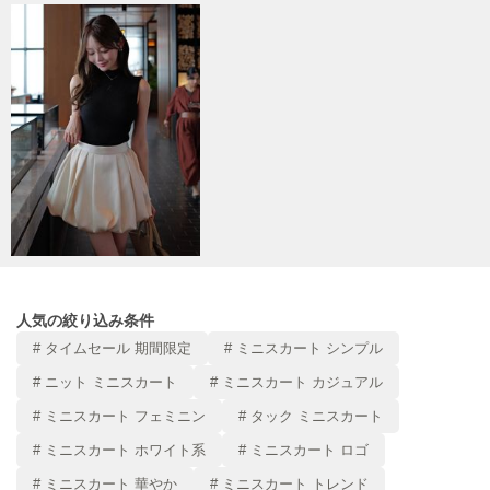
poláura
ポローラ
PUMA
プーマ
Reebok
リーボック
SALOMON
サロモン
人気の絞り込み条件
sanrio house
# タイムセール 期間限定
# ミニスカート シンプル
サンリオハウス
# ニット ミニスカート
# ミニスカート カジュアル
SESAME STREET MARKET
# ミニスカート フェミニン
# タック ミニスカート
セサミストリートマーケット
# ミニスカート ホワイト系
# ミニスカート ロゴ
SHAKA
シャカ
# ミニスカート 華やか
# ミニスカート トレンド