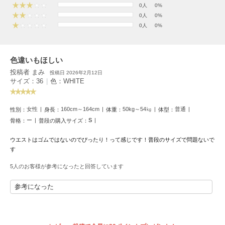
HUNTER
0人
0%
ハンター
0人
0%
0人
0%
HOKA ONEONE
ホカ オネオネ
色違いもほしい
投稿者 まみ
投稿日 2026年2月12日
KEEN
サイズ：36
|
色：WHITE
キーン
女性
160cm～164cm
50kg～54㎏
普通
性別：
身長：
体重：
体型：
ー
S
骨格：
普段の購入サイズ：
LAATO
ラート
ウエストはゴムではないのでぴったり！って感じです！普段のサイズで問題ないで
す
le
ル
5人のお客様が参考になったと回答しています
le coq sportif
参考になった
ルコックスポルティフ
LeSportsac
レスポートサック