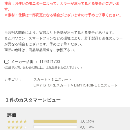
フレイアイディー
注意：お使いのモニターによって、カラーが違って見える場合がございま
す。
FURFUR
※素材・仕様は一部変更になる場合がございますので予めご了承ください。
ファーファー
※照明の関係により、実際よりも色味が違って見える場合があります。
またパソコン・スマートフォンなどの環境により、若干製品と画像のカラー
gelato pique
ジェラート ピケ
が異なる場合もございます。予めご了承ください。
商品の色味は、商品単品画像をご参照下さい。
GELATO PIQUE CAT&DOG
ジェラート ピケ キャットアンドドッグ
メーカー品番 ： 1126121700
(店舗でお問い合わせの際には、上記品番をお伝え下さい。)
gelato pique Sleep
ジェラート ピケ スリープ
カテゴリ ：
スカート
>
ミニスカート
EIMY ISTOIREスカート
>
EIMY ISTOIREミニスカート
GRAMICCI
グラミチ
1 件のカスタマーレビュー
評価
Henon.
へノン
1人
100%
0人
0%