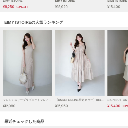
EIMY ISTOIRE
EIMY ISTOIRE
EIMY ISTOIRE
ヌル
¥8,250
¥18,920
¥15,400
50%OFF
EIMY ISTOIREの人気ランキング
On
オン
Onitsuka Tiger
オニツカ タイガー
ORGUE
オルグ
ORR
オル
PATRICK
フレンチスリーブリブニットフレアワンピース
【USAGI ONLINE限定カラー】RIBBON SHOULDER CUT DRESS/リボンショルダーカットドレス
パトリック
¥12,980
¥15,950
¥15,400
30
Philly chocolate
フィリーチョコレート
関連記事
最近チェックした商品