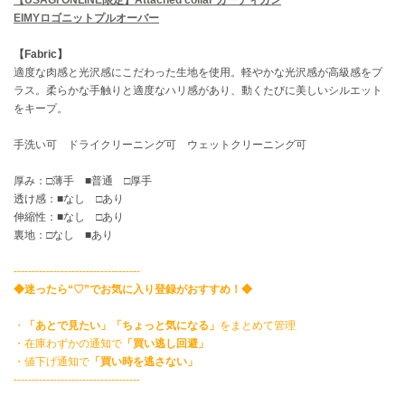
EIMY ISTOIRE
エイミー イストワール
EIMYロゴニットプルオーバー
【Fabric】
emmi
エミ
適度な肉感と光沢感にこだわった生地を使用。軽やかな光沢感が高級感をプ
ラス。柔らかな手触りと適度なハリ感があり、動くたびに美しいシルエット
emmi atelier
をキープ。
エミ アトリエ
手洗い可 ドライクリーニング可 ウェットクリーニング可
emmi yoga
エミヨガ
厚み：□薄手 ■普通 □厚手
透け感：■なし □あり
ETRÉ TOKYO
伸縮性：■なし □あり
エトレトウキョウ
裏地：□なし ■あり
ey
-----------------------------------
アイ
◆迷ったら“♡”でお気に入り登録がおすすめ！◆
・
「あとで見たい」「ちょっと気になる」
をまとめて管理
FILA
・在庫わずかの通知で
「買い逃し回避」
フィラ
・値下げ通知で
「買い時を逃さない」
-----------------------------------
FRAY I.D