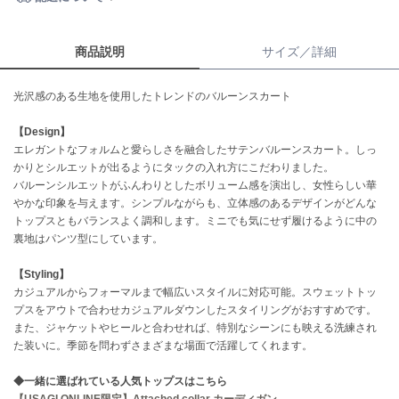
célon
セロン
商品説明
サイズ／詳細
Clarks Premium
光沢感のある生地を使用したトレンドのバルーンスカート
クラークス
【Design】
CODE A
エレガントなフォルムと愛らしさを融合したサテンバルーンスカート。しっ
コードエー
かりとシルエットが出るようにタックの入れ方にこだわりました。
バルーンシルエットがふんわりとしたボリューム感を演出し、女性らしい華
COLE HAAN
コール ハーン
やかな印象を与えます。シンプルながらも、立体感のあるデザインがどんな
トップスともバランスよく調和します。ミニでも気にせず履けるように中の
裏地はパンツ型にしています。
CONVERSE
コンバース
【Styling】
カジュアルからフォーマルまで幅広いスタイルに対応可能。スウェットトッ
プスをアウトで合わせカジュアルダウンしたスタイリングがおすすめです。
DANSKIN
また、ジャケットやヒールと合わせれば、特別なシーンにも映える洗練され
ダンスキン
た装いに。季節を問わずさまざまな場面で活躍してくれます。
◆一緒に選ばれている人気トップスはこちら
【USAGI ONLINE限定】Attached collar カーディガン