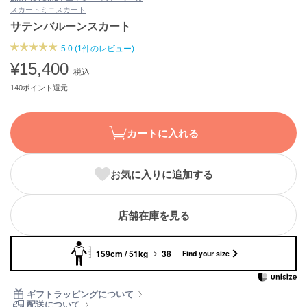
スカート
ミニスカート
ASICS
アシックス
サテンバルーンスカート
5.0 (1件のレビュー)
¥15,400
税込
Ballelite
バレリット
140ポイント還元
BANDOLIER
バンドリヤー
カートに入れる
Barbour
バブアー
お気に入りに追加する
Beyond Closet
ビヨンドクローゼット
店舗在庫を見る
159cm / 51kg
38
Find your size
Calvin Klein
カルバン・クライン
ギフトラッピングについて
CELFORD
配送について
セルフォード