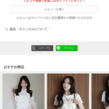
レビュー投稿で全員に30ポイントプレゼント！
LILY BROWN
レビューを書く
リリーブラウン
レビューはマイページのご注文履歴から投稿いただけます
LILY BROWN Lingerie
リリーブラウンランジェリー
返品・キャンセルについて
LITTLE UNION TOKYO
リトルユニオン トウキョウ
リポストする
LINEで送る
made of Organics
メイドオブオーガニクス
おすすめ商品
MICHU COQUETTE
ミチュ コケット
MIESROHE
ミースロエ
miies miim
ミーエスミーム