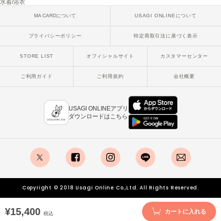
水着/浴衣
MA CARDについて
USAGI ONLINEについて
SUICOKE
スイコック
プライバシーポリシー
特定商取引法に基づく表示
SUPERGA
スペルガ
STORE LIST
オフィシャルサイト
カスタマーセンター
swanë
ご利用ガイド
ご利用規約
会社概要
スワネ
USAGI ONLINEアプリ
ダウンロードはこちら
TAW&TOE
トーアンドトー
TEVA
テバ
x
facebook
instagram
LINE
mail
The Barnnet
ザバーネット
Copyright © 2018 Usagi Online Co.,Ltd. All Rights Reserved.
THE NORTH FACE
¥15,400
カートに入れる
ザ・ノース・フェイス
税込