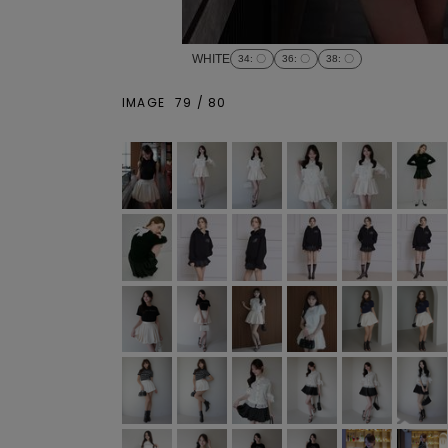
WHITE
34
: 〇
36
: 〇
38
: 〇
IMAGE
79
/
80