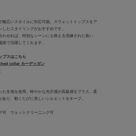
で幅広いスタイルに対応可能。スウェットトップスをア
ンしたスタイリングがおすすめです。
合わせれば、特別なシーンにも映える洗練された装い
場面で活躍してくれます。
ップスはこちら
ched collar カーディガン
ー
った生地を使用。軽やかな光沢感が高級感をプラス。柔
があり、動くたびに美しいシルエットをキープ。
グ可 ウェットクリーニング可