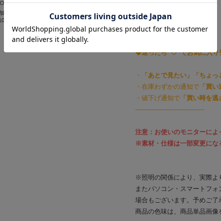
TOIRE
EIMY ISTOIRE
伸縮性：■なし □あり
10th Chapter
EIMYロゴボーダーニット
裏地：□なし ■あり
 3/10thチャプターT
プルオーバー
¥13,200
-----------------------------------
◆迷ったら“♡”でお気に入
・
「あとで見たい」「ちょっ
・在庫わずかの通知で
「買い
・値下げ通知で
「買い時を逃
-----------------------------------
注意：お使いのモニターによ
※素材・仕様は一部変更にな
※照明の関係により、実際よ
またパソコン・スマートフォ
場合もございます。予めご了
商品の色味は、商品単品画像