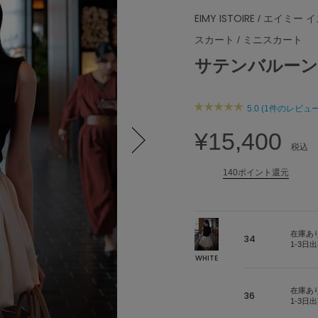
EIMY ISTOIRE
/ エイミー 
スカート
/
ミニスカート
サテンバルーン
5.0 (1件のレビュー
¥15,400
税込
Next
140ポイント還元
在庫あ
34
1-3日
WHITE
在庫あ
36
1-3日