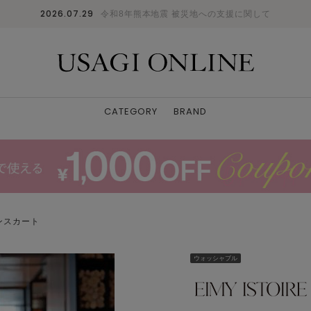
2026.07.29
令和8年熊本地震 被災地への支援に関して
CATEGORY
BRAND
ンスカート
ウォッシャブル
BLACK
34
: 〇
36
: 〇
38
: 〇