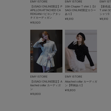
EIMY ISTOIRE
EIMY ISTOIRE
EIMY IS
【USAGI ONLINE限定】P
10th Chapter T shirt 1【U
【新色追加】
APILLON ATTACHED CA
SAGI ONLINE限定カラー
T shirt
RDIGAN/パピヨンアタッ
あり】
シャツ3
チドカーディガン
¥8,910
¥8,910
¥18,920
EIMY ISTOIRE
EIMY ISTOIRE
【USAGI ONLINE限定】A
Attached collar カーディガ
ttached collar カーディガ
ン【即納あり】
ン
¥19,800
¥19,800