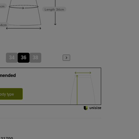
5cm
Length
34cm
54cm
34
36
38
mended
ody type
21700