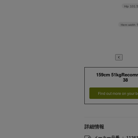
Hip
101.
Hem width
159cm 51kgRecom
38
Find out more on your b
詳細情報
メーカー品番 ： 11261