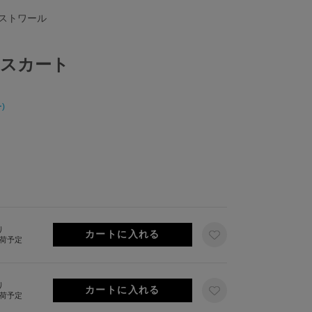
イストワール
スカート
)
り
出荷予定
り
出荷予定