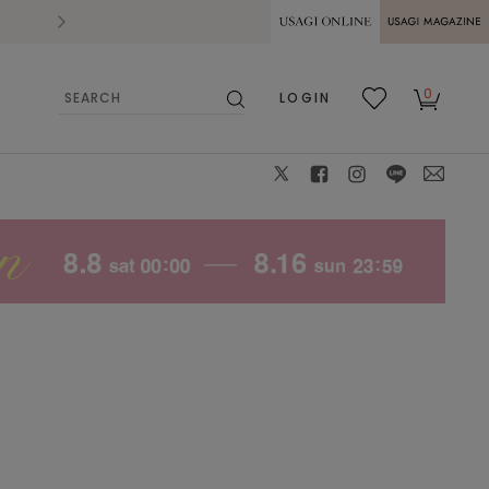
2026.07.28
熊本県熊本地方を震源とする地震の影響によ
USAGI ONLINE
USAGI
0
LOGIN
MAGAZINE
検
お気
カー
索
に入
ト
り
X
facebook
instagram
LINE
mail