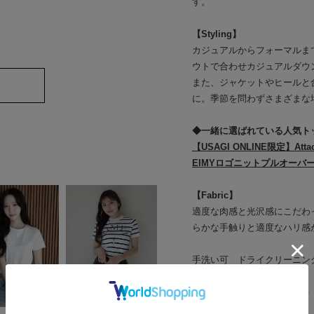
す。
【Styling】
カジュアルからフォーマルま
ウトで合わせカジュアルダウ
また、ジャケットやヒールと
に。季節を問わずさまざまな
◆一緒に選ばれている人気ト
【USAGI ONLINE限定】Atta
EIMYロゴニットプルオーバ
【Fabric】
適度な肉感と光沢感にこだわ
らかな手触りと適度なハリ感
手洗い可 ドライクリーニン
厚み：□薄手 ■普通 □厚手
SOLD OUT
透け感：■なし □あり