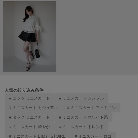
poláura
ポローラ
PUMA
プーマ
Reebok
リーボック
SALOMON
サロモン
人気の絞り込み条件
sanrio house
# ニット ミニスカート
# ミニスカート シンプル
サンリオハウス
# ミニスカート カジュアル
# ミニスカート フェミニン
SESAME STREET MARKET
# タック ミニスカート
# ミニスカート ホワイト系
セサミストリートマーケット
# ミニスカート 華やか
# ミニスカート トレンド
SHAKA
シャカ
# ミニスカート EIMY ISTOIRE
# ミニスカート ロゴ