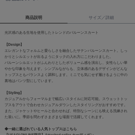
célon
セロン
商品説明
サイズ／詳細
Clarks Premium
光沢感のある生地を使用したトレンドのバルーンスカート
クラークス
【Design】
CODE A
エレガントなフォルムと愛らしさを融合したサテンバルーンスカート。しっ
コードエー
かりとシルエットが出るようにタックの入れ方にこだわりました。
バルーンシルエットがふんわりとしたボリューム感を演出し、女性らしい華
COLE HAAN
コール ハーン
やかな印象を与えます。シンプルながらも、立体感のあるデザインがどんな
トップスともバランスよく調和します。ミニでも気にせず履けるように中の
裏地はパンツ型にしています。
CONVERSE
コンバース
【Styling】
カジュアルからフォーマルまで幅広いスタイルに対応可能。スウェットトッ
プスをアウトで合わせカジュアルダウンしたスタイリングがおすすめです。
DANSKIN
また、ジャケットやヒールと合わせれば、特別なシーンにも映える洗練され
ダンスキン
た装いに。季節を問わずさまざまな場面で活躍してくれます。
◆一緒に選ばれている人気トップスはこちら
【USAGI ONLINE限定】Attached collar カーディガン