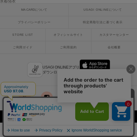
水着/浴衣
MA CARDについて
USAGI ONLINEについて
SUICOKE
スイコック
プライバシーポリシー
特定商取引法に基づく表示
SUPERGA
スペルガ
STORE LIST
オフィシャルサイト
カスタマーセンター
swanë
ご利用ガイド
ご利用規約
会社概要
スワネ
USAGI ONLINEアプリ
ダウンロードはこちら
TAW&TOE
トーアンドトー
TEVA
テバ
x
facebook
instagram
LINE
mail
The Barnnet
ザバーネット
Copyright © 2018 Usagi Online Co.,Ltd. All Rights Reserved.
THE NORTH FACE
¥15,400
カートに入れる
ザ・ノース・フェイス
税込