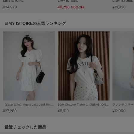
EIMY ISTOIRE
EIMY ISTOIRE
EIMY ISTOIRE
ヌル
¥24,970
¥8,250
¥18,920
50%OFF
EIMY ISTOIREの人気ランキング
On
オン
Onitsuka Tiger
オニツカ タイガー
ORGUE
オルグ
ORR
オル
PATRICK
【sister jane】Angie Jacquard Mini Dress/アンジージャガードミニドレス
10th Chapter T shirt 1【USAGI ONLINE限定カラーあり】
パトリック
¥27,280
¥8,910
¥12,980
Philly chocolate
フィリーチョコレート
関連記事
最近チェックした商品