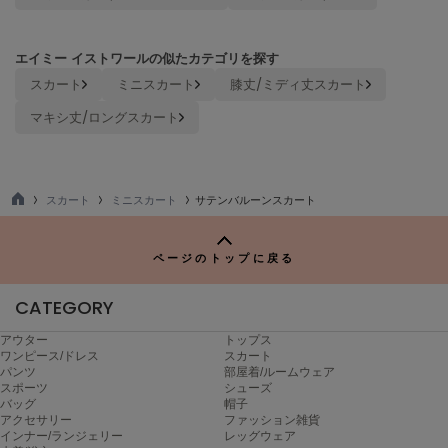
Sneakers by emmi
スニーカーズ バイ エミ
エイミー イストワールの似たカテゴリを探す
スカート
ミニスカート
膝丈/ミディ丈スカート
Snow Peak
スノーピーク
マキシ丈/ロングスカート
SNIDEL
スナイデル
スカート
ミニスカート
サテンバルーンスカート
SNIDEL HOME
TO
スナイデル ホーム
P
ページのトップに戻る
SOFER
ソフェル
CATEGORY
SOMEWHERE BUTTER.
サムウェアバター
アウター
トップス
ワンピース/ドレス
スカート
パンツ
部屋着/ルームウェア
SORIN
スポーツ
シューズ
ソリン
バッグ
帽子
アクセサリー
ファッション雑貨
Stylevoice for xxx
インナー/ランジェリー
レッグウェア
スタイルヴォイスフォー