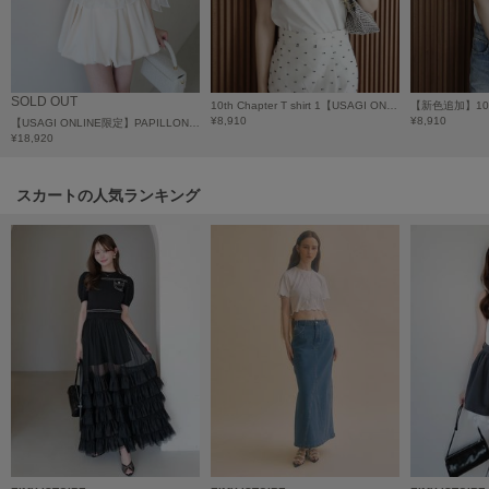
Mila Owen
ミラオーウェン
MOIGE
モワージュ
SOLD OUT
10th Chapter T shirt 1【USAGI ONLINE限定カラーあり】
¥8,910
¥8,910
【USAGI ONLINE限定】PAPILLON ATTACHED CARDIGAN/パピヨンアタッチドカーディガン
MUCHA
¥18,920
ミュシャ
スカートの人気ランキング
NEW Balance
ニューバランス
nezu
ネズ
NIKE
ナイキ
NOWNS
ナウンス
null.