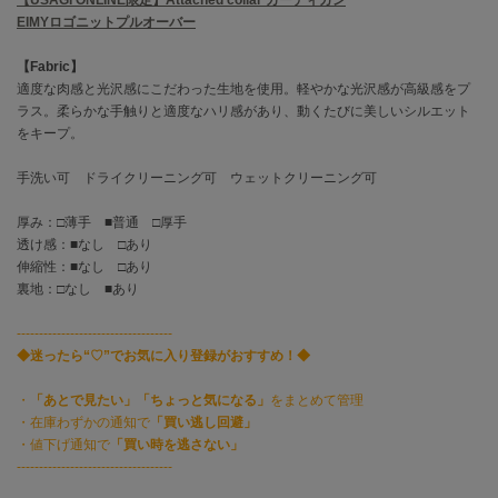
EIMY ISTOIRE
エイミー イストワール
EIMYロゴニットプルオーバー
【Fabric】
emmi
エミ
適度な肉感と光沢感にこだわった生地を使用。軽やかな光沢感が高級感をプ
ラス。柔らかな手触りと適度なハリ感があり、動くたびに美しいシルエット
emmi atelier
をキープ。
エミ アトリエ
手洗い可 ドライクリーニング可 ウェットクリーニング可
emmi yoga
エミヨガ
厚み：□薄手 ■普通 □厚手
透け感：■なし □あり
ETRÉ TOKYO
伸縮性：■なし □あり
エトレトウキョウ
裏地：□なし ■あり
ey
-----------------------------------
アイ
◆迷ったら“♡”でお気に入り登録がおすすめ！◆
・
「あとで見たい」「ちょっと気になる」
をまとめて管理
FILA
・在庫わずかの通知で
「買い逃し回避」
フィラ
・値下げ通知で
「買い時を逃さない」
-----------------------------------
FRAY I.D