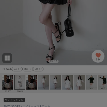
adidas
アディダス
(2005)
adidas by Stella McCartney
アディダス バイ ステラマッカートニー
916)
ALLISON BROWN
アリソンブラウン
07)
amabro
アマブロ
リー (664)
Ame no chi Hare
524
アメノチハレ
2
80
/
ョン雑貨 (865)
BLACK
34
: 〇
36
: 〇
38
: 〇
AMOMMA
アモマ
/ランジェリー (127)
ánuans
ェア (121)
アニュアンス
WHITE
BLACK
ànuke
ウォッシャブル
 (124)
アンヌーク
EIMY ISTOIRE / エイミー イストワール