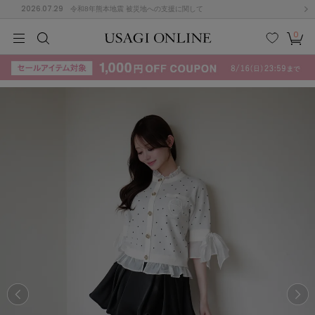
2026.07.29
令和8年熊本地震 被災地への支援に関して
0
MEN
MEN
KIDS
KIDS
BABY
BABY
BEAUTY
BEAUTY
LIFE STYLE
LIFE STYLE
検索
お気
カー
に入
ト
り
(715)
(3074)
B
C
D
E
F
G
I
J
K
L
M
N
ス/ドレス (1179)
P
Q
R
S
T
U
(570)
その
W
X
Y
Z
他
890)
ルームウェア (535)
ACYM
アシーム
(121)