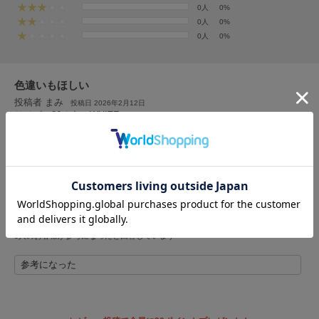
HUNTER
0人
0%
ハンター
0人
0%
0人
0%
HOKA ONEONE
ホカ オネオネ
色違いもほしい
投稿者 まみ
投稿日 2026年2月12日
KEEN
サイズ：36
|
色：WHITE
キーン
女性
160cm～164cm
50kg～54㎏
普通
性別：
身長：
体重：
体型：
ー
S
骨格：
普段の購入サイズ：
LAATO
ラート
ウエストはゴムではないのでぴったり！って感じです！普段のサイズで問題ないで
す
le
ル
5人のお客様が参考になったと回答しています
le coq sportif
参考になった
ルコックスポルティフ
LeSportsac
レスポートサック