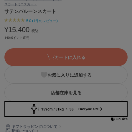
スカート
ミニスカート
ASICS
アシックス
サテンバルーンスカート
5.0 (1件のレビュー)
¥15,400
税込
Ballelite
バレリット
140ポイント還元
BANDOLIER
バンドリヤー
カートに入れる
Barbour
バブアー
お気に入りに追加する
Beyond Closet
ビヨンドクローゼット
店舗在庫を見る
159cm / 51kg
38
Find your size
Calvin Klein
カルバン・クライン
ギフトラッピングについて
CELFORD
配送について
セルフォード