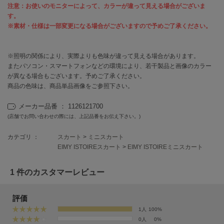
フレイアイディー
注意：お使いのモニターによって、カラーが違って見える場合がございま
す。
FURFUR
※素材・仕様は一部変更になる場合がございますので予めご了承ください。
ファーファー
※照明の関係により、実際よりも色味が違って見える場合があります。
またパソコン・スマートフォンなどの環境により、若干製品と画像のカラー
gelato pique
ジェラート ピケ
が異なる場合もございます。予めご了承ください。
商品の色味は、商品単品画像をご参照下さい。
GELATO PIQUE CAT&DOG
ジェラート ピケ キャットアンドドッグ
メーカー品番 ： 1126121700
(店舗でお問い合わせの際には、上記品番をお伝え下さい。)
gelato pique Sleep
ジェラート ピケ スリープ
カテゴリ ：
スカート
>
ミニスカート
EIMY ISTOIREスカート
>
EIMY ISTOIREミニスカート
GRAMICCI
グラミチ
1 件のカスタマーレビュー
評価
Henon.
へノン
1人
100%
0人
0%