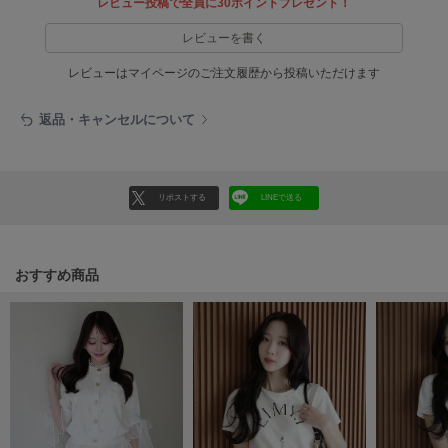
レビュー投稿で全員に30ポイントプレゼント！
LILY BROWN
レビューを書く
リリーブラウン
レビューはマイページのご注文履歴から投稿いただけます
LILY BROWN Lingerie
リリーブラウンランジェリー
返品・キャンセルについて
LITTLE UNION TOKYO
リトルユニオン トウキョウ
リポストする
LINEで送る
made of Organics
メイドオブオーガニクス
おすすめ商品
MICHU COQUETTE
ミチュ コケット
MIESROHE
ミースロエ
miies miim
ミーエスミーム