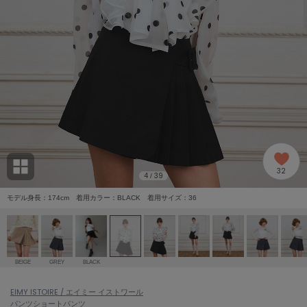
adidas
アディダス
(2005)
adidas by Stella McCartney
アディダス バイ ステラマッカートニー
916)
ALLISON BROWN
アリソンブラウン
07)
amabro
アマブロ
リー (664)
Ame no chi Hare
32
アメノチハレ
4
39
/
ョン雑貨 (865)
モデル身長：174cm 着用カラー：BLACK 着用サイズ：36
AMOMMA
アモマ
/ランジェリー (127)
ánuans
ェア (121)
アニュアンス
BEIGE
GREY
BLACK
ànuke
 (124)
EIMY ISTOIRE / エイミー イストワール
アンヌーク
パンツ
ショートパンツ