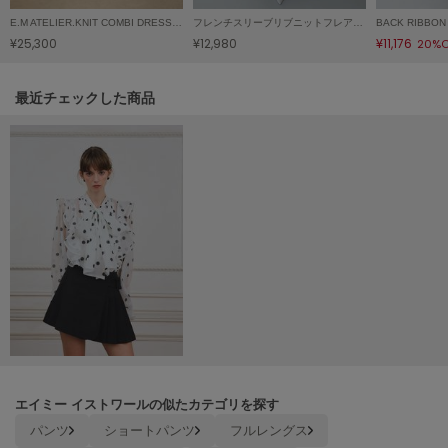
Mila Owen
E.M ATELIER.KNIT COMBI DRESS/イーエムアトリエニットコンビドレス
フレンチスリーブリブニットフレアワンピース
ミラオーウェン
¥25,300
¥12,980
¥11,176
20%O
MOIGE
モワージュ
関連記事
最近チェックした商品
MUCHA
ミュシャ
NEW Balance
ニューバランス
nezu
ネズ
NIKE
ナイキ
NOWNS
ナウンス
エイミー イストワールの似たカテゴリを探す
パンツ
ショートパンツ
フルレングス
null.