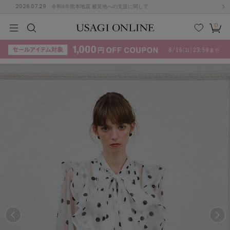
2026.07.29
令和8年熊本地震 被災地への支援に関して
0
MEN
MEN
KIDS
KIDS
BABY
BABY
BEAUTY
BEAUTY
LIFE STYLE
LIFE STYLE
検索
お気
カー
に入
ト
り
(715)
(3074)
B
C
D
E
F
G
I
J
K
L
M
N
ス/ドレス (1179)
P
Q
R
S
T
U
(570)
その
W
X
Y
Z
他
890)
ルームウェア (535)
ACYM
アシーム
(121)