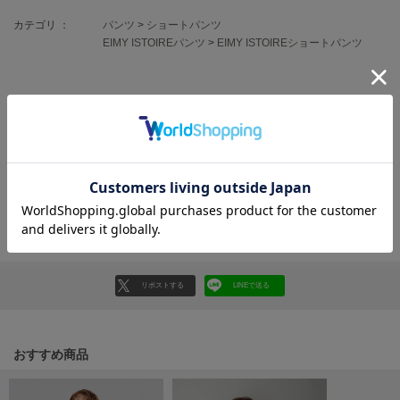
フレイアイディー
カテゴリ ：
パンツ
>
ショートパンツ
FURFUR
EIMY ISTOIREパンツ
>
EIMY ISTOIREショートパンツ
ファーファー
レビュー投稿で全員に30ポイントプレゼント！
gelato pique
ジェラート ピケ
レビューを書く
GELATO PIQUE CAT&DOG
レビューはマイページのご注文履歴から投稿いただけます
ジェラート ピケ キャットアンドドッグ
返品・キャンセルについて
gelato pique Sleep
ジェラート ピケ スリープ
GRAMICCI
グラミチ
リポストする
LINEで送る
おすすめ商品
Henon.
へノン