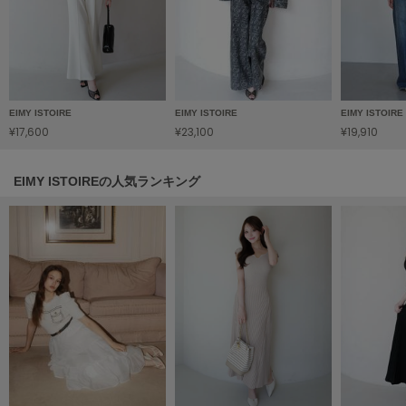
LILY BROWN
リリーブラウン
LILY BROWN Lingerie
リリーブラウンランジェリー
EIMY ISTOIRE
EIMY ISTOIRE
EIMY ISTOIRE
LITTLE UNION TOKYO
¥17,600
¥23,100
¥19,910
リトルユニオン トウキョウ
EIMY ISTOIREの人気ランキング
made of Organics
メイドオブオーガニクス
MICHU COQUETTE
ミチュ コケット
MIESROHE
ミースロエ
miies miim
ミーエスミーム