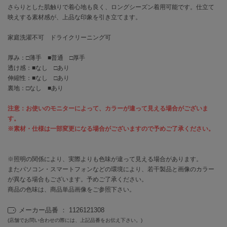
EIMY ISTOIRE
さらりとした肌触りで着心地も良く、ロングシーズン着用可能です。仕立て
エイミー イストワール
映えする素材感が、上品な印象を引き立てます。
emmi
家庭洗濯不可 ドライクリーニング可
エミ
厚み：□薄手 ■普通 □厚手
emmi atelier
エミ アトリエ
透け感：■なし □あり
伸縮性：■なし □あり
裏地：□なし ■あり
emmi yoga
エミヨガ
注意：お使いのモニターによって、カラーが違って見える場合がございま
ETRÉ TOKYO
す。
エトレトウキョウ
※素材・仕様は一部変更になる場合がございますので予めご了承ください。
ey
アイ
※照明の関係により、実際よりも色味が違って見える場合があります。
またパソコン・スマートフォンなどの環境により、若干製品と画像のカラー
が異なる場合もございます。予めご了承ください。
商品の色味は、商品単品画像をご参照下さい。
FILA
フィラ
メーカー品番 ： 1126121308
(店舗でお問い合わせの際には、上記品番をお伝え下さい。)
FRAY I.D