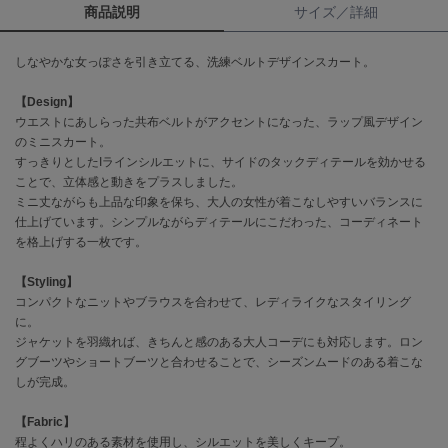
商品説明
サイズ／詳細
célon
セロン
しなやかな女っぽさを引き立てる、洗練ベルトデザインスカート。
Clarks Premium
【Design】
クラークス
ウエストにあしらった共布ベルトがアクセントになった、ラップ風デザイン
のミニスカート。
CODE A
すっきりとしたIラインシルエットに、サイドのタックディテールを効かせる
コードエー
ことで、立体感と動きをプラスしました。
ミニ丈ながらも上品な印象を保ち、大人の女性が着こなしやすいバランスに
COLE HAAN
仕上げています。シンプルながらディテールにこだわった、コーディネート
コール ハーン
を格上げする一枚です。
CONVERSE
【Styling】
コンバース
コンパクトなニットやブラウスを合わせて、レディライクなスタイリング
に。
ジャケットを羽織れば、きちんと感のある大人コーデにも対応します。ロン
DANSKIN
グブーツやショートブーツと合わせることで、シーズンムードのある着こな
ダンスキン
しが完成。
【Fabric】
程よくハリのある素材を使用し、シルエットを美しくキープ。