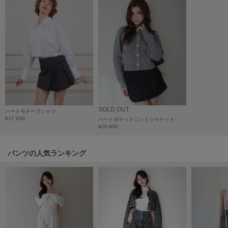
HUNTER
ハンター
HOKA ONEONE
ホカ オネオネ
KEEN
キーン
SOLD OUT
ハートモチーフシャツ
¥17,930
ハートポケットニットジャケット
LAATO
¥20,900
ラート
パンツの人気ランキング
le
ル
le coq sportif
ルコックスポルティフ
LeSportsac
レスポートサック