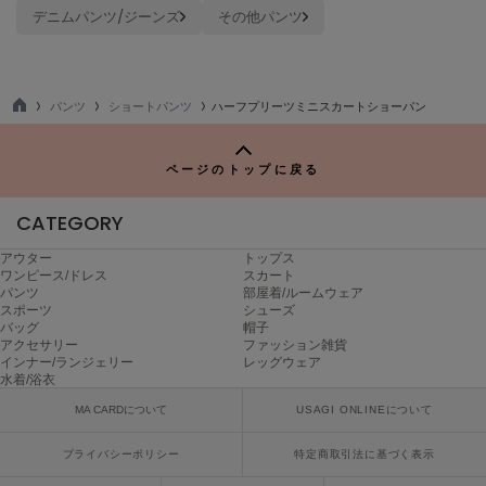
ヌル
デニムパンツ/ジーンズ
その他パンツ
On
パンツ
ショートパンツ
ハーフプリーツミニスカートショーパン
オン
TO
P
Onitsuka Tiger
ページのトップに戻る
オニツカ タイガー
CATEGORY
ORGUE
オルグ
アウター
トップス
ワンピース/ドレス
スカート
ORR
パンツ
部屋着/ルームウェア
オル
スポーツ
シューズ
バッグ
帽子
アクセサリー
ファッション雑貨
インナー/ランジェリー
レッグウェア
PATRICK
水着/浴衣
パトリック
MA CARDについて
USAGI ONLINEについて
Philly chocolate
フィリーチョコレート
プライバシーポリシー
特定商取引法に基づく表示