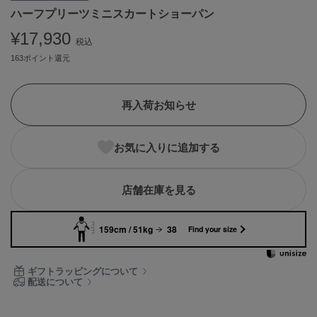
ハーフプリーツミニスカートショーパン
ASICS
アシックス
¥17,930
税込
163ポイント還元
Ballelite
バレリット
再入荷お知らせ
BANDOLIER
バンドリヤー
お気に入りに追加する
Barbour
バブアー
店舗在庫を見る
Beyond Closet
ビヨンドクローゼット
159cm / 51kg
38
Find your size
Calvin Klein
ギフトラッピングについて
カルバン・クライン
配送について
CELFORD
セルフォード