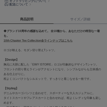
ギフトラッピングについて
配送について
célon
セロン
商品説明
サイズ／詳細
Clarks Premium
クラークス
◆ブランド10周年の感謝を込めて。 全10種から、あなただけの特別な一着
を。
CODE A
コードエー
10th Chapter Tee Colleciton全ラインナップはこちら
ロゴが映える、モダン切り替えTシャツ。
COLE HAAN
コール ハーン
【Design】
CONVERSE
胸元に大胆に配した「EIMY ISTOIRE」ロゴが印象的なデザインTシャツ。
コンバース
フロントの切り替えラインがアクセントになり、シンプルながらも立体感の
ある仕上がりに。
程よくコンパクトなシルエットで、すっきりと着こなせる一枚です。
DANSKIN
【Styling】
ダンスキン
デニムやカーゴパンツと合わせて、スポーティーな大人カジュアルに。
タイトスカートやフレアスカートと合わせれば、程よくレディな印象も楽し
めます。