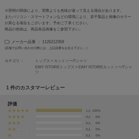
フレイアイディー
※照明の関係により、実際よりも色味が違って見える場合があります。
FURFUR
またパソコン・スマートフォンなどの環境により、若干製品と画像のカラー
ファーファー
が異なる場合もございます。予めご了承ください。
商品の色味は、商品単品画像をご参照下さい。
メーカー品番 ： 1126212359
gelato pique
ジェラート ピケ
(店舗でお問い合わせの際には、上記品番をお伝え下さい。)
GELATO PIQUE CAT&DOG
カテゴリ ：
トップス
>
カットソー/Tシャツ
ジェラート ピケ キャットアンドドッグ
EIMY ISTOIREトップス
>
EIMY ISTOIREカットソー/Tシャ
ツ
gelato pique Sleep
ジェラート ピケ スリープ
1 件のカスタマーレビュー
GRAMICCI
グラミチ
評価
1人
100%
0人
0%
0人
0%
Henon.
へノン
0人
0%
0人
0%