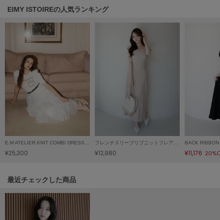
ヌル
EIMY ISTOIREの人気ランキング
On
オン
Onitsuka Tiger
オニツカ タイガー
ORGUE
オルグ
ORR
オル
E.M ATELIER.KNIT COMBI DRESS/イーエムアトリエニットコンビドレス
フレンチスリーブリブニットフレアワンピース
¥25,300
¥12,980
¥11,176
20%O
PATRICK
パトリック
関連記事
最近チェックした商品
Philly chocolate
フィリーチョコレート