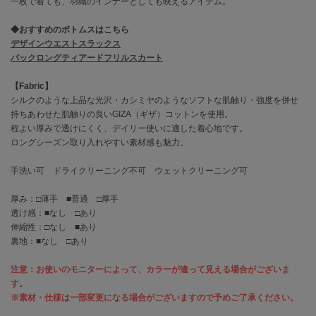
一枚で着ても、羽織のインナーとしても映えるアイテム。
EIMY ISTOIRE
エイミー イストワール
◆おすすめのボトムスはこちら
emmi
デザインウエストスラックス
エミ
バックロングティアードフリルスカート
emmi atelier
【Fabric】
エミ アトリエ
シルクのような上品な光沢・カシミヤのようなソフトな肌触り・強度を併せ
持ちあわせた肌触りの良いGIZA（ギザ）コットンを使用。
emmi yoga
程よい厚みで透けにくく、デイリー使いに適した着心地です。
エミヨガ
ロングシーズン取り入れやすい素材感も魅力。
ETRÉ TOKYO
手洗い可 ドライクリーニング不可 ウェットクリーニング可
エトレトウキョウ
厚み：□薄手 ■普通 □厚手
ey
透け感：■なし □あり
アイ
伸縮性：□なし ■あり
裏地：■なし □あり
FILA
注意：お使いのモニターによって、カラーが違って見える場合がございま
フィラ
す。
※素材・仕様は一部変更になる場合がございますので予めご了承ください。
FRAY I.D