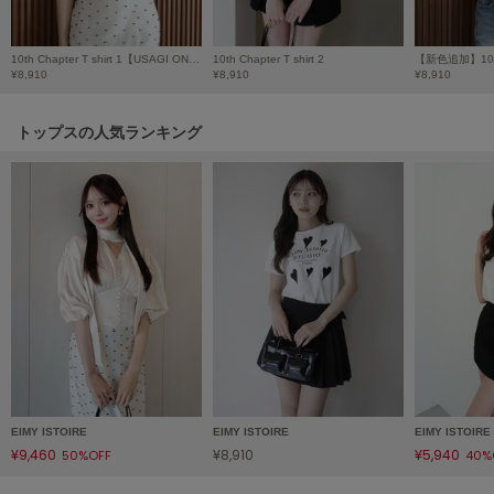
Mila Owen
ミラオーウェン
10th Chapter T shirt 1【USAGI ONLINE限定カラーあり】
10th Chapter T shirt 2
MOIGE
¥8,910
¥8,910
¥8,910
モワージュ
トップスの人気ランキング
MUCHA
ミュシャ
NEW Balance
ニューバランス
nezu
ネズ
NIKE
ナイキ
NOWNS
EIMY ISTOIRE
EIMY ISTOIRE
EIMY ISTOIRE
ナウンス
¥9,460
¥8,910
¥5,940
50%OFF
40%
null.