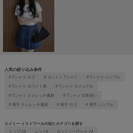
poláura
ポローラ
PUMA
プーマ
Reebok
リーボック
人気の絞り込み条件
SALOMON
# Tシャツ ロゴ
# コットン Tシャツ
# Tシャツ シンプル
サロモン
# Tシャツ ホワイト系
# Tシャツ カジュアル
sanrio house
# Tシャツ ストレッチ素材
# Tシャツ 日常使い
サンリオハウス
# 薄手 ストレッチ素材
# 薄手 ロゴ
# 薄手 シンプル
SESAME STREET MARKET
セサミストリートマーケット
エイミー イストワールの似たカテゴリを探す
SHAKA
シャカ
トップス
ニット
カットソー/Tシャツ