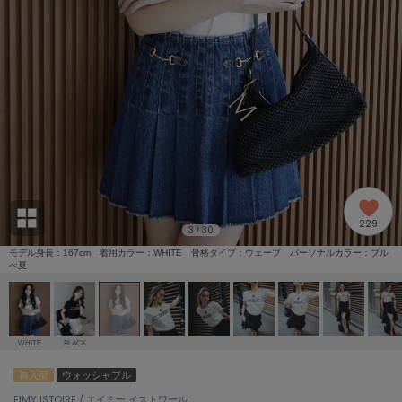
adidas
アディダス
(2005)
adidas by Stella McCartney
アディダス バイ ステラマッカートニー
916)
ALLISON BROWN
アリソンブラウン
07)
amabro
アマブロ
リー (664)
Ame no chi Hare
229
アメノチハレ
3
30
/
ョン雑貨 (865)
モデル身長：167cm 着用カラー：WHITE 骨格タイプ：ウェーブ パーソナルカラー：ブル
べ夏
AMOMMA
アモマ
/ランジェリー (127)
ánuans
ェア (121)
アニュアンス
WHITE
BLACK
ànuke
再入荷
ウォッシャブル
 (124)
アンヌーク
EIMY ISTOIRE / エイミー イストワール