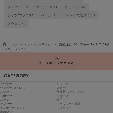
タンクトップ
カーディガン
キャミソール
Sneakers by emmi
スニーカーズ バイ エミ
シャツ/ブラウス
パーカー
ベアトップ/ビスチェ
Snow Peak
スウェット
スノーピーク
SNIDEL
スナイデル
トップス
カットソー/Tシャツ
【新色追加】10th Chapter T shirt 7/10thチ
TO
ャプターTシャツ7
SNIDEL HOME
P
スナイデル ホーム
ページのトップに戻る
SOFER
ソフェル
CATEGORY
SOMEWHERE BUTTER.
アウター
トップス
サムウェアバター
ワンピース/ドレス
スカート
パンツ
部屋着/ルームウェア
SORIN
スポーツ
シューズ
ソリン
バッグ
帽子
アクセサリー
ファッション雑貨
インナー/ランジェリー
レッグウェア
Stylevoice for xxx
水着/浴衣
スタイルヴォイスフォー