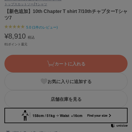
トップス
カットソー/Tシャツ
ASICS
アシックス
【新色追加】10th Chapter T shirt 7/10thチャプターTシャ
ツ7
5.0 (1件のレビュー)
Ballelite
¥8,910
バレリット
税込
81ポイント還元
BANDOLIER
バンドリヤー
カートに入れる
Barbour
バブアー
お気に入りに追加する
Beyond Closet
ビヨンドクローゼット
店舗在庫を見る
Calvin Klein
カルバン・クライン
158cm / 51kg
Waist +16cm
Find your size
CELFORD
セルフォード