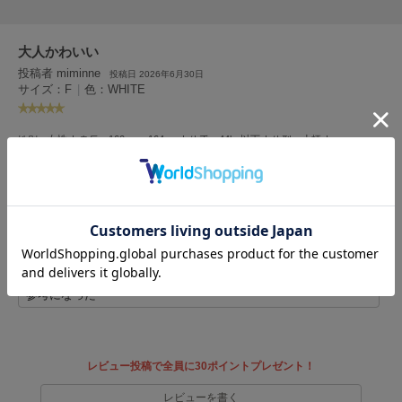
HUNTER
ハンター
大人かわいい
HOKA ONEONE
ホカ オネオネ
投稿者 miminne
投稿日 2026年6月30日
サイズ：F
|
色：WHITE
KEEN
女性
160cm～164cm
44kg以下
小柄
性別：
身長：
体重：
体型：
キーン
ナチュラル
xxs.00
骨格：
普段の購入サイズ：
大人可愛いシンプルなデザインでボトムを選ばないのでどんな服にも合わせやすい
です♡
LAATO
生地の厚みも程よくあるので下着も透けにくいと思います♪*゜
ラート
1人のお客様が参考になったと回答しています
le
ル
参考になった
le coq sportif
ルコックスポルティフ
レビュー投稿で全員に30ポイントプレゼント！
LeSportsac
レスポートサック
レビューを書く