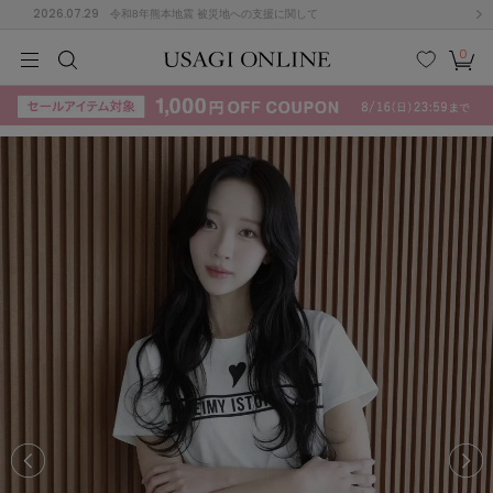
2026.07.29
令和8年熊本地震 被災地への支援に関して
0
MEN
MEN
KIDS
KIDS
BABY
BABY
BEAUTY
BEAUTY
LIFE STYLE
LIFE STYLE
検索
お気
カー
に入
ト
り
(715)
(3074)
B
C
D
E
F
G
I
J
K
L
M
N
ス/ドレス (1179)
P
Q
R
S
T
U
(570)
その
W
X
Y
Z
他
890)
ルームウェア (535)
ACYM
アシーム
(121)