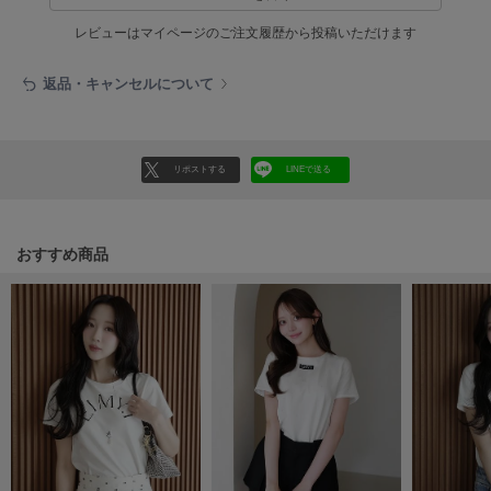
LILY BROWN
レビューはマイページのご注文履歴から投稿いただけます
リリーブラウン
返品・キャンセルについて
LILY BROWN Lingerie
リリーブラウンランジェリー
LITTLE UNION TOKYO
リトルユニオン トウキョウ
リポストする
LINEで送る
おすすめ商品
made of Organics
メイドオブオーガニクス
MICHU COQUETTE
ミチュ コケット
MIESROHE
ミースロエ
miies miim
ミーエスミーム