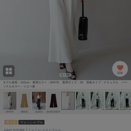
adidas
アディダス
(1996)
adidas by Stella McCartney
アディダス バイ ステラマッカートニー
893)
ALLISON BROWN
アリソンブラウン
98)
amabro
アマブロ
リー (663)
Ame no chi Hare
336
アメノチハレ
5
65
/
ョン雑貨 (857)
モデル身長：163cm 着用カラー：WHITE 着用サイズ：36 骨格タイプ：ナチュラル パー
ソナルカラー：イエベ春
AMOMMA
アモマ
/ランジェリー (127)
ánuans
ェア (119)
アニュアンス
WHITE
BEIGE
BLACK
BURGUNDY
ànuke
再入荷
ウォッシャブル
 (124)
アンヌーク
EIMY ISTOIRE / エイミー イストワール