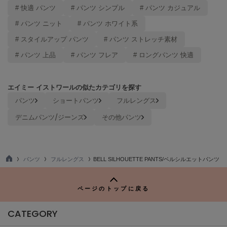
poláura
# 快適 パンツ
# パンツ シンプル
# パンツ カジュアル
ポローラ
# パンツ ニット
# パンツ ホワイト系
PUMA
# スタイルアップ パンツ
# パンツ ストレッチ素材
プーマ
# パンツ 上品
# パンツ フレア
# ロングパンツ 快適
Reebok
エイミー イストワールの似たカテゴリを探す
リーボック
パンツ
ショートパンツ
フルレングス
デニムパンツ/ジーンズ
その他パンツ
SALOMON
サロモン
sanrio house
パンツ
フルレングス
BELL SILHOUETTE PANTS/ベルシルエットパンツ
サンリオハウス
TO
P
SESAME STREET MARKET
ページのトップに戻る
セサミストリートマーケット
CATEGORY
SHAKA
シャカ