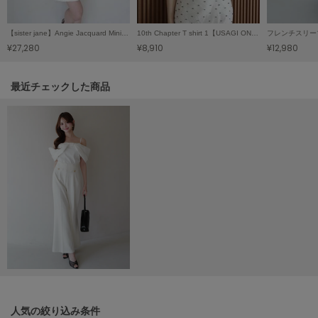
ヌル
【sister jane】Angie Jacquard Mini Dress/アンジージャガードミニドレス
10th Chapter T shirt 1【USAGI ONLINE限定カラーあり】
¥27,280
¥8,910
¥12,980
On
オン
関連記事
最近チェックした商品
Onitsuka Tiger
オニツカ タイガー
ORGUE
オルグ
ORR
オル
PATRICK
パトリック
Philly chocolate
フィリーチョコレート
人気の絞り込み条件