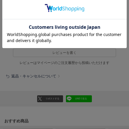
HUNTER
ハンター
2人のお客様が参考になったと回答しています
HOKA ONEONE
参考になった
ホカ オネオネ
レビュー投稿で全員に30ポイントプレゼント！
KEEN
キーン
レビューを書く
レビューはマイページのご注文履歴から投稿いただけます
LAATO
ラート
返品・キャンセルについて
le
ル
リポストする
LINEで送る
le coq sportif
ルコックスポルティフ
LeSportsac
おすすめ商品
レスポートサック