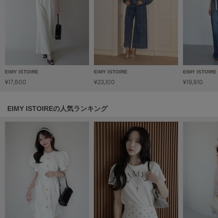
Mila Owen
ミラオーウェン
MOIGE
モワージュ
MUCHA
ミュシャ
EIMY ISTOIRE
EIMY ISTOIRE
EIMY ISTOIRE
¥17,600
¥23,100
¥19,910
NEW Balance
EIMY ISTOIREの人気ランキング
ニューバランス
nezu
ネズ
NIKE
ナイキ
NOWNS
ナウンス
null.