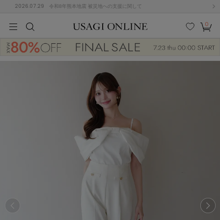
2026.07.29
令和8年熊本地震 被災地への支援に関して
0
MEN
MEN
KIDS
KIDS
BABY
BABY
BEAUTY
BEAUTY
LIFE STYLE
LIFE STYLE
検索
お気
カー
に入
ト
り
(684)
(2922)
B
C
D
E
F
G
I
J
K
L
M
N
ス/ドレス (1144)
P
Q
R
S
T
U
(546)
その
W
X
Y
Z
他
850)
ルームウェア (535)
ACYM
アシーム
(121)