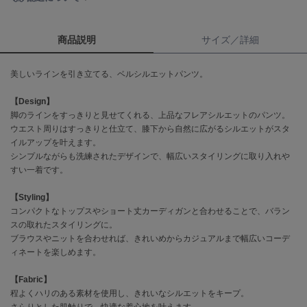
célon
セロン
商品説明
サイズ／詳細
Clarks Premium
美しいラインを引き立てる、ベルシルエットパンツ。
クラークス
【Design】
CODE A
脚のラインをすっきりと見せてくれる、上品なフレアシルエットのパンツ。
コードエー
ウエスト周りはすっきりと仕立て、膝下から自然に広がるシルエットがスタ
イルアップを叶えます。
COLE HAAN
コール ハーン
シンプルながらも洗練されたデザインで、幅広いスタイリングに取り入れや
すい一着です。
CONVERSE
コンバース
【Styling】
コンパクトなトップスやショート丈カーディガンと合わせることで、バラン
スの取れたスタイリングに。
ブラウスやニットを合わせれば、きれいめからカジュアルまで幅広いコーデ
DANSKIN
ィネートを楽しめます。
ダンスキン
【Fabric】
程よくハリのある素材を使用し、きれいなシルエットをキープ。
さらりとした肌触りで、快適な着心地を叶えます。