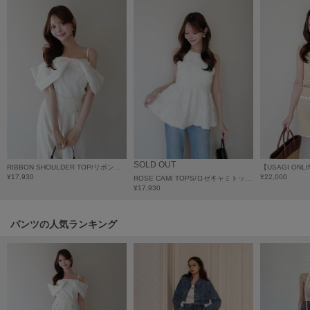
LILY BROWN
リリーブラウン
LILY BROWN Lingerie
リリーブラウンランジェリー
LITTLE UNION TOKYO
リトルユニオン トウキョウ
made of Organics
SOLD OUT
RIBBON SHOULDER TOP/リボンショルダートップ
メイドオブオーガニクス
¥17,930
¥22,000
ROSE CAMI TOPS/ロゼキャミトップス
¥17,930
MICHU COQUETTE
ミチュ コケット
パンツの人気ランキング
MIESROHE
ミースロエ
miies miim
ミーエスミーム