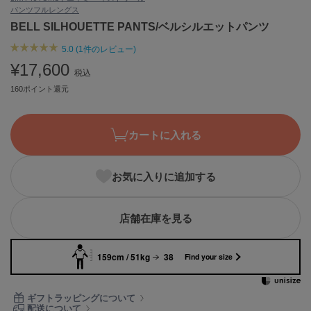
パンツ
フルレングス
ASICS
アシックス
BELL SILHOUETTE PANTS/ベルシルエットパンツ
5.0 (1件のレビュー)
¥17,600
税込
Ballelite
バレリット
160ポイント還元
BANDOLIER
バンドリヤー
カートに入れる
Barbour
バブアー
お気に入りに追加する
Beyond Closet
ビヨンドクローゼット
店舗在庫を見る
159cm / 51kg
38
Find your size
Calvin Klein
カルバン・クライン
ギフトラッピングについて
CELFORD
配送について
セルフォード