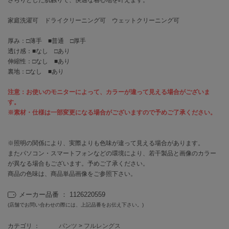
EIMY ISTOIRE
エイミー イストワール
家庭洗濯可 ドライクリーニング可 ウェットクリーニング可
emmi
エミ
厚み：□薄手 ■普通 □厚手
透け感：■なし □あり
emmi atelier
伸縮性：□なし ■あり
エミ アトリエ
裏地：□なし ■あり
emmi yoga
注意：お使いのモニターによって、カラーが違って見える場合がございま
エミヨガ
す。
※素材・仕様は一部変更になる場合がございますので予めご了承ください。
ETRÉ TOKYO
エトレトウキョウ
※照明の関係により、実際よりも色味が違って見える場合があります。
ey
またパソコン・スマートフォンなどの環境により、若干製品と画像のカラー
アイ
が異なる場合もございます。予めご了承ください。
商品の色味は、商品単品画像をご参照下さい。
FILA
メーカー品番 ： 1126220559
フィラ
(店舗でお問い合わせの際には、上記品番をお伝え下さい。)
FRAY I.D
カテゴリ ：
パンツ
>
フルレングス