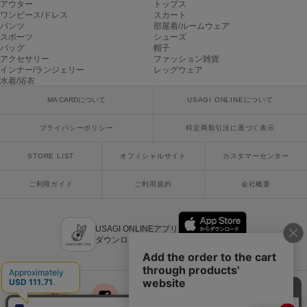
アウター
トップス
ワンピース/ドレス
スカート
Sneakers by emmi
パンツ
部屋着/ルームウェア
スニーカーズ バイ エミ
スポーツ
シューズ
バッグ
帽子
アクセサリー
ファッション雑貨
Snow Peak
インナー/ランジェリー
レッグウェア
スノーピーク
水着/浴衣
MA CARDについて
USAGI ONLINEについて
SNIDEL
スナイデル
プライバシーポリシー
特定商取引法に基づく表示
SNIDEL HOME
スナイデル ホーム
STORE LIST
オフィシャルサイト
カスタマーセンター
SOFER
ご利用ガイド
ご利用規約
会社概要
ソフェル
SOMEWHERE BUTTER.
サムウェアバター
USAGI ONLINEアプリ
ダウンロードはこちら
SORIN
ソリン
Stylevoice for xxx
スタイルヴォイスフォー