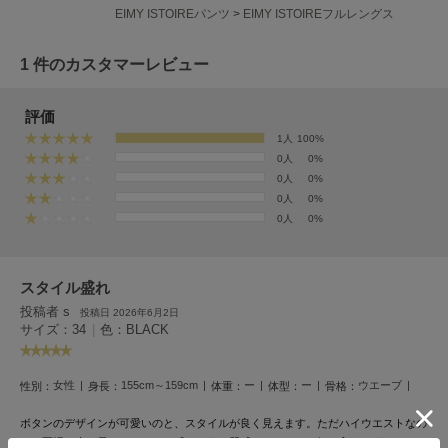
フレイアイディー
EIMY ISTOIREパンツ
>
EIMY ISTOIREフルレングス
FURFUR
ファーファー
1 件のカスタマーレビュー
評価
gelato pique
1人
100%
ジェラート ピケ
0人
0%
0人
0%
GELATO PIQUE CAT&DOG
0人
0%
ジェラート ピケ キャットアンドドッグ
0人
0%
gelato pique Sleep
ジェラート ピケ スリープ
スタイル盛れ
GRAMICCI
投稿者 s
投稿日 2026年6月2日
グラミチ
サイズ：34
|
色：BLACK
女性
155cm～159cm
ー
ー
ウエーブ
性別：
身長：
体重：
体型：
骨格：
Henon.
へノン
ボタンのデザインが可愛いのと、スタイルが良く見えます。ただハイウエストなの
で、夏場は少し暑いかな〜って感じです。質感はとってもお気に入りです。