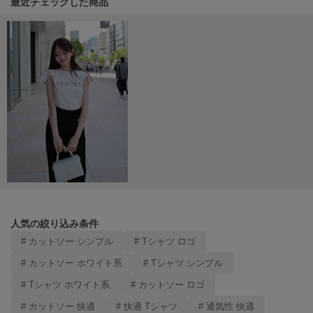
関連記事
最近チェックした商品
Mila Owen
ミラオーウェン
MOIGE
モワージュ
MUCHA
ミュシャ
NEW Balance
ニューバランス
nezu
ネズ
人気の絞り込み条件
NIKE
ナイキ
# カットソー シンプル
# Tシャツ ロゴ
# カットソー ホワイト系
# Tシャツ シンプル
NOWNS
ナウンス
# Tシャツ ホワイト系
# カットソー ロゴ
# カットソー 快適
# 快適 Tシャツ
# 通気性 快適
null.