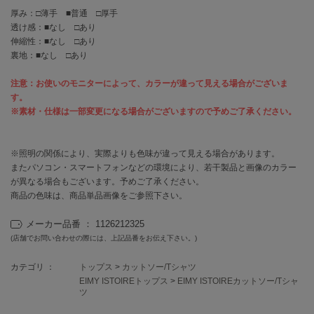
EIMY ISTOIRE
エイミー イストワール
厚み：□薄手 ■普通 □厚手
透け感：■なし □あり
伸縮性：■なし □あり
emmi
エミ
裏地：■なし □あり
emmi atelier
注意：お使いのモニターによって、カラーが違って見える場合がございま
エミ アトリエ
す。
※素材・仕様は一部変更になる場合がございますので予めご了承ください。
emmi yoga
エミヨガ
※照明の関係により、実際よりも色味が違って見える場合があります。
ETRÉ TOKYO
またパソコン・スマートフォンなどの環境により、若干製品と画像のカラー
エトレトウキョウ
が異なる場合もございます。予めご了承ください。
商品の色味は、商品単品画像をご参照下さい。
ey
アイ
メーカー品番 ： 1126212325
(店舗でお問い合わせの際には、上記品番をお伝え下さい。)
FILA
カテゴリ ：
トップス
>
カットソー/Tシャツ
フィラ
EIMY ISTOIREトップス
>
EIMY ISTOIREカットソー/Tシャ
ツ
FRAY I.D