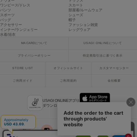
アウター
トップス
poláura
ワンピース/ドレス
スカート
ポローラ
パンツ
部屋着/ルームウェア
スポーツ
シューズ
バッグ
帽子
PUMA
アクセサリー
ファッション雑貨
プーマ
インナー/ランジェリー
レッグウェア
水着/浴衣
MA CARDについて
USAGI ONLINEについて
Reebok
リーボック
プライバシーポリシー
特定商取引法に基づく表示
STORE LIST
オフィシャルサイト
カスタマーセンター
SALOMON
ご利用ガイド
ご利用規約
会社概要
サロモン
sanrio house
サンリオハウス
USAGI ONLINEアプリ
ダウンロードはこちら
SESAME STREET MARKET
セサミストリートマーケット
SHAKA
シャカ