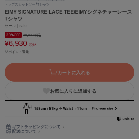
トップス
カットソー/Tシャツ
ASICS
アシックス
EIMY SIGNATURE LACE TEE/EIMYシグネチャーレース
Tシャツ
セール｜sale
30%
OFF
Ballelite
¥9,900
税込
バレリット
¥6,930
税込
63ポイント還元
BANDOLIER
バンドリヤー
Barbour
カートに入れる
バブアー
Beyond Closet
お気に入りに追加する
ビヨンドクローゼット
158cm / 51kg
Waist +11cm
Find your size
Calvin Klein
カルバン・クライン
ギフトラッピングについて
配送について
CELFORD
セルフォード