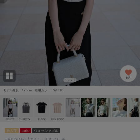
adidas
アディダス
(2005)
adidas by Stella McCartney
アディダス バイ ステラマッカートニー
916)
ALLISON BROWN
アリソンブラウン
07)
amabro
アマブロ
リー (664)
Ame no chi Hare
143
アメノチハレ
5
28
/
ョン雑貨 (865)
モデル身長：175cm 着用カラー：WHITE
AMOMMA
アモマ
/ランジェリー (127)
ánuans
ェア (121)
アニュアンス
WHITE
CHARCOAL GREY
BLACK
PINK BEIGE
ànuke
再入荷
sale
ウォッシャブル
 (124)
アンヌーク
EIMY ISTOIRE / エイミー イストワール