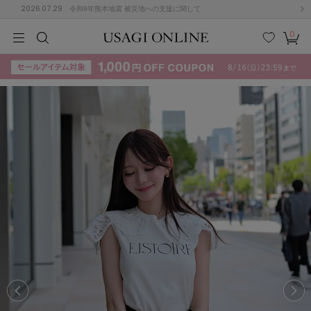
2026.07.29
令和8年熊本地震 被災地への支援に関して
0
MEN
MEN
KIDS
KIDS
BABY
BABY
BEAUTY
BEAUTY
LIFE STYLE
LIFE STYLE
検索
お気
カー
に入
ト
り
(715)
(3074)
B
C
D
E
F
G
I
J
K
L
M
N
ス/ドレス (1179)
P
Q
R
S
T
U
(570)
その
W
X
Y
Z
他
890)
ルームウェア (535)
ACYM
アシーム
(121)