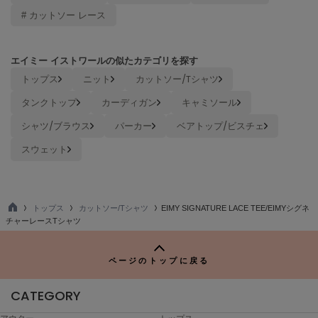
ヌル
# カットソー レース
エイミー イストワールの似たカテゴリを探す
On
オン
トップス
ニット
カットソー/Tシャツ
タンクトップ
カーディガン
キャミソール
Onitsuka Tiger
オニツカ タイガー
シャツ/ブラウス
パーカー
ベアトップ/ビスチェ
ORGUE
スウェット
オルグ
ORR
オル
トップス
カットソー/Tシャツ
EIMY SIGNATURE LACE TEE/EIMYシグネ
TO
チャーレースTシャツ
P
PATRICK
パトリック
ページのトップに戻る
Philly chocolate
CATEGORY
フィリーチョコレート