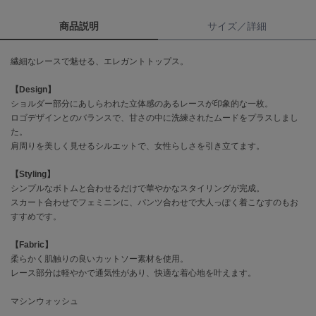
商品説明
サイズ／詳細
célon
セロン
繊細なレースで魅せる、エレガントトップス。
Clarks Premium
クラークス
【Design】
ショルダー部分にあしらわれた立体感のあるレースが印象的な一枚。
CODE A
ロゴデザインとのバランスで、甘さの中に洗練されたムードをプラスしまし
コードエー
た。
肩周りを美しく見せるシルエットで、女性らしさを引き立てます。
COLE HAAN
コール ハーン
【Styling】
シンプルなボトムと合わせるだけで華やかなスタイリングが完成。
CONVERSE
コンバース
スカート合わせでフェミニンに、パンツ合わせで大人っぽく着こなすのもお
すすめです。
【Fabric】
DANSKIN
柔らかく肌触りの良いカットソー素材を使用。
ダンスキン
レース部分は軽やかで通気性があり、快適な着心地を叶えます。
マシンウォッシュ