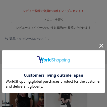
フレイアイディー
FURFUR
レビュー投稿で全員に30ポイントプレゼント！
ファーファー
レビューを書く
レビューはマイページのご注文履歴から投稿いただけます
gelato pique
ジェラート ピケ
返品・キャンセルについて
GELATO PIQUE CAT&DOG
ジェラート ピケ キャットアンドドッグ
リポストする
LINEで送る
gelato pique Sleep
ジェラート ピケ スリープ
GRAMICCI
おすすめ商品
グラミチ
Henon.
へノン