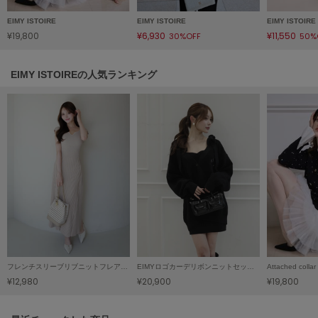
LILY BROWN
EIMY ISTOIRE
EIMY ISTOIRE
EIMY ISTOIRE
リリーブラウン
¥19,800
¥6,930
¥11,550
30%OFF
50%
LILY BROWN Lingerie
リリーブラウンランジェリー
EIMY ISTOIREの人気ランキング
LITTLE UNION TOKYO
リトルユニオン トウキョウ
made of Organics
メイドオブオーガニクス
MICHU COQUETTE
ミチュ コケット
MIESROHE
ミースロエ
フレンチスリーブリブニットフレアワンピース
EIMYロゴカーデリボンニットセットワンピース
¥12,980
¥20,900
¥19,800
miies miim
ミーエスミーム