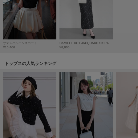
HUNTER
ハンター
HOKA ONEONE
ホカ オネオネ
サテンバルーンスカート
CAMILLE DOT JACQUARD SKIRT/カミーユドットジャカードスカート
¥15,400
¥8,800
KEEN
キーン
トップスの人気ランキング
LAATO
ラート
le
ル
le coq sportif
ルコックスポルティフ
LeSportsac
レスポートサック