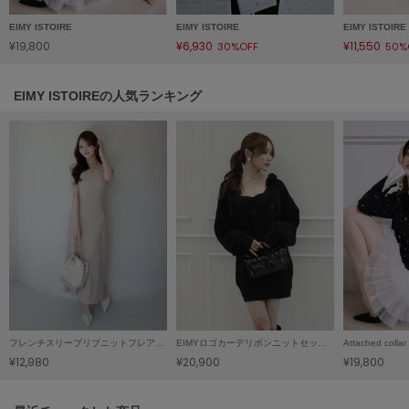
LILY BROWN
EIMY ISTOIRE
EIMY ISTOIRE
EIMY ISTOIRE
リリーブラウン
¥19,800
¥6,930
¥11,550
30%OFF
50%
LILY BROWN Lingerie
リリーブラウンランジェリー
EIMY ISTOIREの人気ランキング
LITTLE UNION TOKYO
リトルユニオン トウキョウ
made of Organics
メイドオブオーガニクス
MICHU COQUETTE
ミチュ コケット
MIESROHE
ミースロエ
フレンチスリーブリブニットフレアワンピース
EIMYロゴカーデリボンニットセットワンピース
¥12,980
¥20,900
¥19,800
miies miim
ミーエスミーム