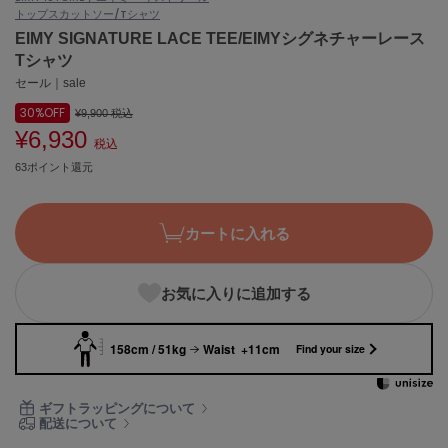
トップス
カットソー/Tシャツ
ASICS
アシックス
EIMY SIGNATURE LACE TEE/EIMYシグネチャーレース
Tシャツ
セール｜sale
30%
OFF
Ballelite
¥9,900
税込
バレリット
¥6,930
税込
63ポイント還元
BANDOLIER
バンドリヤー
Barbour
カートに入れる
バブアー
Beyond Closet
お気に入りに追加する
ビヨンドクローゼット
158cm / 51kg
Waist +11cm
Find your size
Calvin Klein
カルバン・クライン
ギフトラッピングについて
配送について
CELFORD
セルフォード