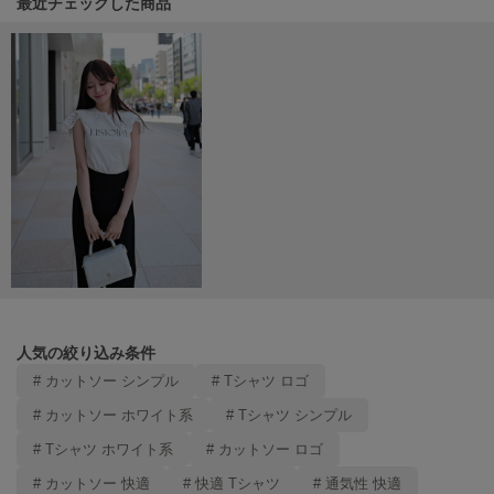
関連記事
最近チェックした商品
Mila Owen
ミラオーウェン
MOIGE
モワージュ
MUCHA
ミュシャ
NEW Balance
ニューバランス
nezu
ネズ
人気の絞り込み条件
NIKE
ナイキ
# カットソー シンプル
# Tシャツ ロゴ
# カットソー ホワイト系
# Tシャツ シンプル
NOWNS
ナウンス
# Tシャツ ホワイト系
# カットソー ロゴ
# カットソー 快適
# 快適 Tシャツ
# 通気性 快適
null.