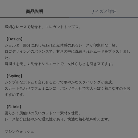
商品説明
サイズ／詳細
célon
セロン
繊細なレースで魅せる、エレガントトップス。
Clarks Premium
クラークス
【Design】
ショルダー部分にあしらわれた立体感のあるレースが印象的な一枚。
CODE A
ロゴデザインとのバランスで、甘さの中に洗練されたムードをプラスしまし
コードエー
た。
肩周りを美しく見せるシルエットで、女性らしさを引き立てます。
COLE HAAN
コール ハーン
【Styling】
シンプルなボトムと合わせるだけで華やかなスタイリングが完成。
CONVERSE
コンバース
スカート合わせでフェミニンに、パンツ合わせで大人っぽく着こなすのもお
すすめです。
【Fabric】
DANSKIN
柔らかく肌触りの良いカットソー素材を使用。
ダンスキン
レース部分は軽やかで通気性があり、快適な着心地を叶えます。
マシンウォッシュ