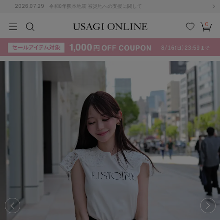
2026.07.29
令和8年熊本地震 被災地への支援に関して
0
MEN
MEN
KIDS
KIDS
BABY
BABY
BEAUTY
BEAUTY
LIFE STYLE
LIFE STYLE
検索
お気
カー
に入
ト
り
(715)
(3074)
B
C
D
E
F
G
I
J
K
L
M
N
ス/ドレス (1179)
P
Q
R
S
T
U
(570)
その
W
X
Y
Z
他
890)
ルームウェア (535)
ACYM
アシーム
(121)