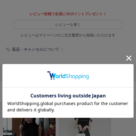
フレイアイディー
FURFUR
レビュー投稿で全員に30ポイントプレゼント！
ファーファー
レビューを書く
レビューはマイページのご注文履歴から投稿いただけます
gelato pique
ジェラート ピケ
返品・キャンセルについて
GELATO PIQUE CAT&DOG
ジェラート ピケ キャットアンドドッグ
リポストする
LINEで送る
gelato pique Sleep
ジェラート ピケ スリープ
GRAMICCI
おすすめ商品
グラミチ
Henon.
へノン