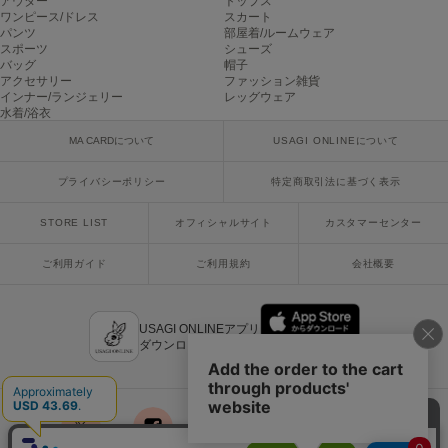
アウター
トップス
poláura
ワンピース/ドレス
スカート
ポローラ
パンツ
部屋着/ルームウェア
スポーツ
シューズ
バッグ
帽子
PUMA
アクセサリー
ファッション雑貨
プーマ
インナー/ランジェリー
レッグウェア
水着/浴衣
MA CARDについて
USAGI ONLINEについて
Reebok
リーボック
プライバシーポリシー
特定商取引法に基づく表示
STORE LIST
オフィシャルサイト
カスタマーセンター
SALOMON
ご利用ガイド
ご利用規約
会社概要
サロモン
sanrio house
サンリオハウス
USAGI ONLINEアプリ
ダウンロードはこちら
SESAME STREET MARKET
セサミストリートマーケット
SHAKA
シャカ