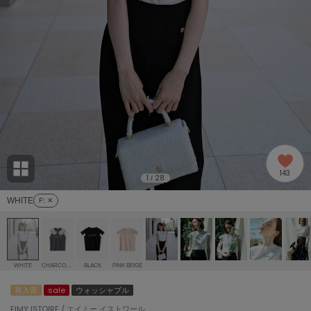
adidas
アディダス
(2005)
adidas by Stella McCartney
アディダス バイ ステラマッカートニー
916)
ALLISON BROWN
アリソンブラウン
07)
amabro
アマブロ
リー (664)
Ame no chi Hare
143
アメノチハレ
1
28
/
ョン雑貨 (865)
WHITE
F
: ✕
AMOMMA
アモマ
/ランジェリー (127)
ánuans
ェア (121)
アニュアンス
WHITE
CHARCOAL GREY
BLACK
PINK BEIGE
ànuke
再入荷
sale
ウォッシャブル
 (124)
アンヌーク
EIMY ISTOIRE / エイミー イストワール