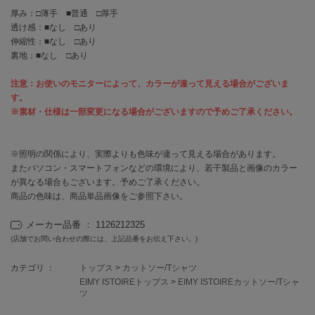
EIMY ISTOIRE
エイミー イストワール
厚み：□薄手 ■普通 □厚手
透け感：■なし □あり
伸縮性：■なし □あり
emmi
エミ
裏地：■なし □あり
emmi atelier
注意：お使いのモニターによって、カラーが違って見える場合がございま
エミ アトリエ
す。
※素材・仕様は一部変更になる場合がございますので予めご了承ください。
emmi yoga
エミヨガ
※照明の関係により、実際よりも色味が違って見える場合があります。
ETRÉ TOKYO
またパソコン・スマートフォンなどの環境により、若干製品と画像のカラー
エトレトウキョウ
が異なる場合もございます。予めご了承ください。
商品の色味は、商品単品画像をご参照下さい。
ey
アイ
メーカー品番 ： 1126212325
(店舗でお問い合わせの際には、上記品番をお伝え下さい。)
FILA
カテゴリ ：
トップス
>
カットソー/Tシャツ
フィラ
EIMY ISTOIREトップス
>
EIMY ISTOIREカットソー/Tシャ
ツ
FRAY I.D