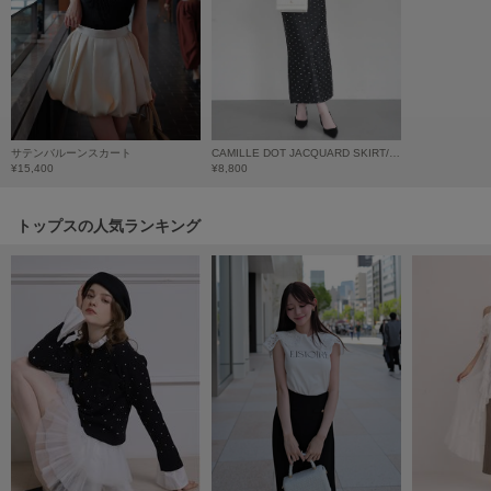
HUNTER
ハンター
HOKA ONEONE
ホカ オネオネ
サテンバルーンスカート
CAMILLE DOT JACQUARD SKIRT/カミーユドットジャカードスカート
¥15,400
¥8,800
KEEN
キーン
トップスの人気ランキング
LAATO
ラート
le
ル
le coq sportif
ルコックスポルティフ
LeSportsac
レスポートサック