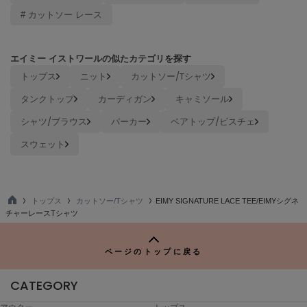
ヌル
# カットソー レース
エイミー イストワールの似たカテゴリを探す
On
オン
トップス
ニット
カットソー/Tシャツ
タンクトップ
カーディガン
キャミソール
Onitsuka Tiger
オニツカ タイガー
シャツ/ブラウス
パーカー
ベアトップ/ビスチェ
ORGUE
スウェット
オルグ
ORR
オル
トップス
カットソー/Tシャツ
EIMY SIGNATURE LACE TEE/EIMYシグネ
TO
チャーレースTシャツ
P
PATRICK
パトリック
ページのトップに戻る
Philly chocolate
CATEGORY
フィリーチョコレート