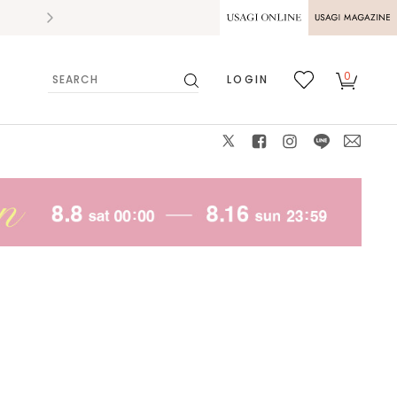
2026.07.28
熊本県熊本地方を震源とする地震の影響によ
USAGI ONLINE
USAGI
0
LOGIN
MAGAZINE
検
お気
カー
索
に入
ト
り
X
facebook
instagram
LINE
mail
モデル身長：172cm 着用カラー：WHITE 着用サイ