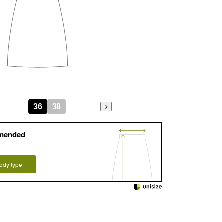
36
38
mended
ody type