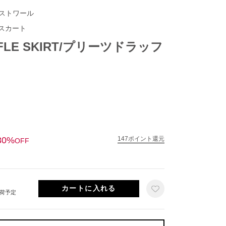
イストワール
スカート
FFLE SKIRT/プリーツドラッフ
30%
147ポイント還元
OFF
出荷予定