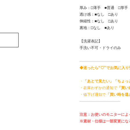
厚み：□薄手 ■普通 □厚手
透け感：■なし □あり
伸縮性：■なし □あり
裏地：□なし ■あり
【洗濯表記】
手洗い不可・ドライのみ
-----------------------------------
◆迷ったら“♡”でお気に入
・
「あとで見たい」「ちょっ
・在庫わずかの通知で
「買い
・値下げ通知で
「買い時を逃
-----------------------------------
注意：お使いのモニターによ
※素材・仕様は一部変更にな