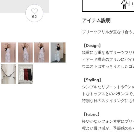
1
62
アイテム説明
プリーツフリルが重なり合う
【Design】
幾重にも重なるプリーツフリ
ィアード構造のフリルにパイ
ウエストはすっきりとしたゴ
【Styling】
シンプルなリブニットやTシ
トなトップスとのバランスで
特別な日のスタイリングにも
【Fabric】
軽やかなシフォン素材にプリ
程よい透け感が、季節感のあ