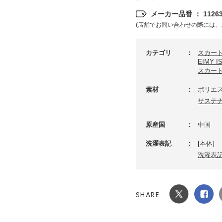
メーカー品番 ： 11263
(店舗でお問い合わせの際には、
カテゴリ
スカー
EIMY 
スカー
素材
ポリエス
サステ
原産国
中国
洗濯表記
[本体]
洗濯表
SHARE
Xでシ
facebook
ェア
でシェ