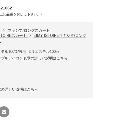
21062
上記品番をお伝え下さい。)
ト
>
マキシ丈/ロングスカート
ISTOIREスカート
>
EIMY ISTOIREマキシ丈/ロング
ト
テル100%/裏地:ポリエステル100%
ナブルアイコン表示の詳しい説明はこちら
記の詳しい説明はこちら
友達に
教える