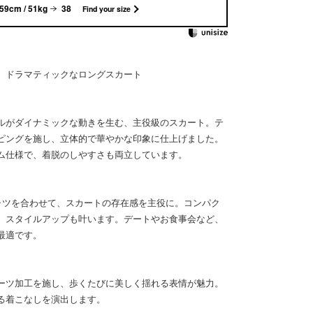
59cm / 51kg
38
Find your size
、ドラマティックなロングスカート
ルがダイナミックな動きを生む、主役級のスカート。テ
ピングを施し、立体的で華やかな印象に仕上げました。
ム仕様で、着脱のしやすさも両立しています。
ャツを合わせて、スカートの存在感を主役に。コンパク
、スタイルアップも叶います。デートやお食事会など、
最適です。
ーツ加工を施し、歩くたびに美しく揺れる表情が魅力。
る着こなしを演出します。