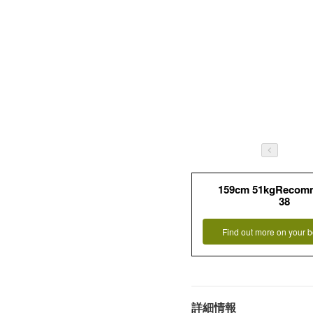
159cm 51kgRecom
38
Find out more on your b
詳細情報