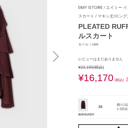
EIMY ISTOIRE
/ エイミー 
スカート
/
マキシ丈/ロング
PLEATED RU
ルスカート
セール｜sale
レビューはまだありません
¥23,100
(税込)
Next
¥16,170
(税込)
残り1点
36
1-3日
BURGUNDY