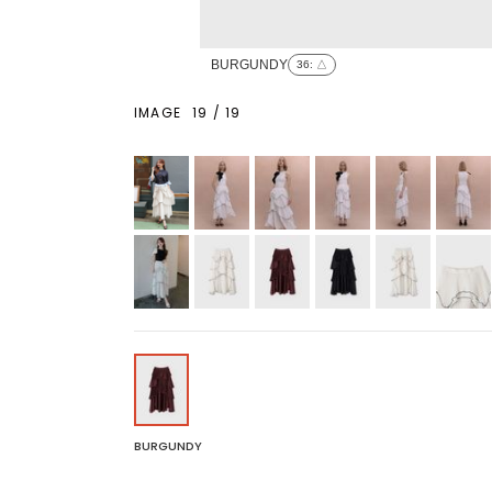
BURGUNDY
36
: △
IMAGE
19
/
19
BURGUNDY