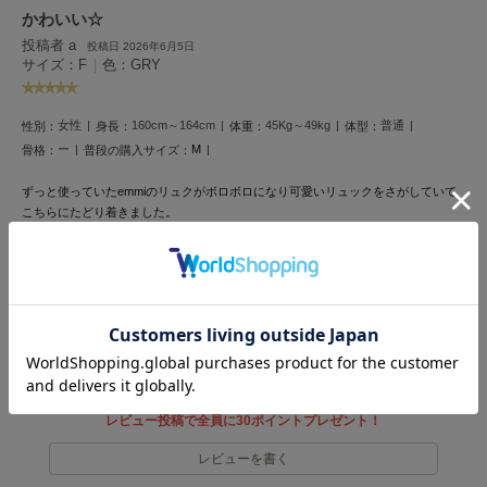
フレイアイディー
かわいい☆
投稿者 a
投稿日 2026年6月5日
FURFUR
サイズ：F
|
色：GRY
ファーファー
女性
160cm～164cm
45Kg～49kg
普通
性別：
身長：
体重：
体型：
gelato pique
ー
M
骨格：
普段の購入サイズ：
ジェラート ピケ
ずっと使っていたemmiのリュクがボロボロになり可愛いリュックをさがしていて
GELATO PIQUE CAT&DOG
こちらにたどり着きました。
ジェラート ピケ キャットアンドドッグ
子供がいるので黒と迷ったのですが、このカラーにして正解でした！
すごく軽くて使いやすいです。迷ってる方おすすめです！
gelato pique Sleep
ジェラート ピケ スリープ
2人のお客様が参考になったと回答しています
参考になった
GRAMICCI
グラミチ
レビュー投稿で全員に30ポイントプレゼント！
Henon.
へノン
レビューを書く