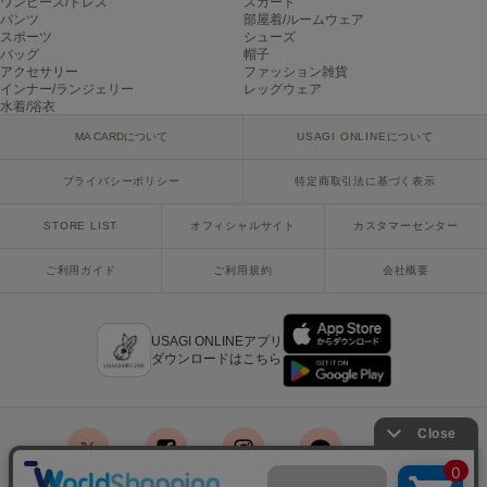
ワンピース/ドレス
スカート
poláura
パンツ
部屋着/ルームウェア
ポローラ
スポーツ
シューズ
バッグ
帽子
アクセサリー
ファッション雑貨
PUMA
インナー/ランジェリー
レッグウェア
プーマ
水着/浴衣
MA CARDについて
USAGI ONLINEについて
Reebok
プライバシーポリシー
特定商取引法に基づく表示
リーボック
STORE LIST
オフィシャルサイト
カスタマーセンター
ご利用ガイド
ご利用規約
会社概要
SALOMON
サロモン
sanrio house
USAGI ONLINEアプリ
サンリオハウス
ダウンロードはこちら
SESAME STREET MARKET
セサミストリートマーケット
SHAKA
シャカ
x
facebook
instagram
LINE
mail