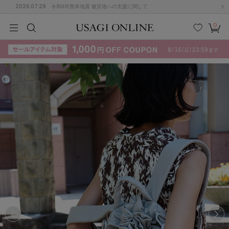
2026.07.29
令和8年熊本地震 被災地への支援に関して
0
MEN
MEN
KIDS
KIDS
BABY
BABY
BEAUTY
BEAUTY
LIFE STYLE
LIFE STYLE
検索
お気
カー
に入
ト
り
(715)
(3074)
B
C
D
E
F
G
I
J
K
L
M
N
ス/ドレス (1179)
P
Q
R
S
T
U
(570)
その
W
X
Y
Z
他
890)
ルームウェア (535)
ACYM
アシーム
(121)