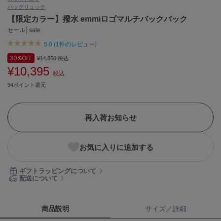
バッグ
リュック
ASICS
アシックス
【限定カラー】撥水 emmiロゴマルチバックパック
セール│sale
5.0 (1件のレビュー)
Ballelite
30%
OFF
¥14,850
税込
バレリット
¥10,395
税込
BANDOLIER
94ポイント還元
バンドリヤー
Barbour
再入荷お知らせ
バブアー
Beyond Closet
お気に入りに追加する
ビヨンドクローゼット
ギフトラッピングについて
配送について
Calvin Klein
カルバン・クライン
商品説明
サイズ／詳細
CELFORD
セルフォード