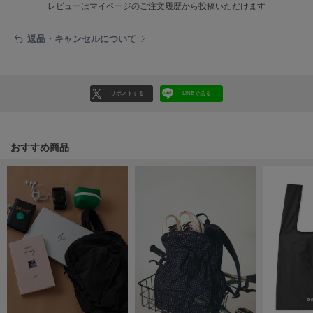
HUNTER
レビューはマイページのご注文履歴から投稿いただけます
ハンター
返品・キャンセルについて
HOKA ONEONE
ホカ オネオネ
リポストする
LINEで送る
KEEN
キーン
おすすめ商品
LAATO
ラート
le
ル
le coq sportif
ルコックスポルティフ
LeSportsac
レスポートサック