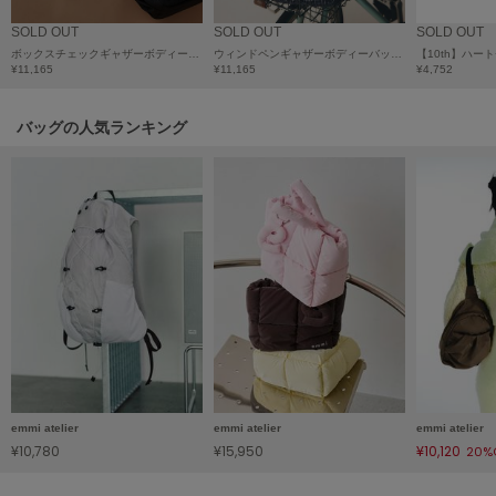
LILY BROWN
SOLD OUT
SOLD OUT
SOLD OUT
リリーブラウン
ボックスチェックギャザーボディーバックパック
ウィンドペンギャザーボディーバックパック
¥11,165
¥11,165
¥4,752
LILY BROWN Lingerie
リリーブラウンランジェリー
バッグの人気ランキング
LITTLE UNION TOKYO
リトルユニオン トウキョウ
made of Organics
メイドオブオーガニクス
MICHU COQUETTE
ミチュ コケット
MIESROHE
ミースロエ
emmi atelier
emmi atelier
emmi atelier
miies miim
¥10,780
¥15,950
¥10,120
20%
ミーエスミーム