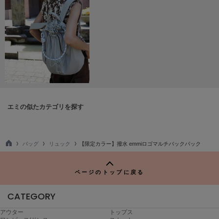
ヌル
On
オン
Onitsuka Tiger
オニツカ タイガー
ORGUE
オルグ
エミの似たカテゴリを探す
ORR
オル
バッグ
リュック
【限定カラー】撥水 emmiロゴマルチバックパック
TO
P
PATRICK
ページのトップに戻る
パトリック
CATEGORY
Philly chocolate
フィリーチョコレート
アウター
トップス