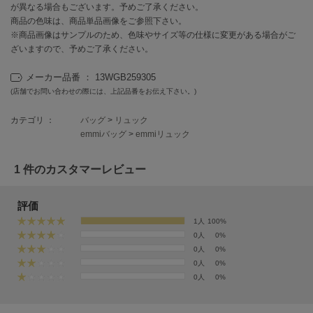
EIMY ISTOIRE
が異なる場合もございます。予めご了承ください。
エイミー イストワール
商品の色味は、商品単品画像をご参照下さい。
※商品画像はサンプルのため、色味やサイズ等の仕様に変更がある場合がご
emmi
ざいますので、予めご了承ください。
エミ
メーカー品番 ： 13WGB259305
emmi atelier
エミ アトリエ
(店舗でお問い合わせの際には、上記品番をお伝え下さい。)
カテゴリ ：
バッグ
>
リュック
emmi yoga
エミヨガ
emmiバッグ
>
emmiリュック
ETRÉ TOKYO
1 件のカスタマーレビュー
エトレトウキョウ
ey
評価
アイ
1人
100%
0人
0%
0人
0%
0人
0%
FILA
フィラ
0人
0%
FRAY I.D