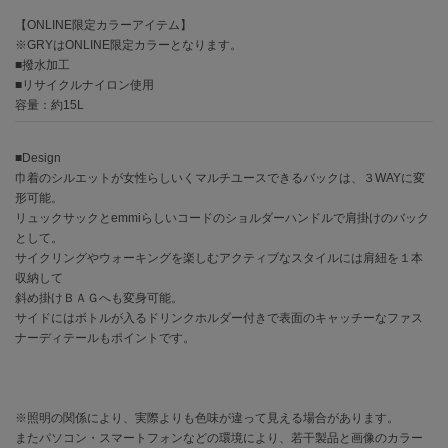
【ONLINE限定カラーアイテム】
célon
※GRYはONLINE限定カラーとなります。
セロン
■撥水加工
■リサイクルナイロン使用
Clarks Premium
容量：約15L
クラークス
CODE A
■Design
コードエー
巾着のシルエットが女性らしいくマルチユースできるバックは、３WAYに変
形可能。
COLE HAAN
リュックサックとemmiらしいコードのショルダーハンドルで肩掛けのバック
コール ハーン
として。
サイクリングやウォーキングを楽しむアクティブなスタイルには肩紐を１本
CONVERSE
収納して
コンバース
斜め掛けＢＡＧへも変身可能。
サイドにはボトルが入るドリンクホルダー付きで表面のキャッチーなファス
ナーディテールもポイントです。
DANSKIN
ダンスキン
※照明の関係により、実際よりも色味が違って見える場合があります。
またパソコン・スマートフォンなどの環境により、若干製品と画像のカラー