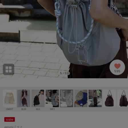
adidas
アディダス
(2005)
adidas by Stella McCartney
アディダス バイ ステラマッカートニー
916)
ALLISON BROWN
アリソンブラウン
07)
amabro
アマブロ
リー (664)
Ame no chi Hare
595
アメノチハレ
5
32
/
ョン雑貨 (865)
AMOMMA
アモマ
/ランジェリー (127)
ánuans
ェア (121)
アニュアンス
OWHT
BUR
BLK
GRY
ànuke
sale
 (124)
アンヌーク
emmi / エミ