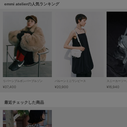
Mila Owen
emmi atelierの人気ランキング
ミラオーウェン
MOIGE
モワージュ
MUCHA
ミュシャ
NEW Balance
ニューバランス
nezu
リバーシブルボンバーブルゾン
バルーンミニワンピース
スニーカーソー
ネズ
¥37,400
¥20,900
¥16,940
NIKE
ナイキ
関連記事
最近チェックした商品
NOWNS
ナウンス
null.