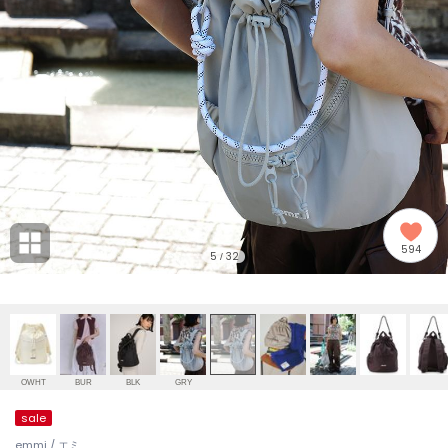
adidas
アディダス
(2008)
adidas by Stella McCartney
アディダス バイ ステラマッカートニー
914)
ALLISON BROWN
アリソンブラウン
03)
amabro
アマブロ
リー (655)
Ame no chi Hare
594
アメノチハレ
5
32
/
ョン雑貨 (848)
AMOMMA
アモマ
/ランジェリー (127)
ánuans
ェア (124)
アニュアンス
OWHT
BUR
BLK
GRY
ànuke
sale
 (121)
アンヌーク
emmi / エミ