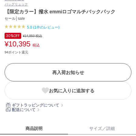
バッグ
リュック
ASICS
アシックス
【限定カラー】撥水 emmiロゴマルチバックパック
セール│sale
5.0 (1件のレビュー)
Ballelite
30%
OFF
¥14,850
税込
バレリット
¥10,395
税込
BANDOLIER
94ポイント還元
バンドリヤー
Barbour
再入荷お知らせ
バブアー
Beyond Closet
お気に入りに追加する
ビヨンドクローゼット
ギフトラッピングについて
配送について
Calvin Klein
カルバン・クライン
商品説明
サイズ／詳細
CELFORD
セルフォード