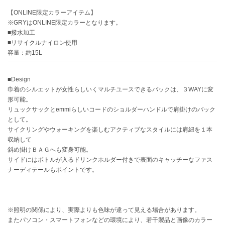
【ONLINE限定カラーアイテム】
célon
※GRYはONLINE限定カラーとなります。
セロン
■撥水加工
■リサイクルナイロン使用
Clarks Premium
容量：約15L
クラークス
CODE A
■Design
コードエー
巾着のシルエットが女性らしいくマルチユースできるバックは、３WAYに変
形可能。
COLE HAAN
リュックサックとemmiらしいコードのショルダーハンドルで肩掛けのバック
コール ハーン
として。
サイクリングやウォーキングを楽しむアクティブなスタイルには肩紐を１本
CONVERSE
収納して
コンバース
斜め掛けＢＡＧへも変身可能。
サイドにはボトルが入るドリンクホルダー付きで表面のキャッチーなファス
ナーディテールもポイントです。
DANSKIN
ダンスキン
※照明の関係により、実際よりも色味が違って見える場合があります。
またパソコン・スマートフォンなどの環境により、若干製品と画像のカラー