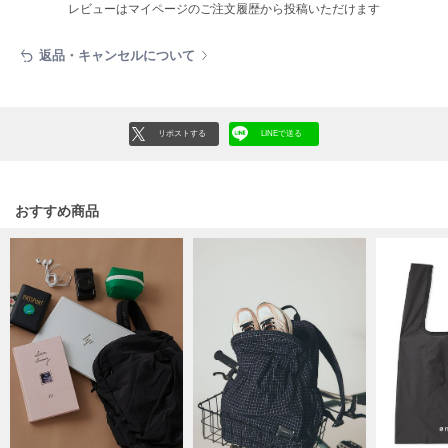
HUNTER
レビューはマイページのご注文履歴から投稿いただけます
ハンター
返品・キャンセルについて
HOKA ONEONE
ホカ オネオネ
リポストする
LINEで送る
KEEN
キーン
おすすめ商品
LAATO
ラート
le
ル
le coq sportif
ルコックスポルティフ
LeSportsac
レスポートサック