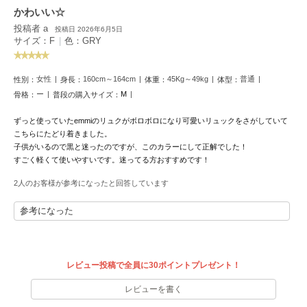
フレイアイディー
かわいい☆
投稿者 a
投稿日 2026年6月5日
FURFUR
サイズ：F
|
色：GRY
ファーファー
女性
160cm～164cm
45Kg～49kg
普通
性別：
身長：
体重：
体型：
gelato pique
ー
M
骨格：
普段の購入サイズ：
ジェラート ピケ
ずっと使っていたemmiのリュクがボロボロになり可愛いリュックをさがしていて
GELATO PIQUE CAT&DOG
こちらにたどり着きました。
ジェラート ピケ キャットアンドドッグ
子供がいるので黒と迷ったのですが、このカラーにして正解でした！
すごく軽くて使いやすいです。迷ってる方おすすめです！
gelato pique Sleep
ジェラート ピケ スリープ
2人のお客様が参考になったと回答しています
参考になった
GRAMICCI
グラミチ
レビュー投稿で全員に30ポイントプレゼント！
Henon.
へノン
レビューを書く