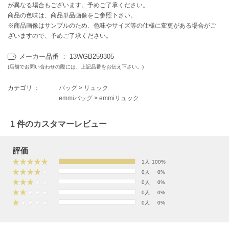
EIMY ISTOIRE
が異なる場合もございます。予めご了承ください。
エイミー イストワール
商品の色味は、商品単品画像をご参照下さい。
※商品画像はサンプルのため、色味やサイズ等の仕様に変更がある場合がご
emmi
ざいますので、予めご了承ください。
エミ
メーカー品番 ： 13WGB259305
emmi atelier
エミ アトリエ
(店舗でお問い合わせの際には、上記品番をお伝え下さい。)
カテゴリ ：
バッグ
>
リュック
emmi yoga
エミヨガ
emmiバッグ
>
emmiリュック
ETRÉ TOKYO
1 件のカスタマーレビュー
エトレトウキョウ
ey
評価
アイ
1人
100%
0人
0%
0人
0%
0人
0%
FILA
フィラ
0人
0%
FRAY I.D