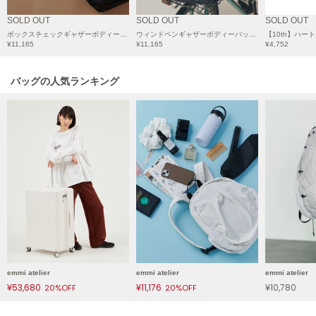
LILY BROWN
SOLD OUT
SOLD OUT
SOLD OUT
リリーブラウン
ボックスチェックギャザーボディーバックパック
ウィンドペンギャザーボディーバックパック
¥11,165
¥11,165
¥4,752
LILY BROWN Lingerie
リリーブラウンランジェリー
バッグの人気ランキング
LITTLE UNION TOKYO
リトルユニオン トウキョウ
made of Organics
メイドオブオーガニクス
MICHU COQUETTE
ミチュ コケット
MIESROHE
ミースロエ
emmi atelier
emmi atelier
emmi atelier
miies miim
¥53,680
¥11,176
¥10,780
20%OFF
20%OFF
ミーエスミーム