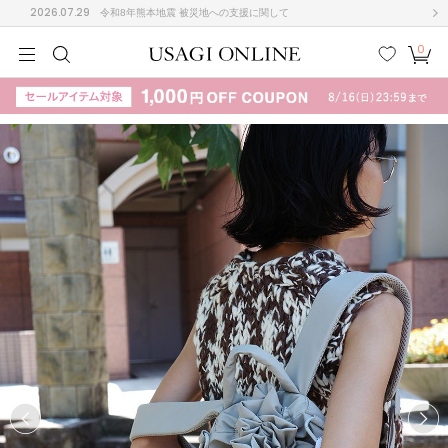
2026.07.29
令和8年熊本地震 被災地への支援に関して
0
MEN
MEN
KIDS
KIDS
BABY
BABY
BEAUTY
BEAUTY
LIFE STYLE
LIFE STYLE
検索
お気
カー
に入
ト
り
(708)
(3024)
B
C
D
E
F
G
I
J
K
L
M
N
ス/ドレス (1160)
P
Q
R
S
T
U
(561)
その
W
X
Y
Z
他
882)
ルームウェア (541)
ACYM
アシーム
(121)