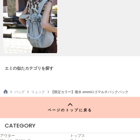
ヌル
On
オン
Onitsuka Tiger
オニツカ タイガー
ORGUE
オルグ
エミの似たカテゴリを探す
ORR
オル
バッグ
リュック
【限定カラー】撥水 emmiロゴマルチバックパック
TO
P
PATRICK
ページのトップに戻る
パトリック
CATEGORY
Philly chocolate
フィリーチョコレート
アウター
トップス