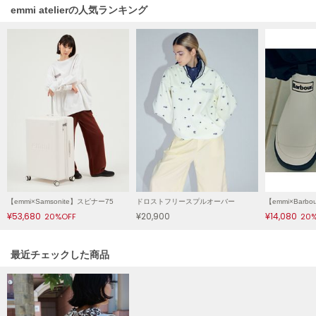
Mila Owen
emmi atelierの人気ランキング
ミラオーウェン
MOIGE
モワージュ
MUCHA
ミュシャ
NEW Balance
ニューバランス
nezu
【emmi×Samsonite】スピナー75
ドロストフリースプルオーバー
ネズ
¥53,680
¥20,900
¥14,080
20%OFF
20
NIKE
ナイキ
関連記事
最近チェックした商品
NOWNS
ナウンス
null.