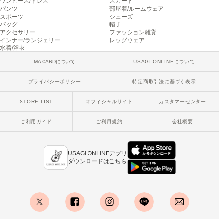
ワンピース/ドレス
スカート
poláura
パンツ
部屋着/ルームウェア
ポローラ
スポーツ
シューズ
バッグ
帽子
アクセサリー
ファッション雑貨
PUMA
インナー/ランジェリー
レッグウェア
プーマ
水着/浴衣
MA CARDについて
USAGI ONLINEについて
Reebok
プライバシーポリシー
特定商取引法に基づく表示
リーボック
STORE LIST
オフィシャルサイト
カスタマーセンター
ご利用ガイド
ご利用規約
会社概要
SALOMON
サロモン
sanrio house
USAGI ONLINEアプリ
サンリオハウス
ダウンロードはこちら
SESAME STREET MARKET
セサミストリートマーケット
SHAKA
シャカ
x
facebook
instagram
LINE
mail