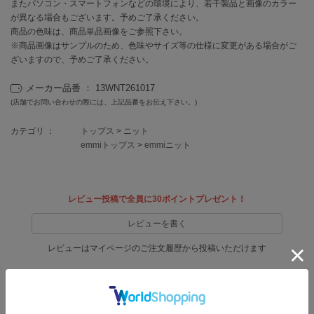
EIMY ISTOIRE
またパソコン・スマートフォンなどの環境により、若干製品と画像のカラー
エイミー イストワール
が異なる場合もございます。予めご了承ください。
商品の色味は、商品単品画像をご参照下さい。
emmi
※商品画像はサンプルのため、色味やサイズ等の仕様に変更がある場合がご
エミ
ざいますので、予めご了承ください。
emmi atelier
メーカー品番 ： 13WNT261017
エミ アトリエ
(店舗でお問い合わせの際には、上記品番をお伝え下さい。)
emmi yoga
カテゴリ ：
トップス
>
ニット
エミヨガ
emmiトップス
>
emmiニット
ETRÉ TOKYO
エトレトウキョウ
レビュー投稿で全員に30ポイントプレゼント！
ey
アイ
レビューを書く
レビューはマイページのご注文履歴から投稿いただけます
FILA
フィラ
返品・キャンセルについて
FRAY I.D