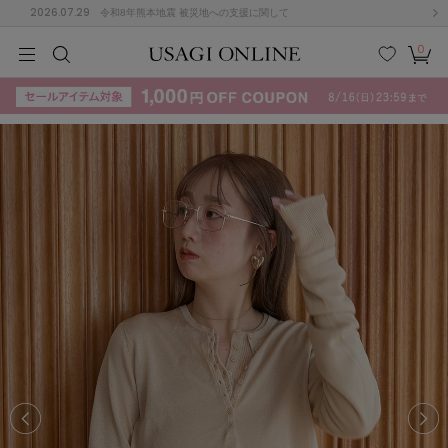
2026.07.29
令和8年熊本地震 被災地への支援に関して
0
MEN
MEN
KIDS
KIDS
BABY
BABY
BEAUTY
BEAUTY
LIFE STYLE
LIFE STYLE
検索
お気
カー
に入
ト
り
(715)
(3074)
B
C
D
E
F
G
I
J
K
L
M
N
ス/ドレス (1179)
P
Q
R
S
T
U
(570)
その
W
X
Y
Z
他
890)
ルームウェア (535)
ACYM
アシーム
(121)