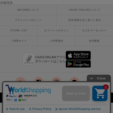
ヌル
水着/浴衣
MA CARDについて
USAGI ONLINEについて
プライバシーポリシー
特定商取引法に基づく表示
On
オン
STORE LIST
オフィシャルサイト
カスタマーセンター
Onitsuka Tiger
オニツカ タイガー
ご利用ガイド
ご利用規約
会社概要
ORGUE
オルグ
USAGI ONLINEアプリ
ダウンロードはこちら
ORR
オル
PATRICK
x
facebook
instagram
LINE
mail
パトリック
Copyright © 2018 Usagi Online Co.,Ltd. All Rights Reserved.
Philly chocolate
フィリーチョコレート
¥8,250
SOLD OUT
再入荷お知らせ
税込