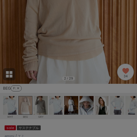
adidas
アディダス
(2005)
adidas by Stella McCartney
アディダス バイ ステラマッカートニー
916)
ALLISON BROWN
アリソンブラウン
07)
amabro
アマブロ
リー (664)
Ame no chi Hare
34
アメノチハレ
2
29
/
ョン雑貨 (865)
BEG
F
: ✕
AMOMMA
アモマ
/ランジェリー (127)
ánuans
ェア (121)
アニュアンス
WHT
BEG
GRY
ànuke
sale
サステナブル
 (124)
アンヌーク
emmi / エミ