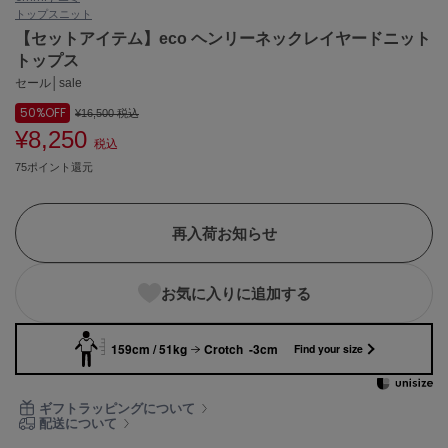
トップス
ニット
ASICS
アシックス
【セットアイテム】eco ヘンリーネックレイヤードニット
トップス
セール│sale
50%
OFF
Ballelite
¥16,500
税込
バレリット
¥8,250
税込
75ポイント還元
BANDOLIER
バンドリヤー
Barbour
再入荷お知らせ
バブアー
Beyond Closet
お気に入りに追加する
ビヨンドクローゼット
159cm / 51kg
Crotch -3cm
Find your size
Calvin Klein
カルバン・クライン
ギフトラッピングについて
配送について
CELFORD
セルフォード