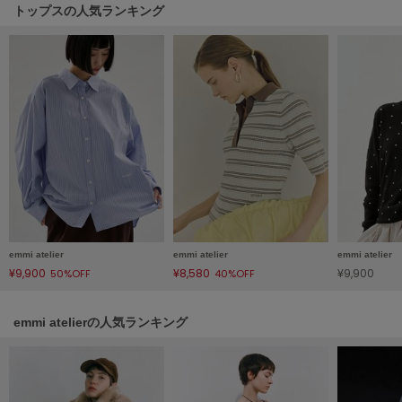
HUNTER
トップスの人気ランキング
ハンター
HOKA ONEONE
ホカ オネオネ
KEEN
キーン
LAATO
ラート
emmi atelier
emmi atelier
emmi atelier
¥9,900
¥8,580
¥9,900
le
50%OFF
40%OFF
ル
emmi atelierの人気ランキング
le coq sportif
ルコックスポルティフ
LeSportsac
レスポートサック