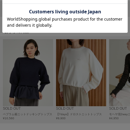
フレイアイディー
リポストする
LINEで送る
FURFUR
ファーファー
おすすめ商品
gelato pique
ジェラート ピケ
GELATO PIQUE CAT&DOG
ジェラート ピケ キャットアンドドッグ
gelato pique Sleep
ジェラート ピケ スリープ
GRAMICCI
グラミチ
SOLD OUT
SOLD OUT
SOLD OUT
ペプラム裾ニットドッキングトップス
【7days】ドロストニットトップス
モヘヤ混2way
Henon.
¥10,560
¥9,900
¥4,950
へノン