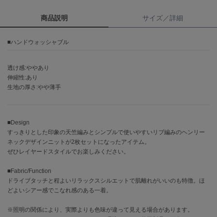
商品説明
サイズ／詳細
célon
セロン
■ハンドウォッシャブル
Clarks Premium
クラークス
透け感:ややあり
CODE A
伸縮性:あり
コードエー
生地の厚さ:やや薄手
COLE HAAN
コール ハーン
■Design
CONVERSE
すっきりとした印象の天竺編みとシンプルで使いやすいリブ編みのヘンリー
コンバース
ネックデザインニットが2枚セットになったアイテム。
ぜひレイヤードスタイルでお楽しみください。
■Fabric/Function
DANSKIN
ドライブタッチと程よいリラックスシルエットで肌離れがいいのも特徴。ほ
ダンスキン
どよいシアー感でこなれ感のある一着。
※照明の関係により、実際よりも色味が違って見える場合があります。