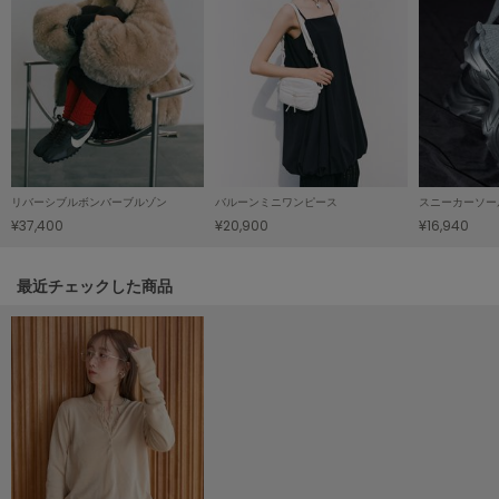
LILY BROWN
リリーブラウン
LILY BROWN Lingerie
リリーブラウンランジェリー
LITTLE UNION TOKYO
リトルユニオン トウキョウ
リバーシブルボンバーブルゾン
バルーンミニワンピース
スニーカーソー
¥37,400
¥20,900
¥16,940
made of Organics
メイドオブオーガニクス
関連記事
最近チェックした商品
MICHU COQUETTE
ミチュ コケット
MIESROHE
ミースロエ
miies miim
ミーエスミーム