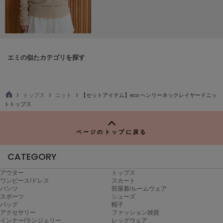
Mila Owen
ミラオーウェン
MOIGE
モワージュ
エミの似たカテゴリを探す
MUCHA
ミュシャ
トップス
ニット
【セットアイテム】eco ヘンリーネックレイヤードニッ
TO
トトップス
NEW Balance
P
ニューバランス
ページのトップに戻る
nezu
ネズ
CATEGORY
NIKE
ナイキ
アウター
トップス
ワンピース/ドレス
スカート
パンツ
部屋着/ルームウェア
NOWNS
スポーツ
シューズ
ナウンス
バッグ
帽子
アクセサリー
ファッション雑貨
インナー/ランジェリー
レッグウェア
null.