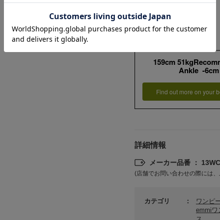
159cm 51kgRecom
Ankle -6cm
Find out more on your b
詳細情報
メーカー品番 ： 13WCO
(店舗でお問い合わせの際には、
カテゴリ
ワンピ
emmi
ス