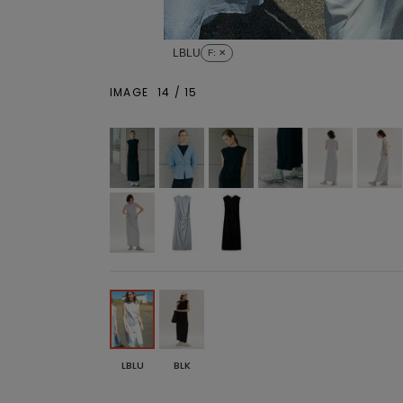
LBLU
F
: ✕
IMAGE
14
/
15
LBLU
BLK