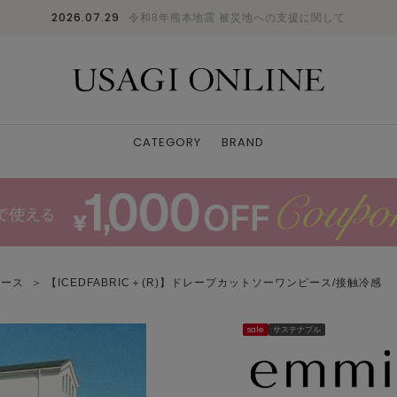
2026.07.29
令和8年熊本地震 被災地への支援に関して
CATEGORY
BRAND
ピース
＞ 【ICEDFABRIC＋(R)】ドレープカットソーワンピース/接触冷感
sale
サステナブル
BLK
F
: ✕