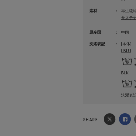
素材
再生繊維
サステ
原産国
中国
洗濯表記
[本体]
LBLU
BLK
洗濯表
SHARE
Xでシ
facebook
ェア
でシェ