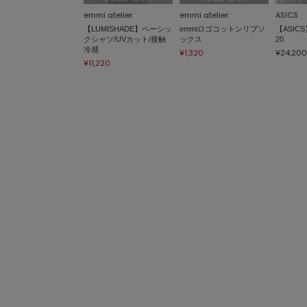
emmi atelier
emmi atelier
ASICS
【LUMISHADE】ベーシッ
emmiロゴコットンリブソ
【ASICS
クシャツ/UVカット/接触
ックス
20
冷感
¥1,320
¥24,200
¥11,220