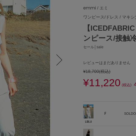
emmi
/ エミ
ワンピース/ドレス
/
マキシ
【ICEDFABR
ンピース/接触
セール│sale
レビューはまだありません
¥18,700
(税込)
Next
¥11,220
(税込)
F
SOLDO
LBLU