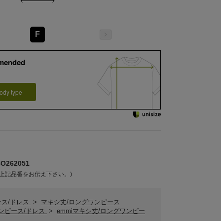
F
mended
ody type
262051
上記品番をお伝え下さい。)
ース/ドレス
>
マキシ丈/ロングワンピース
ワンピース/ドレス
>
emmiマキシ丈/ロングワンピー