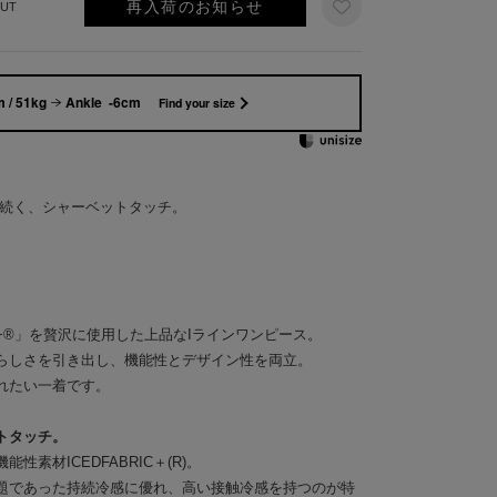
再入荷のお知らせ
UT
 / 51kg
Ankle -6cm
Find your size
やりが続く、シャーベットタッチ。
IC+®」を贅沢に使用した上品なIラインワンピース。
らしさを引き出し、機能性とデザイン性を両立。
れたい一着です。
トタッチ。
素材ICEDFABRIC＋(R)。
題であった持続冷感に優れ、高い接触冷感を持つのが特