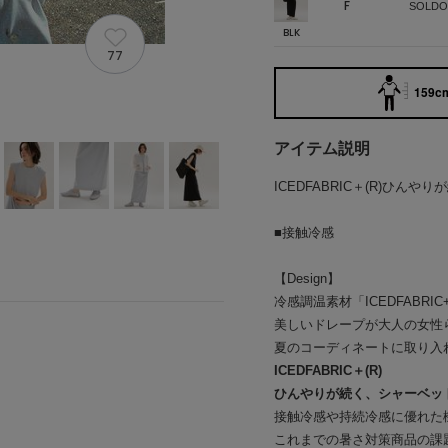
F
SOLDO
BLK
77
159cm
アイテム説明
ICEDFABRIC＋(R)ひん
■接触冷感
【Design】
冷感調温素材「ICEDFABR
美しいドレープが大人の女性
夏のコーディネートに取り入
ICEDFABRIC＋(R)
ひんやりが続く、シャーベッ
接触冷感や持続冷感に優れた機能性
これまでの暑さ対策商品の課