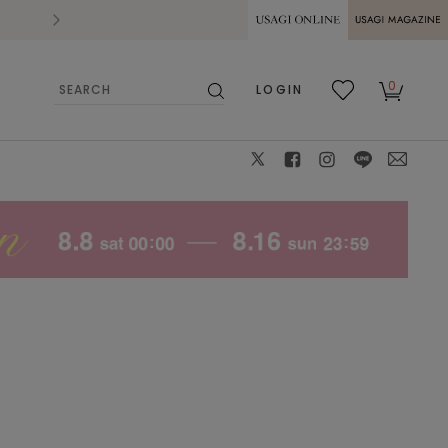
2026.07.28
熊本県熊本地方を震源とする地震の影響によ
USAGI ONLINE
USAGI
0
LOGIN
MAGAZINE
検
お気
カー
索
に入
ト
り
X
facebook
instagram
LINE
mail