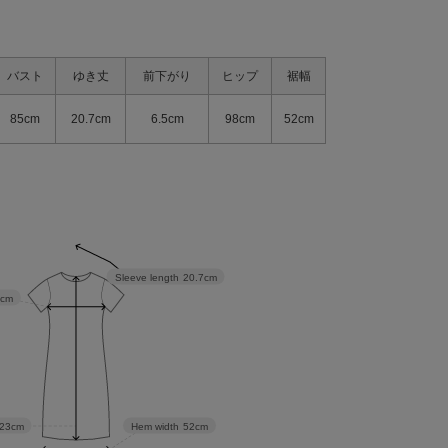
バスト
ゆき丈
前下がり
ヒップ
裾幅
85cm
20.7cm
6.5cm
98cm
52cm
Sleeve length
20.7cm
5cm
23cm
Hem width
52cm