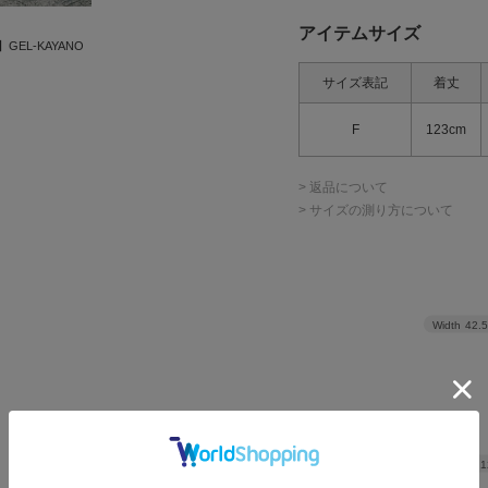
アイテムサイズ
】GEL-KAYANO
サイズ表記
着丈
F
123cm
> 返品について
> サイズの測り方について
Width
42.
Length
1