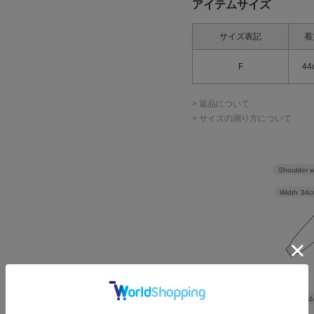
アイテムサイズ
サイズ表記
着
F
44
> 返品について
> サイズの測り方について
Shoulder w
Width
34c
Length
4