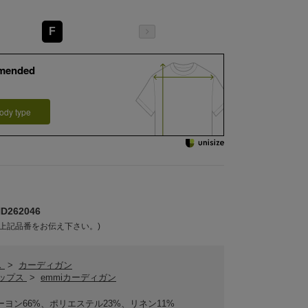
F
mended
ody type
262046
上記品番をお伝え下さい。)
ス
>
カーディガン
トップス
>
emmiカーディガン
ーヨン66%、ポリエステル23%、リネン11%