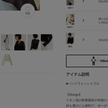
F
SOLDO
GRY
114
残り1点
F
1-3日
MNT
F
SOLDO
BLK
159cm
アイテム説明
■ハンドウォッシャブル
【Design】
リネン混の軽量素材が特徴の
持ち運びにも便利で、ボーダ