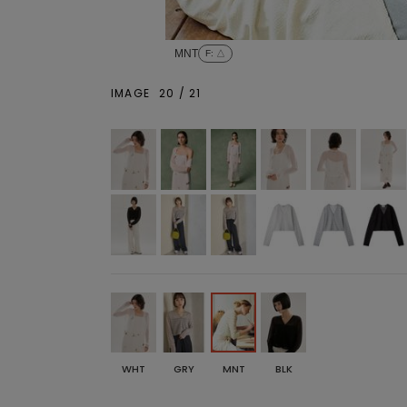
MNT
F
: △
IMAGE
20
/
21
WHT
GRY
MNT
BLK