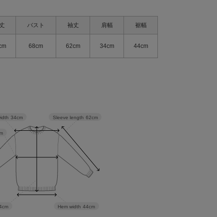
丈
バスト
袖丈
肩幅
裾幅
cm
68cm
62cm
34cm
44cm
Sleeve length
62cm
idth
34cm
m
Hem width
44cm
4cm