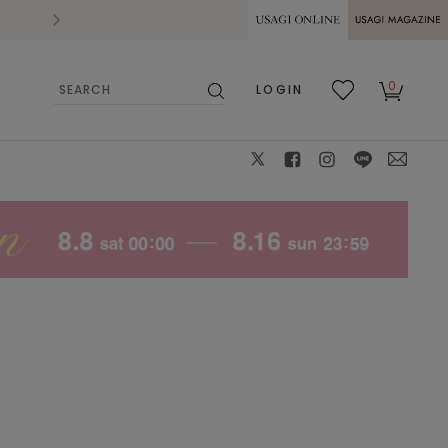
2026.07.28
熊本県熊本地方を震源とする地震の影響によ
USAGI ONLINE
USAGI
0
LOGIN
MAGAZINE
検
お気
カー
索
に入
ト
り
X
facebook
instagram
LINE
mail
モデル身長:173cm サイズ：1サイズ