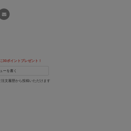
友達に
教える
に30ポイントプレゼント！
ューを書く
ご注文履歴から投稿いただけます