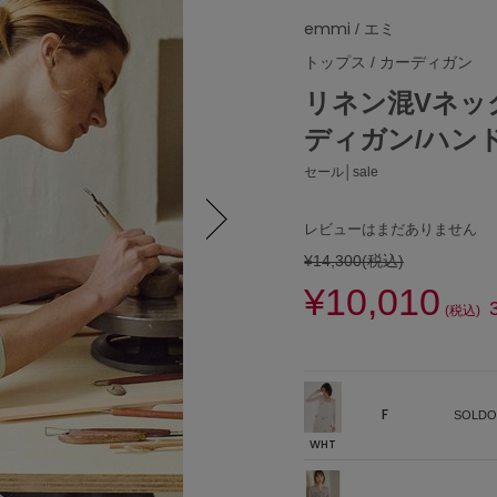
emmi
/ エミ
トップス
/
カーディガン
リネン混Vネッ
ディガン/ハン
セール│sale
レビューはまだありません
¥14,300
(税込)
Next
¥10,010
(税込)
F
SOLDO
WHT