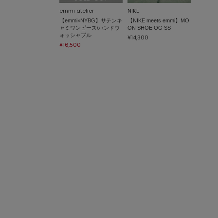
emmi atelier
NIKE
【emmi×NYBG】サテンキ
【NIKE meets emmi】MO
ャミワンピース/ハンドウ
ON SHOE OG SS
ォッシャブル
¥14,300
¥16,500