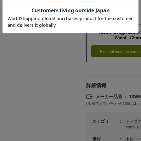
159cm 51kgRecom
Waist +2cm
Find out more on your b
詳細情報
メーカー品番 ： 13WND
(店舗でお問い合わせの際には、
カテゴリ
トップ
emmi
素材
本体:レ