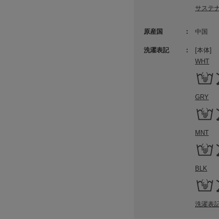
サステ
原産国
中国
洗濯表記
[本体]
WHT
GRY
MNT
BLK
洗濯表