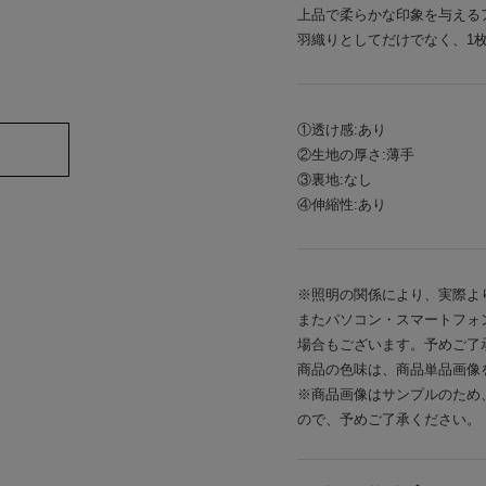
上品で柔らかな印象を与える
羽織りとしてだけでなく、1
①透け感:あり
②生地の厚さ:薄手
③裏地:なし
④伸縮性:あり
※照明の関係により、実際よ
またパソコン・スマートフォ
場合もございます。予めご了
商品の色味は、商品単品画像
※商品画像はサンプルのため
ので、予めご了承ください。