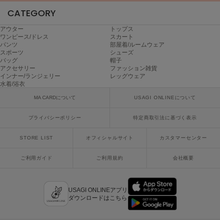
ヌル
CATEGORY
アウター
トップス
ワンピース/ドレス
スカート
On
パンツ
部屋着/ルームウェア
オン
スポーツ
シューズ
バッグ
帽子
アクセサリー
ファッション雑貨
Onitsuka Tiger
インナー/ランジェリー
レッグウェア
オニツカ タイガー
水着/浴衣
MA CARDについて
USAGI ONLINEについて
ORGUE
オルグ
プライバシーポリシー
特定商取引法に基づく表示
ORR
オル
STORE LIST
オフィシャルサイト
カスタマーセンター
ご利用ガイド
ご利用規約
会社概要
PATRICK
パトリック
USAGI ONLINEアプリ
ダウンロードはこちら
Philly chocolate
フィリーチョコレート