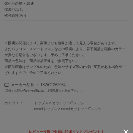
EIMY ISTOIRE
②生地の厚さ:普通
エイミー イストワール
③裏地:なし
④伸縮性:あり
emmi
エミ
emmi atelier
エミ アトリエ
※照明の関係により、実際よりも色味が違って見える場合があります。
またパソコン・スマートフォンなどの環境により、若干製品と画像のカラー
emmi yoga
が異なる場合もございます。予めご了承ください。
エミヨガ
商品の色味は、商品単品画像をご参照下さい。
※商品画像はサンプルのため、色味やサイズ等の仕様に変更がある場合がご
ETRÉ TOKYO
ざいますので、予めご了承ください。
エトレトウキョウ
メーカー品番 ： 13WCT262064
ey
アイ
(店舗でお問い合わせの際には、上記品番をお伝え下さい。)
カテゴリ ：
トップス
>
カットソー/Tシャツ
emmiトップス
>
emmiカットソー/Tシャツ
FILA
フィラ
FRAY I.D
レビュー投稿で全員に30ポイントプレゼント！