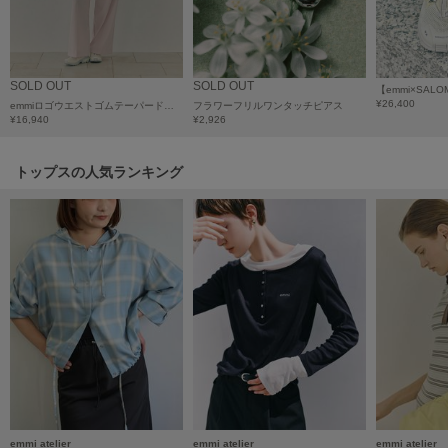
HUNTER
ハンター
HOKA ONEONE
ホカ オネオネ
SOLD OUT
SOLD OUT
【emmi×SALO
¥26,400
emmiロゴウエストゴムテーパードパンツ
フラワーフリルワンタッチピアス
¥16,940
¥2,926
KEEN
キーン
トップスの人気ランキング
LAATO
ラート
le
ル
le coq sportif
ルコックスポルティフ
LeSportsac
レスポートサック
emmi atelier
emmi atelier
emmi atelier