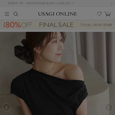
2026.07.29
令和8年熊本地震 被災地への支援に関して
0
MEN
MEN
KIDS
KIDS
BABY
BABY
BEAUTY
BEAUTY
LIFE STYLE
LIFE STYLE
検索
お気
カー
に入
ト
り
(674)
(2888)
B
C
D
E
F
G
I
J
K
L
M
N
ス/ドレス (1134)
P
Q
R
S
T
U
(543)
その
W
X
Y
Z
他
847)
ルームウェア (534)
ACYM
アシーム
(121)