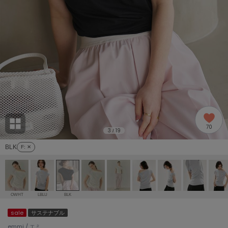
adidas
アディダス
(1978)
adidas by Stella McCartney
アディダス バイ ステラマッカートニー
887)
ALLISON BROWN
アリソンブラウン
97)
amabro
アマブロ
リー (645)
Ame no chi Hare
70
アメノチハレ
3
19
/
ョン雑貨 (850)
BLK
F
: ✕
AMOMMA
アモマ
/ランジェリー (127)
ánuans
ェア (119)
アニュアンス
OWHT
LBLU
BLK
ànuke
sale
サステナブル
 (124)
アンヌーク
emmi / エミ