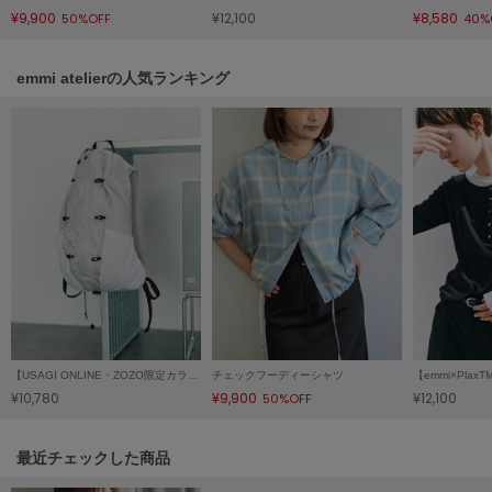
¥9,900
¥12,100
¥8,580
50%OFF
40%
LILY BROWN
リリーブラウン
emmi atelierの人気ランキング
LILY BROWN Lingerie
リリーブラウンランジェリー
LITTLE UNION TOKYO
リトルユニオン トウキョウ
made of Organics
メイドオブオーガニクス
MICHU COQUETTE
ミチュ コケット
【USAGI ONLINE・ZOZO限定カラーあり】パッカブルバックパック/撥水
チェックフーディーシャツ
MIESROHE
ミースロエ
¥10,780
¥9,900
¥12,100
50%OFF
miies miim
ミーエスミーム
関連記事
最近チェックした商品