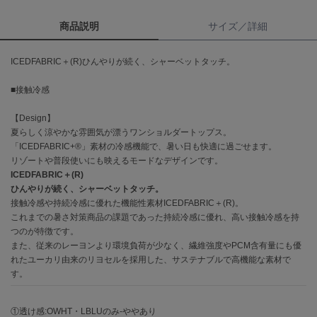
商品説明
サイズ／詳細
célon
セロン
ICEDFABRIC＋(R)ひんやりが続く、シャーベットタッチ。
Clarks Premium
クラークス
■接触冷感
CODE A
【Design】
コードエー
夏らしく涼やかな雰囲気が漂うワンショルダートップス。
「ICEDFABRIC+®」素材の冷感機能で、暑い日も快適に過ごせます。
COLE HAAN
コール ハーン
リゾートや普段使いにも映えるモードなデザインです。
ICEDFABRIC＋(R)
ひんやりが続く、シャーベットタッチ。
CONVERSE
コンバース
接触冷感や持続冷感に優れた機能性素材ICEDFABRIC＋(R)。
これまでの暑さ対策商品の課題であった持続冷感に優れ、高い接触冷感を持
つのが特徴です。
また、従来のレーヨンより環境負荷が少なく、繊維強度やPCM含有量にも優
DANSKIN
れたユーカリ由来のリヨセルを採用した、サステナブルで高機能な素材で
ダンスキン
す。
①透け感:OWHT・LBLUのみ-ややあり