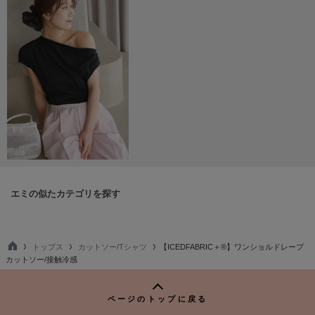
Mila Owen
ミラオーウェン
MOIGE
モワージュ
MUCHA
ミュシャ
NEW Balance
ニューバランス
nezu
エミの似たカテゴリを探す
ネズ
NIKE
ナイキ
トップス
カットソー/Tシャツ
【ICEDFABRIC＋®】ワンショルドレープ
TO
カットソー/接触冷感
P
NOWNS
ナウンス
ページのトップに戻る
null.