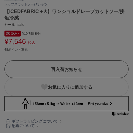
トップス
カットソー/Tシャツ
ASICS
アシックス
【ICEDFABRIC＋®】ワンショルドレープカットソー/接
触冷感
セール│sale
30%
OFF
Ballelite
¥10,780
税込
バレリット
¥7,546
税込
68ポイント還元
BANDOLIER
バンドリヤー
Barbour
再入荷お知らせ
バブアー
Beyond Closet
お気に入りに追加する
ビヨンドクローゼット
158cm / 51kg
Waist +13cm
Find your size
Calvin Klein
カルバン・クライン
ギフトラッピングについて
配送について
CELFORD
セルフォード