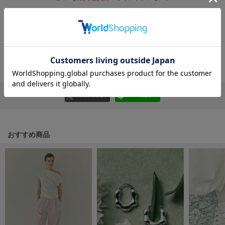
フレイアイディー
レビューを書く
FURFUR
ファーファー
レビューはマイページのご注文履歴から投稿いただけます
返品・キャンセルについて
gelato pique
ジェラート ピケ
リポストする
LINEで送る
GELATO PIQUE CAT&DOG
ジェラート ピケ キャットアンドドッグ
gelato pique Sleep
ジェラート ピケ スリープ
おすすめ商品
GRAMICCI
グラミチ
Henon.
へノン