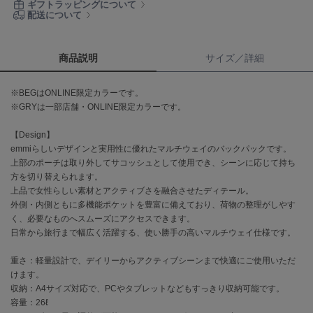
ギフトラッピングについて
配送について
célon
セロン
商品説明
サイズ／詳細
Clarks Premium
クラークス
※BEGはONLINE限定カラーです。
※GRYは一部店舗・ONLINE限定カラーです。
CODE A
コードエー
【Design】
COLE HAAN
emmiらしいデザインと実用性に優れたマルチウェイのバックパックです。
コール ハーン
上部のポーチは取り外してサコッシュとして使用でき、シーンに応じて持ち
方を切り替えられます。
CONVERSE
上品で女性らしい素材とアクティブさを融合させたディテール。
コンバース
外側・内側ともに多機能ポケットを豊富に備えており、荷物の整理がしやす
く、必要なものへスムーズにアクセスできます。
日常から旅行まで幅広く活躍する、使い勝手の高いマルチウェイ仕様です。
DANSKIN
重さ：軽量設計で、デイリーからアクティブシーンまで快適にご使用いただ
ダンスキン
けます。
収納：A4サイズ対応で、PCやタブレットなどもすっきり収納可能です。
容量：26ℓ