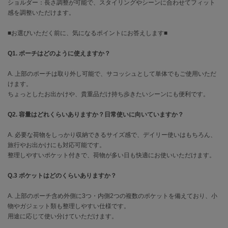
EIMY ISTOIRE
ショルダー：長さ調整が可能で、スタイリングやシーンに合わせてフィット
エイミー イストワール
感を調整いただけます。
emmi
■お選びいただく前に、気になるポイントにお答えします■
エミ
Q1. ポーチはどのように使えますか？
emmi atelier
エミ アトリエ
A. 上部のポーチは取り外し可能で、サコッシュとして単体でもご使用いただ
けます。
emmi yoga
ちょっとしたお出かけや、貴重品だけ持ち歩きたいシーンにも便利です。
エミヨガ
Q2. 容量はどれくらいありますか？日常使いに向いていますか？
ETRÉ TOKYO
エトレトウキョウ
A. 必要な荷物をしっかり収納できるサイズ感で、デイリー使いはもちろん、
旅行やお出かけにも対応可能です。
ey
アイ
整理しやすいポケット付きで、荷物が多い日も快適にお使いいただけます。
Q.3 ポケットはどのくらいありますか？
FILA
A. 上部のポーチ含め外側に3つ・内側2つの複数のポケットを備えており、小
フィラ
物やガジェット類も整理しやすい仕様です。
用途に応じて使い分けていただけます。
FRAY I.D