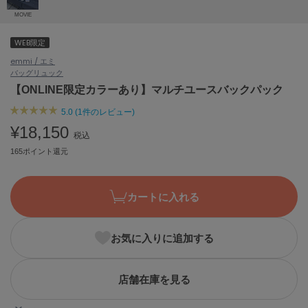
ASICS
MOVIE
アシックス
WEB限定
emmi / エミ
バッグ
リュック
Ballelite
バレリット
【ONLINE限定カラーあり】マルチユースバックパック
5.0 (1件のレビュー)
BANDOLIER
バンドリヤー
¥18,150
税込
165ポイント還元
Barbour
バブアー
Beyond Closet
カートに入れる
ビヨンドクローゼット
お気に入りに追加する
Calvin Klein
カルバン・クライン
店舗在庫を見る
CELFORD
セルフォード